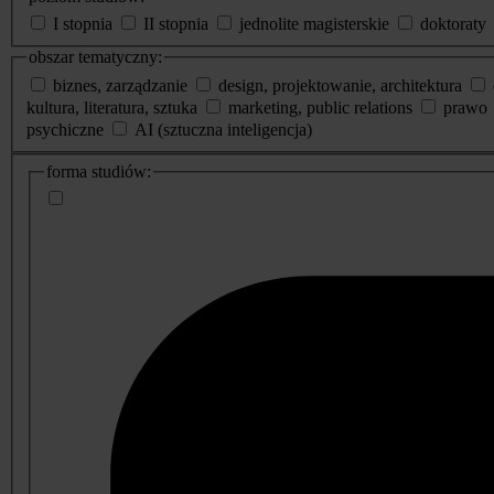
I stopnia
II stopnia
jednolite magisterskie
doktoraty
obszar tematyczny:
biznes, zarządzanie
design, projektowanie, architektura
kultura, literatura, sztuka
marketing, public relations
prawo
psychiczne
AI (sztuczna inteligencja)
dodatkowe
forma studiów:
informacje
o
studiach