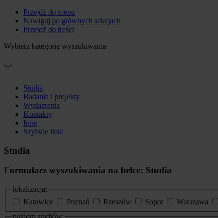
Przejdź do menu
Nawiguj po głównych sekcjach
Przejdź do treści
Wybierz kategorię wyszukiwania
Studia
Badania i projekty
Wydarzenia
Kontakty
Inne
Szybkie linki
Studia
Formularz wyszukiwania na belce: Studia
lokalizacja:
Katowice
Poznań
Rzeszów
Sopot
Warszawa
poziom studiów: