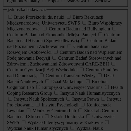
ogólnouczelniany
Sopot
Warszawa
Wrocław
jednostka badawcza:
Biuro Prorektorki ds. nauki
Biuro Rekrutacji
Międzynarodowej Uniwersytetu SWPS
Biuro Współpracy
Międzynarodowej
Centrum Badań nad Bullyingiem
Centrum Badań nad Ekonomiką Miejsc Pamięci
Centrum
Badań nad Historią i Sprawiedliwością
Centrum Badań
nad Poznaniem i Zachowaniem
Centrum badań nad
Rozwojem Osobowości
Centrum Badań nad Wspieraniem
Podejmowania Decyzji
Centrum Badań Stosowanych nad
Zdrowiem i Zachowaniami Zdrowotnymi CARE-BEH
Centrum Cywilizacji Azji Wschodniej
Centrum Studiów
nad Demokracją
Centrum Transferu Wiedzy
Dział
Badań Naukowych
Dział Marketingu
Emotion
Cognition Lab
Europejski Uniwersytet Viadrina
Health
Coping Research Group
Instytut Nauk Humanistycznych
Instytut Nauk Społecznych
Instytut Prawa
Instytut
Projektowania
Instytut Psychologii
Konfederacja
Lewiatan
Młodzi w Centrum Lab
StresLab Centrum
Badań nad Stresem
Szkoła Doktorska
Uniwersytet
SWPS
Wydział Interdyscyplinarny w Krakowie
Wydział Nauk Humanistycznych
Wydział Nauk