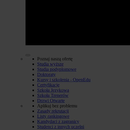
Poznaj naszą ofertę
Studia wyższe
Studia podyplomowe
Doktoraty
Kursy i szkolenia - OpenEdu
Certyfikacje
Szkoła Językowa
Szkoła Trenerów
Drzwi Otwarte
Aplikuj bez problemu
Zasady rekrutacji
Listy rankingowe
Kandydaci z zagranicy
Studenci z innych uczelni