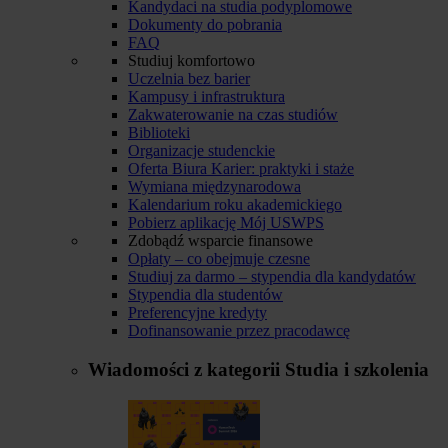
Kandydaci na studia podyplomowe
Dokumenty do pobrania
FAQ
Studiuj komfortowo
Uczelnia bez barier
Kampusy i infrastruktura
Zakwaterowanie na czas studiów
Biblioteki
Organizacje studenckie
Oferta Biura Karier: praktyki i staże
Wymiana międzynarodowa
Kalendarium roku akademickiego
Pobierz aplikację Mój USWPS
Zdobądź wsparcie finansowe
Opłaty – co obejmuje czesne
Studiuj za darmo – stypendia dla kandydatów
Stypendia dla studentów
Preferencyjne kredyty
Dofinansowanie przez pracodawcę
Wiadomości z kategorii
Studia i szkolenia