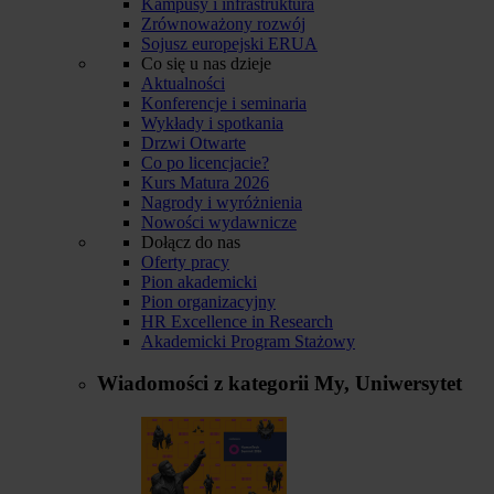
Kampusy i infrastruktura
Zrównoważony rozwój
Sojusz europejski ERUA
Co się u nas dzieje
Aktualności
Konferencje i seminaria
Wykłady i spotkania
Drzwi Otwarte
Co po licencjacie?
Kurs Matura 2026
Nagrody i wyróżnienia
Nowości wydawnicze
Dołącz do nas
Oferty pracy
Pion akademicki
Pion organizacyjny
HR Excellence in Research
Akademicki Program Stażowy
Wiadomości z kategorii
My, Uniwersytet