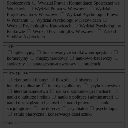
Społecznych
Wydział Prawa i Komunikacji Społecznej we
Wrocławiu
Wydział Prawa w Warszawie
Wydział
Projektowania w Warszawie
Wydział Psychologii i Prawa
w Poznaniu
Wydział Psychologii w Katowicach
Wydział Psychologii w Katowicach
Wydział Psychologii w
Krakowie
Wydział Psychologii w Warszawie
Zakład
Studiów Azjatyckich
typ:
aplikacyjny
finansowany ze środków europejskich
komercyjny
międzynarodowy
naukowo-badawczy
społeczny
strategiczno-rozwojowy
studencki
dyscyplina:
ekonomia i finanse
filozofia
historia
interdyscyplinarne
interdyscyplinarny
językoznawstwo
literaturoznawstwo
nauki o komunikacji i mediach
nauki o kulturze i religii
nauki o polityce i administracji
nauki o zarządzaniu i jakości
nauki prawne
nauki
socjologiczne
nie dotyczy
psychiatria
psychologia
sztuki plastyczne i konserwacja dzieł sztuki
status: