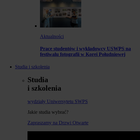
Aktualności
Prace studentów i wykładowcy USWPS na
festiwalu fotografii w Korei Południowej
Studia i szkolenia
Studia
i szkolenia
wydziały Uniwersytetu SWPS
Jakie studia wybrać?
Zapraszamy na Drzwi Otwarte