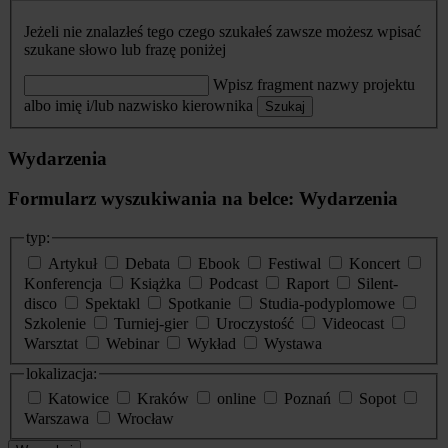
Jeżeli nie znalazłeś tego czego szukałeś zawsze możesz wpisać
szukane słowo lub frazę poniżej
Wpisz fragment nazwy projektu
albo imię i/lub nazwisko kierownika
Szukaj
Wydarzenia
Formularz wyszukiwania na belce: Wydarzenia
typ:
Artykuł
Debata
Ebook
Festiwal
Koncert
Konferencja
Książka
Podcast
Raport
Silent-
disco
Spektakl
Spotkanie
Studia-podyplomowe
Szkolenie
Turniej-gier
Uroczystość
Videocast
Warsztat
Webinar
Wykład
Wystawa
lokalizacja:
Katowice
Kraków
online
Poznań
Sopot
Warszawa
Wrocław