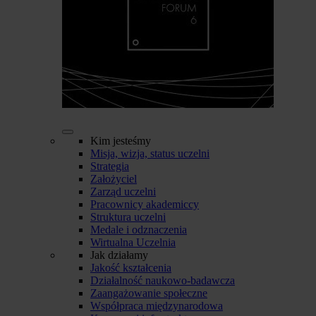
Kim jesteśmy
Misja, wizja, status uczelni
Strategia
Założyciel
Zarząd uczelni
Pracownicy akademiccy
Struktura uczelni
Medale i odznaczenia
Wirtualna Uczelnia
Jak działamy
Jakość kształcenia
Działalność naukowo-badawcza
Zaangażowanie społeczne
Współpraca międzynarodowa