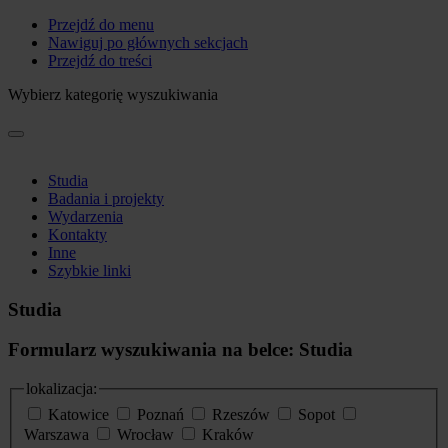
Przejdź do menu
Nawiguj po głównych sekcjach
Przejdź do treści
Wybierz kategorię wyszukiwania
Studia
Badania i projekty
Wydarzenia
Kontakty
Inne
Szybkie linki
Studia
Formularz wyszukiwania na belce: Studia
lokalizacja:
Katowice
Poznań
Rzeszów
Sopot
Warszawa
Wrocław
Kraków