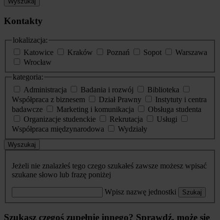
Wyszukaj
Kontakty
lokalizacja:
Katowice
Kraków
Poznań
Sopot
Warszawa
Wrocław
kategoria:
Administracja
Badania i rozwój
Biblioteka
Współpraca z biznesem
Dział Prawny
Instytuty i centra
badawcze
Marketing i komunikacja
Obsługa studenta
Organizacje studenckie
Rekrutacja
Usługi
Współpraca międzynarodowa
Wydziały
Wyszukaj
Jeżeli nie znalazłeś tego czego szukałeś zawsze możesz wpisać
szukane słowo lub frazę poniżej
Wpisz nazwę jednostki
Szukaj
Szukasz czegoś zupełnie innego? Sprawdź, może się