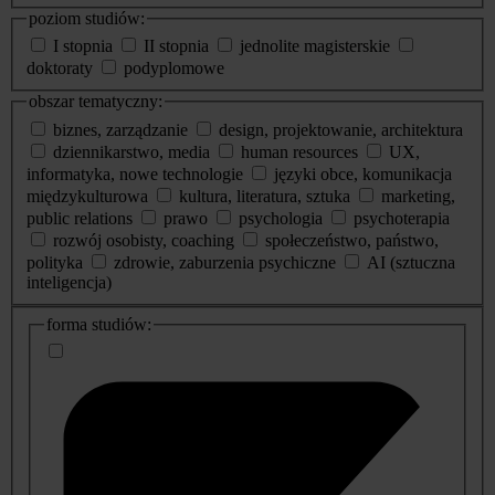
poziom studiów:
I stopnia
II stopnia
jednolite magisterskie
doktoraty
podyplomowe
obszar tematyczny:
biznes, zarządzanie
design, projektowanie, architektura
dziennikarstwo, media
human resources
UX,
informatyka, nowe technologie
języki obce, komunikacja
międzykulturowa
kultura, literatura, sztuka
marketing,
public relations
prawo
psychologia
psychoterapia
rozwój osobisty, coaching
społeczeństwo, państwo,
polityka
zdrowie, zaburzenia psychiczne
AI (sztuczna
inteligencja)
dodatkowe
forma studiów:
informacje
o
studiach