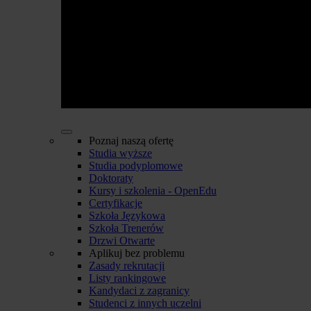
Poznaj naszą ofertę
Studia wyższe
Studia podyplomowe
Doktoraty
Kursy i szkolenia - OpenEdu
Certyfikacje
Szkoła Językowa
Szkoła Trenerów
Drzwi Otwarte
Aplikuj bez problemu
Zasady rekrutacji
Listy rankingowe
Kandydaci z zagranicy
Studenci z innych uczelni