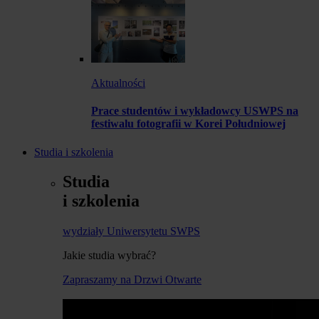
Aktualności
Prace studentów i wykładowcy USWPS na
festiwalu fotografii w Korei Południowej
Studia i szkolenia
Studia
i szkolenia
wydziały Uniwersytetu SWPS
Jakie studia wybrać?
Zapraszamy na Drzwi Otwarte