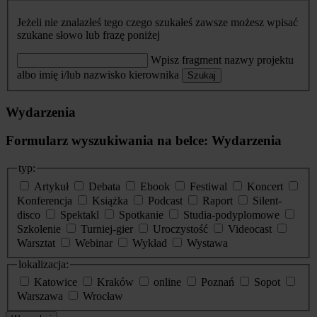
Jeżeli nie znalazłeś tego czego szukałeś zawsze możesz wpisać
szukane słowo lub frazę poniżej
Wpisz fragment nazwy projektu
albo imię i/lub nazwisko kierownika
Szukaj
Wydarzenia
Formularz wyszukiwania na belce: Wydarzenia
typ:
Artykuł
Debata
Ebook
Festiwal
Koncert
Konferencja
Książka
Podcast
Raport
Silent-
disco
Spektakl
Spotkanie
Studia-podyplomowe
Szkolenie
Turniej-gier
Uroczystość
Videocast
Warsztat
Webinar
Wykład
Wystawa
lokalizacja:
Katowice
Kraków
online
Poznań
Sopot
Warszawa
Wrocław