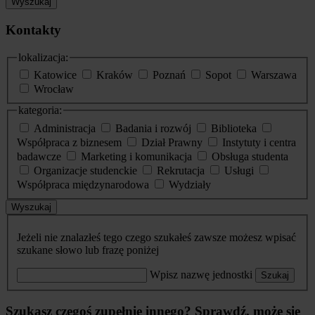
Wyszukaj
Kontakty
lokalizacja:
Katowice
Kraków
Poznań
Sopot
Warszawa
Wrocław
kategoria:
Administracja
Badania i rozwój
Biblioteka
Współpraca z biznesem
Dział Prawny
Instytuty i centra
badawcze
Marketing i komunikacja
Obsługa studenta
Organizacje studenckie
Rekrutacja
Usługi
Współpraca międzynarodowa
Wydziały
Wyszukaj
Jeżeli nie znalazłeś tego czego szukałeś zawsze możesz wpisać
szukane słowo lub frazę poniżej
Wpisz nazwę jednostki
Szukaj
Szukasz czegoś zupełnie innego? Sprawdź, może się