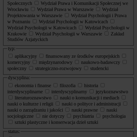
Społecznych
Wydział Prawa i Komunikacji Społecznej we
Wrocławiu
Wydział Prawa w Warszawie
Wydział
Projektowania w Warszawie
Wydział Psychologii i Prawa
w Poznaniu
Wydział Psychologii w Katowicach
Wydział Psychologii w Katowicach
Wydział Psychologii w
Krakowie
Wydział Psychologii w Warszawie
Zakład
Studiów Azjatyckich
typ:
aplikacyjny
finansowany ze środków europejskich
komercyjny
międzynarodowy
naukowo-badawczy
społeczny
strategiczno-rozwojowy
studencki
dyscyplina:
ekonomia i finanse
filozofia
historia
interdyscyplinarne
interdyscyplinarny
językoznawstwo
literaturoznawstwo
nauki o komunikacji i mediach
nauki o kulturze i religii
nauki o polityce i administracji
nauki o zarządzaniu i jakości
nauki prawne
nauki
socjologiczne
nie dotyczy
psychiatria
psychologia
sztuki plastyczne i konserwacja dzieł sztuki
status: