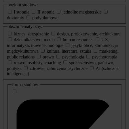
poziom studiów:
I stopnia
II stopnia
jednolite magisterskie
doktoraty
podyplomowe
obszar tematyczny:
biznes, zarządzanie
design, projektowanie, architektura
dziennikarstwo, media
human resources
UX,
informatyka, nowe technologie
języki obce, komunikacja
międzykulturowa
kultura, literatura, sztuka
marketing,
public relations
prawo
psychologia
psychoterapia
rozwój osobisty, coaching
społeczeństwo, państwo,
polityka
zdrowie, zaburzenia psychiczne
AI (sztuczna
inteligencja)
dodatkowe
forma studiów:
informacje
o
studiach