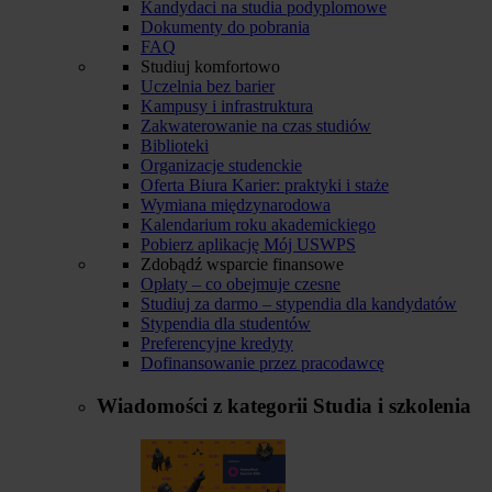
Kandydaci na studia podyplomowe
Dokumenty do pobrania
FAQ
Studiuj komfortowo
Uczelnia bez barier
Kampusy i infrastruktura
Zakwaterowanie na czas studiów
Biblioteki
Organizacje studenckie
Oferta Biura Karier: praktyki i staże
Wymiana międzynarodowa
Kalendarium roku akademickiego
Pobierz aplikację Mój USWPS
Zdobądź wsparcie finansowe
Opłaty – co obejmuje czesne
Studiuj za darmo – stypendia dla kandydatów
Stypendia dla studentów
Preferencyjne kredyty
Dofinansowanie przez pracodawcę
Wiadomości z kategorii
Studia i szkolenia