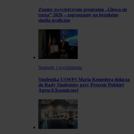
Znamy zwyciężczynie programu „Głowa się
rusza” 2026 – zapraszamy na bezpłatne
studia graficzne
Nagrody i wyróżnienia
Studentka USWPS Maria Komędera dołącza
do Rady Studentów przy Prezesie Polskiej
Agencji Kosmicznej