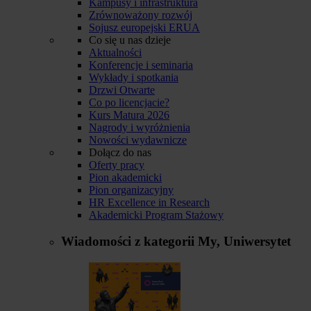
Kampusy i infrastruktura
Zrównoważony rozwój
Sojusz europejski ERUA
Co się u nas dzieje
Aktualności
Konferencje i seminaria
Wykłady i spotkania
Drzwi Otwarte
Co po licencjacie?
Kurs Matura 2026
Nagrody i wyróżnienia
Nowości wydawnicze
Dołącz do nas
Oferty pracy
Pion akademicki
Pion organizacyjny
HR Excellence in Research
Akademicki Program Stażowy
Wiadomości z kategorii
My, Uniwersytet