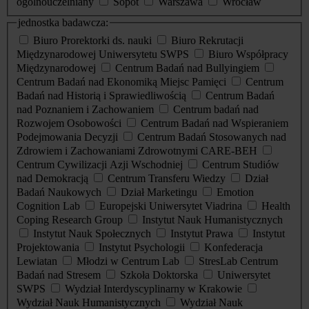
ogólnouczelniany
Sopot
Warszawa
Wrocław
jednostka badawcza:
Biuro Prorektorki ds. nauki
Biuro Rekrutacji
Międzynarodowej Uniwersytetu SWPS
Biuro Współpracy
Międzynarodowej
Centrum Badań nad Bullyingiem
Centrum Badań nad Ekonomiką Miejsc Pamięci
Centrum
Badań nad Historią i Sprawiedliwością
Centrum Badań
nad Poznaniem i Zachowaniem
Centrum badań nad
Rozwojem Osobowości
Centrum Badań nad Wspieraniem
Podejmowania Decyzji
Centrum Badań Stosowanych nad
Zdrowiem i Zachowaniami Zdrowotnymi CARE-BEH
Centrum Cywilizacji Azji Wschodniej
Centrum Studiów
nad Demokracją
Centrum Transferu Wiedzy
Dział
Badań Naukowych
Dział Marketingu
Emotion
Cognition Lab
Europejski Uniwersytet Viadrina
Health
Coping Research Group
Instytut Nauk Humanistycznych
Instytut Nauk Społecznych
Instytut Prawa
Instytut
Projektowania
Instytut Psychologii
Konfederacja
Lewiatan
Młodzi w Centrum Lab
StresLab Centrum
Badań nad Stresem
Szkoła Doktorska
Uniwersytet
SWPS
Wydział Interdyscyplinarny w Krakowie
Wydział Nauk Humanistycznych
Wydział Nauk