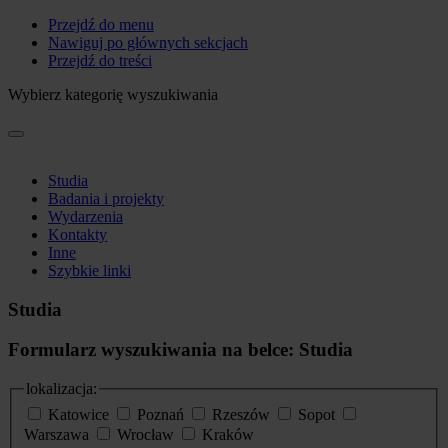
Przejdź do menu
Nawiguj po głównych sekcjach
Przejdź do treści
Wybierz kategorię wyszukiwania
Studia
Badania i projekty
Wydarzenia
Kontakty
Inne
Szybkie linki
Studia
Formularz wyszukiwania na belce: Studia
lokalizacja:
Katowice
Poznań
Rzeszów
Sopot
Warszawa
Wrocław
Kraków