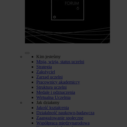
Kim jesteśmy
Misja, wizja, status uczelni
Strategia
Założyciel
Zarząd uczelni
Pracownicy akademiccy
Struktura uczelni
Medale i odznaczenia
Wirtualna Uczelnia
Jak działamy
Jakość kształcenia
Działalność naukowo-badawcza
Zaangażowanie społeczne
Współpraca międzynarodowa