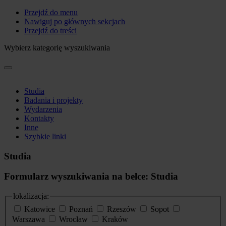
Przejdź do menu
Nawiguj po głównych sekcjach
Przejdź do treści
Wybierz kategorię wyszukiwania
Studia
Badania i projekty
Wydarzenia
Kontakty
Inne
Szybkie linki
Studia
Formularz wyszukiwania na belce: Studia
lokalizacja:
Katowice
Poznań
Rzeszów
Sopot
Warszawa
Wrocław
Kraków