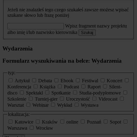
Jeżeli nie znalazłeś tego czego szukałeś zawsze możesz wpisać
szukane słowo lub frazę poniżej
Wpisz fragment nazwy projektu
albo imię i/lub nazwisko kierownika
Szukaj
Wydarzenia
Formularz wyszukiwania na belce: Wydarzenia
typ:
Artykuł
Debata
Ebook
Festiwal
Koncert
Konferencja
Książka
Podcast
Raport
Silent-
disco
Spektakl
Spotkanie
Studia-podyplomowe
Szkolenie
Turniej-gier
Uroczystość
Videocast
Warsztat
Webinar
Wykład
Wystawa
lokalizacja:
Katowice
Kraków
online
Poznań
Sopot
Warszawa
Wrocław