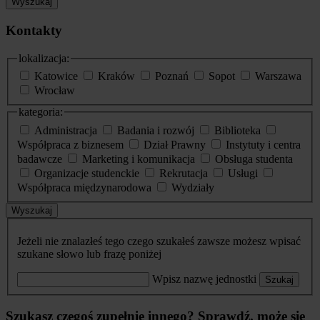
Wyszukaj
Kontakty
lokalizacja:
Katowice
Kraków
Poznań
Sopot
Warszawa
Wrocław
kategoria:
Administracja
Badania i rozwój
Biblioteka
Współpraca z biznesem
Dział Prawny
Instytuty i centra
badawcze
Marketing i komunikacja
Obsługa studenta
Organizacje studenckie
Rekrutacja
Usługi
Współpraca międzynarodowa
Wydziały
Wyszukaj
Jeżeli nie znalazłeś tego czego szukałeś zawsze możesz wpisać
szukane słowo lub frazę poniżej
Wpisz nazwę jednostki
Szukaj
Szukasz czegoś zupełnie innego? Sprawdź, może się