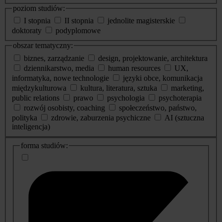
poziom studiów:
I stopnia
II stopnia
jednolite magisterskie
doktoraty
podyplomowe
obszar tematyczny:
biznes, zarządzanie
design, projektowanie, architektura
dziennikarstwo, media
human resources
UX,
informatyka, nowe technologie
języki obce, komunikacja
międzykulturowa
kultura, literatura, sztuka
marketing,
public relations
prawo
psychologia
psychoterapia
rozwój osobisty, coaching
społeczeństwo, państwo,
polityka
zdrowie, zaburzenia psychiczne
AI (sztuczna
inteligencja)
dodatkowe
forma studiów:
informacje
o
studiach