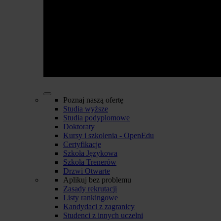
Poznaj naszą ofertę
Studia wyższe
Studia podyplomowe
Doktoraty
Kursy i szkolenia - OpenEdu
Certyfikacje
Szkoła Językowa
Szkoła Trenerów
Drzwi Otwarte
Aplikuj bez problemu
Zasady rekrutacji
Listy rankingowe
Kandydaci z zagranicy
Studenci z innych uczelni