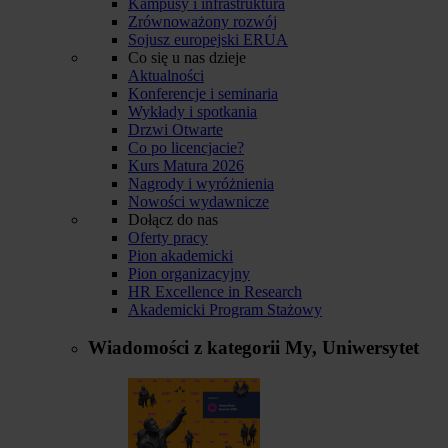
Kampusy i infrastruktura
Zrównoważony rozwój
Sojusz europejski ERUA
Co się u nas dzieje
Aktualności
Konferencje i seminaria
Wykłady i spotkania
Drzwi Otwarte
Co po licencjacie?
Kurs Matura 2026
Nagrody i wyróżnienia
Nowości wydawnicze
Dołącz do nas
Oferty pracy
Pion akademicki
Pion organizacyjny
HR Excellence in Research
Akademicki Program Stażowy
Wiadomości z kategorii
My, Uniwersytet