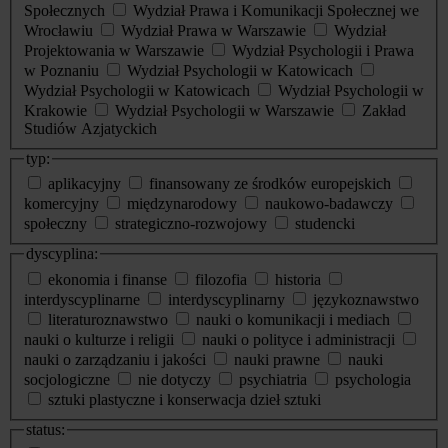
Społecznych
Wydział Prawa i Komunikacji Społecznej we
Wrocławiu
Wydział Prawa w Warszawie
Wydział
Projektowania w Warszawie
Wydział Psychologii i Prawa
w Poznaniu
Wydział Psychologii w Katowicach
Wydział Psychologii w Katowicach
Wydział Psychologii w
Krakowie
Wydział Psychologii w Warszawie
Zakład
Studiów Azjatyckich
typ:
aplikacyjny
finansowany ze środków europejskich
komercyjny
międzynarodowy
naukowo-badawczy
społeczny
strategiczno-rozwojowy
studencki
dyscyplina:
ekonomia i finanse
filozofia
historia
interdyscyplinarne
interdyscyplinarny
językoznawstwo
literaturoznawstwo
nauki o komunikacji i mediach
nauki o kulturze i religii
nauki o polityce i administracji
nauki o zarządzaniu i jakości
nauki prawne
nauki
socjologiczne
nie dotyczy
psychiatria
psychologia
sztuki plastyczne i konserwacja dzieł sztuki
status: