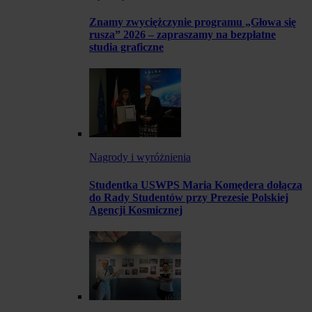
Znamy zwyciężczynie programu „Głowa się
rusza” 2026 – zapraszamy na bezpłatne
studia graficzne
Nagrody i wyróżnienia
Studentka USWPS Maria Komędera dołącza
do Rady Studentów przy Prezesie Polskiej
Agencji Kosmicznej