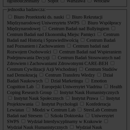
ogólnouczelniany
Sopot
Warszawa
Wrocław
jednostka badawcza:
Biuro Prorektorki ds. nauki
Biuro Rekrutacji
Międzynarodowej Uniwersytetu SWPS
Biuro Współpracy
Międzynarodowej
Centrum Badań nad Bullyingiem
Centrum Badań nad Ekonomiką Miejsc Pamięci
Centrum
Badań nad Historią i Sprawiedliwością
Centrum Badań
nad Poznaniem i Zachowaniem
Centrum badań nad
Rozwojem Osobowości
Centrum Badań nad Wspieraniem
Podejmowania Decyzji
Centrum Badań Stosowanych nad
Zdrowiem i Zachowaniami Zdrowotnymi CARE-BEH
Centrum Cywilizacji Azji Wschodniej
Centrum Studiów
nad Demokracją
Centrum Transferu Wiedzy
Dział
Badań Naukowych
Dział Marketingu
Emotion
Cognition Lab
Europejski Uniwersytet Viadrina
Health
Coping Research Group
Instytut Nauk Humanistycznych
Instytut Nauk Społecznych
Instytut Prawa
Instytut
Projektowania
Instytut Psychologii
Konfederacja
Lewiatan
Młodzi w Centrum Lab
StresLab Centrum
Badań nad Stresem
Szkoła Doktorska
Uniwersytet
SWPS
Wydział Interdyscyplinarny w Krakowie
Wydział Nauk Humanistycznych
Wydział Nauk