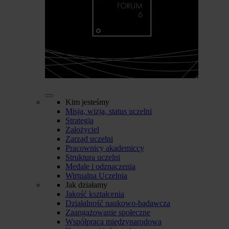
Kim jesteśmy
Misja, wizja, status uczelni
Strategia
Założyciel
Zarząd uczelni
Pracownicy akademiccy
Struktura uczelni
Medale i odznaczenia
Wirtualna Uczelnia
Jak działamy
Jakość kształcenia
Działalność naukowo-badawcza
Zaangażowanie społeczne
Współpraca międzynarodowa