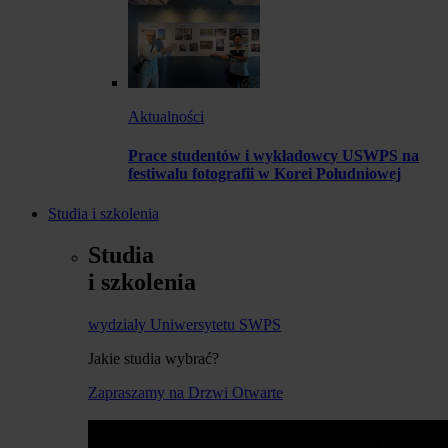
Aktualności
Prace studentów i wykładowcy USWPS na
festiwalu fotografii w Korei Południowej
Studia i szkolenia
Studia
i szkolenia
wydziały Uniwersytetu SWPS
Jakie studia wybrać?
Zapraszamy na Drzwi Otwarte