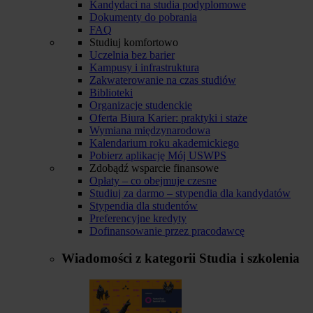
Kandydaci na studia podyplomowe
Dokumenty do pobrania
FAQ
Studiuj komfortowo
Uczelnia bez barier
Kampusy i infrastruktura
Zakwaterowanie na czas studiów
Biblioteki
Organizacje studenckie
Oferta Biura Karier: praktyki i staże
Wymiana międzynarodowa
Kalendarium roku akademickiego
Pobierz aplikację Mój USWPS
Zdobądź wsparcie finansowe
Opłaty – co obejmuje czesne
Studiuj za darmo – stypendia dla kandydatów
Stypendia dla studentów
Preferencyjne kredyty
Dofinansowanie przez pracodawcę
Wiadomości z kategorii
Studia i szkolenia