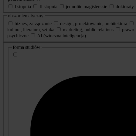
I stopnia
II stopnia
jednolite magisterskie
doktoraty
obszar tematyczny:
biznes, zarządzanie
design, projektowanie, architektura
kultura, literatura, sztuka
marketing, public relations
prawo
psychiczne
AI (sztuczna inteligencja)
dodatkowe
forma studiów:
informacje
o
studiach