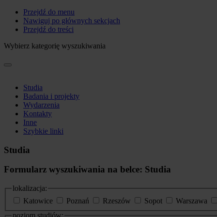
Przejdź do menu
Nawiguj po głównych sekcjach
Przejdź do treści
Wybierz kategorię wyszukiwania
Studia
Badania i projekty
Wydarzenia
Kontakty
Inne
Szybkie linki
Studia
Formularz wyszukiwania na belce: Studia
lokalizacja:
Katowice
Poznań
Rzeszów
Sopot
Warszawa
poziom studiów: