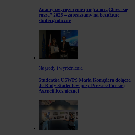
Znamy zwyciężczynie programu „Głowa się
rusza” 2026 – zapraszamy na bezpłatne
studia graficzne
Nagrody i wyróżnienia
Studentka USWPS Maria Komędera dołącza
do Rady Studentów przy Prezesie Polskiej
Agencji Kosmicznej