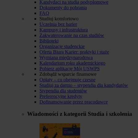
Kandydaci na studia podyplomowe
Dokumenty do pobrania
FAQ
Studiuj komfortowo
Uczelnia bez barier
Kampusy i infrastruktura
Zakwaterowanie na czas studiów
Biblioteki
Organizacje studenckie
Oferta Biura Karier: praktyki i staże
Wymiana międzynarodowa
Kalendarium roku akademickiego
Pobierz aplikację Mój USWPS
Zdobądź wsparcie finansowe
Opłaty – co obejmuje czesne
Studiuj za darmo – stypendia dla kandydatów
Stypendia dla studentów
Preferencyjne kredyty
Dofinansowanie przez pracodawcę
Wiadomości z kategorii
Studia i szkolenia