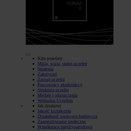
Kim jesteśmy
Misja, wizja, status uczelni
Strategia
Założyciel
Zarząd uczelni
Pracownicy akademiccy
Struktura uczelni
Medale i odznaczenia
Wirtualna Uczelnia
Jak działamy
Jakość kształcenia
Działalność naukowo-badawcza
Zaangażowanie społeczne
Współpraca międzynarodowa