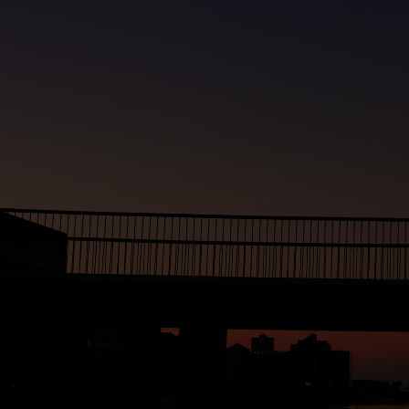
Przejdź do menu
Nawiguj po głównych sekcjach
Przejdź do treści
Wybierz kategorię wyszukiwania
Studia
Badania i projekty
Wydarzenia
Kontakty
Inne
Szybkie linki
Studia
Formularz wyszukiwania na belce: Studia
lokalizacja:
Katowice
Poznań
Rzeszów
Sopot
Warszawa
Wrocław
Kraków