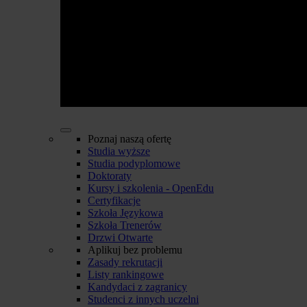
Poznaj naszą ofertę
Studia wyższe
Studia podyplomowe
Doktoraty
Kursy i szkolenia - OpenEdu
Certyfikacje
Szkoła Językowa
Szkoła Trenerów
Drzwi Otwarte
Aplikuj bez problemu
Zasady rekrutacji
Listy rankingowe
Kandydaci z zagranicy
Studenci z innych uczelni