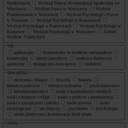
Społecznych
Wydział Prawa i Komunikacji Społecznej we
Wrocławiu
Wydział Prawa w Warszawie
Wydział
Projektowania w Warszawie
Wydział Psychologii i Prawa
w Poznaniu
Wydział Psychologii w Katowicach
Wydział Psychologii w Katowicach
Wydział Psychologii w
Krakowie
Wydział Psychologii w Warszawie
Zakład
Studiów Azjatyckich
typ:
aplikacyjny
finansowany ze środków europejskich
komercyjny
międzynarodowy
naukowo-badawczy
społeczny
strategiczno-rozwojowy
studencki
dyscyplina:
ekonomia i finanse
filozofia
historia
interdyscyplinarne
interdyscyplinarny
językoznawstwo
literaturoznawstwo
nauki o komunikacji i mediach
nauki o kulturze i religii
nauki o polityce i administracji
nauki o zarządzaniu i jakości
nauki prawne
nauki
socjologiczne
nie dotyczy
psychiatria
psychologia
sztuki plastyczne i konserwacja dzieł sztuki
status: