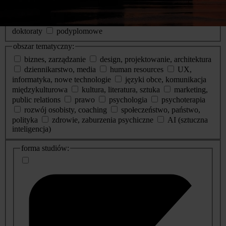
poziom studiów:
I stopnia
II stopnia
jednolite magisterskie
doktoraty
podyplomowe
obszar tematyczny:
biznes, zarządzanie
design, projektowanie, architektura
dziennikarstwo, media
human resources
UX,
informatyka, nowe technologie
języki obce, komunikacja
międzykulturowa
kultura, literatura, sztuka
marketing,
public relations
prawo
psychologia
psychoterapia
rozwój osobisty, coaching
społeczeństwo, państwo,
polityka
zdrowie, zaburzenia psychiczne
AI (sztuczna
inteligencja)
dodatkowe
forma studiów:
informacje
o
studiach