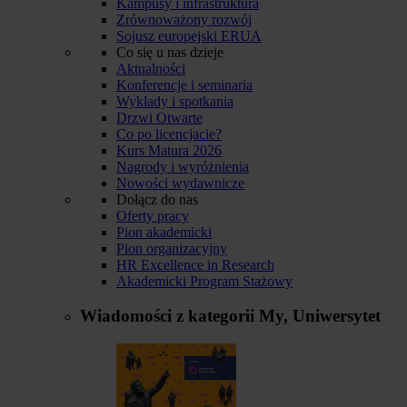
Kampusy i infrastruktura
Zrównoważony rozwój
Sojusz europejski ERUA
Co się u nas dzieje
Aktualności
Konferencje i seminaria
Wykłady i spotkania
Drzwi Otwarte
Co po licencjacie?
Kurs Matura 2026
Nagrody i wyróżnienia
Nowości wydawnicze
Dołącz do nas
Oferty pracy
Pion akademicki
Pion organizacyjny
HR Excellence in Research
Akademicki Program Stażowy
Wiadomości z kategorii
My, Uniwersytet