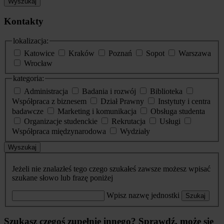
Wyszukaj
Kontakty
lokalizacja:
Katowice
Kraków
Poznań
Sopot
Warszawa
Wrocław
kategoria:
Administracja
Badania i rozwój
Biblioteka
Współpraca z biznesem
Dział Prawny
Instytuty i centra
badawcze
Marketing i komunikacja
Obsługa studenta
Organizacje studenckie
Rekrutacja
Usługi
Współpraca międzynarodowa
Wydziały
Wyszukaj
Jeżeli nie znalazłeś tego czego szukałeś zawsze możesz wpisać
szukane słowo lub frazę poniżej
Wpisz nazwę jednostki
Szukaj
Szukasz czegoś zupełnie innego? Sprawdź, może się