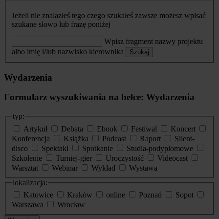
Jeżeli nie znalazłeś tego czego szukałeś zawsze możesz wpisać
szukane słowo lub frazę poniżej
Wpisz fragment nazwy projektu
albo imię i/lub nazwisko kierownika
Szukaj
Wydarzenia
Formularz wyszukiwania na belce: Wydarzenia
typ:
Artykuł
Debata
Ebook
Festiwal
Koncert
Konferencja
Książka
Podcast
Raport
Silent-
disco
Spektakl
Spotkanie
Studia-podyplomowe
Szkolenie
Turniej-gier
Uroczystość
Videocast
Warsztat
Webinar
Wykład
Wystawa
lokalizacja:
Katowice
Kraków
online
Poznań
Sopot
Warszawa
Wrocław