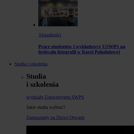
Aktualności
Prace studentów i wykładowcy USWPS na
festiwalu fotografii w Korei Południowej
Studia i szkolenia
Studia
i szkolenia
wydziały Uniwersytetu SWPS
Jakie studia wybrać?
Zapraszamy na Drzwi Otwarte