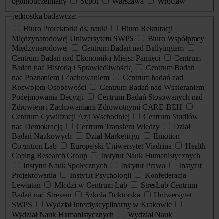
ogólnouczelniany
Sopot
Warszawa
Wrocław
jednostka badawcza:
Biuro Prorektorki ds. nauki
Biuro Rekrutacji
Międzynarodowej Uniwersytetu SWPS
Biuro Współpracy
Międzynarodowej
Centrum Badań nad Bullyingiem
Centrum Badań nad Ekonomiką Miejsc Pamięci
Centrum
Badań nad Historią i Sprawiedliwością
Centrum Badań
nad Poznaniem i Zachowaniem
Centrum badań nad
Rozwojem Osobowości
Centrum Badań nad Wspieraniem
Podejmowania Decyzji
Centrum Badań Stosowanych nad
Zdrowiem i Zachowaniami Zdrowotnymi CARE-BEH
Centrum Cywilizacji Azji Wschodniej
Centrum Studiów
nad Demokracją
Centrum Transferu Wiedzy
Dział
Badań Naukowych
Dział Marketingu
Emotion
Cognition Lab
Europejski Uniwersytet Viadrina
Health
Coping Research Group
Instytut Nauk Humanistycznych
Instytut Nauk Społecznych
Instytut Prawa
Instytut
Projektowania
Instytut Psychologii
Konfederacja
Lewiatan
Młodzi w Centrum Lab
StresLab Centrum
Badań nad Stresem
Szkoła Doktorska
Uniwersytet
SWPS
Wydział Interdyscyplinarny w Krakowie
Wydział Nauk Humanistycznych
Wydział Nauk