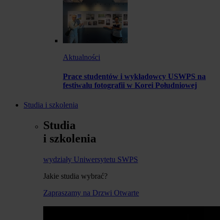
Aktualności
Prace studentów i wykładowcy USWPS na
festiwalu fotografii w Korei Południowej
Studia i szkolenia
Studia
i szkolenia
wydziały Uniwersytetu SWPS
Jakie studia wybrać?
Zapraszamy na Drzwi Otwarte