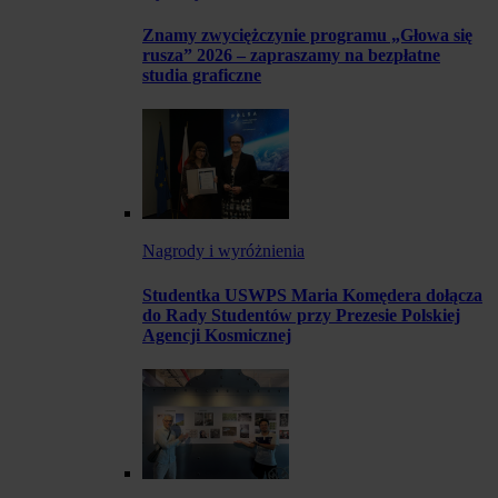
Znamy zwyciężczynie programu „Głowa się
rusza” 2026 – zapraszamy na bezpłatne
studia graficzne
Nagrody i wyróżnienia
Studentka USWPS Maria Komędera dołącza
do Rady Studentów przy Prezesie Polskiej
Agencji Kosmicznej