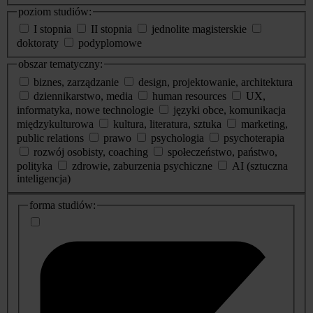
poziom studiów:
I stopnia
II stopnia
jednolite magisterskie
doktoraty
podyplomowe
obszar tematyczny:
biznes, zarządzanie
design, projektowanie, architektura
dziennikarstwo, media
human resources
UX,
informatyka, nowe technologie
języki obce, komunikacja
międzykulturowa
kultura, literatura, sztuka
marketing,
public relations
prawo
psychologia
psychoterapia
rozwój osobisty, coaching
społeczeństwo, państwo,
polityka
zdrowie, zaburzenia psychiczne
AI (sztuczna
inteligencja)
dodatkowe
forma studiów:
informacje
o
studiach