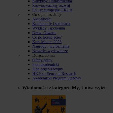
Kampusy i infrastruktura
Zrównoważony rozwój
Sojusz europejski ERUA
Co się u nas dzieje
Aktualności
Konferencje i seminaria
Wykłady i spotkania
Drzwi Otwarte
Co po licencjacie?
Kurs Matura 2026
Nagrody i wyróżnienia
Nowości wydawnicze
Dołącz do nas
Oferty pracy
Pion akademicki
Pion organizacyjny
HR Excellence in Research
Akademicki Program Stażowy
Wiadomości z kategorii
My, Uniwersytet