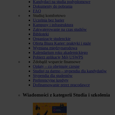
Kandydaci na studia podyplomowe
Dokumenty do pobrania
FAQ
Studiuj komfortowo
Uczelnia bez barier
Kampusy i infrastruktura
Zakwaterowanie na czas studiów
Biblioteki
Organizacje studenckie
Oferta Biura Karier: praktyki i staże
Wymiana międzynarodowa
Kalendarium roku akademickiego
Pobierz aplikację Mój USWPS
Zdobądź wsparcie finansowe
Opłaty – co obejmuje czesne
Studiuj za darmo – stypendia dla kandydatów
Stypendia dla studentów
Preferencyjne kredyty
Dofinansowanie przez pracodawcę
Wiadomości z kategorii
Studia i szkolenia