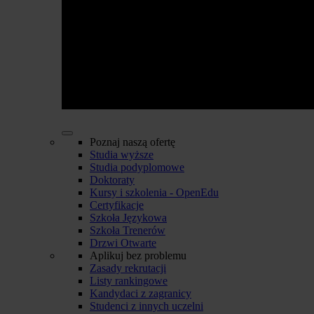
Poznaj naszą ofertę
Studia wyższe
Studia podyplomowe
Doktoraty
Kursy i szkolenia - OpenEdu
Certyfikacje
Szkoła Językowa
Szkoła Trenerów
Drzwi Otwarte
Aplikuj bez problemu
Zasady rekrutacji
Listy rankingowe
Kandydaci z zagranicy
Studenci z innych uczelni