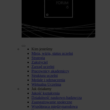
Kim jesteśmy
Misja, wizja, status uczelni
Strategia
Założyciel
Zarząd uczelni
Pracownicy akademiccy
Struktura uczelni
Medale i odznaczenia
Wirtualna Uczelnia
Jak działamy
Jakość kształcenia
Działalność naukowo-badawcza
Zaangażowanie społeczne
Współpraca międzynarodowa