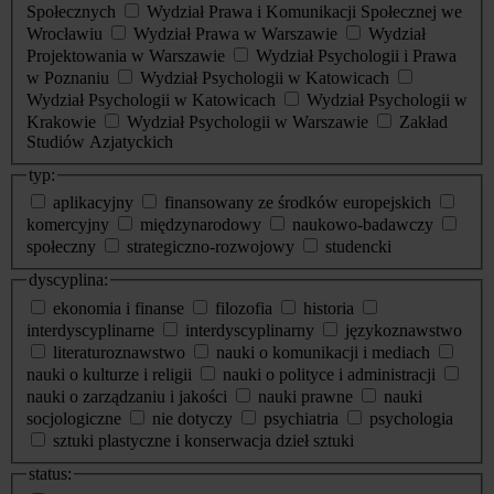
Społecznych
Wydział Prawa i Komunikacji Społecznej we
Wrocławiu
Wydział Prawa w Warszawie
Wydział
Projektowania w Warszawie
Wydział Psychologii i Prawa
w Poznaniu
Wydział Psychologii w Katowicach
Wydział Psychologii w Katowicach
Wydział Psychologii w
Krakowie
Wydział Psychologii w Warszawie
Zakład
Studiów Azjatyckich
typ:
aplikacyjny
finansowany ze środków europejskich
komercyjny
międzynarodowy
naukowo-badawczy
społeczny
strategiczno-rozwojowy
studencki
dyscyplina:
ekonomia i finanse
filozofia
historia
interdyscyplinarne
interdyscyplinarny
językoznawstwo
literaturoznawstwo
nauki o komunikacji i mediach
nauki o kulturze i religii
nauki o polityce i administracji
nauki o zarządzaniu i jakości
nauki prawne
nauki
socjologiczne
nie dotyczy
psychiatria
psychologia
sztuki plastyczne i konserwacja dzieł sztuki
status: