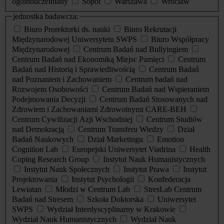
ogólnouczelniany
Sopot
Warszawa
Wrocław
jednostka badawcza:
Biuro Prorektorki ds. nauki
Biuro Rekrutacji
Międzynarodowej Uniwersytetu SWPS
Biuro Współpracy
Międzynarodowej
Centrum Badań nad Bullyingiem
Centrum Badań nad Ekonomiką Miejsc Pamięci
Centrum
Badań nad Historią i Sprawiedliwością
Centrum Badań
nad Poznaniem i Zachowaniem
Centrum badań nad
Rozwojem Osobowości
Centrum Badań nad Wspieraniem
Podejmowania Decyzji
Centrum Badań Stosowanych nad
Zdrowiem i Zachowaniami Zdrowotnymi CARE-BEH
Centrum Cywilizacji Azji Wschodniej
Centrum Studiów
nad Demokracją
Centrum Transferu Wiedzy
Dział
Badań Naukowych
Dział Marketingu
Emotion
Cognition Lab
Europejski Uniwersytet Viadrina
Health
Coping Research Group
Instytut Nauk Humanistycznych
Instytut Nauk Społecznych
Instytut Prawa
Instytut
Projektowania
Instytut Psychologii
Konfederacja
Lewiatan
Młodzi w Centrum Lab
StresLab Centrum
Badań nad Stresem
Szkoła Doktorska
Uniwersytet
SWPS
Wydział Interdyscyplinarny w Krakowie
Wydział Nauk Humanistycznych
Wydział Nauk