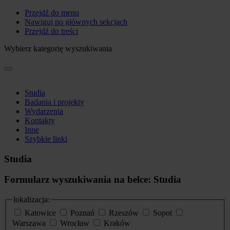
Przejdź do menu
Nawiguj po głównych sekcjach
Przejdź do treści
Wybierz kategorię wyszukiwania
Studia
Badania i projekty
Wydarzenia
Kontakty
Inne
Szybkie linki
Studia
Formularz wyszukiwania na belce: Studia
lokalizacja:
Katowice
Poznań
Rzeszów
Sopot
Warszawa
Wrocław
Kraków