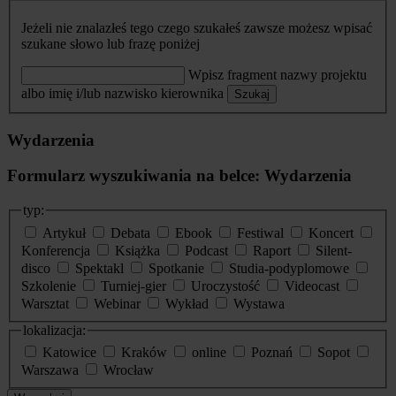
Jeżeli nie znalazłeś tego czego szukałeś zawsze możesz wpisać
szukane słowo lub frazę poniżej
Wpisz fragment nazwy projektu
albo imię i/lub nazwisko kierownika
Szukaj
Wydarzenia
Formularz wyszukiwania na belce: Wydarzenia
typ:
Artykuł
Debata
Ebook
Festiwal
Koncert
Konferencja
Książka
Podcast
Raport
Silent-
disco
Spektakl
Spotkanie
Studia-podyplomowe
Szkolenie
Turniej-gier
Uroczystość
Videocast
Warsztat
Webinar
Wykład
Wystawa
lokalizacja:
Katowice
Kraków
online
Poznań
Sopot
Warszawa
Wrocław