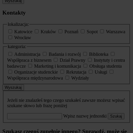
Wyszukaj
Kontakty
lokalizacja:
Katowice
Kraków
Poznań
Sopot
Warszawa
Wrocław
kategoria:
Administracja
Badania i rozwój
Biblioteka
Współpraca z biznesem
Dział Prawny
Instytuty i centra
badawcze
Marketing i komunikacja
Obsługa studenta
Organizacje studenckie
Rekrutacja
Usługi
Współpraca międzynarodowa
Wydziały
Wyszukaj
Jeżeli nie znalazłeś tego czego szukałeś zawsze możesz wpisać
szukane słowo lub frazę poniżej
Wpisz nazwę jednostki
Szukaj
Szukasz czegoś zupełnie innego? Sprawdź, może się