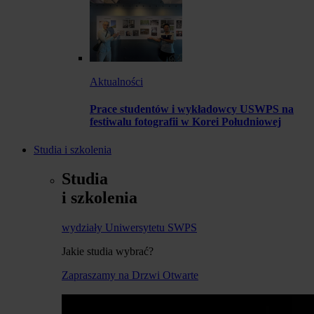
Aktualności
Prace studentów i wykładowcy USWPS na
festiwalu fotografii w Korei Południowej
Studia i szkolenia
Studia
i szkolenia
wydziały Uniwersytetu SWPS
Jakie studia wybrać?
Zapraszamy na Drzwi Otwarte