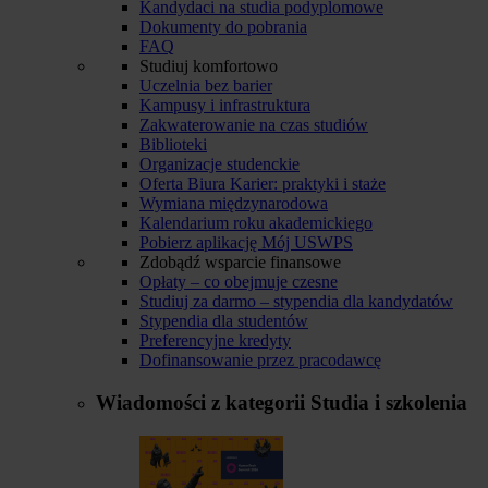
Kandydaci na studia podyplomowe
Dokumenty do pobrania
FAQ
Studiuj komfortowo
Uczelnia bez barier
Kampusy i infrastruktura
Zakwaterowanie na czas studiów
Biblioteki
Organizacje studenckie
Oferta Biura Karier: praktyki i staże
Wymiana międzynarodowa
Kalendarium roku akademickiego
Pobierz aplikację Mój USWPS
Zdobądź wsparcie finansowe
Opłaty – co obejmuje czesne
Studiuj za darmo – stypendia dla kandydatów
Stypendia dla studentów
Preferencyjne kredyty
Dofinansowanie przez pracodawcę
Wiadomości z kategorii
Studia i szkolenia