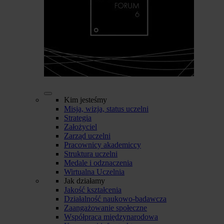
Kim jesteśmy
Misja, wizja, status uczelni
Strategia
Założyciel
Zarząd uczelni
Pracownicy akademiccy
Struktura uczelni
Medale i odznaczenia
Wirtualna Uczelnia
Jak działamy
Jakość kształcenia
Działalność naukowo-badawcza
Zaangażowanie społeczne
Współpraca międzynarodowa