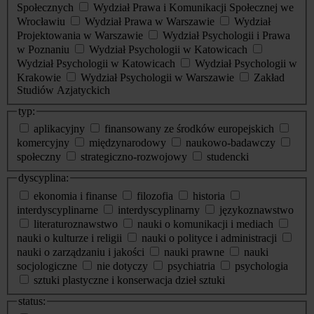
Społecznych
Wydział Prawa i Komunikacji Społecznej we
Wrocławiu
Wydział Prawa w Warszawie
Wydział
Projektowania w Warszawie
Wydział Psychologii i Prawa
w Poznaniu
Wydział Psychologii w Katowicach
Wydział Psychologii w Katowicach
Wydział Psychologii w
Krakowie
Wydział Psychologii w Warszawie
Zakład
Studiów Azjatyckich
typ:
aplikacyjny
finansowany ze środków europejskich
komercyjny
międzynarodowy
naukowo-badawczy
społeczny
strategiczno-rozwojowy
studencki
dyscyplina:
ekonomia i finanse
filozofia
historia
interdyscyplinarne
interdyscyplinarny
językoznawstwo
literaturoznawstwo
nauki o komunikacji i mediach
nauki o kulturze i religii
nauki o polityce i administracji
nauki o zarządzaniu i jakości
nauki prawne
nauki
socjologiczne
nie dotyczy
psychiatria
psychologia
sztuki plastyczne i konserwacja dzieł sztuki
status: