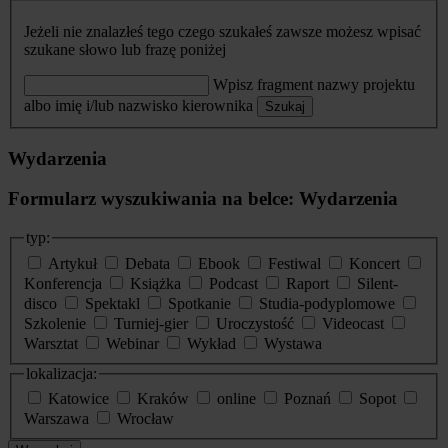
Jeżeli nie znalazłeś tego czego szukałeś zawsze możesz wpisać
szukane słowo lub frazę poniżej
Wpisz fragment nazwy projektu
albo imię i/lub nazwisko kierownika
Szukaj
Wydarzenia
Formularz wyszukiwania na belce: Wydarzenia
typ:
Artykuł
Debata
Ebook
Festiwal
Koncert
Konferencja
Książka
Podcast
Raport
Silent-
disco
Spektakl
Spotkanie
Studia-podyplomowe
Szkolenie
Turniej-gier
Uroczystość
Videocast
Warsztat
Webinar
Wykład
Wystawa
lokalizacja:
Katowice
Kraków
online
Poznań
Sopot
Warszawa
Wrocław