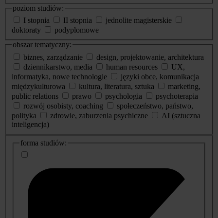
poziom studiów:
I stopnia
II stopnia
jednolite magisterskie
doktoraty
podyplomowe
obszar tematyczny:
biznes, zarządzanie
design, projektowanie, architektura
dziennikarstwo, media
human resources
UX,
informatyka, nowe technologie
języki obce, komunikacja
międzykulturowa
kultura, literatura, sztuka
marketing,
public relations
prawo
psychologia
psychoterapia
rozwój osobisty, coaching
społeczeństwo, państwo,
polityka
zdrowie, zaburzenia psychiczne
AI (sztuczna
inteligencja)
dodatkowe
forma studiów:
informacje
o
studiach