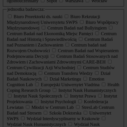
ogólnouczelniany
Sopot
Warszawa
Wrocław
jednostka badawcza:
Biuro Prorektorki ds. nauki
Biuro Rekrutacji
Międzynarodowej Uniwersytetu SWPS
Biuro Współpracy
Międzynarodowej
Centrum Badań nad Bullyingiem
Centrum Badań nad Ekonomiką Miejsc Pamięci
Centrum
Badań nad Historią i Sprawiedliwością
Centrum Badań
nad Poznaniem i Zachowaniem
Centrum badań nad
Rozwojem Osobowości
Centrum Badań nad Wspieraniem
Podejmowania Decyzji
Centrum Badań Stosowanych nad
Zdrowiem i Zachowaniami Zdrowotnymi CARE-BEH
Centrum Cywilizacji Azji Wschodniej
Centrum Studiów
nad Demokracją
Centrum Transferu Wiedzy
Dział
Badań Naukowych
Dział Marketingu
Emotion
Cognition Lab
Europejski Uniwersytet Viadrina
Health
Coping Research Group
Instytut Nauk Humanistycznych
Instytut Nauk Społecznych
Instytut Prawa
Instytut
Projektowania
Instytut Psychologii
Konfederacja
Lewiatan
Młodzi w Centrum Lab
StresLab Centrum
Badań nad Stresem
Szkoła Doktorska
Uniwersytet
SWPS
Wydział Interdyscyplinarny w Krakowie
Wydział Nauk Humanistycznych
Wydział Nauk