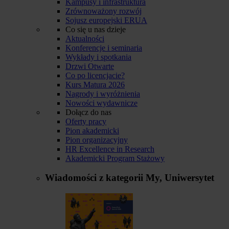
Kampusy i infrastruktura
Zrównoważony rozwój
Sojusz europejski ERUA
Co się u nas dzieje
Aktualności
Konferencje i seminaria
Wykłady i spotkania
Drzwi Otwarte
Co po licencjacie?
Kurs Matura 2026
Nagrody i wyróżnienia
Nowości wydawnicze
Dołącz do nas
Oferty pracy
Pion akademicki
Pion organizacyjny
HR Excellence in Research
Akademicki Program Stażowy
Wiadomości z kategorii
My, Uniwersytet