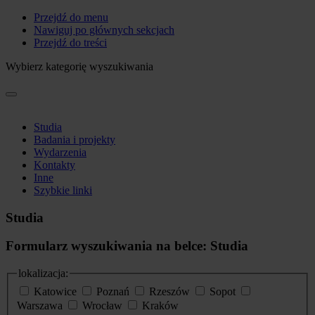
Przejdź do menu
Nawiguj po głównych sekcjach
Przejdź do treści
Wybierz kategorię wyszukiwania
Studia
Badania i projekty
Wydarzenia
Kontakty
Inne
Szybkie linki
Studia
Formularz wyszukiwania na belce: Studia
lokalizacja:
Katowice
Poznań
Rzeszów
Sopot
Warszawa
Wrocław
Kraków