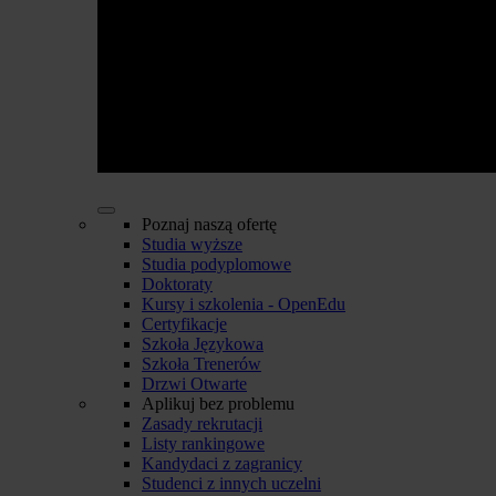
Poznaj naszą ofertę
Studia wyższe
Studia podyplomowe
Doktoraty
Kursy i szkolenia - OpenEdu
Certyfikacje
Szkoła Językowa
Szkoła Trenerów
Drzwi Otwarte
Aplikuj bez problemu
Zasady rekrutacji
Listy rankingowe
Kandydaci z zagranicy
Studenci z innych uczelni