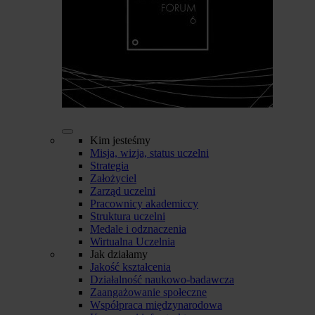
Kim jesteśmy
Misja, wizja, status uczelni
Strategia
Założyciel
Zarząd uczelni
Pracownicy akademiccy
Struktura uczelni
Medale i odznaczenia
Wirtualna Uczelnia
Jak działamy
Jakość kształcenia
Działalność naukowo-badawcza
Zaangażowanie społeczne
Współpraca międzynarodowa