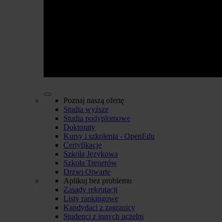
Poznaj naszą ofertę
Studia wyższe
Studia podyplomowe
Doktoraty
Kursy i szkolenia - OpenEdu
Certyfikacje
Szkoła Językowa
Szkoła Trenerów
Drzwi Otwarte
Aplikuj bez problemu
Zasady rekrutacji
Listy rankingowe
Kandydaci z zagranicy
Studenci z innych uczelni