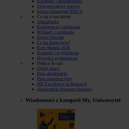
Kampusy i infrastruktura
Zrównoważony rozwój
Sojusz europejski ERUA
Co się u nas dzieje
Aktualności
Konferencje i seminaria
Wykłady i spotkania
Drzwi Otwarte
Co po licencjacie?
Kurs Matura 2026
Nagrody i wyróżnienia
Nowości wydawnicze
Dołącz do nas
Oferty pracy
Pion akademicki
Pion organizacyjny
HR Excellence in Research
Akademicki Program Stażowy
Wiadomości z kategorii
My, Uniwersytet