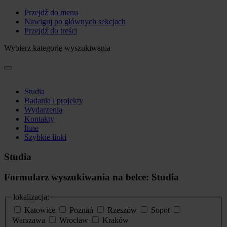
Przejdź do menu
Nawiguj po głównych sekcjach
Przejdź do treści
Wybierz kategorię wyszukiwania
Studia
Badania i projekty
Wydarzenia
Kontakty
Inne
Szybkie linki
Studia
Formularz wyszukiwania na belce: Studia
lokalizacja:
Katowice
Poznań
Rzeszów
Sopot
Warszawa
Wrocław
Kraków