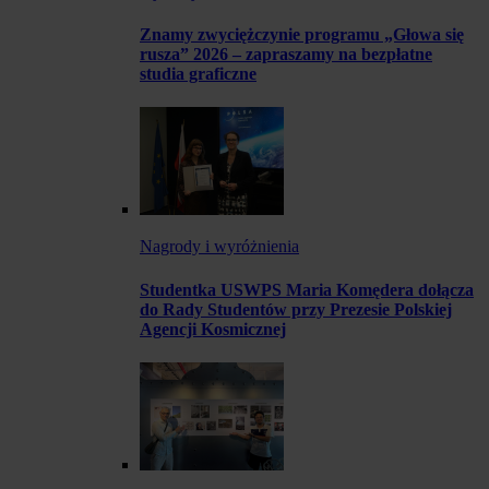
Znamy zwyciężczynie programu „Głowa się
rusza” 2026 – zapraszamy na bezpłatne
studia graficzne
Nagrody i wyróżnienia
Studentka USWPS Maria Komędera dołącza
do Rady Studentów przy Prezesie Polskiej
Agencji Kosmicznej