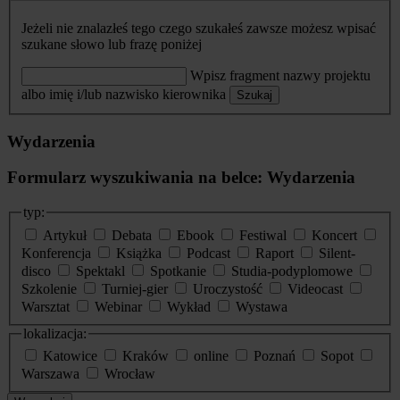
Jeżeli nie znalazłeś tego czego szukałeś zawsze możesz wpisać
szukane słowo lub frazę poniżej
Wpisz fragment nazwy projektu
albo imię i/lub nazwisko kierownika
Szukaj
Wydarzenia
Formularz wyszukiwania na belce: Wydarzenia
typ:
Artykuł
Debata
Ebook
Festiwal
Koncert
Konferencja
Książka
Podcast
Raport
Silent-
disco
Spektakl
Spotkanie
Studia-podyplomowe
Szkolenie
Turniej-gier
Uroczystość
Videocast
Warsztat
Webinar
Wykład
Wystawa
lokalizacja:
Katowice
Kraków
online
Poznań
Sopot
Warszawa
Wrocław