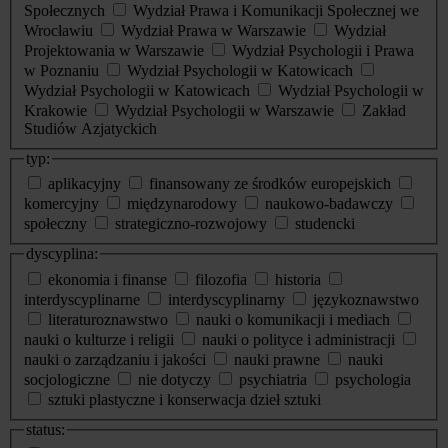
Społecznych
Wydział Prawa i Komunikacji Społecznej we
Wrocławiu
Wydział Prawa w Warszawie
Wydział
Projektowania w Warszawie
Wydział Psychologii i Prawa
w Poznaniu
Wydział Psychologii w Katowicach
Wydział Psychologii w Katowicach
Wydział Psychologii w
Krakowie
Wydział Psychologii w Warszawie
Zakład
Studiów Azjatyckich
typ:
aplikacyjny
finansowany ze środków europejskich
komercyjny
międzynarodowy
naukowo-badawczy
społeczny
strategiczno-rozwojowy
studencki
dyscyplina:
ekonomia i finanse
filozofia
historia
interdyscyplinarne
interdyscyplinarny
językoznawstwo
literaturoznawstwo
nauki o komunikacji i mediach
nauki o kulturze i religii
nauki o polityce i administracji
nauki o zarządzaniu i jakości
nauki prawne
nauki
socjologiczne
nie dotyczy
psychiatria
psychologia
sztuki plastyczne i konserwacja dzieł sztuki
status: