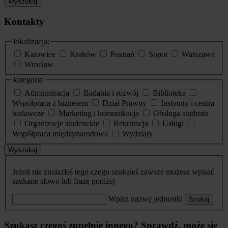
Wyszukaj
Kontakty
lokalizacja:
Katowice
Kraków
Poznań
Sopot
Warszawa
Wrocław
kategoria:
Administracja
Badania i rozwój
Biblioteka
Współpraca z biznesem
Dział Prawny
Instytuty i centra
badawcze
Marketing i komunikacja
Obsługa studenta
Organizacje studenckie
Rekrutacja
Usługi
Współpraca międzynarodowa
Wydziały
Wyszukaj
Jeżeli nie znalazłeś tego czego szukałeś zawsze możesz wpisać
szukane słowo lub frazę poniżej
Wpisz nazwę jednostki
Szukaj
Szukasz czegoś zupełnie innego? Sprawdź, może się