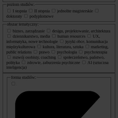
poziom studiów:
I stopnia
II stopnia
jednolite magisterskie
doktoraty
podyplomowe
obszar tematyczny:
biznes, zarządzanie
design, projektowanie, architektura
dziennikarstwo, media
human resources
UX,
informatyka, nowe technologie
języki obce, komunikacja
międzykulturowa
kultura, literatura, sztuka
marketing,
public relations
prawo
psychologia
psychoterapia
rozwój osobisty, coaching
społeczeństwo, państwo,
polityka
zdrowie, zaburzenia psychiczne
AI (sztuczna
inteligencja)
dodatkowe
forma studiów:
informacje
o
studiach