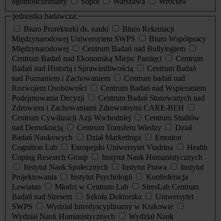
ogólnouczelniany
Sopot
Warszawa
Wrocław
jednostka badawcza:
Biuro Prorektorki ds. nauki
Biuro Rekrutacji
Międzynarodowej Uniwersytetu SWPS
Biuro Współpracy
Międzynarodowej
Centrum Badań nad Bullyingiem
Centrum Badań nad Ekonomiką Miejsc Pamięci
Centrum
Badań nad Historią i Sprawiedliwością
Centrum Badań
nad Poznaniem i Zachowaniem
Centrum badań nad
Rozwojem Osobowości
Centrum Badań nad Wspieraniem
Podejmowania Decyzji
Centrum Badań Stosowanych nad
Zdrowiem i Zachowaniami Zdrowotnymi CARE-BEH
Centrum Cywilizacji Azji Wschodniej
Centrum Studiów
nad Demokracją
Centrum Transferu Wiedzy
Dział
Badań Naukowych
Dział Marketingu
Emotion
Cognition Lab
Europejski Uniwersytet Viadrina
Health
Coping Research Group
Instytut Nauk Humanistycznych
Instytut Nauk Społecznych
Instytut Prawa
Instytut
Projektowania
Instytut Psychologii
Konfederacja
Lewiatan
Młodzi w Centrum Lab
StresLab Centrum
Badań nad Stresem
Szkoła Doktorska
Uniwersytet
SWPS
Wydział Interdyscyplinarny w Krakowie
Wydział Nauk Humanistycznych
Wydział Nauk