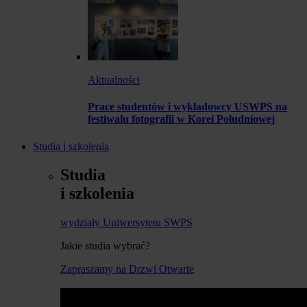
Aktualności
Prace studentów i wykładowcy USWPS na
festiwalu fotografii w Korei Południowej
Studia i szkolenia
Studia
i szkolenia
wydziały Uniwersytetu SWPS
Jakie studia wybrać?
Zapraszamy na Drzwi Otwarte