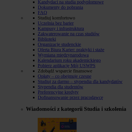
Kandydaci na studia podyplomowe
Dokumenty do pobrania
FAQ
Studiuj komfortowo
Uczelnia bez barier
Kampusy i infrastruktura
Zakwaterowanie na czas studiów
Biblioteki
Organizacje studenckie
Oferta Biura Karier: praktyki i staże
Wymiana międzynarodowa
Kalendarium roku akademickiego
Pobierz aplikację Mój USWPS
Zdobądź wsparcie finansowe
Opłaty – co obejmuje czesne
Studiuj za darmo – stypendia dla kandydatów
Stypendia dla studentów
Preferencyjne kredyty
Dofinansowanie przez pracodawcę
Wiadomości z kategorii
Studia i szkolenia