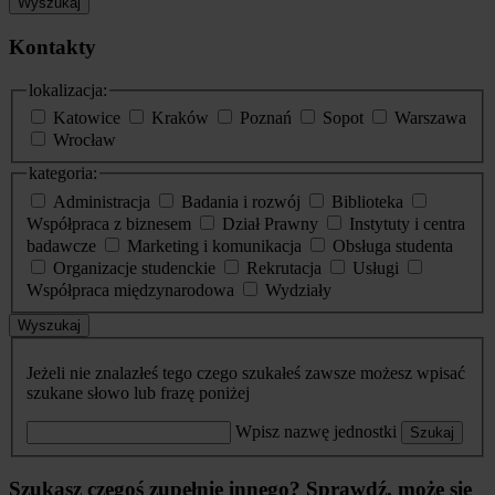
Wyszukaj
Kontakty
lokalizacja:
Katowice
Kraków
Poznań
Sopot
Warszawa
Wrocław
kategoria:
Administracja
Badania i rozwój
Biblioteka
Współpraca z biznesem
Dział Prawny
Instytuty i centra
badawcze
Marketing i komunikacja
Obsługa studenta
Organizacje studenckie
Rekrutacja
Usługi
Współpraca międzynarodowa
Wydziały
Wyszukaj
Jeżeli nie znalazłeś tego czego szukałeś zawsze możesz wpisać
szukane słowo lub frazę poniżej
Wpisz nazwę jednostki
Szukaj
Szukasz czegoś zupełnie innego? Sprawdź, może się