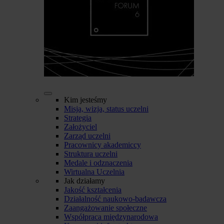
Kim jesteśmy
Misja, wizja, status uczelni
Strategia
Założyciel
Zarząd uczelni
Pracownicy akademiccy
Struktura uczelni
Medale i odznaczenia
Wirtualna Uczelnia
Jak działamy
Jakość kształcenia
Działalność naukowo-badawcza
Zaangażowanie społeczne
Współpraca międzynarodowa