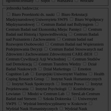
ogólnouczelniany
Sopot
Warszawa
Wrocław
jednostka badawcza:
Biuro Prorektorki ds. nauki
Biuro Rekrutacji
Międzynarodowej Uniwersytetu SWPS
Biuro Współpracy
Międzynarodowej
Centrum Badań nad Bullyingiem
Centrum Badań nad Ekonomiką Miejsc Pamięci
Centrum
Badań nad Historią i Sprawiedliwością
Centrum Badań
nad Poznaniem i Zachowaniem
Centrum badań nad
Rozwojem Osobowości
Centrum Badań nad Wspieraniem
Podejmowania Decyzji
Centrum Badań Stosowanych nad
Zdrowiem i Zachowaniami Zdrowotnymi CARE-BEH
Centrum Cywilizacji Azji Wschodniej
Centrum Studiów
nad Demokracją
Centrum Transferu Wiedzy
Dział
Badań Naukowych
Dział Marketingu
Emotion
Cognition Lab
Europejski Uniwersytet Viadrina
Health
Coping Research Group
Instytut Nauk Humanistycznych
Instytut Nauk Społecznych
Instytut Prawa
Instytut
Projektowania
Instytut Psychologii
Konfederacja
Lewiatan
Młodzi w Centrum Lab
StresLab Centrum
Badań nad Stresem
Szkoła Doktorska
Uniwersytet
SWPS
Wydział Interdyscyplinarny w Krakowie
Wydział Nauk Humanistycznych
Wydział Nauk