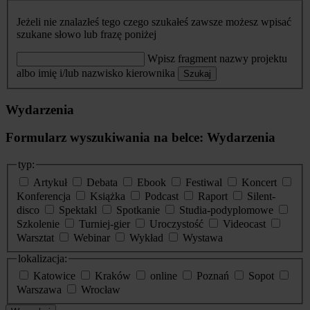
Jeżeli nie znalazłeś tego czego szukałeś zawsze możesz wpisać
szukane słowo lub frazę poniżej
Wpisz fragment nazwy projektu
albo imię i/lub nazwisko kierownika
Szukaj
Wydarzenia
Formularz wyszukiwania na belce: Wydarzenia
typ:
Artykuł
Debata
Ebook
Festiwal
Koncert
Konferencja
Książka
Podcast
Raport
Silent-
disco
Spektakl
Spotkanie
Studia-podyplomowe
Szkolenie
Turniej-gier
Uroczystość
Videocast
Warsztat
Webinar
Wykład
Wystawa
lokalizacja:
Katowice
Kraków
online
Poznań
Sopot
Warszawa
Wrocław