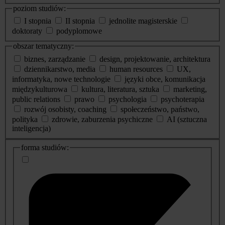
poziom studiów:
I stopnia
II stopnia
jednolite magisterskie
doktoraty
podyplomowe
obszar tematyczny:
biznes, zarządzanie
design, projektowanie, architektura
dziennikarstwo, media
human resources
UX,
informatyka, nowe technologie
języki obce, komunikacja
międzykulturowa
kultura, literatura, sztuka
marketing,
public relations
prawo
psychologia
psychoterapia
rozwój osobisty, coaching
społeczeństwo, państwo,
polityka
zdrowie, zaburzenia psychiczne
AI (sztuczna
inteligencja)
dodatkowe
forma studiów:
informacje
o
studiach