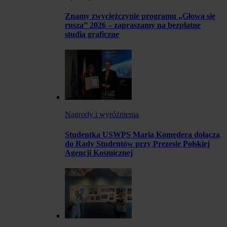
Znamy zwyciężczynie programu „Głowa się
rusza” 2026 – zapraszamy na bezpłatne
studia graficzne
Nagrody i wyróżnienia
Studentka USWPS Maria Komędera dołącza
do Rady Studentów przy Prezesie Polskiej
Agencji Kosmicznej