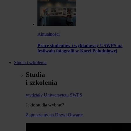
Aktualności
Prace studentów i wykładowcy USWPS na
festiwalu fotografii w Korei Południowej
Studia i szkolenia
Studia
i szkolenia
wydziały Uniwersytetu SWPS
Jakie studia wybrać?
Zapraszamy na Drzwi Otwarte