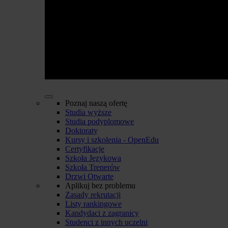
Poznaj naszą ofertę
Studia wyższe
Studia podyplomowe
Doktoraty
Kursy i szkolenia - OpenEdu
Certyfikacje
Szkoła Językowa
Szkoła Trenerów
Drzwi Otwarte
Aplikuj bez problemu
Zasady rekrutacji
Listy rankingowe
Kandydaci z zagranicy
Studenci z innych uczelni