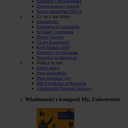
Kampusy i infrastruktura
Zrównoważony rozwój
Sojusz europejski ERUA
Co się u nas dzieje
Aktualności
Konferencje i seminaria
Wykłady i spotkania
Drzwi Otwarte
Co po licencjacie?
Kurs Matura 2026
Nagrody i wyróżnienia
Nowości wydawnicze
Dołącz do nas
Oferty pracy
Pion akademicki
Pion organizacyjny
HR Excellence in Research
Akademicki Program Stażowy
Wiadomości z kategorii
My, Uniwersytet