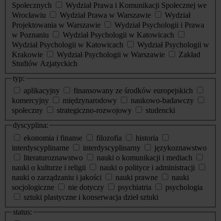
Społecznych
Wydział Prawa i Komunikacji Społecznej we
Wrocławiu
Wydział Prawa w Warszawie
Wydział
Projektowania w Warszawie
Wydział Psychologii i Prawa
w Poznaniu
Wydział Psychologii w Katowicach
Wydział Psychologii w Katowicach
Wydział Psychologii w
Krakowie
Wydział Psychologii w Warszawie
Zakład
Studiów Azjatyckich
typ:
aplikacyjny
finansowany ze środków europejskich
komercyjny
międzynarodowy
naukowo-badawczy
społeczny
strategiczno-rozwojowy
studencki
dyscyplina:
ekonomia i finanse
filozofia
historia
interdyscyplinarne
interdyscyplinarny
językoznawstwo
literaturoznawstwo
nauki o komunikacji i mediach
nauki o kulturze i religii
nauki o polityce i administracji
nauki o zarządzaniu i jakości
nauki prawne
nauki
socjologiczne
nie dotyczy
psychiatria
psychologia
sztuki plastyczne i konserwacja dzieł sztuki
status: