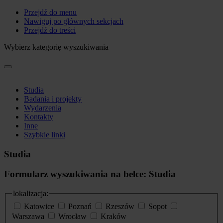
Przejdź do menu
Nawiguj po głównych sekcjach
Przejdź do treści
Wybierz kategorię wyszukiwania
Studia
Badania i projekty
Wydarzenia
Kontakty
Inne
Szybkie linki
Studia
Formularz wyszukiwania na belce: Studia
lokalizacja:
Katowice
Poznań
Rzeszów
Sopot
Warszawa
Wrocław
Kraków