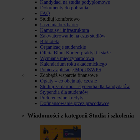
Kandydaci na studia podyplomowe
Dokumenty do pobrania
FAQ
Studiuj komfortowo
Uczelnia bez barier
Kampusy i infrastruktura
Zakwaterowanie na czas studiów
Biblioteki
Organizacje studenckie
Oferta Biura Karier: praktyki i staże
Wymiana międzynarodowa
Kalendarium roku akademickiego
Pobierz aplikację Mój USWPS
Zdobądź wsparcie finansowe
Opłaty – co obejmuje czesne
Studiuj za darmo – stypendia dla kandydatów
Stypendia dla studentów
Preferencyjne kredyty
Dofinansowanie przez pracodawcę
Wiadomości z kategorii
Studia i szkolenia