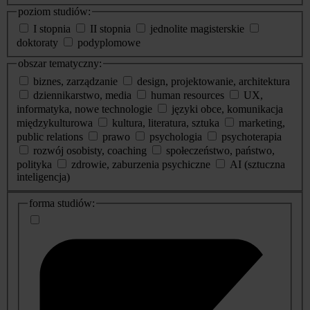
poziom studiów:
I stopnia
II stopnia
jednolite magisterskie
doktoraty
podyplomowe
obszar tematyczny:
biznes, zarządzanie
design, projektowanie, architektura
dziennikarstwo, media
human resources
UX,
informatyka, nowe technologie
języki obce, komunikacja
międzykulturowa
kultura, literatura, sztuka
marketing,
public relations
prawo
psychologia
psychoterapia
rozwój osobisty, coaching
społeczeństwo, państwo,
polityka
zdrowie, zaburzenia psychiczne
AI (sztuczna
inteligencja)
dodatkowe
forma studiów:
informacje
o
studiach