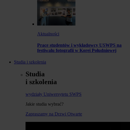
Aktualności
Prace studentów i wykładowcy USWPS na
festiwalu fotografii w Korei Południowej
Studia i szkolenia
Studia
i szkolenia
wydziały Uniwersytetu SWPS
Jakie studia wybrać?
Zapraszamy na Drzwi Otwarte