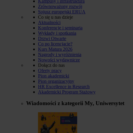
Kampusy i infrastruktura
Zrównoważony rozwój
Sojusz europejski ERUA
Co się u nas dzieje
Aktualności
Konferencje i seminaria
Wykłady i spotkania
Drzwi Otwarte
Co po licencjacie?
Kurs Matura 2026
Nagrody i wyróżnienia
Nowości wydawnicze
Dołącz do nas
Oferty pracy
Pion akademicki
Pion organizacyjny
HR Excellence in Research
Akademicki Program Stażowy
Wiadomości z kategorii
My, Uniwersytet