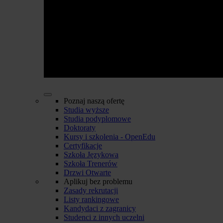
Poznaj naszą ofertę
Studia wyższe
Studia podyplomowe
Doktoraty
Kursy i szkolenia - OpenEdu
Certyfikacje
Szkoła Językowa
Szkoła Trenerów
Drzwi Otwarte
Aplikuj bez problemu
Zasady rekrutacji
Listy rankingowe
Kandydaci z zagranicy
Studenci z innych uczelni