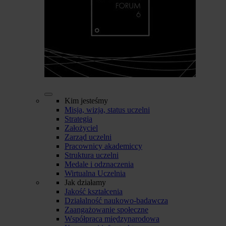
Kim jesteśmy
Misja, wizja, status uczelni
Strategia
Założyciel
Zarząd uczelni
Pracownicy akademiccy
Struktura uczelni
Medale i odznaczenia
Wirtualna Uczelnia
Jak działamy
Jakość kształcenia
Działalność naukowo-badawcza
Zaangażowanie społeczne
Współpraca międzynarodowa