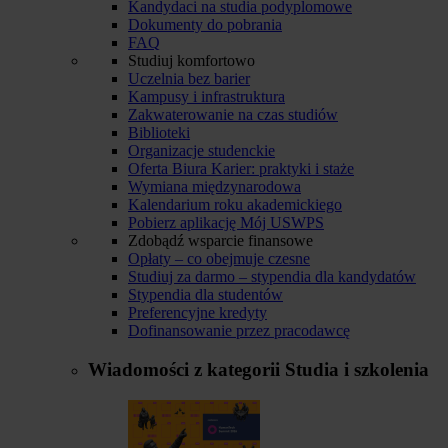
Kandydaci na studia podyplomowe
Dokumenty do pobrania
FAQ
Studiuj komfortowo
Uczelnia bez barier
Kampusy i infrastruktura
Zakwaterowanie na czas studiów
Biblioteki
Organizacje studenckie
Oferta Biura Karier: praktyki i staże
Wymiana międzynarodowa
Kalendarium roku akademickiego
Pobierz aplikację Mój USWPS
Zdobądź wsparcie finansowe
Opłaty – co obejmuje czesne
Studiuj za darmo – stypendia dla kandydatów
Stypendia dla studentów
Preferencyjne kredyty
Dofinansowanie przez pracodawcę
Wiadomości z kategorii
Studia i szkolenia