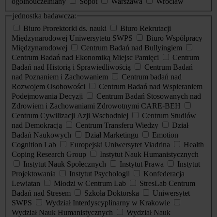
ogólnouczelniany
Sopot
Warszawa
Wrocław
jednostka badawcza:
Biuro Prorektorki ds. nauki
Biuro Rekrutacji
Międzynarodowej Uniwersytetu SWPS
Biuro Współpracy
Międzynarodowej
Centrum Badań nad Bullyingiem
Centrum Badań nad Ekonomiką Miejsc Pamięci
Centrum
Badań nad Historią i Sprawiedliwością
Centrum Badań
nad Poznaniem i Zachowaniem
Centrum badań nad
Rozwojem Osobowości
Centrum Badań nad Wspieraniem
Podejmowania Decyzji
Centrum Badań Stosowanych nad
Zdrowiem i Zachowaniami Zdrowotnymi CARE-BEH
Centrum Cywilizacji Azji Wschodniej
Centrum Studiów
nad Demokracją
Centrum Transferu Wiedzy
Dział
Badań Naukowych
Dział Marketingu
Emotion
Cognition Lab
Europejski Uniwersytet Viadrina
Health
Coping Research Group
Instytut Nauk Humanistycznych
Instytut Nauk Społecznych
Instytut Prawa
Instytut
Projektowania
Instytut Psychologii
Konfederacja
Lewiatan
Młodzi w Centrum Lab
StresLab Centrum
Badań nad Stresem
Szkoła Doktorska
Uniwersytet
SWPS
Wydział Interdyscyplinarny w Krakowie
Wydział Nauk Humanistycznych
Wydział Nauk