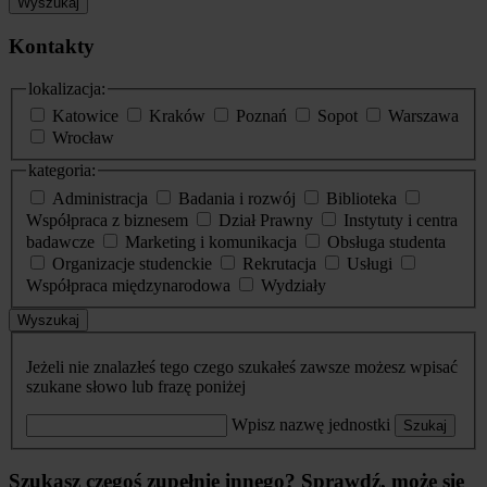
Wyszukaj
Kontakty
lokalizacja:
Katowice
Kraków
Poznań
Sopot
Warszawa
Wrocław
kategoria:
Administracja
Badania i rozwój
Biblioteka
Współpraca z biznesem
Dział Prawny
Instytuty i centra
badawcze
Marketing i komunikacja
Obsługa studenta
Organizacje studenckie
Rekrutacja
Usługi
Współpraca międzynarodowa
Wydziały
Wyszukaj
Jeżeli nie znalazłeś tego czego szukałeś zawsze możesz wpisać
szukane słowo lub frazę poniżej
Wpisz nazwę jednostki
Szukaj
Szukasz czegoś zupełnie innego? Sprawdź, może się