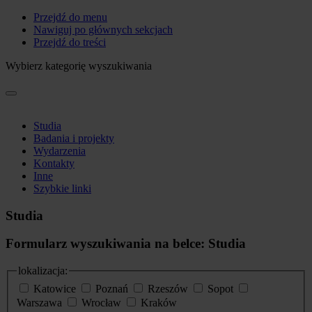
Przejdź do menu
Nawiguj po głównych sekcjach
Przejdź do treści
Wybierz kategorię wyszukiwania
Studia
Badania i projekty
Wydarzenia
Kontakty
Inne
Szybkie linki
Studia
Formularz wyszukiwania na belce: Studia
lokalizacja:
Katowice
Poznań
Rzeszów
Sopot
Warszawa
Wrocław
Kraków