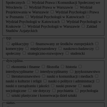
Społecznych
Wydział Prawa i Komunikacji Społecznej we
Wrocławiu
Wydział Prawa w Warszawie
Wydział
Projektowania w Warszawie
Wydział Psychologii i Prawa
w Poznaniu
Wydział Psychologii w Katowicach
Wydział Psychologii w Katowicach
Wydział Psychologii w
Krakowie
Wydział Psychologii w Warszawie
Zakład
Studiów Azjatyckich
typ:
aplikacyjny
finansowany ze środków europejskich
komercyjny
międzynarodowy
naukowo-badawczy
społeczny
strategiczno-rozwojowy
studencki
dyscyplina:
ekonomia i finanse
filozofia
historia
interdyscyplinarne
interdyscyplinarny
językoznawstwo
literaturoznawstwo
nauki o komunikacji i mediach
nauki o kulturze i religii
nauki o polityce i administracji
nauki o zarządzaniu i jakości
nauki prawne
nauki
socjologiczne
nie dotyczy
psychiatria
psychologia
sztuki plastyczne i konserwacja dzieł sztuki
status: