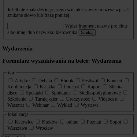
Jeżeli nie znalazłeś tego czego szukałeś zawsze możesz wpisać
szukane słowo lub frazę poniżej
Wpisz fragment nazwy projektu
albo imię i/lub nazwisko kierownika
Szukaj
Wydarzenia
Formularz wyszukiwania na belce: Wydarzenia
typ:
Artykuł
Debata
Ebook
Festiwal
Koncert
Konferencja
Książka
Podcast
Raport
Silent-
disco
Spektakl
Spotkanie
Studia-podyplomowe
Szkolenie
Turniej-gier
Uroczystość
Videocast
Warsztat
Webinar
Wykład
Wystawa
lokalizacja:
Katowice
Kraków
online
Poznań
Sopot
Warszawa
Wrocław