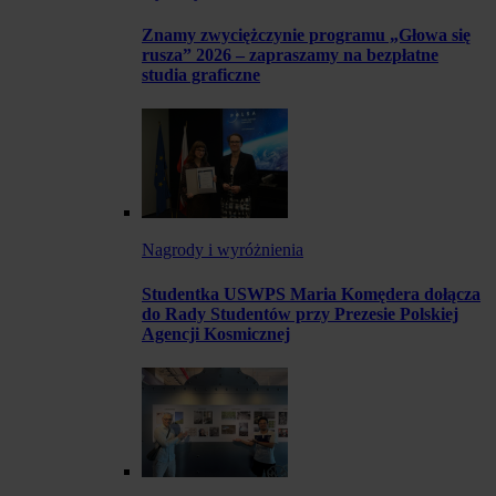
Znamy zwyciężczynie programu „Głowa się
rusza” 2026 – zapraszamy na bezpłatne
studia graficzne
Nagrody i wyróżnienia
Studentka USWPS Maria Komędera dołącza
do Rady Studentów przy Prezesie Polskiej
Agencji Kosmicznej