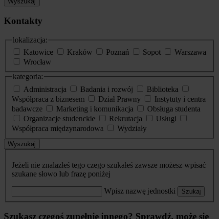
Wyszukaj
Kontakty
lokalizacja:
Katowice
Kraków
Poznań
Sopot
Warszawa
Wrocław
kategoria:
Administracja
Badania i rozwój
Biblioteka
Współpraca z biznesem
Dział Prawny
Instytuty i centra
badawcze
Marketing i komunikacja
Obsługa studenta
Organizacje studenckie
Rekrutacja
Usługi
Współpraca międzynarodowa
Wydziały
Wyszukaj
Jeżeli nie znalazłeś tego czego szukałeś zawsze możesz wpisać
szukane słowo lub frazę poniżej
Wpisz nazwę jednostki
Szukaj
Szukasz czegoś zupełnie innego? Sprawdź, może się