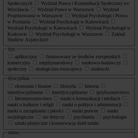
Społecznych
Wydział Prawa i Komunikacji Społecznej we
Wrocławiu
Wydział Prawa w Warszawie
Wydział
Projektowania w Warszawie
Wydział Psychologii i Prawa
w Poznaniu
Wydział Psychologii w Katowicach
Wydział Psychologii w Katowicach
Wydział Psychologii w
Krakowie
Wydział Psychologii w Warszawie
Zakład
Studiów Azjatyckich
typ:
aplikacyjny
finansowany ze środków europejskich
komercyjny
międzynarodowy
naukowo-badawczy
społeczny
strategiczno-rozwojowy
studencki
dyscyplina:
ekonomia i finanse
filozofia
historia
interdyscyplinarne
interdyscyplinarny
językoznawstwo
literaturoznawstwo
nauki o komunikacji i mediach
nauki o kulturze i religii
nauki o polityce i administracji
nauki o zarządzaniu i jakości
nauki prawne
nauki
socjologiczne
nie dotyczy
psychiatria
psychologia
sztuki plastyczne i konserwacja dzieł sztuki
status: