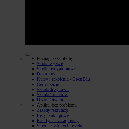
Poznaj naszą ofertę
Studia wyższe
Studia podyplomowe
Doktoraty
Kursy i szkolenia - OpenEdu
Certyfikacje
Szkoła Językowa
Szkoła Trenerów
Drzwi Otwarte
Aplikuj bez problemu
Zasady rekrutacji
Listy rankingowe
Kandydaci z zagranicy
Studenci z innych uczelni