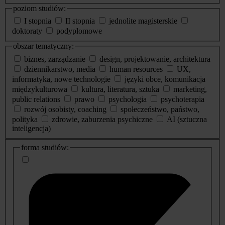
poziom studiów:
I stopnia
II stopnia
jednolite magisterskie
doktoraty
podyplomowe
obszar tematyczny:
biznes, zarządzanie
design, projektowanie, architektura
dziennikarstwo, media
human resources
UX,
informatyka, nowe technologie
języki obce, komunikacja
międzykulturowa
kultura, literatura, sztuka
marketing,
public relations
prawo
psychologia
psychoterapia
rozwój osobisty, coaching
społeczeństwo, państwo,
polityka
zdrowie, zaburzenia psychiczne
AI (sztuczna
inteligencja)
dodatkowe
forma studiów:
informacje
o
studiach