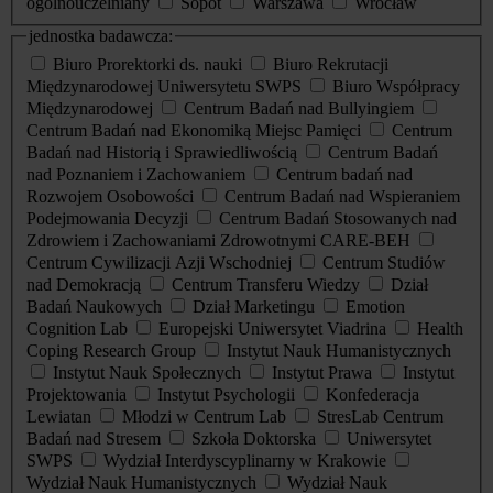
ogólnouczelniany
Sopot
Warszawa
Wrocław
jednostka badawcza:
Biuro Prorektorki ds. nauki
Biuro Rekrutacji
Międzynarodowej Uniwersytetu SWPS
Biuro Współpracy
Międzynarodowej
Centrum Badań nad Bullyingiem
Centrum Badań nad Ekonomiką Miejsc Pamięci
Centrum
Badań nad Historią i Sprawiedliwością
Centrum Badań
nad Poznaniem i Zachowaniem
Centrum badań nad
Rozwojem Osobowości
Centrum Badań nad Wspieraniem
Podejmowania Decyzji
Centrum Badań Stosowanych nad
Zdrowiem i Zachowaniami Zdrowotnymi CARE-BEH
Centrum Cywilizacji Azji Wschodniej
Centrum Studiów
nad Demokracją
Centrum Transferu Wiedzy
Dział
Badań Naukowych
Dział Marketingu
Emotion
Cognition Lab
Europejski Uniwersytet Viadrina
Health
Coping Research Group
Instytut Nauk Humanistycznych
Instytut Nauk Społecznych
Instytut Prawa
Instytut
Projektowania
Instytut Psychologii
Konfederacja
Lewiatan
Młodzi w Centrum Lab
StresLab Centrum
Badań nad Stresem
Szkoła Doktorska
Uniwersytet
SWPS
Wydział Interdyscyplinarny w Krakowie
Wydział Nauk Humanistycznych
Wydział Nauk