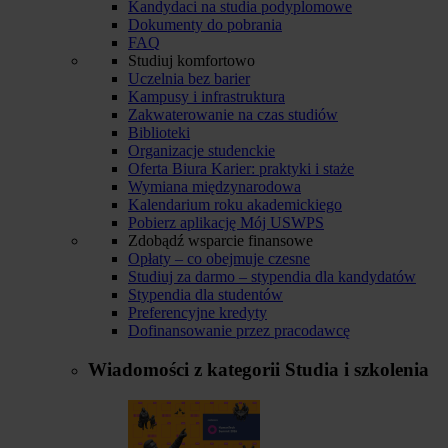
Kandydaci na studia podyplomowe
Dokumenty do pobrania
FAQ
Studiuj komfortowo
Uczelnia bez barier
Kampusy i infrastruktura
Zakwaterowanie na czas studiów
Biblioteki
Organizacje studenckie
Oferta Biura Karier: praktyki i staże
Wymiana międzynarodowa
Kalendarium roku akademickiego
Pobierz aplikację Mój USWPS
Zdobądź wsparcie finansowe
Opłaty – co obejmuje czesne
Studiuj za darmo – stypendia dla kandydatów
Stypendia dla studentów
Preferencyjne kredyty
Dofinansowanie przez pracodawcę
Wiadomości z kategorii
Studia i szkolenia