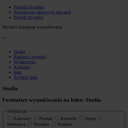
Przejdź do menu
Nawiguj po głównych sekcjach
Przejdź do treści
Wybierz kategorię wyszukiwania
Studia
Badania i projekty
Wydarzenia
Kontakty
Inne
Szybkie linki
Studia
Formularz wyszukiwania na belce: Studia
lokalizacja:
Katowice
Poznań
Rzeszów
Sopot
Warszawa
Wrocław
Kraków