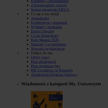
Kampusy i infrastruktura
Zrównoważony rozwój
Sojusz europejski ERUA
Co się u nas dzieje
Aktualności
Konferencje i seminaria
Wykłady i spotkania
Drzwi Otwarte
Co po licencjacie?
Kurs Matura 2026
Nagrody i wyróżnienia
Nowości wydawnicze
Dołącz do nas
Oferty pracy
Pion akademicki
Pion organizacyjny
HR Excellence in Research
Akademicki Program Stażowy
Wiadomości z kategorii
My, Uniwersytet