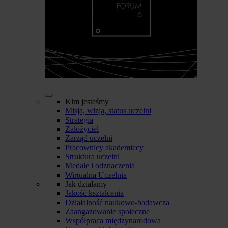
Kim jesteśmy
Misja, wizja, status uczelni
Strategia
Założyciel
Zarząd uczelni
Pracownicy akademiccy
Struktura uczelni
Medale i odznaczenia
Wirtualna Uczelnia
Jak działamy
Jakość kształcenia
Działalność naukowo-badawcza
Zaangażowanie społeczne
Współpraca międzynarodowa