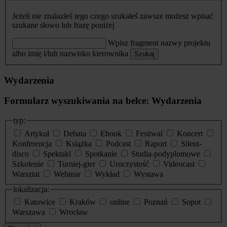
Jeżeli nie znalazłeś tego czego szukałeś zawsze możesz wpisać
szukane słowo lub frazę poniżej
Wpisz fragment nazwy projektu
albo imię i/lub nazwisko kierownika
Szukaj
Wydarzenia
Formularz wyszukiwania na belce: Wydarzenia
typ:
Artykuł
Debata
Ebook
Festiwal
Koncert
Konferencja
Książka
Podcast
Raport
Silent-
disco
Spektakl
Spotkanie
Studia-podyplomowe
Szkolenie
Turniej-gier
Uroczystość
Videocast
Warsztat
Webinar
Wykład
Wystawa
lokalizacja:
Katowice
Kraków
online
Poznań
Sopot
Warszawa
Wrocław