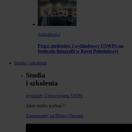
Aktualności
Prace studentów i wykładowcy USWPS na
festiwalu fotografii w Korei Południowej
Studia i szkolenia
Studia
i szkolenia
wydziały Uniwersytetu SWPS
Jakie studia wybrać?
Zapraszamy na Drzwi Otwarte