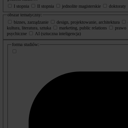
I stopnia
II stopnia
jednolite magisterskie
doktoraty
obszar tematyczny:
biznes, zarządzanie
design, projektowanie, architektura
kultura, literatura, sztuka
marketing, public relations
prawo
psychiczne
AI (sztuczna inteligencja)
dodatkowe
forma studiów:
informacje
o
studiach