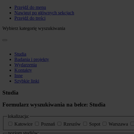
Przejdź do menu
Nawiguj po głównych sekcjach
Przejdź do treści
Wybierz kategorię wyszukiwania
Studia
Badania i projekty
Wydarzenia
Kontakty
Inne
Szybkie linki
Studia
Formularz wyszukiwania na belce: Studia
lokalizacja:
Katowice
Poznań
Rzeszów
Sopot
Warszawa
poziom studiów: