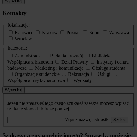
Wyszukaj
Kontakty
lokalizacja:
Katowice
Kraków
Poznań
Sopot
Warszawa
Wrocław
kategoria:
Administracja
Badania i rozwój
Biblioteka
Współpraca z biznesem
Dział Prawny
Instytuty i centra
badawcze
Marketing i komunikacja
Obsługa studenta
Organizacje studenckie
Rekrutacja
Usługi
Współpraca międzynarodowa
Wydziały
Wyszukaj
Jeżeli nie znalazłeś tego czego szukałeś zawsze możesz wpisać
szukane słowo lub frazę poniżej
Wpisz nazwę jednostki
Szukaj
Szukasz czegoś zupełnie innego? Sprawdź, może się