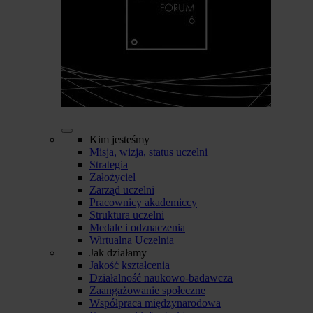
Kim jesteśmy
Misja, wizja, status uczelni
Strategia
Założyciel
Zarząd uczelni
Pracownicy akademiccy
Struktura uczelni
Medale i odznaczenia
Wirtualna Uczelnia
Jak działamy
Jakość kształcenia
Działalność naukowo-badawcza
Zaangażowanie społeczne
Współpraca międzynarodowa