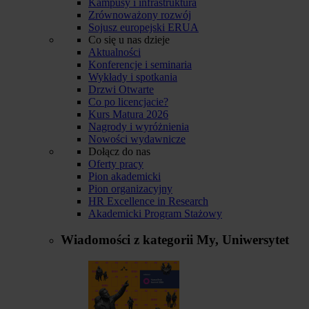
Kampusy i infrastruktura
Zrównoważony rozwój
Sojusz europejski ERUA
Co się u nas dzieje
Aktualności
Konferencje i seminaria
Wykłady i spotkania
Drzwi Otwarte
Co po licencjacie?
Kurs Matura 2026
Nagrody i wyróżnienia
Nowości wydawnicze
Dołącz do nas
Oferty pracy
Pion akademicki
Pion organizacyjny
HR Excellence in Research
Akademicki Program Stażowy
Wiadomości z kategorii
My, Uniwersytet