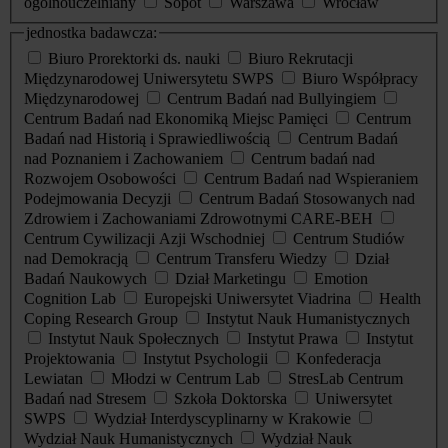
ogólnouczelniany
Sopot
Warszawa
Wrocław
jednostka badawcza:
Biuro Prorektorki ds. nauki
Biuro Rekrutacji
Międzynarodowej Uniwersytetu SWPS
Biuro Współpracy
Międzynarodowej
Centrum Badań nad Bullyingiem
Centrum Badań nad Ekonomiką Miejsc Pamięci
Centrum
Badań nad Historią i Sprawiedliwością
Centrum Badań
nad Poznaniem i Zachowaniem
Centrum badań nad
Rozwojem Osobowości
Centrum Badań nad Wspieraniem
Podejmowania Decyzji
Centrum Badań Stosowanych nad
Zdrowiem i Zachowaniami Zdrowotnymi CARE-BEH
Centrum Cywilizacji Azji Wschodniej
Centrum Studiów
nad Demokracją
Centrum Transferu Wiedzy
Dział
Badań Naukowych
Dział Marketingu
Emotion
Cognition Lab
Europejski Uniwersytet Viadrina
Health
Coping Research Group
Instytut Nauk Humanistycznych
Instytut Nauk Społecznych
Instytut Prawa
Instytut
Projektowania
Instytut Psychologii
Konfederacja
Lewiatan
Młodzi w Centrum Lab
StresLab Centrum
Badań nad Stresem
Szkoła Doktorska
Uniwersytet
SWPS
Wydział Interdyscyplinarny w Krakowie
Wydział Nauk Humanistycznych
Wydział Nauk