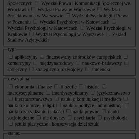
Społecznych
Wydział Prawa i Komunikacji Społecznej we
Wrocławiu
Wydział Prawa w Warszawie
Wydział
Projektowania w Warszawie
Wydział Psychologii i Prawa
w Poznaniu
Wydział Psychologii w Katowicach
Wydział Psychologii w Katowicach
Wydział Psychologii w
Krakowie
Wydział Psychologii w Warszawie
Zakład
Studiów Azjatyckich
typ:
aplikacyjny
finansowany ze środków europejskich
komercyjny
międzynarodowy
naukowo-badawczy
społeczny
strategiczno-rozwojowy
studencki
dyscyplina:
ekonomia i finanse
filozofia
historia
interdyscyplinarne
interdyscyplinarny
językoznawstwo
literaturoznawstwo
nauki o komunikacji i mediach
nauki o kulturze i religii
nauki o polityce i administracji
nauki o zarządzaniu i jakości
nauki prawne
nauki
socjologiczne
nie dotyczy
psychiatria
psychologia
sztuki plastyczne i konserwacja dzieł sztuki
status: