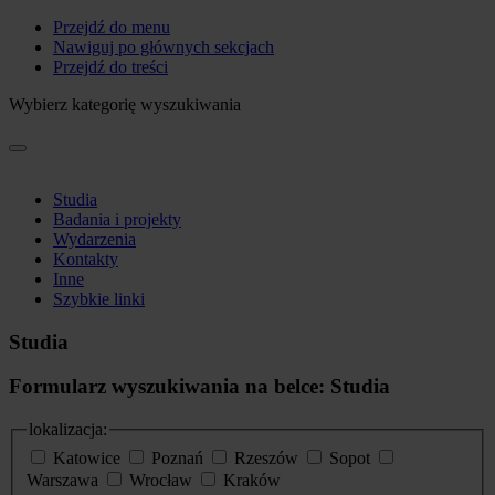
Przejdź do menu
Nawiguj po głównych sekcjach
Przejdź do treści
Wybierz kategorię wyszukiwania
Studia
Badania i projekty
Wydarzenia
Kontakty
Inne
Szybkie linki
Studia
Formularz wyszukiwania na belce: Studia
lokalizacja:
Katowice
Poznań
Rzeszów
Sopot
Warszawa
Wrocław
Kraków