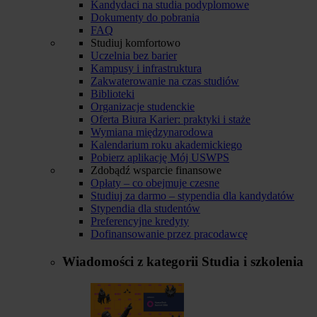
Kandydaci na studia podyplomowe
Dokumenty do pobrania
FAQ
Studiuj komfortowo
Uczelnia bez barier
Kampusy i infrastruktura
Zakwaterowanie na czas studiów
Biblioteki
Organizacje studenckie
Oferta Biura Karier: praktyki i staże
Wymiana międzynarodowa
Kalendarium roku akademickiego
Pobierz aplikację Mój USWPS
Zdobądź wsparcie finansowe
Opłaty – co obejmuje czesne
Studiuj za darmo – stypendia dla kandydatów
Stypendia dla studentów
Preferencyjne kredyty
Dofinansowanie przez pracodawcę
Wiadomości z kategorii
Studia i szkolenia