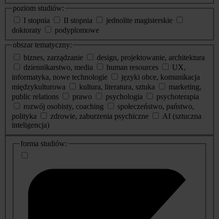
poziom studiów:
I stopnia
II stopnia
jednolite magisterskie
doktoraty
podyplomowe
obszar tematyczny:
biznes, zarządzanie
design, projektowanie, architektura
dziennikarstwo, media
human resources
UX,
informatyka, nowe technologie
języki obce, komunikacja
międzykulturowa
kultura, literatura, sztuka
marketing,
public relations
prawo
psychologia
psychoterapia
rozwój osobisty, coaching
społeczeństwo, państwo,
polityka
zdrowie, zaburzenia psychiczne
AI (sztuczna
inteligencja)
dodatkowe
forma studiów:
informacje
o
studiach