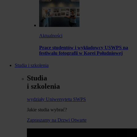
Aktualności
Prace studentów i wykładowcy USWPS na
festiwalu fotografii w Korei Południowej
Studia i szkolenia
Studia
i szkolenia
wydziały Uniwersytetu SWPS
Jakie studia wybrać?
Zapraszamy na Drzwi Otwarte