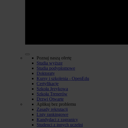
Poznaj naszą ofertę
Studia wyższe
Studia podyplomowe
Doktoraty
Kursy i szkolenia - OpenEdu
Certyfikacje
Szkoła Językowa
Szkoła Trenerów
Drzwi Otwarte
Aplikuj bez problemu
Zasady rekrutacji
Listy rankingowe
Kandydaci z zagranicy
Studenci z innych uczelni