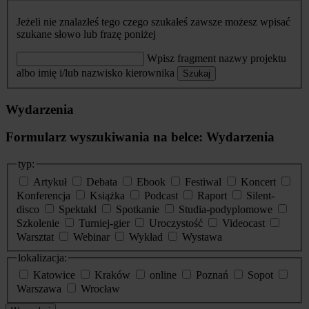
Jeżeli nie znalazłeś tego czego szukałeś zawsze możesz wpisać
szukane słowo lub frazę poniżej
Wpisz fragment nazwy projektu
albo imię i/lub nazwisko kierownika
Szukaj
Wydarzenia
Formularz wyszukiwania na belce: Wydarzenia
typ:
Artykuł
Debata
Ebook
Festiwal
Koncert
Konferencja
Książka
Podcast
Raport
Silent-
disco
Spektakl
Spotkanie
Studia-podyplomowe
Szkolenie
Turniej-gier
Uroczystość
Videocast
Warsztat
Webinar
Wykład
Wystawa
lokalizacja:
Katowice
Kraków
online
Poznań
Sopot
Warszawa
Wrocław