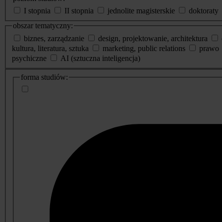
I stopnia
II stopnia
jednolite magisterskie
doktoraty
obszar tematyczny:
biznes, zarządzanie
design, projektowanie, architektura
kultura, literatura, sztuka
marketing, public relations
prawo
psychiczne
AI (sztuczna inteligencja)
dodatkowe
forma studiów:
informacje
o
studiach