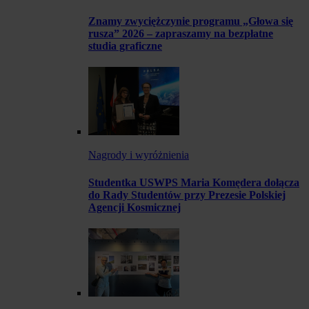
Znamy zwyciężczynie programu „Głowa się
rusza” 2026 – zapraszamy na bezpłatne
studia graficzne
Nagrody i wyróżnienia
Studentka USWPS Maria Komędera dołącza
do Rady Studentów przy Prezesie Polskiej
Agencji Kosmicznej