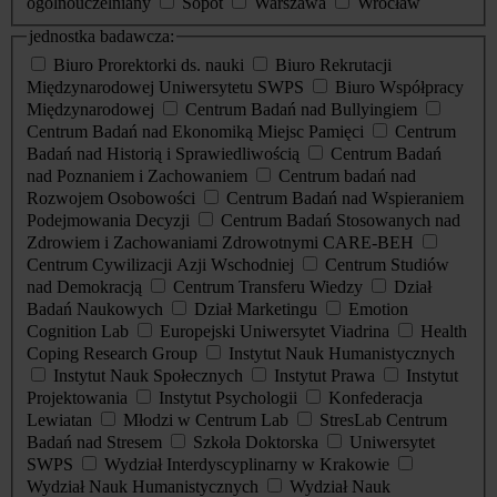
ogólnouczelniany
Sopot
Warszawa
Wrocław
jednostka badawcza:
Biuro Prorektorki ds. nauki
Biuro Rekrutacji
Międzynarodowej Uniwersytetu SWPS
Biuro Współpracy
Międzynarodowej
Centrum Badań nad Bullyingiem
Centrum Badań nad Ekonomiką Miejsc Pamięci
Centrum
Badań nad Historią i Sprawiedliwością
Centrum Badań
nad Poznaniem i Zachowaniem
Centrum badań nad
Rozwojem Osobowości
Centrum Badań nad Wspieraniem
Podejmowania Decyzji
Centrum Badań Stosowanych nad
Zdrowiem i Zachowaniami Zdrowotnymi CARE-BEH
Centrum Cywilizacji Azji Wschodniej
Centrum Studiów
nad Demokracją
Centrum Transferu Wiedzy
Dział
Badań Naukowych
Dział Marketingu
Emotion
Cognition Lab
Europejski Uniwersytet Viadrina
Health
Coping Research Group
Instytut Nauk Humanistycznych
Instytut Nauk Społecznych
Instytut Prawa
Instytut
Projektowania
Instytut Psychologii
Konfederacja
Lewiatan
Młodzi w Centrum Lab
StresLab Centrum
Badań nad Stresem
Szkoła Doktorska
Uniwersytet
SWPS
Wydział Interdyscyplinarny w Krakowie
Wydział Nauk Humanistycznych
Wydział Nauk