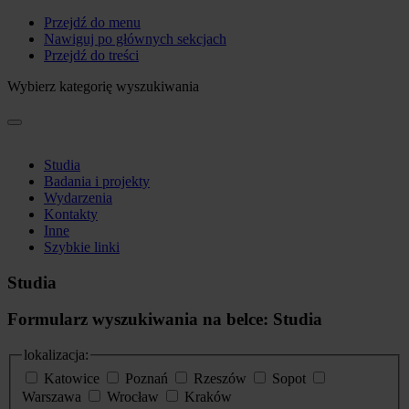
Przejdź do menu
Nawiguj po głównych sekcjach
Przejdź do treści
Wybierz kategorię wyszukiwania
Studia
Badania i projekty
Wydarzenia
Kontakty
Inne
Szybkie linki
Studia
Formularz wyszukiwania na belce: Studia
lokalizacja:
Katowice
Poznań
Rzeszów
Sopot
Warszawa
Wrocław
Kraków