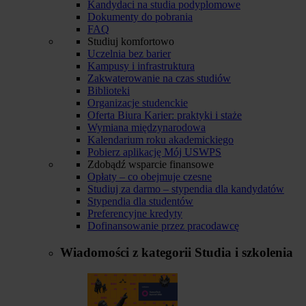
Kandydaci na studia podyplomowe
Dokumenty do pobrania
FAQ
Studiuj komfortowo
Uczelnia bez barier
Kampusy i infrastruktura
Zakwaterowanie na czas studiów
Biblioteki
Organizacje studenckie
Oferta Biura Karier: praktyki i staże
Wymiana międzynarodowa
Kalendarium roku akademickiego
Pobierz aplikację Mój USWPS
Zdobądź wsparcie finansowe
Opłaty – co obejmuje czesne
Studiuj za darmo – stypendia dla kandydatów
Stypendia dla studentów
Preferencyjne kredyty
Dofinansowanie przez pracodawcę
Wiadomości z kategorii
Studia i szkolenia