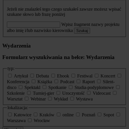
Jeżeli nie znalazłeś tego czego szukałeś zawsze możesz wpisać
szukane słowo lub frazę poniżej
Wpisz fragment nazwy projektu
albo imię i/lub nazwisko kierownika
Szukaj
Wydarzenia
Formularz wyszukiwania na belce: Wydarzenia
typ:
Artykuł
Debata
Ebook
Festiwal
Koncert
Konferencja
Książka
Podcast
Raport
Silent-
disco
Spektakl
Spotkanie
Studia-podyplomowe
Szkolenie
Turniej-gier
Uroczystość
Videocast
Warsztat
Webinar
Wykład
Wystawa
lokalizacja:
Katowice
Kraków
online
Poznań
Sopot
Warszawa
Wrocław