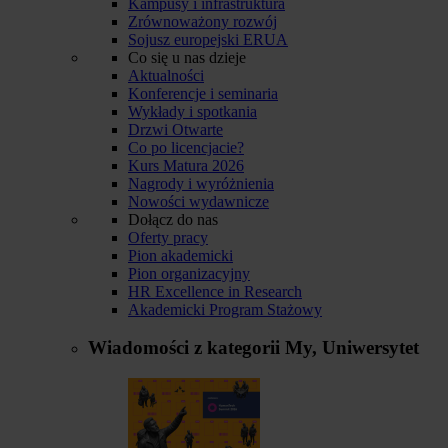
Kampusy i infrastruktura
Zrównoważony rozwój
Sojusz europejski ERUA
Co się u nas dzieje
Aktualności
Konferencje i seminaria
Wykłady i spotkania
Drzwi Otwarte
Co po licencjacie?
Kurs Matura 2026
Nagrody i wyróżnienia
Nowości wydawnicze
Dołącz do nas
Oferty pracy
Pion akademicki
Pion organizacyjny
HR Excellence in Research
Akademicki Program Stażowy
Wiadomości z kategorii
My, Uniwersytet