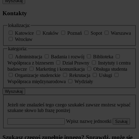
Wyszukaj
Kontakty
lokalizacja:
Katowice
Kraków
Poznań
Sopot
Warszawa
Wrocław
kategoria:
Administracja
Badania i rozwój
Biblioteka
Współpraca z biznesem
Dział Prawny
Instytuty i centra
badawcze
Marketing i komunikacja
Obsługa studenta
Organizacje studenckie
Rekrutacja
Usługi
Współpraca międzynarodowa
Wydziały
Wyszukaj
Jeżeli nie znalazłeś tego czego szukałeś zawsze możesz wpisać
szukane słowo lub frazę poniżej
Wpisz nazwę jednostki
Szukaj
Szukasz czegoś zupełnie innego? Sprawdź, może się