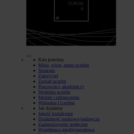
Kim jesteśmy
Misja, wizja, status uczelni
Strategia
Założyciel
Zarząd uczelni
Pracownicy akademiccy
Struktura uczelni
Medale i odznaczenia
Wirtualna Uczelnia
Jak działamy
Jakość kształcenia
Działalność naukowo-badawcza
Zaangażowanie społeczne
Współpraca międzynarodowa