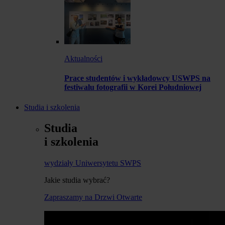
Aktualności
Prace studentów i wykładowcy USWPS na
festiwalu fotografii w Korei Południowej
Studia i szkolenia
Studia
i szkolenia
wydziały Uniwersytetu SWPS
Jakie studia wybrać?
Zapraszamy na Drzwi Otwarte