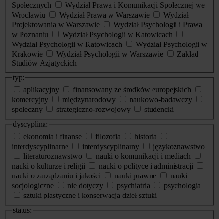
Społecznych
Wydział Prawa i Komunikacji Społecznej we
Wrocławiu
Wydział Prawa w Warszawie
Wydział
Projektowania w Warszawie
Wydział Psychologii i Prawa
w Poznaniu
Wydział Psychologii w Katowicach
Wydział Psychologii w Katowicach
Wydział Psychologii w
Krakowie
Wydział Psychologii w Warszawie
Zakład
Studiów Azjatyckich
typ:
aplikacyjny
finansowany ze środków europejskich
komercyjny
międzynarodowy
naukowo-badawczy
społeczny
strategiczno-rozwojowy
studencki
dyscyplina:
ekonomia i finanse
filozofia
historia
interdyscyplinarne
interdyscyplinarny
językoznawstwo
literaturoznawstwo
nauki o komunikacji i mediach
nauki o kulturze i religii
nauki o polityce i administracji
nauki o zarządzaniu i jakości
nauki prawne
nauki
socjologiczne
nie dotyczy
psychiatria
psychologia
sztuki plastyczne i konserwacja dzieł sztuki
status: