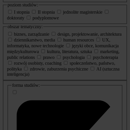
poziom studiów:
I stopnia
II stopnia
jednolite magisterskie
doktoraty
podyplomowe
obszar tematyczny:
biznes, zarządzanie
design, projektowanie, architektura
dziennikarstwo, media
human resources
UX,
informatyka, nowe technologie
języki obce, komunikacja
międzykulturowa
kultura, literatura, sztuka
marketing,
public relations
prawo
psychologia
psychoterapia
rozwój osobisty, coaching
społeczeństwo, państwo,
polityka
zdrowie, zaburzenia psychiczne
AI (sztuczna
inteligencja)
dodatkowe
forma studiów:
informacje
o
studiach