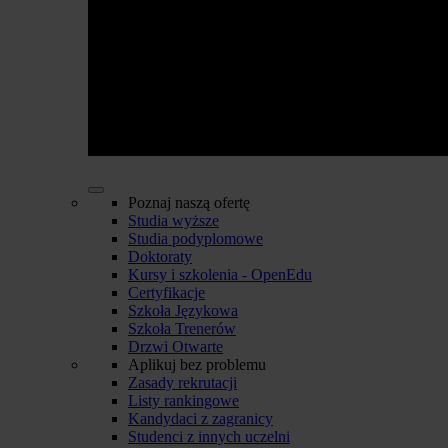
Poznaj naszą ofertę
Studia wyższe
Studia podyplomowe
Doktoraty
Kursy i szkolenia - OpenEdu
Certyfikacje
Szkoła Językowa
Szkoła Trenerów
Drzwi Otwarte
Aplikuj bez problemu
Zasady rekrutacji
Listy rankingowe
Kandydaci z zagranicy
Studenci z innych uczelni