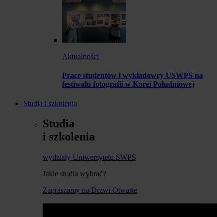
Aktualności
Prace studentów i wykładowcy USWPS na
festiwalu fotografii w Korei Południowej
Studia i szkolenia
Studia
i szkolenia
wydziały Uniwersytetu SWPS
Jakie studia wybrać?
Zapraszamy na Drzwi Otwarte