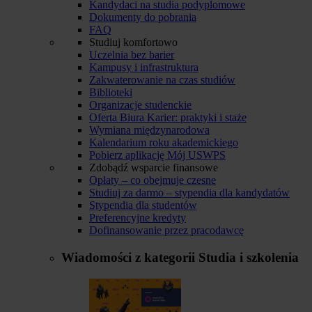
Kandydaci na studia podyplomowe
Dokumenty do pobrania
FAQ
Studiuj komfortowo
Uczelnia bez barier
Kampusy i infrastruktura
Zakwaterowanie na czas studiów
Biblioteki
Organizacje studenckie
Oferta Biura Karier: praktyki i staże
Wymiana międzynarodowa
Kalendarium roku akademickiego
Pobierz aplikację Mój USWPS
Zdobądź wsparcie finansowe
Opłaty – co obejmuje czesne
Studiuj za darmo – stypendia dla kandydatów
Stypendia dla studentów
Preferencyjne kredyty
Dofinansowanie przez pracodawcę
Wiadomości z kategorii
Studia i szkolenia