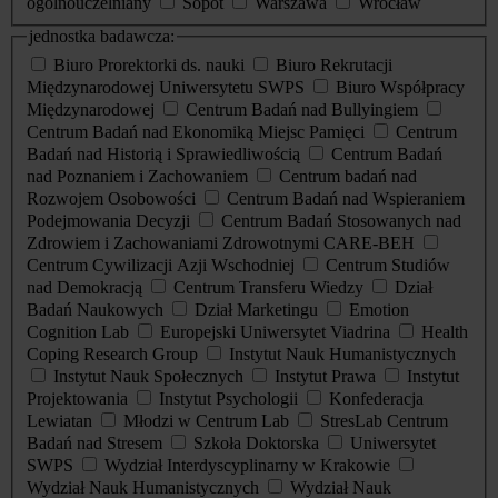
ogólnouczelniany
Sopot
Warszawa
Wrocław
jednostka badawcza:
Biuro Prorektorki ds. nauki
Biuro Rekrutacji
Międzynarodowej Uniwersytetu SWPS
Biuro Współpracy
Międzynarodowej
Centrum Badań nad Bullyingiem
Centrum Badań nad Ekonomiką Miejsc Pamięci
Centrum
Badań nad Historią i Sprawiedliwością
Centrum Badań
nad Poznaniem i Zachowaniem
Centrum badań nad
Rozwojem Osobowości
Centrum Badań nad Wspieraniem
Podejmowania Decyzji
Centrum Badań Stosowanych nad
Zdrowiem i Zachowaniami Zdrowotnymi CARE-BEH
Centrum Cywilizacji Azji Wschodniej
Centrum Studiów
nad Demokracją
Centrum Transferu Wiedzy
Dział
Badań Naukowych
Dział Marketingu
Emotion
Cognition Lab
Europejski Uniwersytet Viadrina
Health
Coping Research Group
Instytut Nauk Humanistycznych
Instytut Nauk Społecznych
Instytut Prawa
Instytut
Projektowania
Instytut Psychologii
Konfederacja
Lewiatan
Młodzi w Centrum Lab
StresLab Centrum
Badań nad Stresem
Szkoła Doktorska
Uniwersytet
SWPS
Wydział Interdyscyplinarny w Krakowie
Wydział Nauk Humanistycznych
Wydział Nauk