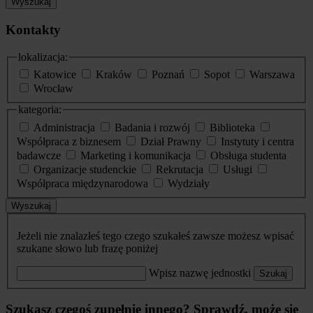
Wyszukaj
Kontakty
lokalizacja:
Katowice
Kraków
Poznań
Sopot
Warszawa
Wrocław
kategoria:
Administracja
Badania i rozwój
Biblioteka
Współpraca z biznesem
Dział Prawny
Instytuty i centra
badawcze
Marketing i komunikacja
Obsługa studenta
Organizacje studenckie
Rekrutacja
Usługi
Współpraca międzynarodowa
Wydziały
Wyszukaj
Jeżeli nie znalazłeś tego czego szukałeś zawsze możesz wpisać
szukane słowo lub frazę poniżej
Wpisz nazwę jednostki
Szukaj
Szukasz czegoś zupełnie innego? Sprawdź, może się