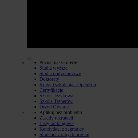
Poznaj naszą ofertę
Studia wyższe
Studia podyplomowe
Doktoraty
Kursy i szkolenia - OpenEdu
Certyfikacje
Szkoła Językowa
Szkoła Trenerów
Drzwi Otwarte
Aplikuj bez problemu
Zasady rekrutacji
Listy rankingowe
Kandydaci z zagranicy
Studenci z innych uczelni