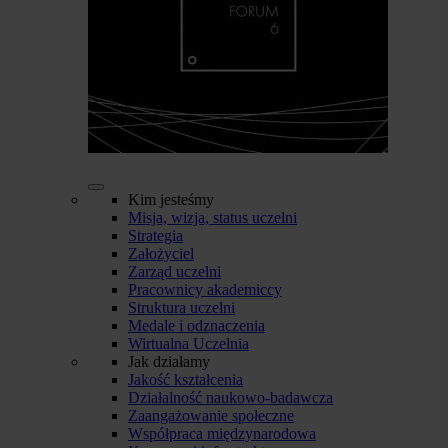
Kim jesteśmy
Misja, wizja, status uczelni
Strategia
Założyciel
Zarząd uczelni
Pracownicy akademiccy
Struktura uczelni
Medale i odznaczenia
Wirtualna Uczelnia
Jak działamy
Jakość kształcenia
Działalność naukowo-badawcza
Zaangażowanie społeczne
Współpraca międzynarodowa