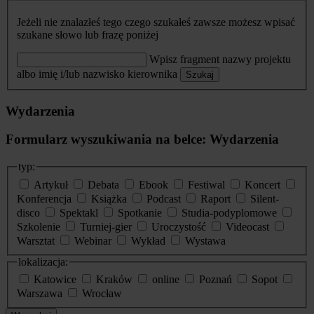
Jeżeli nie znalazłeś tego czego szukałeś zawsze możesz wpisać
szukane słowo lub frazę poniżej
Wpisz fragment nazwy projektu
albo imię i/lub nazwisko kierownika
Szukaj
Wydarzenia
Formularz wyszukiwania na belce: Wydarzenia
typ:
Artykuł
Debata
Ebook
Festiwal
Koncert
Konferencja
Książka
Podcast
Raport
Silent-
disco
Spektakl
Spotkanie
Studia-podyplomowe
Szkolenie
Turniej-gier
Uroczystość
Videocast
Warsztat
Webinar
Wykład
Wystawa
lokalizacja:
Katowice
Kraków
online
Poznań
Sopot
Warszawa
Wrocław