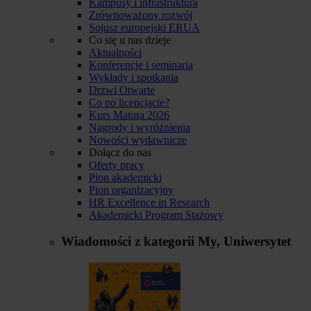
Kampusy i infrastruktura
Zrównoważony rozwój
Sojusz europejski ERUA
Co się u nas dzieje
Aktualności
Konferencje i seminaria
Wykłady i spotkania
Drzwi Otwarte
Co po licencjacie?
Kurs Matura 2026
Nagrody i wyróżnienia
Nowości wydawnicze
Dołącz do nas
Oferty pracy
Pion akademicki
Pion organizacyjny
HR Excellence in Research
Akademicki Program Stażowy
Wiadomości z kategorii
My, Uniwersytet