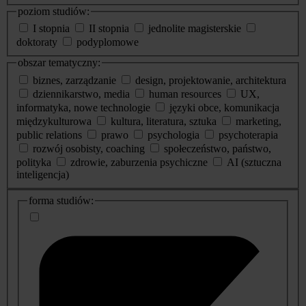
poziom studiów:
I stopnia
II stopnia
jednolite magisterskie
doktoraty
podyplomowe
obszar tematyczny:
biznes, zarządzanie
design, projektowanie, architektura
dziennikarstwo, media
human resources
UX,
informatyka, nowe technologie
języki obce, komunikacja
międzykulturowa
kultura, literatura, sztuka
marketing,
public relations
prawo
psychologia
psychoterapia
rozwój osobisty, coaching
społeczeństwo, państwo,
polityka
zdrowie, zaburzenia psychiczne
AI (sztuczna
inteligencja)
dodatkowe
forma studiów:
informacje
o
studiach