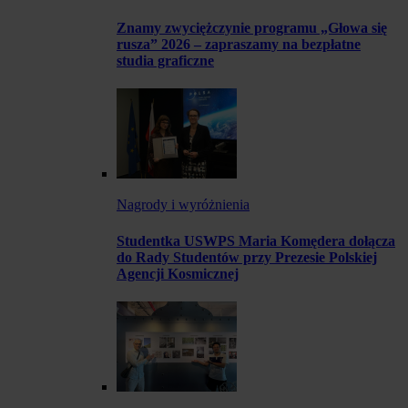
Znamy zwyciężczynie programu „Głowa się
rusza” 2026 – zapraszamy na bezpłatne
studia graficzne
Nagrody i wyróżnienia
Studentka USWPS Maria Komędera dołącza
do Rady Studentów przy Prezesie Polskiej
Agencji Kosmicznej