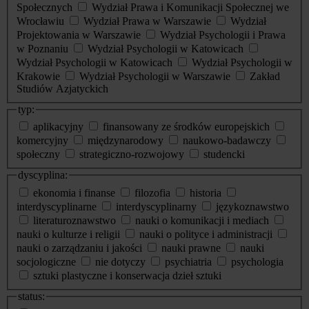
Społecznych
Wydział Prawa i Komunikacji Społecznej we
Wrocławiu
Wydział Prawa w Warszawie
Wydział
Projektowania w Warszawie
Wydział Psychologii i Prawa
w Poznaniu
Wydział Psychologii w Katowicach
Wydział Psychologii w Katowicach
Wydział Psychologii w
Krakowie
Wydział Psychologii w Warszawie
Zakład
Studiów Azjatyckich
typ:
aplikacyjny
finansowany ze środków europejskich
komercyjny
międzynarodowy
naukowo-badawczy
społeczny
strategiczno-rozwojowy
studencki
dyscyplina:
ekonomia i finanse
filozofia
historia
interdyscyplinarne
interdyscyplinarny
językoznawstwo
literaturoznawstwo
nauki o komunikacji i mediach
nauki o kulturze i religii
nauki o polityce i administracji
nauki o zarządzaniu i jakości
nauki prawne
nauki
socjologiczne
nie dotyczy
psychiatria
psychologia
sztuki plastyczne i konserwacja dzieł sztuki
status: