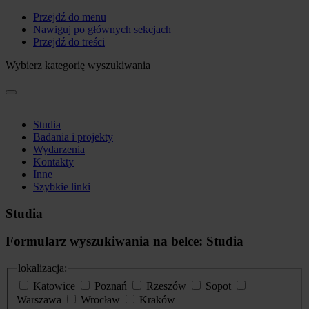
Przejdź do menu
Nawiguj po głównych sekcjach
Przejdź do treści
Wybierz kategorię wyszukiwania
Studia
Badania i projekty
Wydarzenia
Kontakty
Inne
Szybkie linki
Studia
Formularz wyszukiwania na belce: Studia
lokalizacja:
Katowice
Poznań
Rzeszów
Sopot
Warszawa
Wrocław
Kraków