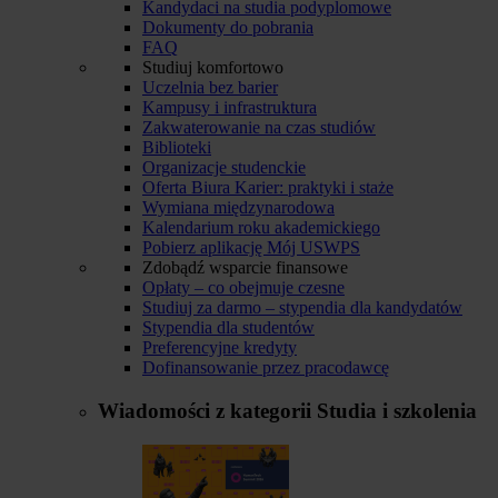
Kandydaci na studia podyplomowe
Dokumenty do pobrania
FAQ
Studiuj komfortowo
Uczelnia bez barier
Kampusy i infrastruktura
Zakwaterowanie na czas studiów
Biblioteki
Organizacje studenckie
Oferta Biura Karier: praktyki i staże
Wymiana międzynarodowa
Kalendarium roku akademickiego
Pobierz aplikację Mój USWPS
Zdobądź wsparcie finansowe
Opłaty – co obejmuje czesne
Studiuj za darmo – stypendia dla kandydatów
Stypendia dla studentów
Preferencyjne kredyty
Dofinansowanie przez pracodawcę
Wiadomości z kategorii
Studia i szkolenia