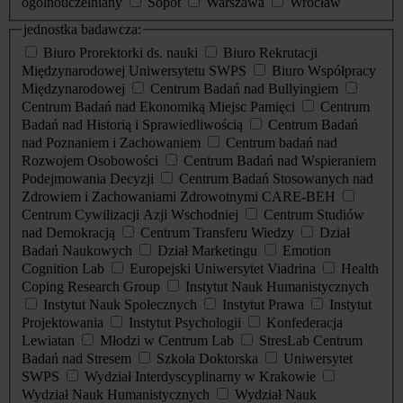
ogólnouczelniany
Sopot
Warszawa
Wrocław
jednostka badawcza:
Biuro Prorektorki ds. nauki
Biuro Rekrutacji
Międzynarodowej Uniwersytetu SWPS
Biuro Współpracy
Międzynarodowej
Centrum Badań nad Bullyingiem
Centrum Badań nad Ekonomiką Miejsc Pamięci
Centrum
Badań nad Historią i Sprawiedliwością
Centrum Badań
nad Poznaniem i Zachowaniem
Centrum badań nad
Rozwojem Osobowości
Centrum Badań nad Wspieraniem
Podejmowania Decyzji
Centrum Badań Stosowanych nad
Zdrowiem i Zachowaniami Zdrowotnymi CARE-BEH
Centrum Cywilizacji Azji Wschodniej
Centrum Studiów
nad Demokracją
Centrum Transferu Wiedzy
Dział
Badań Naukowych
Dział Marketingu
Emotion
Cognition Lab
Europejski Uniwersytet Viadrina
Health
Coping Research Group
Instytut Nauk Humanistycznych
Instytut Nauk Społecznych
Instytut Prawa
Instytut
Projektowania
Instytut Psychologii
Konfederacja
Lewiatan
Młodzi w Centrum Lab
StresLab Centrum
Badań nad Stresem
Szkoła Doktorska
Uniwersytet
SWPS
Wydział Interdyscyplinarny w Krakowie
Wydział Nauk Humanistycznych
Wydział Nauk