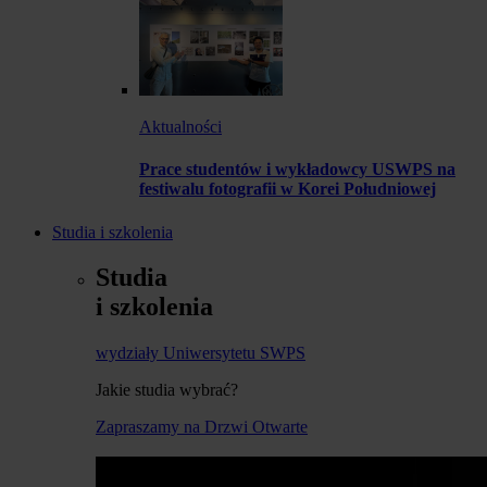
Aktualności
Prace studentów i wykładowcy USWPS na
festiwalu fotografii w Korei Południowej
Studia i szkolenia
Studia
i szkolenia
wydziały Uniwersytetu SWPS
Jakie studia wybrać?
Zapraszamy na Drzwi Otwarte