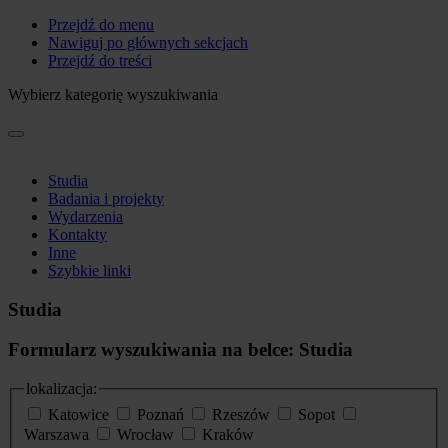
Przejdź do menu
Nawiguj po głównych sekcjach
Przejdź do treści
Wybierz kategorię wyszukiwania
Studia
Badania i projekty
Wydarzenia
Kontakty
Inne
Szybkie linki
Studia
Formularz wyszukiwania na belce: Studia
lokalizacja:
Katowice
Poznań
Rzeszów
Sopot
Warszawa
Wrocław
Kraków