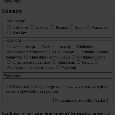
Wyszukaj
Kontakty
lokalizacja:
Katowice
Kraków
Poznań
Sopot
Warszawa
Wrocław
kategoria:
Administracja
Badania i rozwój
Biblioteka
Współpraca z biznesem
Dział Prawny
Instytuty i centra
badawcze
Marketing i komunikacja
Obsługa studenta
Organizacje studenckie
Rekrutacja
Usługi
Współpraca międzynarodowa
Wydziały
Wyszukaj
Jeżeli nie znalazłeś tego czego szukałeś zawsze możesz wpisać
szukane słowo lub frazę poniżej
Wpisz nazwę jednostki
Szukaj
Szukasz czegoś zupełnie innego? Sprawdź, może się