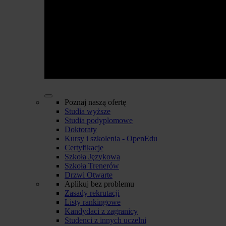
Poznaj naszą ofertę
Studia wyższe
Studia podyplomowe
Doktoraty
Kursy i szkolenia - OpenEdu
Certyfikacje
Szkoła Językowa
Szkoła Trenerów
Drzwi Otwarte
Aplikuj bez problemu
Zasady rekrutacji
Listy rankingowe
Kandydaci z zagranicy
Studenci z innych uczelni