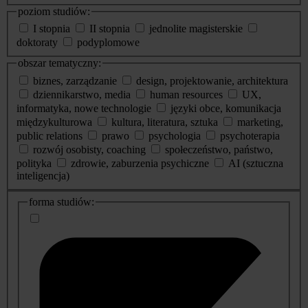
poziom studiów:
I stopnia
II stopnia
jednolite magisterskie
doktoraty
podyplomowe
obszar tematyczny:
biznes, zarządzanie
design, projektowanie, architektura
dziennikarstwo, media
human resources
UX,
informatyka, nowe technologie
języki obce, komunikacja
międzykulturowa
kultura, literatura, sztuka
marketing,
public relations
prawo
psychologia
psychoterapia
rozwój osobisty, coaching
społeczeństwo, państwo,
polityka
zdrowie, zaburzenia psychiczne
AI (sztuczna
inteligencja)
dodatkowe
forma studiów:
informacje
o
studiach