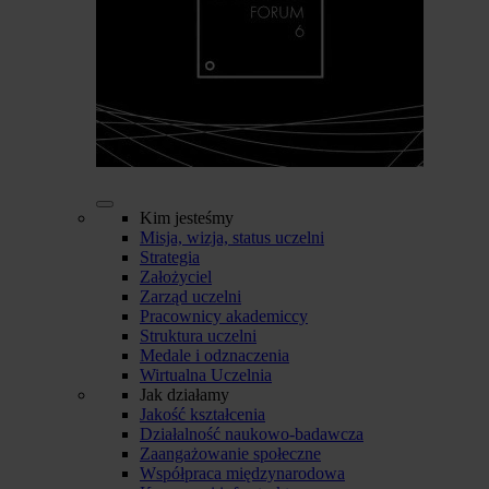
Kim jesteśmy
Misja, wizja, status uczelni
Strategia
Założyciel
Zarząd uczelni
Pracownicy akademiccy
Struktura uczelni
Medale i odznaczenia
Wirtualna Uczelnia
Jak działamy
Jakość kształcenia
Działalność naukowo-badawcza
Zaangażowanie społeczne
Współpraca międzynarodowa