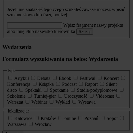
Jeżeli nie znalazłeś tego czego szukałeś zawsze możesz wpisać
szukane słowo lub frazę poniżej
Wpisz fragment nazwy projektu
albo imię i/lub nazwisko kierownika
Szukaj
Wydarzenia
Formularz wyszukiwania na belce: Wydarzenia
typ:
Artykuł
Debata
Ebook
Festiwal
Koncert
Konferencja
Książka
Podcast
Raport
Silent-
disco
Spektakl
Spotkanie
Studia-podyplomowe
Szkolenie
Turniej-gier
Uroczystość
Videocast
Warsztat
Webinar
Wykład
Wystawa
lokalizacja:
Katowice
Kraków
online
Poznań
Sopot
Warszawa
Wrocław