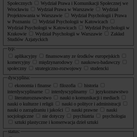
Społecznych
Wydział Prawa i Komunikacji Społecznej we
Wrocławiu
Wydział Prawa w Warszawie
Wydział
Projektowania w Warszawie
Wydział Psychologii i Prawa
w Poznaniu
Wydział Psychologii w Katowicach
Wydział Psychologii w Katowicach
Wydział Psychologii w
Krakowie
Wydział Psychologii w Warszawie
Zakład
Studiów Azjatyckich
typ:
aplikacyjny
finansowany ze środków europejskich
komercyjny
międzynarodowy
naukowo-badawczy
społeczny
strategiczno-rozwojowy
studencki
dyscyplina:
ekonomia i finanse
filozofia
historia
interdyscyplinarne
interdyscyplinarny
językoznawstwo
literaturoznawstwo
nauki o komunikacji i mediach
nauki o kulturze i religii
nauki o polityce i administracji
nauki o zarządzaniu i jakości
nauki prawne
nauki
socjologiczne
nie dotyczy
psychiatria
psychologia
sztuki plastyczne i konserwacja dzieł sztuki
status: