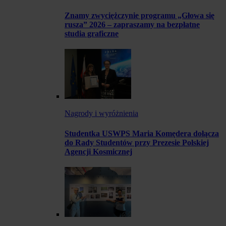
Znamy zwyciężczynie programu „Głowa się
rusza” 2026 – zapraszamy na bezpłatne
studia graficzne
Nagrody i wyróżnienia
Studentka USWPS Maria Komędera dołącza
do Rady Studentów przy Prezesie Polskiej
Agencji Kosmicznej