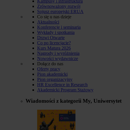
Kampusy i infrastruktura
Zrównoważony rozwój
Sojusz europejski ERUA
Co się u nas dzieje
Aktualności
Konferencje i seminaria
Wykłady i spotkania
Drzwi Otwarte
Co po licencjacie?
Kurs Matura 2026
Nagrody i wyróżnienia
Nowości wydawnicze
Dołącz do nas
Oferty pracy
Pion akademicki
Pion organizacyjny
HR Excellence in Research
Akademicki Program Stażowy
Wiadomości z kategorii
My, Uniwersytet