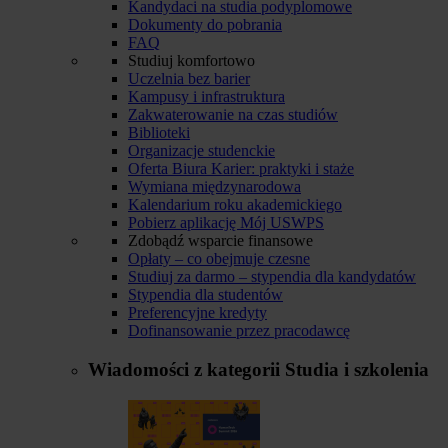
Kandydaci na studia podyplomowe
Dokumenty do pobrania
FAQ
Studiuj komfortowo
Uczelnia bez barier
Kampusy i infrastruktura
Zakwaterowanie na czas studiów
Biblioteki
Organizacje studenckie
Oferta Biura Karier: praktyki i staże
Wymiana międzynarodowa
Kalendarium roku akademickiego
Pobierz aplikację Mój USWPS
Zdobądź wsparcie finansowe
Opłaty – co obejmuje czesne
Studiuj za darmo – stypendia dla kandydatów
Stypendia dla studentów
Preferencyjne kredyty
Dofinansowanie przez pracodawcę
Wiadomości z kategorii
Studia i szkolenia