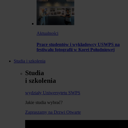
Aktualności
Prace studentów i wykładowcy USWPS na
festiwalu fotografii w Korei Południowej
Studia i szkolenia
Studia
i szkolenia
wydziały Uniwersytetu SWPS
Jakie studia wybrać?
Zapraszamy na Drzwi Otwarte