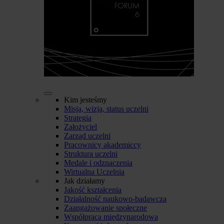
Kim jesteśmy
Misja, wizja, status uczelni
Strategia
Założyciel
Zarząd uczelni
Pracownicy akademiccy
Struktura uczelni
Medale i odznaczenia
Wirtualna Uczelnia
Jak działamy
Jakość kształcenia
Działalność naukowo-badawcza
Zaangażowanie społeczne
Współpraca międzynarodowa