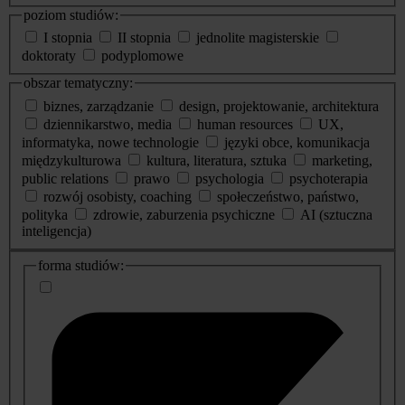
poziom studiów:
I stopnia
II stopnia
jednolite magisterskie
doktoraty
podyplomowe
obszar tematyczny:
biznes, zarządzanie
design, projektowanie, architektura
dziennikarstwo, media
human resources
UX,
informatyka, nowe technologie
języki obce, komunikacja
międzykulturowa
kultura, literatura, sztuka
marketing,
public relations
prawo
psychologia
psychoterapia
rozwój osobisty, coaching
społeczeństwo, państwo,
polityka
zdrowie, zaburzenia psychiczne
AI (sztuczna
inteligencja)
dodatkowe
forma studiów:
informacje
o
studiach