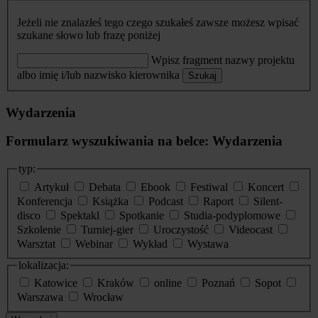
Jeżeli nie znalazłeś tego czego szukałeś zawsze możesz wpisać
szukane słowo lub frazę poniżej
Wpisz fragment nazwy projektu
albo imię i/lub nazwisko kierownika
Szukaj
Wydarzenia
Formularz wyszukiwania na belce: Wydarzenia
typ:
Artykuł
Debata
Ebook
Festiwal
Koncert
Konferencja
Książka
Podcast
Raport
Silent-
disco
Spektakl
Spotkanie
Studia-podyplomowe
Szkolenie
Turniej-gier
Uroczystość
Videocast
Warsztat
Webinar
Wykład
Wystawa
lokalizacja:
Katowice
Kraków
online
Poznań
Sopot
Warszawa
Wrocław