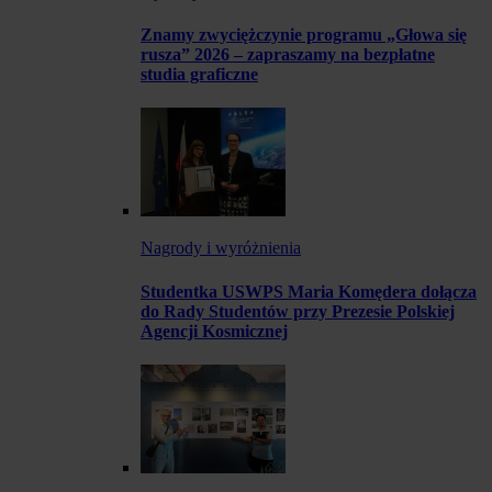
Znamy zwyciężczynie programu „Głowa się
rusza” 2026 – zapraszamy na bezpłatne
studia graficzne
Nagrody i wyróżnienia
Studentka USWPS Maria Komędera dołącza
do Rady Studentów przy Prezesie Polskiej
Agencji Kosmicznej