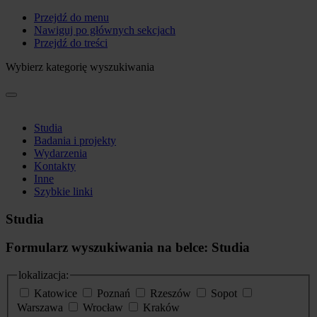
Przejdź do menu
Nawiguj po głównych sekcjach
Przejdź do treści
Wybierz kategorię wyszukiwania
Studia
Badania i projekty
Wydarzenia
Kontakty
Inne
Szybkie linki
Studia
Formularz wyszukiwania na belce: Studia
lokalizacja:
Katowice
Poznań
Rzeszów
Sopot
Warszawa
Wrocław
Kraków