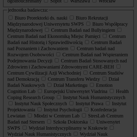
ogólnouczelniany
Sopot
Warszawa
Wrocław
jednostka badawcza:
Biuro Prorektorki ds. nauki
Biuro Rekrutacji
Międzynarodowej Uniwersytetu SWPS
Biuro Współpracy
Międzynarodowej
Centrum Badań nad Bullyingiem
Centrum Badań nad Ekonomiką Miejsc Pamięci
Centrum
Badań nad Historią i Sprawiedliwością
Centrum Badań
nad Poznaniem i Zachowaniem
Centrum badań nad
Rozwojem Osobowości
Centrum Badań nad Wspieraniem
Podejmowania Decyzji
Centrum Badań Stosowanych nad
Zdrowiem i Zachowaniami Zdrowotnymi CARE-BEH
Centrum Cywilizacji Azji Wschodniej
Centrum Studiów
nad Demokracją
Centrum Transferu Wiedzy
Dział
Badań Naukowych
Dział Marketingu
Emotion
Cognition Lab
Europejski Uniwersytet Viadrina
Health
Coping Research Group
Instytut Nauk Humanistycznych
Instytut Nauk Społecznych
Instytut Prawa
Instytut
Projektowania
Instytut Psychologii
Konfederacja
Lewiatan
Młodzi w Centrum Lab
StresLab Centrum
Badań nad Stresem
Szkoła Doktorska
Uniwersytet
SWPS
Wydział Interdyscyplinarny w Krakowie
Wydział Nauk Humanistycznych
Wydział Nauk