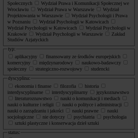
Społecznych
Wydział Prawa i Komunikacji Społecznej we
Wrocławiu
Wydział Prawa w Warszawie
Wydział
Projektowania w Warszawie
Wydział Psychologii i Prawa
w Poznaniu
Wydział Psychologii w Katowicach
Wydział Psychologii w Katowicach
Wydział Psychologii w
Krakowie
Wydział Psychologii w Warszawie
Zakład
Studiów Azjatyckich
typ:
aplikacyjny
finansowany ze środków europejskich
komercyjny
międzynarodowy
naukowo-badawczy
społeczny
strategiczno-rozwojowy
studencki
dyscyplina:
ekonomia i finanse
filozofia
historia
interdyscyplinarne
interdyscyplinarny
językoznawstwo
literaturoznawstwo
nauki o komunikacji i mediach
nauki o kulturze i religii
nauki o polityce i administracji
nauki o zarządzaniu i jakości
nauki prawne
nauki
socjologiczne
nie dotyczy
psychiatria
psychologia
sztuki plastyczne i konserwacja dzieł sztuki
status: