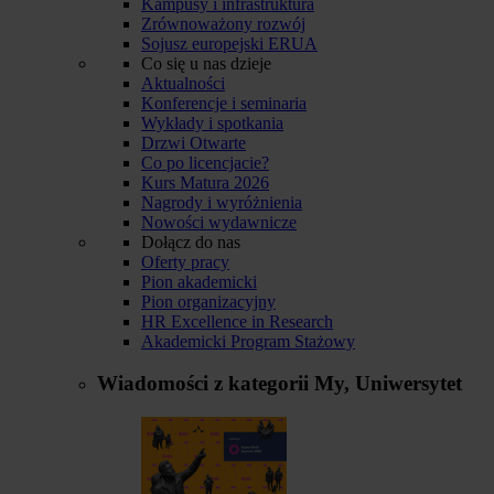
Kampusy i infrastruktura
Zrównoważony rozwój
Sojusz europejski ERUA
Co się u nas dzieje
Aktualności
Konferencje i seminaria
Wykłady i spotkania
Drzwi Otwarte
Co po licencjacie?
Kurs Matura 2026
Nagrody i wyróżnienia
Nowości wydawnicze
Dołącz do nas
Oferty pracy
Pion akademicki
Pion organizacyjny
HR Excellence in Research
Akademicki Program Stażowy
Wiadomości z kategorii
My, Uniwersytet