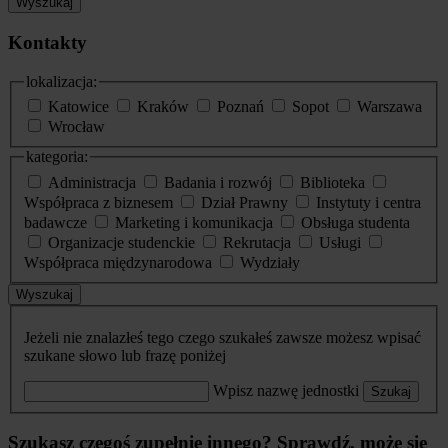
Wyszukaj
Kontakty
lokalizacja:
Katowice
Kraków
Poznań
Sopot
Warszawa
Wrocław
kategoria:
Administracja
Badania i rozwój
Biblioteka
Współpraca z biznesem
Dział Prawny
Instytuty i centra
badawcze
Marketing i komunikacja
Obsługa studenta
Organizacje studenckie
Rekrutacja
Usługi
Współpraca międzynarodowa
Wydziały
Wyszukaj
Jeżeli nie znalazłeś tego czego szukałeś zawsze możesz wpisać
szukane słowo lub frazę poniżej
Wpisz nazwę jednostki
Szukaj
Szukasz czegoś zupełnie innego? Sprawdź, może się