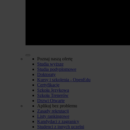
Poznaj naszą ofertę
Studia wyższe
Studia podyplomowe
Doktoraty
Kursy i szkolenia - OpenEdu
Certyfikacje
Szkoła Językowa
Szkoła Trenerów
Drzwi Otwarte
Aplikuj bez problemu
Zasady rekrutacji
Listy rankingowe
Kandydaci z zagranicy
Studenci z innych uczelni