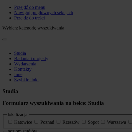
Przejdź do menu
Nawiguj po głównych sekcjach
Przejdź do treści
Wybierz kategorię wyszukiwania
Studia
Badania i projekty
Wydarzenia
Kontakty
Inne
Szybkie linki
Studia
Formularz wyszukiwania na belce: Studia
lokalizacja:
Katowice
Poznań
Rzeszów
Sopot
Warszawa
poziom studiów: