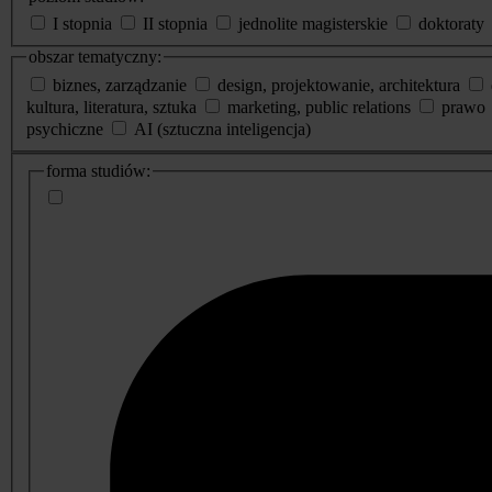
I stopnia
II stopnia
jednolite magisterskie
doktoraty
obszar tematyczny:
biznes, zarządzanie
design, projektowanie, architektura
kultura, literatura, sztuka
marketing, public relations
prawo
psychiczne
AI (sztuczna inteligencja)
dodatkowe
forma studiów:
informacje
o
studiach