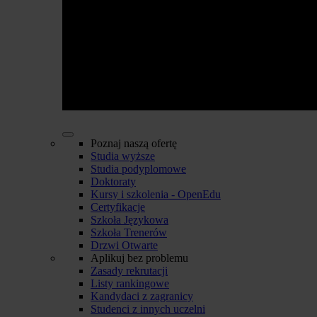
Poznaj naszą ofertę
Studia wyższe
Studia podyplomowe
Doktoraty
Kursy i szkolenia - OpenEdu
Certyfikacje
Szkoła Językowa
Szkoła Trenerów
Drzwi Otwarte
Aplikuj bez problemu
Zasady rekrutacji
Listy rankingowe
Kandydaci z zagranicy
Studenci z innych uczelni