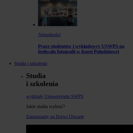
Aktualności
Prace studentów i wykładowcy USWPS na
festiwalu fotografii w Korei Południowej
Studia i szkolenia
Studia
i szkolenia
wydziały Uniwersytetu SWPS
Jakie studia wybrać?
Zapraszamy na Drzwi Otwarte