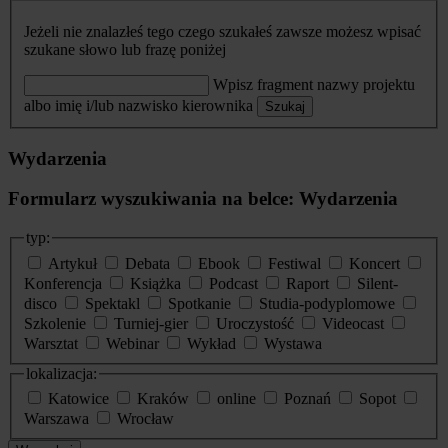
Jeżeli nie znalazłeś tego czego szukałeś zawsze możesz wpisać
szukane słowo lub frazę poniżej
Wpisz fragment nazwy projektu
albo imię i/lub nazwisko kierownika
Szukaj
Wydarzenia
Formularz wyszukiwania na belce: Wydarzenia
typ:
Artykuł
Debata
Ebook
Festiwal
Koncert
Konferencja
Książka
Podcast
Raport
Silent-
disco
Spektakl
Spotkanie
Studia-podyplomowe
Szkolenie
Turniej-gier
Uroczystość
Videocast
Warsztat
Webinar
Wykład
Wystawa
lokalizacja:
Katowice
Kraków
online
Poznań
Sopot
Warszawa
Wrocław