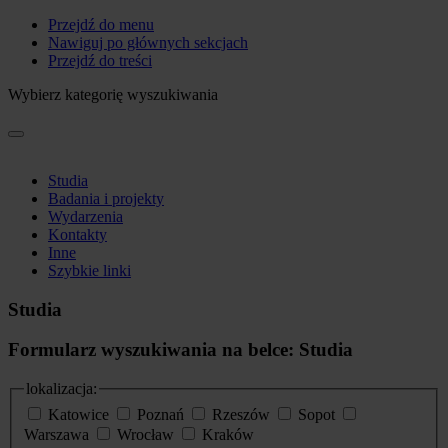
Przejdź do menu
Nawiguj po głównych sekcjach
Przejdź do treści
Wybierz kategorię wyszukiwania
Studia
Badania i projekty
Wydarzenia
Kontakty
Inne
Szybkie linki
Studia
Formularz wyszukiwania na belce: Studia
lokalizacja:
Katowice
Poznań
Rzeszów
Sopot
Warszawa
Wrocław
Kraków