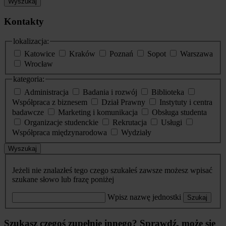
Wyszukaj
Kontakty
lokalizacja:
Katowice
Kraków
Poznań
Sopot
Warszawa
Wrocław
kategoria:
Administracja
Badania i rozwój
Biblioteka
Współpraca z biznesem
Dział Prawny
Instytuty i centra
badawcze
Marketing i komunikacja
Obsługa studenta
Organizacje studenckie
Rekrutacja
Usługi
Współpraca międzynarodowa
Wydziały
Wyszukaj
Jeżeli nie znalazłeś tego czego szukałeś zawsze możesz wpisać
szukane słowo lub frazę poniżej
Wpisz nazwę jednostki
Szukaj
Szukasz czegoś zupełnie innego? Sprawdź, może się