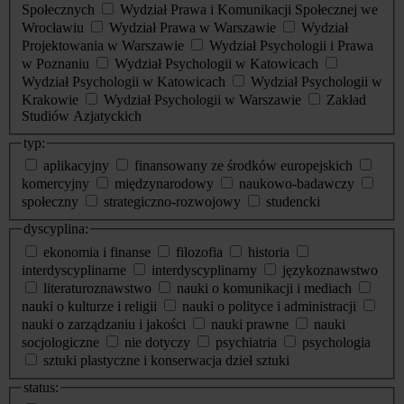
Społecznych
Wydział Prawa i Komunikacji Społecznej we
Wrocławiu
Wydział Prawa w Warszawie
Wydział
Projektowania w Warszawie
Wydział Psychologii i Prawa
w Poznaniu
Wydział Psychologii w Katowicach
Wydział Psychologii w Katowicach
Wydział Psychologii w
Krakowie
Wydział Psychologii w Warszawie
Zakład
Studiów Azjatyckich
typ:
aplikacyjny
finansowany ze środków europejskich
komercyjny
międzynarodowy
naukowo-badawczy
społeczny
strategiczno-rozwojowy
studencki
dyscyplina:
ekonomia i finanse
filozofia
historia
interdyscyplinarne
interdyscyplinarny
językoznawstwo
literaturoznawstwo
nauki o komunikacji i mediach
nauki o kulturze i religii
nauki o polityce i administracji
nauki o zarządzaniu i jakości
nauki prawne
nauki
socjologiczne
nie dotyczy
psychiatria
psychologia
sztuki plastyczne i konserwacja dzieł sztuki
status: