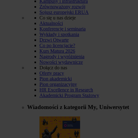
Kampusy i infrastruktura
Zrównoważony rozwój
Sojusz europejski ERUA
Co się u nas dzieje
Aktualności
Konferencje i seminaria
Wykłady i spotkania
Drzwi Otwarte
Co po licencjacie?
Kurs Matura 2026
Nagrody i wyróżnienia
Nowości wydawnicze
Dołącz do nas
Oferty pracy
Pion akademicki
Pion organizacyjny
HR Excellence in Research
Akademicki Program Stażowy
Wiadomości z kategorii
My, Uniwersytet