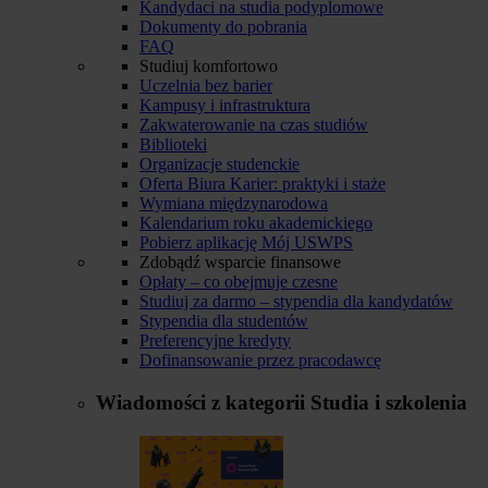
Kandydaci na studia podyplomowe
Dokumenty do pobrania
FAQ
Studiuj komfortowo
Uczelnia bez barier
Kampusy i infrastruktura
Zakwaterowanie na czas studiów
Biblioteki
Organizacje studenckie
Oferta Biura Karier: praktyki i staże
Wymiana międzynarodowa
Kalendarium roku akademickiego
Pobierz aplikację Mój USWPS
Zdobądź wsparcie finansowe
Opłaty – co obejmuje czesne
Studiuj za darmo – stypendia dla kandydatów
Stypendia dla studentów
Preferencyjne kredyty
Dofinansowanie przez pracodawcę
Wiadomości z kategorii
Studia i szkolenia