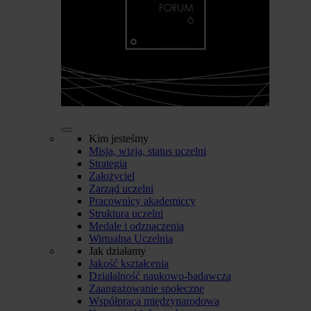
Kim jesteśmy
Misja, wizja, status uczelni
Strategia
Założyciel
Zarząd uczelni
Pracownicy akademiccy
Struktura uczelni
Medale i odznaczenia
Wirtualna Uczelnia
Jak działamy
Jakość kształcenia
Działalność naukowo-badawcza
Zaangażowanie społeczne
Współpraca międzynarodowa