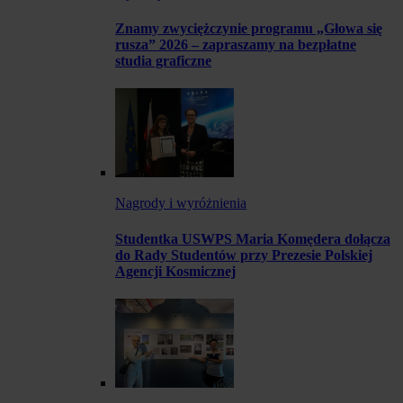
Znamy zwyciężczynie programu „Głowa się
rusza” 2026 – zapraszamy na bezpłatne
studia graficzne
Nagrody i wyróżnienia
Studentka USWPS Maria Komędera dołącza
do Rady Studentów przy Prezesie Polskiej
Agencji Kosmicznej