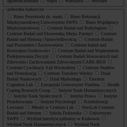
ogólnouczelniany
Sopot
Warszawa
Wrocław
jednostka badawcza:
Biuro Prorektorki ds. nauki
Biuro Rekrutacji
Międzynarodowej Uniwersytetu SWPS
Biuro Współpracy
Międzynarodowej
Centrum Badań nad Bullyingiem
Centrum Badań nad Ekonomiką Miejsc Pamięci
Centrum
Badań nad Historią i Sprawiedliwością
Centrum Badań
nad Poznaniem i Zachowaniem
Centrum badań nad
Rozwojem Osobowości
Centrum Badań nad Wspieraniem
Podejmowania Decyzji
Centrum Badań Stosowanych nad
Zdrowiem i Zachowaniami Zdrowotnymi CARE-BEH
Centrum Cywilizacji Azji Wschodniej
Centrum Studiów
nad Demokracją
Centrum Transferu Wiedzy
Dział
Badań Naukowych
Dział Marketingu
Emotion
Cognition Lab
Europejski Uniwersytet Viadrina
Health
Coping Research Group
Instytut Nauk Humanistycznych
Instytut Nauk Społecznych
Instytut Prawa
Instytut
Projektowania
Instytut Psychologii
Konfederacja
Lewiatan
Młodzi w Centrum Lab
StresLab Centrum
Badań nad Stresem
Szkoła Doktorska
Uniwersytet
SWPS
Wydział Interdyscyplinarny w Krakowie
Wydział Nauk Humanistycznych
Wydział Nauk