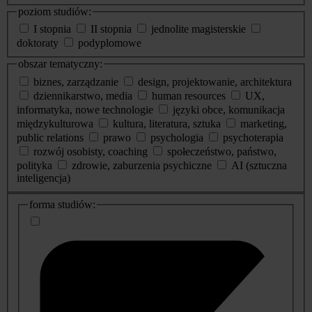
poziom studiów:
I stopnia
II stopnia
jednolite magisterskie
doktoraty
podyplomowe
obszar tematyczny:
biznes, zarządzanie
design, projektowanie, architektura
dziennikarstwo, media
human resources
UX,
informatyka, nowe technologie
języki obce, komunikacja
międzykulturowa
kultura, literatura, sztuka
marketing,
public relations
prawo
psychologia
psychoterapia
rozwój osobisty, coaching
społeczeństwo, państwo,
polityka
zdrowie, zaburzenia psychiczne
AI (sztuczna
inteligencja)
dodatkowe
forma studiów:
informacje
o
studiach