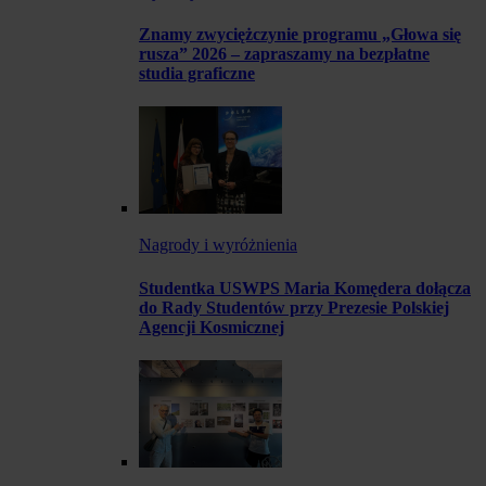
Znamy zwyciężczynie programu „Głowa się
rusza” 2026 – zapraszamy na bezpłatne
studia graficzne
Nagrody i wyróżnienia
Studentka USWPS Maria Komędera dołącza
do Rady Studentów przy Prezesie Polskiej
Agencji Kosmicznej