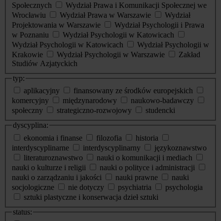
Społecznych
Wydział Prawa i Komunikacji Społecznej we
Wrocławiu
Wydział Prawa w Warszawie
Wydział
Projektowania w Warszawie
Wydział Psychologii i Prawa
w Poznaniu
Wydział Psychologii w Katowicach
Wydział Psychologii w Katowicach
Wydział Psychologii w
Krakowie
Wydział Psychologii w Warszawie
Zakład
Studiów Azjatyckich
typ:
aplikacyjny
finansowany ze środków europejskich
komercyjny
międzynarodowy
naukowo-badawczy
społeczny
strategiczno-rozwojowy
studencki
dyscyplina:
ekonomia i finanse
filozofia
historia
interdyscyplinarne
interdyscyplinarny
językoznawstwo
literaturoznawstwo
nauki o komunikacji i mediach
nauki o kulturze i religii
nauki o polityce i administracji
nauki o zarządzaniu i jakości
nauki prawne
nauki
socjologiczne
nie dotyczy
psychiatria
psychologia
sztuki plastyczne i konserwacja dzieł sztuki
status: