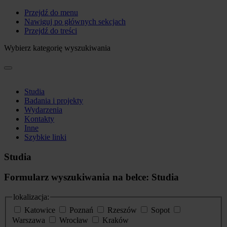
Przejdź do menu
Nawiguj po głównych sekcjach
Przejdź do treści
Wybierz kategorię wyszukiwania
Studia
Badania i projekty
Wydarzenia
Kontakty
Inne
Szybkie linki
Studia
Formularz wyszukiwania na belce: Studia
lokalizacja:
Katowice
Poznań
Rzeszów
Sopot
Warszawa
Wrocław
Kraków