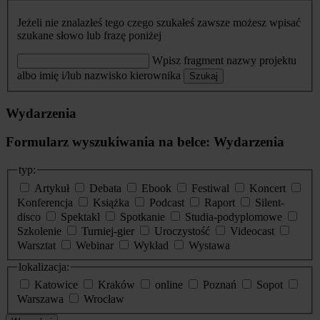
Jeżeli nie znalazłeś tego czego szukałeś zawsze możesz wpisać
szukane słowo lub frazę poniżej
Wpisz fragment nazwy projektu
albo imię i/lub nazwisko kierownika
Szukaj
Wydarzenia
Formularz wyszukiwania na belce: Wydarzenia
typ:
Artykuł
Debata
Ebook
Festiwal
Koncert
Konferencja
Książka
Podcast
Raport
Silent-
disco
Spektakl
Spotkanie
Studia-podyplomowe
Szkolenie
Turniej-gier
Uroczystość
Videocast
Warsztat
Webinar
Wykład
Wystawa
lokalizacja:
Katowice
Kraków
online
Poznań
Sopot
Warszawa
Wrocław