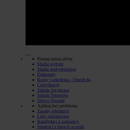
Poznaj naszą ofertę
Studia wyższe
Studia podyplomowe
Doktoraty
Kursy i szkolenia - OpenEdu
Certyfikacje
Szkoła Językowa
Szkoła Trenerów
Drzwi Otwarte
Aplikuj bez problemu
Zasady rekrutacji
Listy rankingowe
Kandydaci z zagranicy
Studenci z innych uczelni