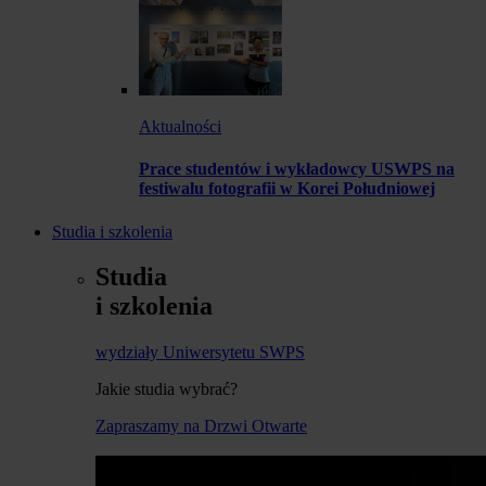
Aktualności
Prace studentów i wykładowcy USWPS na
festiwalu fotografii w Korei Południowej
Studia i szkolenia
Studia
i szkolenia
wydziały Uniwersytetu SWPS
Jakie studia wybrać?
Zapraszamy na Drzwi Otwarte