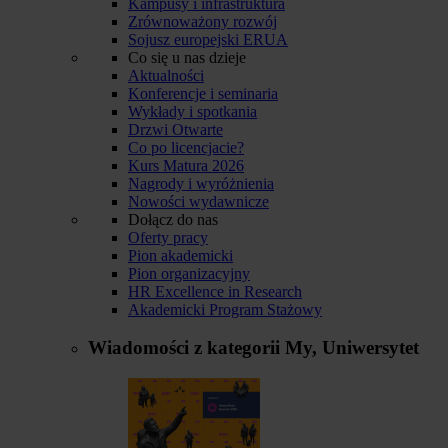
Kampusy i infrastruktura
Zrównoważony rozwój
Sojusz europejski ERUA
Co się u nas dzieje
Aktualności
Konferencje i seminaria
Wykłady i spotkania
Drzwi Otwarte
Co po licencjacie?
Kurs Matura 2026
Nagrody i wyróżnienia
Nowości wydawnicze
Dołącz do nas
Oferty pracy
Pion akademicki
Pion organizacyjny
HR Excellence in Research
Akademicki Program Stażowy
Wiadomości z kategorii
My, Uniwersytet