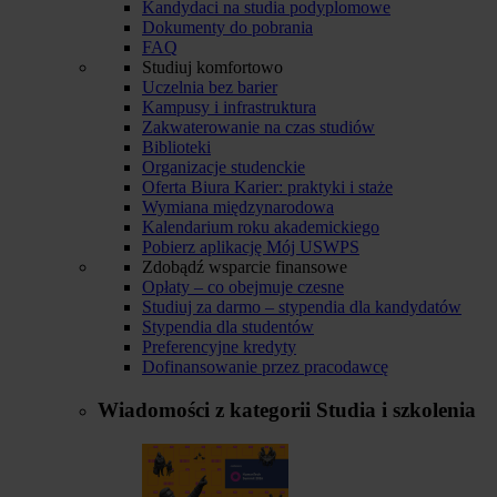
Kandydaci na studia podyplomowe
Dokumenty do pobrania
FAQ
Studiuj komfortowo
Uczelnia bez barier
Kampusy i infrastruktura
Zakwaterowanie na czas studiów
Biblioteki
Organizacje studenckie
Oferta Biura Karier: praktyki i staże
Wymiana międzynarodowa
Kalendarium roku akademickiego
Pobierz aplikację Mój USWPS
Zdobądź wsparcie finansowe
Opłaty – co obejmuje czesne
Studiuj za darmo – stypendia dla kandydatów
Stypendia dla studentów
Preferencyjne kredyty
Dofinansowanie przez pracodawcę
Wiadomości z kategorii
Studia i szkolenia