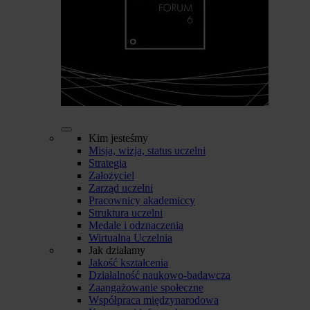
Kim jesteśmy
Misja, wizja, status uczelni
Strategia
Założyciel
Zarząd uczelni
Pracownicy akademiccy
Struktura uczelni
Medale i odznaczenia
Wirtualna Uczelnia
Jak działamy
Jakość kształcenia
Działalność naukowo-badawcza
Zaangażowanie społeczne
Współpraca międzynarodowa