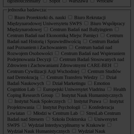
ogólnouczelniany
Sopot
Warszawa
Wrocław
jednostka badawcza:
Biuro Prorektorki ds. nauki
Biuro Rekrutacji
Międzynarodowej Uniwersytetu SWPS
Biuro Współpracy
Międzynarodowej
Centrum Badań nad Bullyingiem
Centrum Badań nad Ekonomiką Miejsc Pamięci
Centrum
Badań nad Historią i Sprawiedliwością
Centrum Badań
nad Poznaniem i Zachowaniem
Centrum badań nad
Rozwojem Osobowości
Centrum Badań nad Wspieraniem
Podejmowania Decyzji
Centrum Badań Stosowanych nad
Zdrowiem i Zachowaniami Zdrowotnymi CARE-BEH
Centrum Cywilizacji Azji Wschodniej
Centrum Studiów
nad Demokracją
Centrum Transferu Wiedzy
Dział
Badań Naukowych
Dział Marketingu
Emotion
Cognition Lab
Europejski Uniwersytet Viadrina
Health
Coping Research Group
Instytut Nauk Humanistycznych
Instytut Nauk Społecznych
Instytut Prawa
Instytut
Projektowania
Instytut Psychologii
Konfederacja
Lewiatan
Młodzi w Centrum Lab
StresLab Centrum
Badań nad Stresem
Szkoła Doktorska
Uniwersytet
SWPS
Wydział Interdyscyplinarny w Krakowie
Wydział Nauk Humanistycznych
Wydział Nauk