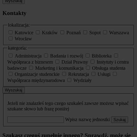
Wyszukaj
Kontakty
lokalizacja:
Katowice
Kraków
Poznań
Sopot
Warszawa
Wrocław
kategoria:
Administracja
Badania i rozwój
Biblioteka
Współpraca z biznesem
Dział Prawny
Instytuty i centra
badawcze
Marketing i komunikacja
Obsługa studenta
Organizacje studenckie
Rekrutacja
Usługi
Współpraca międzynarodowa
Wydziały
Wyszukaj
Jeżeli nie znalazłeś tego czego szukałeś zawsze możesz wpisać
szukane słowo lub frazę poniżej
Wpisz nazwę jednostki
Szukaj
Szukasz czegoś zupełnie innego? Sprawdź, może się