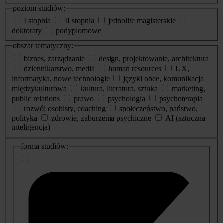
poziom studiów:
I stopnia
II stopnia
jednolite magisterskie
doktoraty
podyplomowe
obszar tematyczny:
biznes, zarządzanie
design, projektowanie, architektura
dziennikarstwo, media
human resources
UX,
informatyka, nowe technologie
języki obce, komunikacja
międzykulturowa
kultura, literatura, sztuka
marketing,
public relations
prawo
psychologia
psychoterapia
rozwój osobisty, coaching
społeczeństwo, państwo,
polityka
zdrowie, zaburzenia psychiczne
AI (sztuczna
inteligencja)
dodatkowe
forma studiów:
informacje
o
studiach