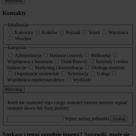
Wyszukaj
Kontakty
lokalizacja:
Katowice
Kraków
Poznań
Sopot
Warszawa
Wrocław
kategoria:
Administracja
Badania i rozwój
Biblioteka
Współpraca z biznesem
Dział Prawny
Instytuty i centra
badawcze
Marketing i komunikacja
Obsługa studenta
Organizacje studenckie
Rekrutacja
Usługi
Współpraca międzynarodowa
Wydziały
Wyszukaj
Jeżeli nie znalazłeś tego czego szukałeś zawsze możesz wpisać
szukane słowo lub frazę poniżej
Wpisz nazwę jednostki
Szukaj
Szukasz czegoś zupełnie innego? Sprawdź, może się