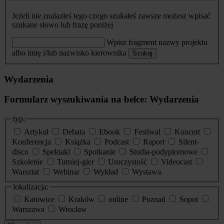
Jeżeli nie znalazłeś tego czego szukałeś zawsze możesz wpisać
szukane słowo lub frazę poniżej
Wpisz fragment nazwy projektu
albo imię i/lub nazwisko kierownika
Szukaj
Wydarzenia
Formularz wyszukiwania na belce: Wydarzenia
typ:
Artykuł
Debata
Ebook
Festiwal
Koncert
Konferencja
Książka
Podcast
Raport
Silent-
disco
Spektakl
Spotkanie
Studia-podyplomowe
Szkolenie
Turniej-gier
Uroczystość
Videocast
Warsztat
Webinar
Wykład
Wystawa
lokalizacja:
Katowice
Kraków
online
Poznań
Sopot
Warszawa
Wrocław