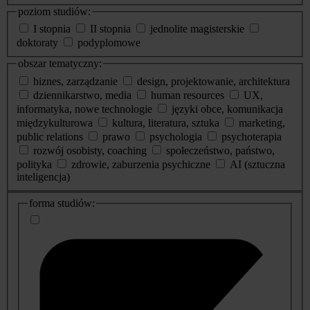
poziom studiów:
I stopnia
II stopnia
jednolite magisterskie
doktoraty
podyplomowe
obszar tematyczny:
biznes, zarządzanie
design, projektowanie, architektura
dziennikarstwo, media
human resources
UX,
informatyka, nowe technologie
języki obce, komunikacja
międzykulturowa
kultura, literatura, sztuka
marketing,
public relations
prawo
psychologia
psychoterapia
rozwój osobisty, coaching
społeczeństwo, państwo,
polityka
zdrowie, zaburzenia psychiczne
AI (sztuczna
inteligencja)
dodatkowe
forma studiów:
informacje
o
studiach