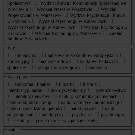
Społecznych
Wydział Prawa i Komunikacji Społecznej we
Wrocławiu
Wydział Prawa w Warszawie
Wydział
Projektowania w Warszawie
Wydział Psychologii i Prawa
w Poznaniu
Wydział Psychologii w Katowicach
Wydział Psychologii w Katowicach
Wydział Psychologii w
Krakowie
Wydział Psychologii w Warszawie
Zakład
Studiów Azjatyckich
typ:
aplikacyjny
finansowany ze środków europejskich
komercyjny
międzynarodowy
naukowo-badawczy
społeczny
strategiczno-rozwojowy
studencki
dyscyplina:
ekonomia i finanse
filozofia
historia
interdyscyplinarne
interdyscyplinarny
językoznawstwo
literaturoznawstwo
nauki o komunikacji i mediach
nauki o kulturze i religii
nauki o polityce i administracji
nauki o zarządzaniu i jakości
nauki prawne
nauki
socjologiczne
nie dotyczy
psychiatria
psychologia
sztuki plastyczne i konserwacja dzieł sztuki
status: