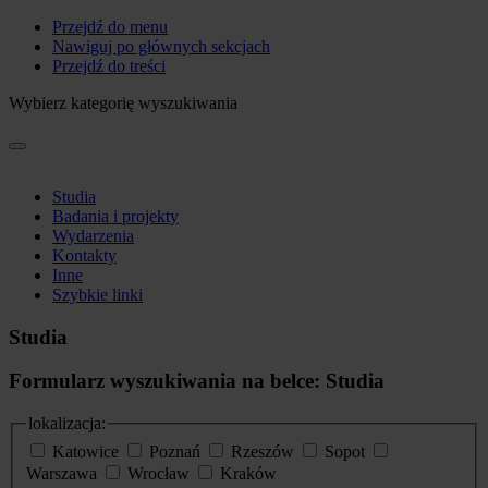
Przejdź do menu
Nawiguj po głównych sekcjach
Przejdź do treści
Wybierz kategorię wyszukiwania
Studia
Badania i projekty
Wydarzenia
Kontakty
Inne
Szybkie linki
Studia
Formularz wyszukiwania na belce: Studia
lokalizacja:
Katowice
Poznań
Rzeszów
Sopot
Warszawa
Wrocław
Kraków