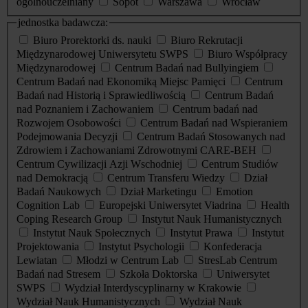
ogólnouczelniany
Sopot
Warszawa
Wrocław
jednostka badawcza:
Biuro Prorektorki ds. nauki
Biuro Rekrutacji
Międzynarodowej Uniwersytetu SWPS
Biuro Współpracy
Międzynarodowej
Centrum Badań nad Bullyingiem
Centrum Badań nad Ekonomiką Miejsc Pamięci
Centrum
Badań nad Historią i Sprawiedliwością
Centrum Badań
nad Poznaniem i Zachowaniem
Centrum badań nad
Rozwojem Osobowości
Centrum Badań nad Wspieraniem
Podejmowania Decyzji
Centrum Badań Stosowanych nad
Zdrowiem i Zachowaniami Zdrowotnymi CARE-BEH
Centrum Cywilizacji Azji Wschodniej
Centrum Studiów
nad Demokracją
Centrum Transferu Wiedzy
Dział
Badań Naukowych
Dział Marketingu
Emotion
Cognition Lab
Europejski Uniwersytet Viadrina
Health
Coping Research Group
Instytut Nauk Humanistycznych
Instytut Nauk Społecznych
Instytut Prawa
Instytut
Projektowania
Instytut Psychologii
Konfederacja
Lewiatan
Młodzi w Centrum Lab
StresLab Centrum
Badań nad Stresem
Szkoła Doktorska
Uniwersytet
SWPS
Wydział Interdyscyplinarny w Krakowie
Wydział Nauk Humanistycznych
Wydział Nauk