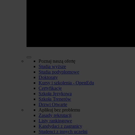
Poznaj naszą ofertę
Studia wyższe
Studia podyplomowe
Doktoraty
Kursy i szkolenia - OpenEdu
Certyfikacje
Szkoła Językowa
Szkoła Trenerów
Drzwi Otwarte
Aplikuj bez problemu
Zasady rekrutacji
Listy rankingowe
Kandydaci z zagranicy
Studenci z innych uczelni