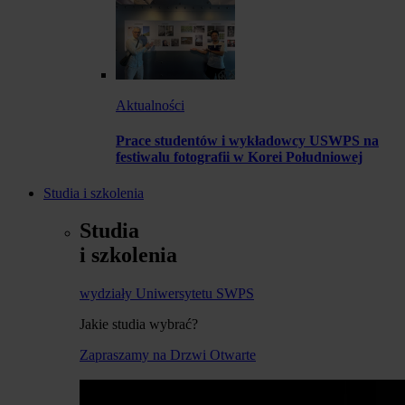
Aktualności
Prace studentów i wykładowcy USWPS na
festiwalu fotografii w Korei Południowej
Studia i szkolenia
Studia
i szkolenia
wydziały Uniwersytetu SWPS
Jakie studia wybrać?
Zapraszamy na Drzwi Otwarte