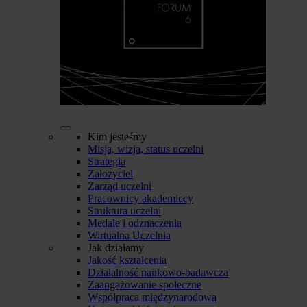
Kim jesteśmy
Misja, wizja, status uczelni
Strategia
Założyciel
Zarząd uczelni
Pracownicy akademiccy
Struktura uczelni
Medale i odznaczenia
Wirtualna Uczelnia
Jak działamy
Jakość kształcenia
Działalność naukowo-badawcza
Zaangażowanie społeczne
Współpraca międzynarodowa