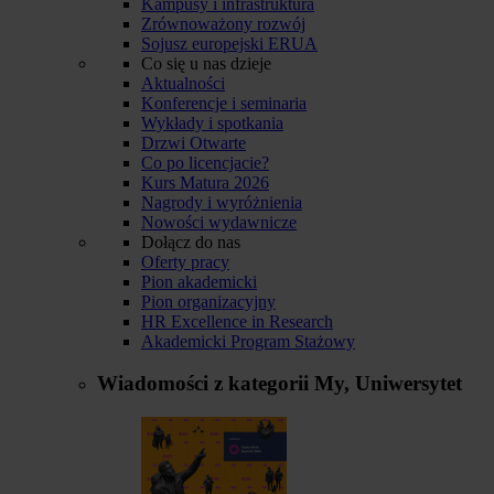
Kampusy i infrastruktura
Zrównoważony rozwój
Sojusz europejski ERUA
Co się u nas dzieje
Aktualności
Konferencje i seminaria
Wykłady i spotkania
Drzwi Otwarte
Co po licencjacie?
Kurs Matura 2026
Nagrody i wyróżnienia
Nowości wydawnicze
Dołącz do nas
Oferty pracy
Pion akademicki
Pion organizacyjny
HR Excellence in Research
Akademicki Program Stażowy
Wiadomości z kategorii
My, Uniwersytet