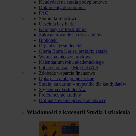
Kandydaci na studia podyplomowe
Dokumenty do pobrania
FAQ
Studiuj komfortowo
Uczelnia bez barier
Kampusy i infrastruktura
Zakwaterowanie na czas studiów
Biblioteki
Organizacje studenckie
Oferta Biura Karier: praktyki i staże
Wymiana międzynarodowa
Kalendarium roku akademickiego
Pobierz aplikację Mój USWPS
Zdobądź wsparcie finansowe
Opłaty – co obejmuje czesne
Studiuj za darmo – stypendia dla kandydatów
Stypendia dla studentów
Preferencyjne kredyty
Dofinansowanie przez pracodawcę
Wiadomości z kategorii
Studia i szkolenia