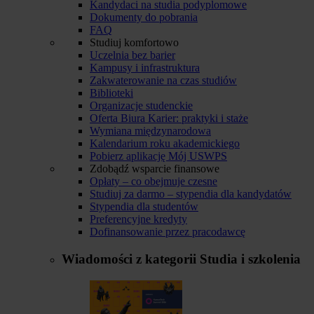
Kandydaci na studia podyplomowe
Dokumenty do pobrania
FAQ
Studiuj komfortowo
Uczelnia bez barier
Kampusy i infrastruktura
Zakwaterowanie na czas studiów
Biblioteki
Organizacje studenckie
Oferta Biura Karier: praktyki i staże
Wymiana międzynarodowa
Kalendarium roku akademickiego
Pobierz aplikację Mój USWPS
Zdobądź wsparcie finansowe
Opłaty – co obejmuje czesne
Studiuj za darmo – stypendia dla kandydatów
Stypendia dla studentów
Preferencyjne kredyty
Dofinansowanie przez pracodawcę
Wiadomości z kategorii
Studia i szkolenia