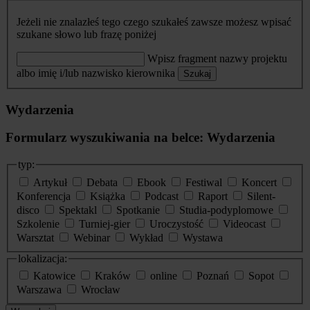
Jeżeli nie znalazłeś tego czego szukałeś zawsze możesz wpisać
szukane słowo lub frazę poniżej
Wpisz fragment nazwy projektu
albo imię i/lub nazwisko kierownika
Szukaj
Wydarzenia
Formularz wyszukiwania na belce: Wydarzenia
typ:
Artykuł
Debata
Ebook
Festiwal
Koncert
Konferencja
Książka
Podcast
Raport
Silent-
disco
Spektakl
Spotkanie
Studia-podyplomowe
Szkolenie
Turniej-gier
Uroczystość
Videocast
Warsztat
Webinar
Wykład
Wystawa
lokalizacja:
Katowice
Kraków
online
Poznań
Sopot
Warszawa
Wrocław