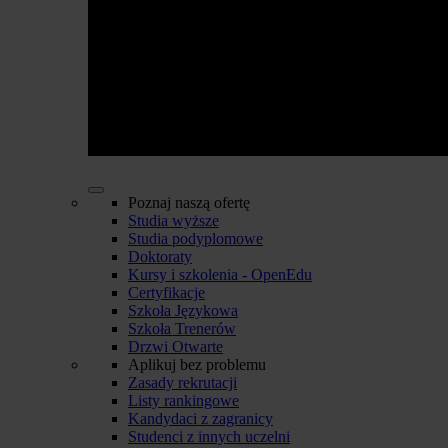
Poznaj naszą ofertę
Studia wyższe
Studia podyplomowe
Doktoraty
Kursy i szkolenia - OpenEdu
Certyfikacje
Szkoła Językowa
Szkoła Trenerów
Drzwi Otwarte
Aplikuj bez problemu
Zasady rekrutacji
Listy rankingowe
Kandydaci z zagranicy
Studenci z innych uczelni