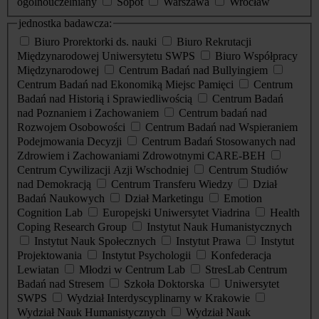
ogólnouczelniany
Sopot
Warszawa
Wrocław
jednostka badawcza:
Biuro Prorektorki ds. nauki
Biuro Rekrutacji
Międzynarodowej Uniwersytetu SWPS
Biuro Współpracy
Międzynarodowej
Centrum Badań nad Bullyingiem
Centrum Badań nad Ekonomiką Miejsc Pamięci
Centrum
Badań nad Historią i Sprawiedliwością
Centrum Badań
nad Poznaniem i Zachowaniem
Centrum badań nad
Rozwojem Osobowości
Centrum Badań nad Wspieraniem
Podejmowania Decyzji
Centrum Badań Stosowanych nad
Zdrowiem i Zachowaniami Zdrowotnymi CARE-BEH
Centrum Cywilizacji Azji Wschodniej
Centrum Studiów
nad Demokracją
Centrum Transferu Wiedzy
Dział
Badań Naukowych
Dział Marketingu
Emotion
Cognition Lab
Europejski Uniwersytet Viadrina
Health
Coping Research Group
Instytut Nauk Humanistycznych
Instytut Nauk Społecznych
Instytut Prawa
Instytut
Projektowania
Instytut Psychologii
Konfederacja
Lewiatan
Młodzi w Centrum Lab
StresLab Centrum
Badań nad Stresem
Szkoła Doktorska
Uniwersytet
SWPS
Wydział Interdyscyplinarny w Krakowie
Wydział Nauk Humanistycznych
Wydział Nauk