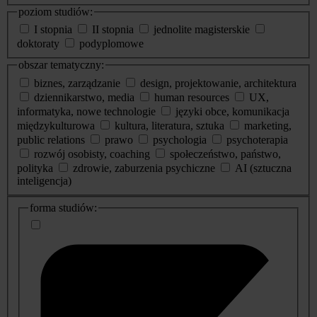
poziom studiów:
I stopnia
II stopnia
jednolite magisterskie
doktoraty
podyplomowe
obszar tematyczny:
biznes, zarządzanie
design, projektowanie, architektura
dziennikarstwo, media
human resources
UX,
informatyka, nowe technologie
języki obce, komunikacja
międzykulturowa
kultura, literatura, sztuka
marketing,
public relations
prawo
psychologia
psychoterapia
rozwój osobisty, coaching
społeczeństwo, państwo,
polityka
zdrowie, zaburzenia psychiczne
AI (sztuczna
inteligencja)
dodatkowe
forma studiów:
informacje
o
studiach