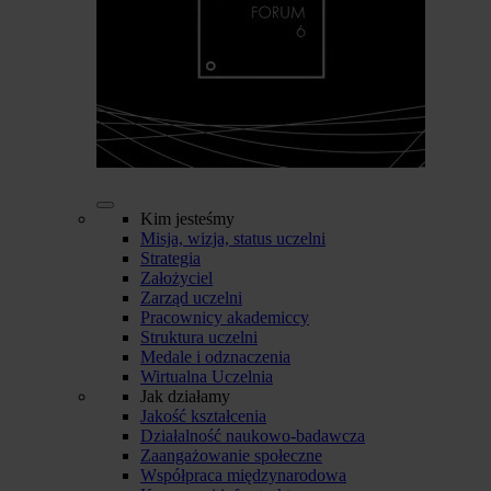
Kim jesteśmy
Misja, wizja, status uczelni
Strategia
Założyciel
Zarząd uczelni
Pracownicy akademiccy
Struktura uczelni
Medale i odznaczenia
Wirtualna Uczelnia
Jak działamy
Jakość kształcenia
Działalność naukowo-badawcza
Zaangażowanie społeczne
Współpraca międzynarodowa