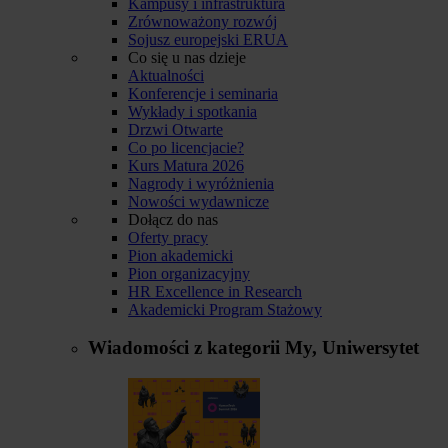
Kampusy i infrastruktura
Zrównoważony rozwój
Sojusz europejski ERUA
Co się u nas dzieje
Aktualności
Konferencje i seminaria
Wykłady i spotkania
Drzwi Otwarte
Co po licencjacie?
Kurs Matura 2026
Nagrody i wyróżnienia
Nowości wydawnicze
Dołącz do nas
Oferty pracy
Pion akademicki
Pion organizacyjny
HR Excellence in Research
Akademicki Program Stażowy
Wiadomości z kategorii
My, Uniwersytet