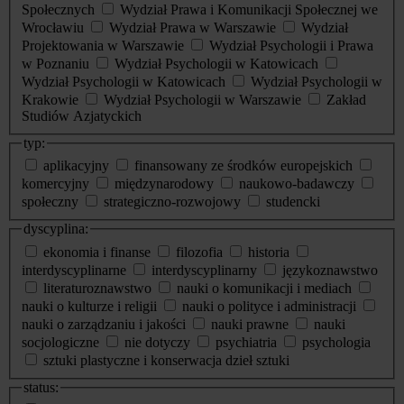
Społecznych
Wydział Prawa i Komunikacji Społecznej we
Wrocławiu
Wydział Prawa w Warszawie
Wydział
Projektowania w Warszawie
Wydział Psychologii i Prawa
w Poznaniu
Wydział Psychologii w Katowicach
Wydział Psychologii w Katowicach
Wydział Psychologii w
Krakowie
Wydział Psychologii w Warszawie
Zakład
Studiów Azjatyckich
typ:
aplikacyjny
finansowany ze środków europejskich
komercyjny
międzynarodowy
naukowo-badawczy
społeczny
strategiczno-rozwojowy
studencki
dyscyplina:
ekonomia i finanse
filozofia
historia
interdyscyplinarne
interdyscyplinarny
językoznawstwo
literaturoznawstwo
nauki o komunikacji i mediach
nauki o kulturze i religii
nauki o polityce i administracji
nauki o zarządzaniu i jakości
nauki prawne
nauki
socjologiczne
nie dotyczy
psychiatria
psychologia
sztuki plastyczne i konserwacja dzieł sztuki
status: