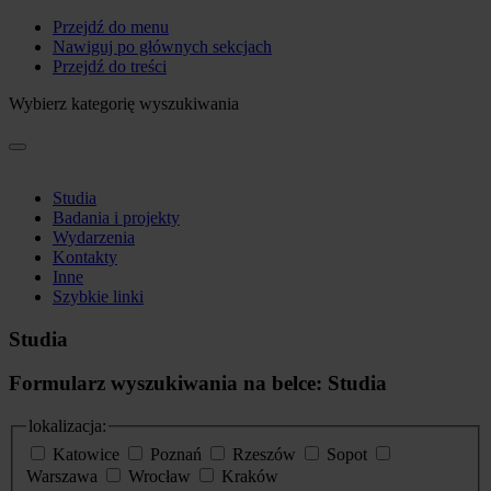
Przejdź do menu
Nawiguj po głównych sekcjach
Przejdź do treści
Wybierz kategorię wyszukiwania
Studia
Badania i projekty
Wydarzenia
Kontakty
Inne
Szybkie linki
Studia
Formularz wyszukiwania na belce: Studia
lokalizacja:
Katowice
Poznań
Rzeszów
Sopot
Warszawa
Wrocław
Kraków