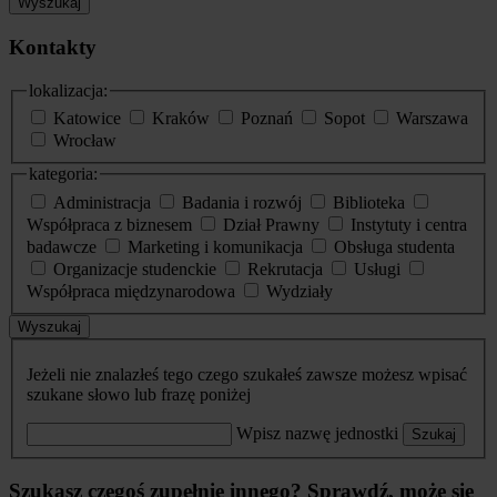
Wyszukaj
Kontakty
lokalizacja:
Katowice
Kraków
Poznań
Sopot
Warszawa
Wrocław
kategoria:
Administracja
Badania i rozwój
Biblioteka
Współpraca z biznesem
Dział Prawny
Instytuty i centra
badawcze
Marketing i komunikacja
Obsługa studenta
Organizacje studenckie
Rekrutacja
Usługi
Współpraca międzynarodowa
Wydziały
Wyszukaj
Jeżeli nie znalazłeś tego czego szukałeś zawsze możesz wpisać
szukane słowo lub frazę poniżej
Wpisz nazwę jednostki
Szukaj
Szukasz czegoś zupełnie innego? Sprawdź, może się