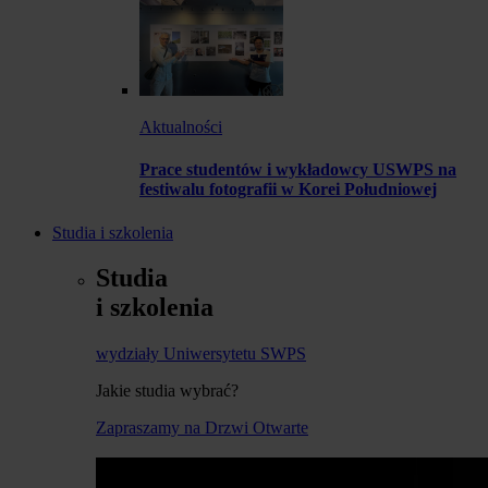
Aktualności
Prace studentów i wykładowcy USWPS na
festiwalu fotografii w Korei Południowej
Studia i szkolenia
Studia
i szkolenia
wydziały Uniwersytetu SWPS
Jakie studia wybrać?
Zapraszamy na Drzwi Otwarte