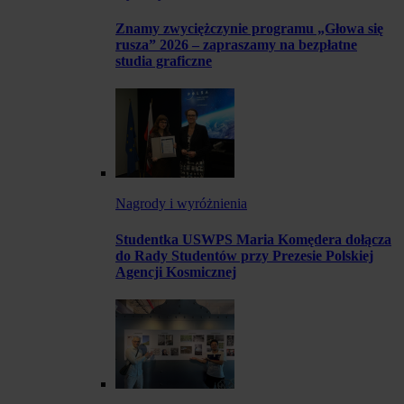
Znamy zwyciężczynie programu „Głowa się
rusza” 2026 – zapraszamy na bezpłatne
studia graficzne
Nagrody i wyróżnienia
Studentka USWPS Maria Komędera dołącza
do Rady Studentów przy Prezesie Polskiej
Agencji Kosmicznej