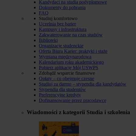
Kandydaci na studia podyplomowe
Dokumenty do pobrania
FAQ
Studiuj komfortowo
Uczelnia bez barier
Kampusy i infrastruktura
Zakwaterowanie na czas studiów
Biblioteki
Organizacje studenckie
Oferta Biura Karier: praktyki i staże
Wymiana międzynarodowa
Kalendarium roku akademickiego
Pobierz aplikację Mój USWPS
Zdobądź wsparcie finansowe
Opłaty – co obejmuje czesne
Studiuj za darmo – stypendia dla kandydatów
Stypendia dla studentów
Preferencyjne kredyty
Dofinansowanie przez pracodawcę
Wiadomości z kategorii
Studia i szkolenia