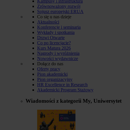
Kampusy i infrastruktura
Zrównoważony rozwój
Sojusz europejski ERUA
Co się u nas dzieje
Aktualności
Konferencje i seminaria
Wykłady i spotkania
Drzwi Otwarte
Co po licencjacie?
Kurs Matura 2026
Nagrody i wyróżnienia
Nowości wydawnicze
Dołącz do nas
Oferty pracy
Pion akademicki
Pion organizacyjny
HR Excellence in Research
Akademicki Program Stażowy
Wiadomości z kategorii
My, Uniwersytet