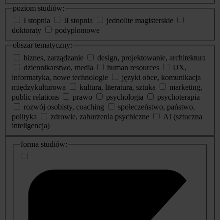
poziom studiów:
I stopnia
II stopnia
jednolite magisterskie
doktoraty
podyplomowe
obszar tematyczny:
biznes, zarządzanie
design, projektowanie, architektura
dziennikarstwo, media
human resources
UX,
informatyka, nowe technologie
języki obce, komunikacja
międzykulturowa
kultura, literatura, sztuka
marketing,
public relations
prawo
psychologia
psychoterapia
rozwój osobisty, coaching
społeczeństwo, państwo,
polityka
zdrowie, zaburzenia psychiczne
AI (sztuczna
inteligencja)
dodatkowe
forma studiów:
informacje
o
studiach