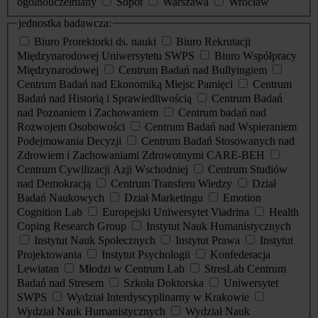
ogólnouczelniany
Sopot
Warszawa
Wrocław
jednostka badawcza:
Biuro Prorektorki ds. nauki
Biuro Rekrutacji
Międzynarodowej Uniwersytetu SWPS
Biuro Współpracy
Międzynarodowej
Centrum Badań nad Bullyingiem
Centrum Badań nad Ekonomiką Miejsc Pamięci
Centrum
Badań nad Historią i Sprawiedliwością
Centrum Badań
nad Poznaniem i Zachowaniem
Centrum badań nad
Rozwojem Osobowości
Centrum Badań nad Wspieraniem
Podejmowania Decyzji
Centrum Badań Stosowanych nad
Zdrowiem i Zachowaniami Zdrowotnymi CARE-BEH
Centrum Cywilizacji Azji Wschodniej
Centrum Studiów
nad Demokracją
Centrum Transferu Wiedzy
Dział
Badań Naukowych
Dział Marketingu
Emotion
Cognition Lab
Europejski Uniwersytet Viadrina
Health
Coping Research Group
Instytut Nauk Humanistycznych
Instytut Nauk Społecznych
Instytut Prawa
Instytut
Projektowania
Instytut Psychologii
Konfederacja
Lewiatan
Młodzi w Centrum Lab
StresLab Centrum
Badań nad Stresem
Szkoła Doktorska
Uniwersytet
SWPS
Wydział Interdyscyplinarny w Krakowie
Wydział Nauk Humanistycznych
Wydział Nauk