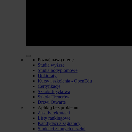
Poznaj naszą ofertę
Studia wyższe
Studia podyplomowe
Doktoraty
Kursy i szkolenia - OpenEdu
Certyfikacje
Szkoła Językowa
Szkoła Trenerów
Drzwi Otwarte
Aplikuj bez problemu
Zasady rekrutacji
Listy rankingowe
Kandydaci z zagranicy
Studenci z innych uczelni