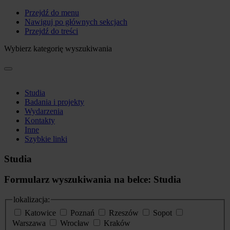
Przejdź do menu
Nawiguj po głównych sekcjach
Przejdź do treści
Wybierz kategorię wyszukiwania
Studia
Badania i projekty
Wydarzenia
Kontakty
Inne
Szybkie linki
Studia
Formularz wyszukiwania na belce: Studia
lokalizacja:
Katowice
Poznań
Rzeszów
Sopot
Warszawa
Wrocław
Kraków