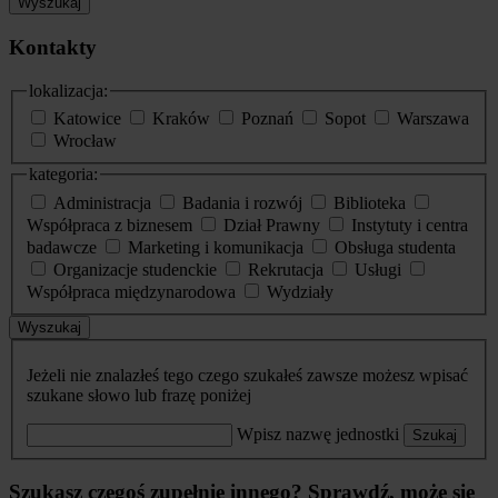
Wyszukaj
Kontakty
lokalizacja:
Katowice
Kraków
Poznań
Sopot
Warszawa
Wrocław
kategoria:
Administracja
Badania i rozwój
Biblioteka
Współpraca z biznesem
Dział Prawny
Instytuty i centra
badawcze
Marketing i komunikacja
Obsługa studenta
Organizacje studenckie
Rekrutacja
Usługi
Współpraca międzynarodowa
Wydziały
Wyszukaj
Jeżeli nie znalazłeś tego czego szukałeś zawsze możesz wpisać
szukane słowo lub frazę poniżej
Wpisz nazwę jednostki
Szukaj
Szukasz czegoś zupełnie innego? Sprawdź, może się