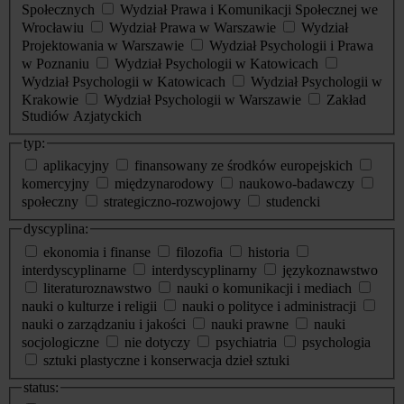
Społecznych
Wydział Prawa i Komunikacji Społecznej we
Wrocławiu
Wydział Prawa w Warszawie
Wydział
Projektowania w Warszawie
Wydział Psychologii i Prawa
w Poznaniu
Wydział Psychologii w Katowicach
Wydział Psychologii w Katowicach
Wydział Psychologii w
Krakowie
Wydział Psychologii w Warszawie
Zakład
Studiów Azjatyckich
typ:
aplikacyjny
finansowany ze środków europejskich
komercyjny
międzynarodowy
naukowo-badawczy
społeczny
strategiczno-rozwojowy
studencki
dyscyplina:
ekonomia i finanse
filozofia
historia
interdyscyplinarne
interdyscyplinarny
językoznawstwo
literaturoznawstwo
nauki o komunikacji i mediach
nauki o kulturze i religii
nauki o polityce i administracji
nauki o zarządzaniu i jakości
nauki prawne
nauki
socjologiczne
nie dotyczy
psychiatria
psychologia
sztuki plastyczne i konserwacja dzieł sztuki
status: