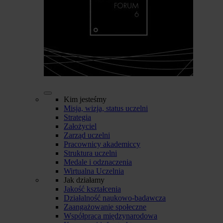
Kim jesteśmy
Misja, wizja, status uczelni
Strategia
Założyciel
Zarząd uczelni
Pracownicy akademiccy
Struktura uczelni
Medale i odznaczenia
Wirtualna Uczelnia
Jak działamy
Jakość kształcenia
Działalność naukowo-badawcza
Zaangażowanie społeczne
Współpraca międzynarodowa