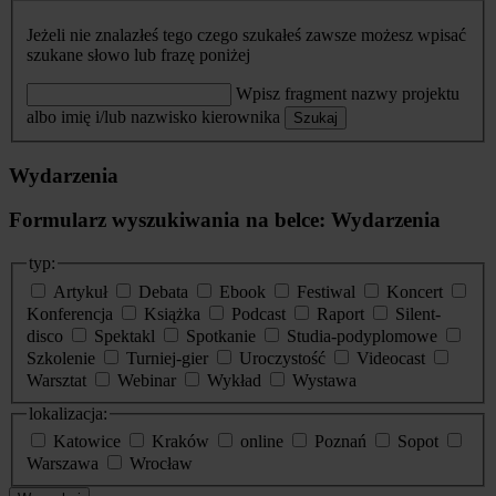
Jeżeli nie znalazłeś tego czego szukałeś zawsze możesz wpisać
szukane słowo lub frazę poniżej
Wpisz fragment nazwy projektu
albo imię i/lub nazwisko kierownika
Szukaj
Wydarzenia
Formularz wyszukiwania na belce: Wydarzenia
typ:
Artykuł
Debata
Ebook
Festiwal
Koncert
Konferencja
Książka
Podcast
Raport
Silent-
disco
Spektakl
Spotkanie
Studia-podyplomowe
Szkolenie
Turniej-gier
Uroczystość
Videocast
Warsztat
Webinar
Wykład
Wystawa
lokalizacja:
Katowice
Kraków
online
Poznań
Sopot
Warszawa
Wrocław