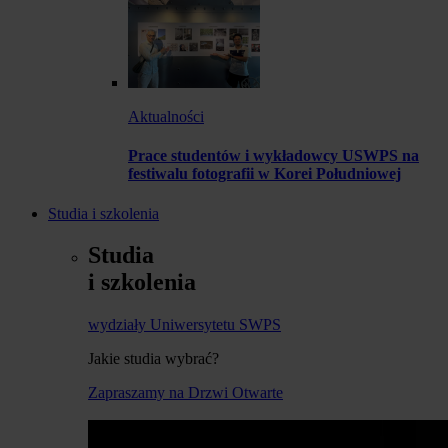
Aktualności
Prace studentów i wykładowcy USWPS na
festiwalu fotografii w Korei Południowej
Studia i szkolenia
Studia
i szkolenia
wydziały Uniwersytetu SWPS
Jakie studia wybrać?
Zapraszamy na Drzwi Otwarte