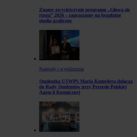
Znamy zwyciężczynie programu „Głowa się
rusza” 2026 – zapraszamy na bezpłatne
studia graficzne
Nagrody i wyróżnienia
Studentka USWPS Maria Komędera dołącza
do Rady Studentów przy Prezesie Polskiej
Agencji Kosmicznej