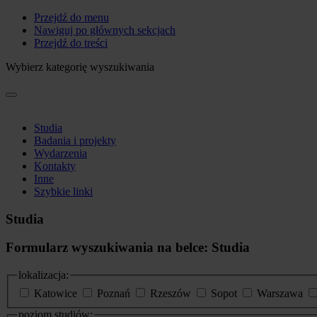
Przejdź do menu
Nawiguj po głównych sekcjach
Przejdź do treści
Wybierz kategorię wyszukiwania
Studia
Badania i projekty
Wydarzenia
Kontakty
Inne
Szybkie linki
Studia
Formularz wyszukiwania na belce: Studia
lokalizacja:
Katowice
Poznań
Rzeszów
Sopot
Warszawa
poziom studiów: