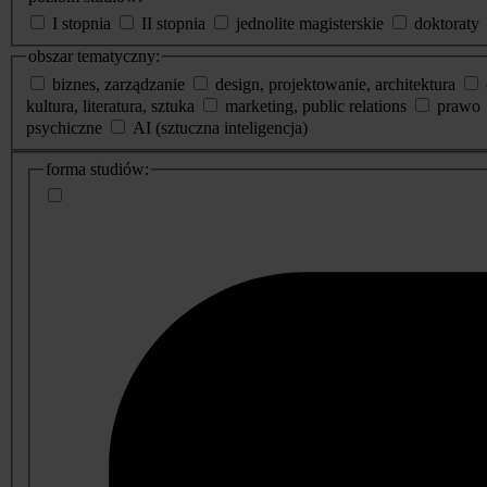
I stopnia
II stopnia
jednolite magisterskie
doktoraty
obszar tematyczny:
biznes, zarządzanie
design, projektowanie, architektura
kultura, literatura, sztuka
marketing, public relations
prawo
psychiczne
AI (sztuczna inteligencja)
dodatkowe
forma studiów:
informacje
o
studiach