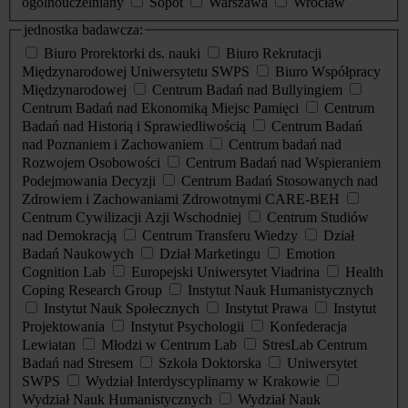
ogólnouczelniany
Sopot
Warszawa
Wrocław
jednostka badawcza:
Biuro Prorektorki ds. nauki
Biuro Rekrutacji
Międzynarodowej Uniwersytetu SWPS
Biuro Współpracy
Międzynarodowej
Centrum Badań nad Bullyingiem
Centrum Badań nad Ekonomiką Miejsc Pamięci
Centrum
Badań nad Historią i Sprawiedliwością
Centrum Badań
nad Poznaniem i Zachowaniem
Centrum badań nad
Rozwojem Osobowości
Centrum Badań nad Wspieraniem
Podejmowania Decyzji
Centrum Badań Stosowanych nad
Zdrowiem i Zachowaniami Zdrowotnymi CARE-BEH
Centrum Cywilizacji Azji Wschodniej
Centrum Studiów
nad Demokracją
Centrum Transferu Wiedzy
Dział
Badań Naukowych
Dział Marketingu
Emotion
Cognition Lab
Europejski Uniwersytet Viadrina
Health
Coping Research Group
Instytut Nauk Humanistycznych
Instytut Nauk Społecznych
Instytut Prawa
Instytut
Projektowania
Instytut Psychologii
Konfederacja
Lewiatan
Młodzi w Centrum Lab
StresLab Centrum
Badań nad Stresem
Szkoła Doktorska
Uniwersytet
SWPS
Wydział Interdyscyplinarny w Krakowie
Wydział Nauk Humanistycznych
Wydział Nauk