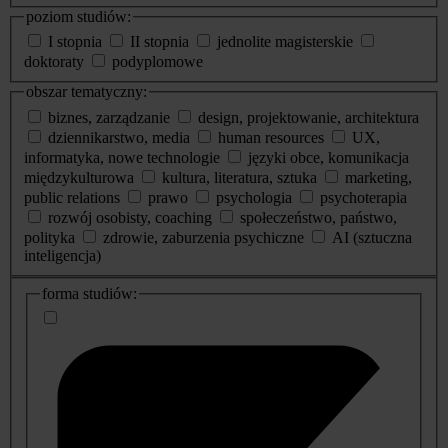
poziom studiów:
I stopnia
II stopnia
jednolite magisterskie
doktoraty
podyplomowe
obszar tematyczny:
biznes, zarządzanie
design, projektowanie, architektura
dziennikarstwo, media
human resources
UX,
informatyka, nowe technologie
języki obce, komunikacja
międzykulturowa
kultura, literatura, sztuka
marketing,
public relations
prawo
psychologia
psychoterapia
rozwój osobisty, coaching
społeczeństwo, państwo,
polityka
zdrowie, zaburzenia psychiczne
AI (sztuczna
inteligencja)
dodatkowe
forma studiów:
informacje
o
studiach