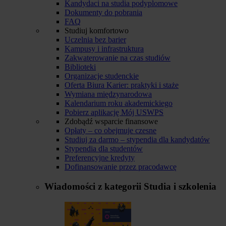
Kandydaci na studia podyplomowe
Dokumenty do pobrania
FAQ
Studiuj komfortowo
Uczelnia bez barier
Kampusy i infrastruktura
Zakwaterowanie na czas studiów
Biblioteki
Organizacje studenckie
Oferta Biura Karier: praktyki i staże
Wymiana międzynarodowa
Kalendarium roku akademickiego
Pobierz aplikację Mój USWPS
Zdobądź wsparcie finansowe
Opłaty – co obejmuje czesne
Studiuj za darmo – stypendia dla kandydatów
Stypendia dla studentów
Preferencyjne kredyty
Dofinansowanie przez pracodawcę
Wiadomości z kategorii
Studia i szkolenia