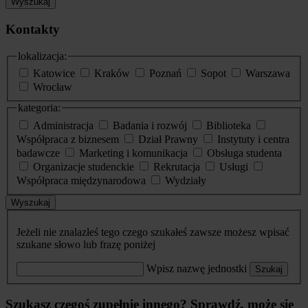
Wyszukaj
Kontakty
lokalizacja:
Katowice
Kraków
Poznań
Sopot
Warszawa
Wrocław
kategoria:
Administracja
Badania i rozwój
Biblioteka
Współpraca z biznesem
Dział Prawny
Instytuty i centra
badawcze
Marketing i komunikacja
Obsługa studenta
Organizacje studenckie
Rekrutacja
Usługi
Współpraca międzynarodowa
Wydziały
Wyszukaj
Jeżeli nie znalazłeś tego czego szukałeś zawsze możesz wpisać
szukane słowo lub frazę poniżej
Wpisz nazwę jednostki
Szukaj
Szukasz czegoś zupełnie innego? Sprawdź, może się