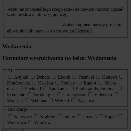
Jeżeli nie znalazłeś tego czego szukałeś zawsze możesz wpisać
szukane słowo lub frazę poniżej
Wpisz fragment nazwy projektu
albo imię i/lub nazwisko kierownika
Szukaj
Wydarzenia
Formularz wyszukiwania na belce: Wydarzenia
typ:
Artykuł
Debata
Ebook
Festiwal
Koncert
Konferencja
Książka
Podcast
Raport
Silent-
disco
Spektakl
Spotkanie
Studia-podyplomowe
Szkolenie
Turniej-gier
Uroczystość
Videocast
Warsztat
Webinar
Wykład
Wystawa
lokalizacja:
Katowice
Kraków
online
Poznań
Sopot
Warszawa
Wrocław