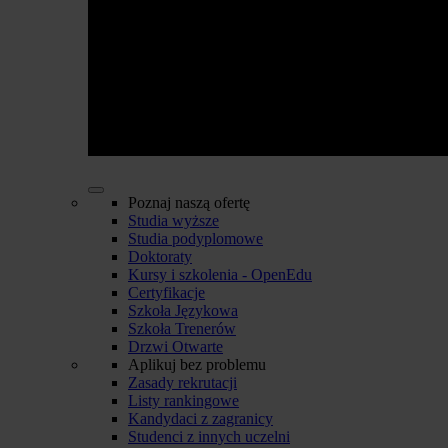
Poznaj naszą ofertę
Studia wyższe
Studia podyplomowe
Doktoraty
Kursy i szkolenia - OpenEdu
Certyfikacje
Szkoła Językowa
Szkoła Trenerów
Drzwi Otwarte
Aplikuj bez problemu
Zasady rekrutacji
Listy rankingowe
Kandydaci z zagranicy
Studenci z innych uczelni