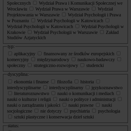
Społecznych
Wydział Prawa i Komunikacji Społecznej we
Wrocławiu
Wydział Prawa w Warszawie
Wydział
Projektowania w Warszawie
Wydział Psychologii i Prawa
w Poznaniu
Wydział Psychologii w Katowicach
Wydział Psychologii w Katowicach
Wydział Psychologii w
Krakowie
Wydział Psychologii w Warszawie
Zakład
Studiów Azjatyckich
typ:
aplikacyjny
finansowany ze środków europejskich
komercyjny
międzynarodowy
naukowo-badawczy
społeczny
strategiczno-rozwojowy
studencki
dyscyplina:
ekonomia i finanse
filozofia
historia
interdyscyplinarne
interdyscyplinarny
językoznawstwo
literaturoznawstwo
nauki o komunikacji i mediach
nauki o kulturze i religii
nauki o polityce i administracji
nauki o zarządzaniu i jakości
nauki prawne
nauki
socjologiczne
nie dotyczy
psychiatria
psychologia
sztuki plastyczne i konserwacja dzieł sztuki
status: