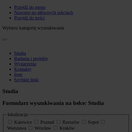
Przejdź do menu
Nawiguj po głównych sekcjach
Przejdź do treści
Wybierz kategorię wyszukiwania
Studia
Badania i projekty
Wydarzenia
Kontakty
Inne
Szybkie linki
Studia
Formularz wyszukiwania na belce: Studia
lokalizacja:
Katowice
Poznań
Rzeszów
Sopot
Warszawa
Wrocław
Kraków