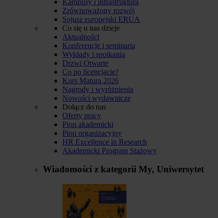
Kampusy i infrastruktura
Zrównoważony rozwój
Sojusz europejski ERUA
Co się u nas dzieje
Aktualności
Konferencje i seminaria
Wykłady i spotkania
Drzwi Otwarte
Co po licencjacie?
Kurs Matura 2026
Nagrody i wyróżnienia
Nowości wydawnicze
Dołącz do nas
Oferty pracy
Pion akademicki
Pion organizacyjny
HR Excellence in Research
Akademicki Program Stażowy
Wiadomości z kategorii
My, Uniwersytet