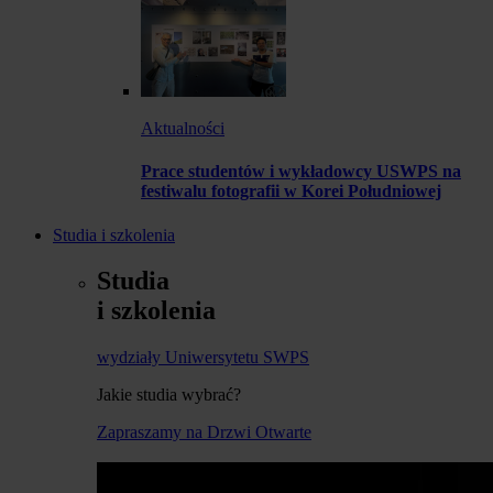
Aktualności
Prace studentów i wykładowcy USWPS na
festiwalu fotografii w Korei Południowej
Studia i szkolenia
Studia
i szkolenia
wydziały Uniwersytetu SWPS
Jakie studia wybrać?
Zapraszamy na Drzwi Otwarte