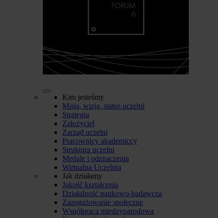
Kim jesteśmy
Misja, wizja, status uczelni
Strategia
Założyciel
Zarząd uczelni
Pracownicy akademiccy
Struktura uczelni
Medale i odznaczenia
Wirtualna Uczelnia
Jak działamy
Jakość kształcenia
Działalność naukowo-badawcza
Zaangażowanie społeczne
Współpraca międzynarodowa