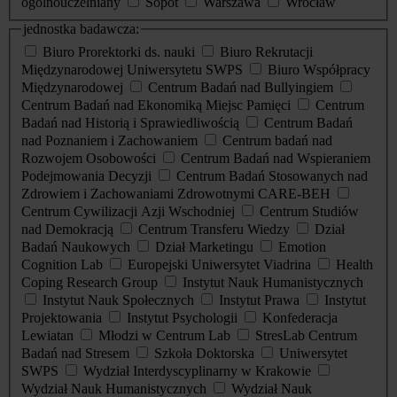
ogólnouczelniany
Sopot
Warszawa
Wrocław
jednostka badawcza:
Biuro Prorektorki ds. nauki
Biuro Rekrutacji
Międzynarodowej Uniwersytetu SWPS
Biuro Współpracy
Międzynarodowej
Centrum Badań nad Bullyingiem
Centrum Badań nad Ekonomiką Miejsc Pamięci
Centrum
Badań nad Historią i Sprawiedliwością
Centrum Badań
nad Poznaniem i Zachowaniem
Centrum badań nad
Rozwojem Osobowości
Centrum Badań nad Wspieraniem
Podejmowania Decyzji
Centrum Badań Stosowanych nad
Zdrowiem i Zachowaniami Zdrowotnymi CARE-BEH
Centrum Cywilizacji Azji Wschodniej
Centrum Studiów
nad Demokracją
Centrum Transferu Wiedzy
Dział
Badań Naukowych
Dział Marketingu
Emotion
Cognition Lab
Europejski Uniwersytet Viadrina
Health
Coping Research Group
Instytut Nauk Humanistycznych
Instytut Nauk Społecznych
Instytut Prawa
Instytut
Projektowania
Instytut Psychologii
Konfederacja
Lewiatan
Młodzi w Centrum Lab
StresLab Centrum
Badań nad Stresem
Szkoła Doktorska
Uniwersytet
SWPS
Wydział Interdyscyplinarny w Krakowie
Wydział Nauk Humanistycznych
Wydział Nauk