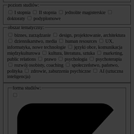
poziom studiów:
I stopnia
II stopnia
jednolite magisterskie
doktoraty
podyplomowe
obszar tematyczny:
biznes, zarządzanie
design, projektowanie, architektura
dziennikarstwo, media
human resources
UX,
informatyka, nowe technologie
języki obce, komunikacja
międzykulturowa
kultura, literatura, sztuka
marketing,
public relations
prawo
psychologia
psychoterapia
rozwój osobisty, coaching
społeczeństwo, państwo,
polityka
zdrowie, zaburzenia psychiczne
AI (sztuczna
inteligencja)
dodatkowe
forma studiów:
informacje
o
studiach