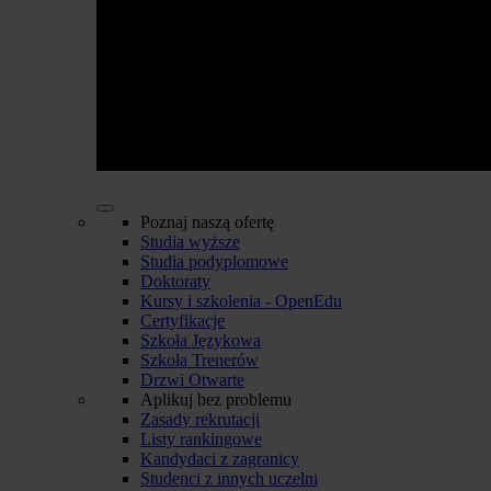
Poznaj naszą ofertę
Studia wyższe
Studia podyplomowe
Doktoraty
Kursy i szkolenia - OpenEdu
Certyfikacje
Szkoła Językowa
Szkoła Trenerów
Drzwi Otwarte
Aplikuj bez problemu
Zasady rekrutacji
Listy rankingowe
Kandydaci z zagranicy
Studenci z innych uczelni