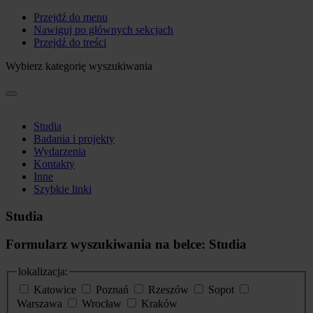
Przejdź do menu
Nawiguj po głównych sekcjach
Przejdź do treści
Wybierz kategorię wyszukiwania
Studia
Badania i projekty
Wydarzenia
Kontakty
Inne
Szybkie linki
Studia
Formularz wyszukiwania na belce: Studia
lokalizacja:
Katowice
Poznań
Rzeszów
Sopot
Warszawa
Wrocław
Kraków