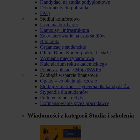
Kandydaci na studia podyplomowe
Dokumenty do pobrania
FAQ
Studiuj komfortowo
Uczelnia bez barier
Kampusy i infrastruktura
Zakwaterowanie na czas studiów
Biblioteki
Organizacje studenckie
Oferta Biura Karier: praktyki i staże
Wymiana międzynarodowa
Kalendarium roku akademickiego
Pobierz aplikację Mój USWPS
Zdobądź wsparcie finansowe
Opłaty – co obejmuje czesne
Studiuj za darmo – stypendia dla kandydatów
Stypendia dla studentów
Preferencyjne kredyty
Dofinansowanie przez pracodawcę
Wiadomości z kategorii
Studia i szkolenia