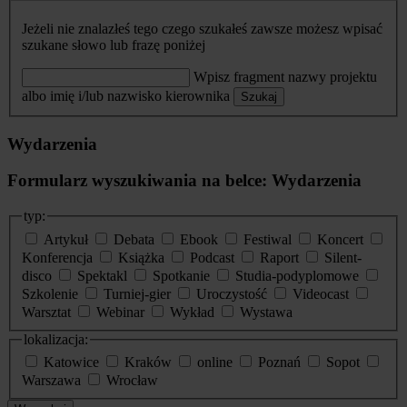
Jeżeli nie znalazłeś tego czego szukałeś zawsze możesz wpisać
szukane słowo lub frazę poniżej
Wpisz fragment nazwy projektu
albo imię i/lub nazwisko kierownika
Szukaj
Wydarzenia
Formularz wyszukiwania na belce: Wydarzenia
typ:
Artykuł
Debata
Ebook
Festiwal
Koncert
Konferencja
Książka
Podcast
Raport
Silent-
disco
Spektakl
Spotkanie
Studia-podyplomowe
Szkolenie
Turniej-gier
Uroczystość
Videocast
Warsztat
Webinar
Wykład
Wystawa
lokalizacja:
Katowice
Kraków
online
Poznań
Sopot
Warszawa
Wrocław