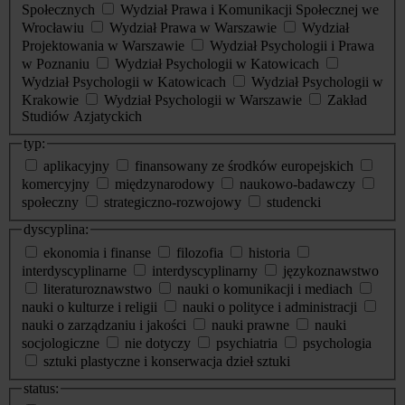
Społecznych
Wydział Prawa i Komunikacji Społecznej we
Wrocławiu
Wydział Prawa w Warszawie
Wydział
Projektowania w Warszawie
Wydział Psychologii i Prawa
w Poznaniu
Wydział Psychologii w Katowicach
Wydział Psychologii w Katowicach
Wydział Psychologii w
Krakowie
Wydział Psychologii w Warszawie
Zakład
Studiów Azjatyckich
typ:
aplikacyjny
finansowany ze środków europejskich
komercyjny
międzynarodowy
naukowo-badawczy
społeczny
strategiczno-rozwojowy
studencki
dyscyplina:
ekonomia i finanse
filozofia
historia
interdyscyplinarne
interdyscyplinarny
językoznawstwo
literaturoznawstwo
nauki o komunikacji i mediach
nauki o kulturze i religii
nauki o polityce i administracji
nauki o zarządzaniu i jakości
nauki prawne
nauki
socjologiczne
nie dotyczy
psychiatria
psychologia
sztuki plastyczne i konserwacja dzieł sztuki
status: