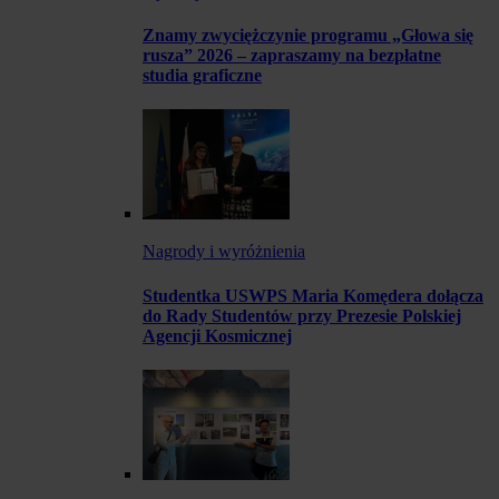
Znamy zwyciężczynie programu „Głowa się
rusza” 2026 – zapraszamy na bezpłatne
studia graficzne
Nagrody i wyróżnienia
Studentka USWPS Maria Komędera dołącza
do Rady Studentów przy Prezesie Polskiej
Agencji Kosmicznej