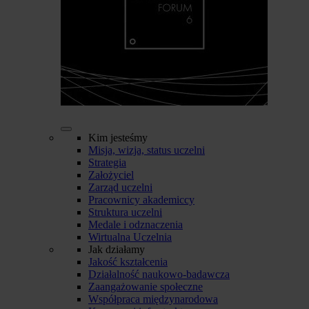
Kim jesteśmy
Misja, wizja, status uczelni
Strategia
Założyciel
Zarząd uczelni
Pracownicy akademiccy
Struktura uczelni
Medale i odznaczenia
Wirtualna Uczelnia
Jak działamy
Jakość kształcenia
Działalność naukowo-badawcza
Zaangażowanie społeczne
Współpraca międzynarodowa