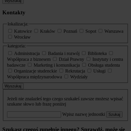
Wyszukaj
Kontakty
lokalizacja:
Katowice
Kraków
Poznań
Sopot
Warszawa
Wrocław
kategoria:
Administracja
Badania i rozwój
Biblioteka
Współpraca z biznesem
Dział Prawny
Instytuty i centra
badawcze
Marketing i komunikacja
Obsługa studenta
Organizacje studenckie
Rekrutacja
Usługi
Współpraca międzynarodowa
Wydziały
Wyszukaj
Jeżeli nie znalazłeś tego czego szukałeś zawsze możesz wpisać
szukane słowo lub frazę poniżej
Wpisz nazwę jednostki
Szukaj
Szukasz czegoś zupełnie innego? Sprawdź, może się