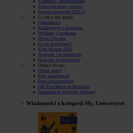
Kampusy i infrastruktura
Zrównoważony rozwój
Sojusz europejski ERUA
Co się u nas dzieje
Aktualności
Konferencje i seminaria
Wykłady i spotkania
Drzwi Otwarte
Co po licencjacie?
Kurs Matura 2026
Nagrody i wyróżnienia
Nowości wydawnicze
Dołącz do nas
Oferty pracy
Pion akademicki
Pion organizacyjny
HR Excellence in Research
Akademicki Program Stażowy
Wiadomości z kategorii
My, Uniwersytet