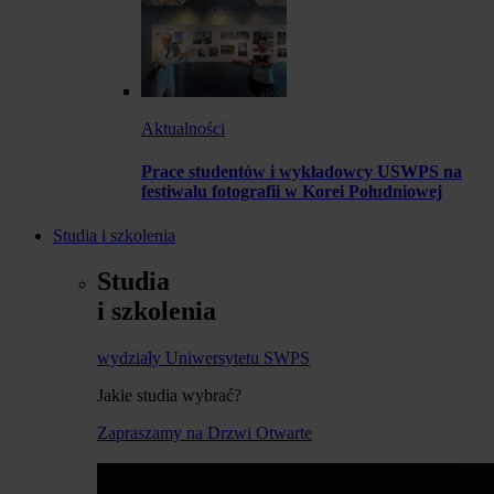
Aktualności
Prace studentów i wykładowcy USWPS na
festiwalu fotografii w Korei Południowej
Studia i szkolenia
Studia
i szkolenia
wydziały Uniwersytetu SWPS
Jakie studia wybrać?
Zapraszamy na Drzwi Otwarte