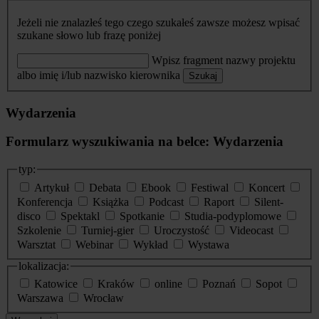
Jeżeli nie znalazłeś tego czego szukałeś zawsze możesz wpisać
szukane słowo lub frazę poniżej
Wpisz fragment nazwy projektu
albo imię i/lub nazwisko kierownika
Szukaj
Wydarzenia
Formularz wyszukiwania na belce: Wydarzenia
typ:
Artykuł
Debata
Ebook
Festiwal
Koncert
Konferencja
Książka
Podcast
Raport
Silent-
disco
Spektakl
Spotkanie
Studia-podyplomowe
Szkolenie
Turniej-gier
Uroczystość
Videocast
Warsztat
Webinar
Wykład
Wystawa
lokalizacja:
Katowice
Kraków
online
Poznań
Sopot
Warszawa
Wrocław