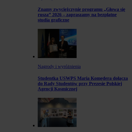
Znamy zwyciężczynie programu „Głowa się
rusza” 2026 – zapraszamy na bezpłatne
studia graficzne
Nagrody i wyróżnienia
Studentka USWPS Maria Komędera dołącza
do Rady Studentów przy Prezesie Polskiej
Agencji Kosmicznej