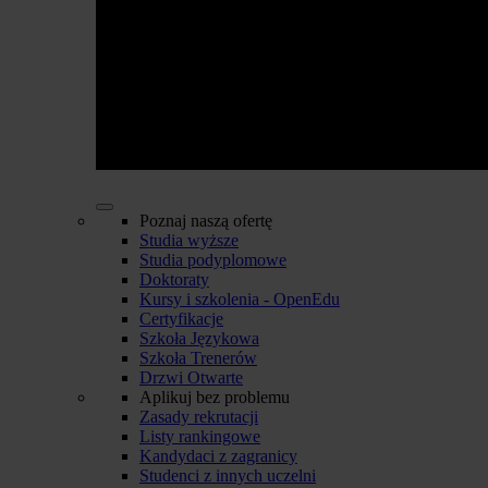
Poznaj naszą ofertę
Studia wyższe
Studia podyplomowe
Doktoraty
Kursy i szkolenia - OpenEdu
Certyfikacje
Szkoła Językowa
Szkoła Trenerów
Drzwi Otwarte
Aplikuj bez problemu
Zasady rekrutacji
Listy rankingowe
Kandydaci z zagranicy
Studenci z innych uczelni