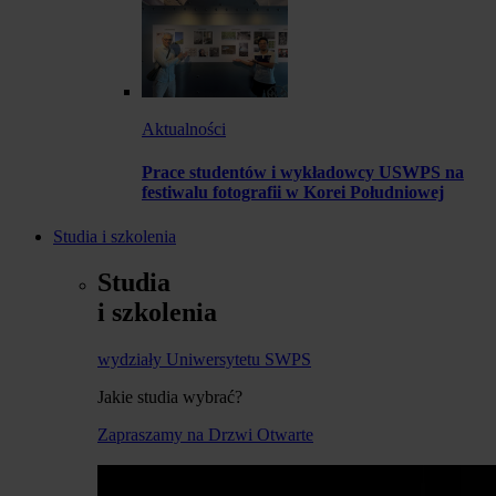
Aktualności
Prace studentów i wykładowcy USWPS na
festiwalu fotografii w Korei Południowej
Studia i szkolenia
Studia
i szkolenia
wydziały Uniwersytetu SWPS
Jakie studia wybrać?
Zapraszamy na Drzwi Otwarte