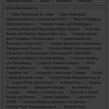
ogólnouczelniany
Sopot
Warszawa
Wrocław
jednostka badawcza:
Biuro Prorektorki ds. nauki
Biuro Rekrutacji
Międzynarodowej Uniwersytetu SWPS
Biuro Współpracy
Międzynarodowej
Centrum Badań nad Bullyingiem
Centrum Badań nad Ekonomiką Miejsc Pamięci
Centrum
Badań nad Historią i Sprawiedliwością
Centrum Badań
nad Poznaniem i Zachowaniem
Centrum badań nad
Rozwojem Osobowości
Centrum Badań nad Wspieraniem
Podejmowania Decyzji
Centrum Badań Stosowanych nad
Zdrowiem i Zachowaniami Zdrowotnymi CARE-BEH
Centrum Cywilizacji Azji Wschodniej
Centrum Studiów
nad Demokracją
Centrum Transferu Wiedzy
Dział
Badań Naukowych
Dział Marketingu
Emotion
Cognition Lab
Europejski Uniwersytet Viadrina
Health
Coping Research Group
Instytut Nauk Humanistycznych
Instytut Nauk Społecznych
Instytut Prawa
Instytut
Projektowania
Instytut Psychologii
Konfederacja
Lewiatan
Młodzi w Centrum Lab
StresLab Centrum
Badań nad Stresem
Szkoła Doktorska
Uniwersytet
SWPS
Wydział Interdyscyplinarny w Krakowie
Wydział Nauk Humanistycznych
Wydział Nauk