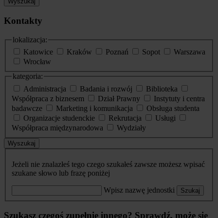
Wyszukaj
Kontakty
lokalizacja:
Katowice
Kraków
Poznań
Sopot
Warszawa
Wrocław
kategoria:
Administracja
Badania i rozwój
Biblioteka
Współpraca z biznesem
Dział Prawny
Instytuty i centra
badawcze
Marketing i komunikacja
Obsługa studenta
Organizacje studenckie
Rekrutacja
Usługi
Współpraca międzynarodowa
Wydziały
Wyszukaj
Jeżeli nie znalazłeś tego czego szukałeś zawsze możesz wpisać
szukane słowo lub frazę poniżej
Wpisz nazwę jednostki
Szukaj
Szukasz czegoś zupełnie innego? Sprawdź, może się