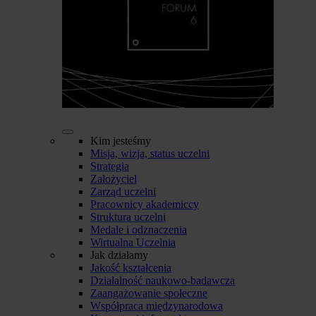
Kim jesteśmy
Misja, wizja, status uczelni
Strategia
Założyciel
Zarząd uczelni
Pracownicy akademiccy
Struktura uczelni
Medale i odznaczenia
Wirtualna Uczelnia
Jak działamy
Jakość kształcenia
Działalność naukowo-badawcza
Zaangażowanie społeczne
Współpraca międzynarodowa