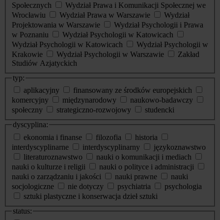
Społecznych
Wydział Prawa i Komunikacji Społecznej we
Wrocławiu
Wydział Prawa w Warszawie
Wydział
Projektowania w Warszawie
Wydział Psychologii i Prawa
w Poznaniu
Wydział Psychologii w Katowicach
Wydział Psychologii w Katowicach
Wydział Psychologii w
Krakowie
Wydział Psychologii w Warszawie
Zakład
Studiów Azjatyckich
typ:
aplikacyjny
finansowany ze środków europejskich
komercyjny
międzynarodowy
naukowo-badawczy
społeczny
strategiczno-rozwojowy
studencki
dyscyplina:
ekonomia i finanse
filozofia
historia
interdyscyplinarne
interdyscyplinarny
językoznawstwo
literaturoznawstwo
nauki o komunikacji i mediach
nauki o kulturze i religii
nauki o polityce i administracji
nauki o zarządzaniu i jakości
nauki prawne
nauki
socjologiczne
nie dotyczy
psychiatria
psychologia
sztuki plastyczne i konserwacja dzieł sztuki
status: