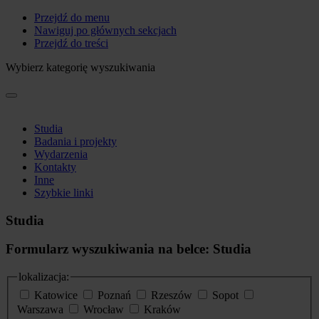
Przejdź do menu
Nawiguj po głównych sekcjach
Przejdź do treści
Wybierz kategorię wyszukiwania
Studia
Badania i projekty
Wydarzenia
Kontakty
Inne
Szybkie linki
Studia
Formularz wyszukiwania na belce: Studia
lokalizacja:
Katowice
Poznań
Rzeszów
Sopot
Warszawa
Wrocław
Kraków