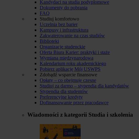
Kandydaci na studia podyplomowe
Dokumenty do pobrania
FAQ
Studiuj komfortowo
Uczelnia bez barier
Kampusy i infrastruktura
Zakwaterowanie na czas studiów
Biblioteki
Organizacje studenckie
Oferta Biura Karier: praktyki i staże
Wymiana międzynarodowa
Kalendarium roku akademickiego
Pobierz aplikację Mój USWPS
Zdobądź wsparcie finansowe
Opłaty – co obejmuje czesne
Studiuj za darmo – stypendia dla kandydatów
Stypendia dla studentów
Preferencyjne kredyty
Dofinansowanie przez pracodawcę
Wiadomości z kategorii
Studia i szkolenia