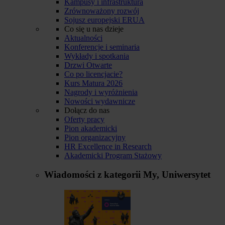
Kampusy i infrastruktura
Zrównoważony rozwój
Sojusz europejski ERUA
Co się u nas dzieje
Aktualności
Konferencje i seminaria
Wykłady i spotkania
Drzwi Otwarte
Co po licencjacie?
Kurs Matura 2026
Nagrody i wyróżnienia
Nowości wydawnicze
Dołącz do nas
Oferty pracy
Pion akademicki
Pion organizacyjny
HR Excellence in Research
Akademicki Program Stażowy
Wiadomości z kategorii
My, Uniwersytet