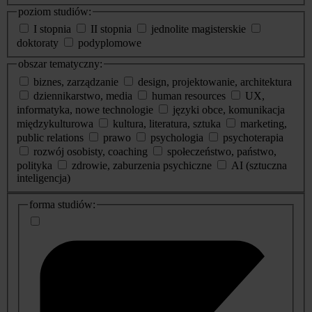
poziom studiów:
I stopnia
II stopnia
jednolite magisterskie
doktoraty
podyplomowe
obszar tematyczny:
biznes, zarządzanie
design, projektowanie, architektura
dziennikarstwo, media
human resources
UX,
informatyka, nowe technologie
języki obce, komunikacja
międzykulturowa
kultura, literatura, sztuka
marketing,
public relations
prawo
psychologia
psychoterapia
rozwój osobisty, coaching
społeczeństwo, państwo,
polityka
zdrowie, zaburzenia psychiczne
AI (sztuczna
inteligencja)
dodatkowe
forma studiów:
informacje
o
studiach