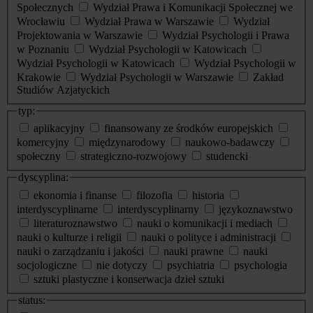
Społecznych
Wydział Prawa i Komunikacji Społecznej we
Wrocławiu
Wydział Prawa w Warszawie
Wydział
Projektowania w Warszawie
Wydział Psychologii i Prawa
w Poznaniu
Wydział Psychologii w Katowicach
Wydział Psychologii w Katowicach
Wydział Psychologii w
Krakowie
Wydział Psychologii w Warszawie
Zakład
Studiów Azjatyckich
typ:
aplikacyjny
finansowany ze środków europejskich
komercyjny
międzynarodowy
naukowo-badawczy
społeczny
strategiczno-rozwojowy
studencki
dyscyplina:
ekonomia i finanse
filozofia
historia
interdyscyplinarne
interdyscyplinarny
językoznawstwo
literaturoznawstwo
nauki o komunikacji i mediach
nauki o kulturze i religii
nauki o polityce i administracji
nauki o zarządzaniu i jakości
nauki prawne
nauki
socjologiczne
nie dotyczy
psychiatria
psychologia
sztuki plastyczne i konserwacja dzieł sztuki
status: