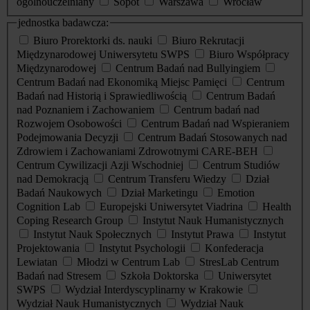
ogólnouczelniany
Sopot
Warszawa
Wrocław
jednostka badawcza:
Biuro Prorektorki ds. nauki
Biuro Rekrutacji
Międzynarodowej Uniwersytetu SWPS
Biuro Współpracy
Międzynarodowej
Centrum Badań nad Bullyingiem
Centrum Badań nad Ekonomiką Miejsc Pamięci
Centrum
Badań nad Historią i Sprawiedliwością
Centrum Badań
nad Poznaniem i Zachowaniem
Centrum badań nad
Rozwojem Osobowości
Centrum Badań nad Wspieraniem
Podejmowania Decyzji
Centrum Badań Stosowanych nad
Zdrowiem i Zachowaniami Zdrowotnymi CARE-BEH
Centrum Cywilizacji Azji Wschodniej
Centrum Studiów
nad Demokracją
Centrum Transferu Wiedzy
Dział
Badań Naukowych
Dział Marketingu
Emotion
Cognition Lab
Europejski Uniwersytet Viadrina
Health
Coping Research Group
Instytut Nauk Humanistycznych
Instytut Nauk Społecznych
Instytut Prawa
Instytut
Projektowania
Instytut Psychologii
Konfederacja
Lewiatan
Młodzi w Centrum Lab
StresLab Centrum
Badań nad Stresem
Szkoła Doktorska
Uniwersytet
SWPS
Wydział Interdyscyplinarny w Krakowie
Wydział Nauk Humanistycznych
Wydział Nauk