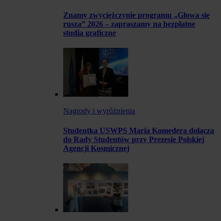
Znamy zwyciężczynie programu „Głowa się
rusza” 2026 – zapraszamy na bezpłatne
studia graficzne
Nagrody i wyróżnienia
Studentka USWPS Maria Komędera dołącza
do Rady Studentów przy Prezesie Polskiej
Agencji Kosmicznej