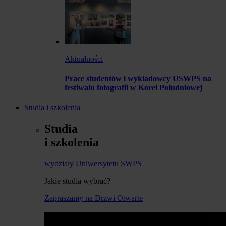
Aktualności
Prace studentów i wykładowcy USWPS na
festiwalu fotografii w Korei Południowej
Studia i szkolenia
Studia
i szkolenia
wydziały Uniwersytetu SWPS
Jakie studia wybrać?
Zapraszamy na Drzwi Otwarte