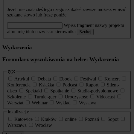
Jeżeli nie znalazłeś tego czego szukałeś zawsze możesz wpisać
szukane słowo lub frazę poniżej
Wpisz fragment nazwy projektu
albo imię i/lub nazwisko kierownika
Szukaj
Wydarzenia
Formularz wyszukiwania na belce: Wydarzenia
typ:
Artykuł
Debata
Ebook
Festiwal
Koncert
Konferencja
Książka
Podcast
Raport
Silent-
disco
Spektakl
Spotkanie
Studia-podyplomowe
Szkolenie
Turniej-gier
Uroczystość
Videocast
Warsztat
Webinar
Wykład
Wystawa
lokalizacja:
Katowice
Kraków
online
Poznań
Sopot
Warszawa
Wrocław