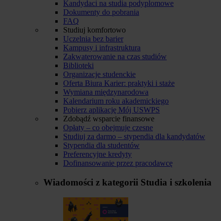
Kandydaci na studia podyplomowe
Dokumenty do pobrania
FAQ
Studiuj komfortowo
Uczelnia bez barier
Kampusy i infrastruktura
Zakwaterowanie na czas studiów
Biblioteki
Organizacje studenckie
Oferta Biura Karier: praktyki i staże
Wymiana międzynarodowa
Kalendarium roku akademickiego
Pobierz aplikację Mój USWPS
Zdobądź wsparcie finansowe
Opłaty – co obejmuje czesne
Studiuj za darmo – stypendia dla kandydatów
Stypendia dla studentów
Preferencyjne kredyty
Dofinansowanie przez pracodawcę
Wiadomości z kategorii
Studia i szkolenia