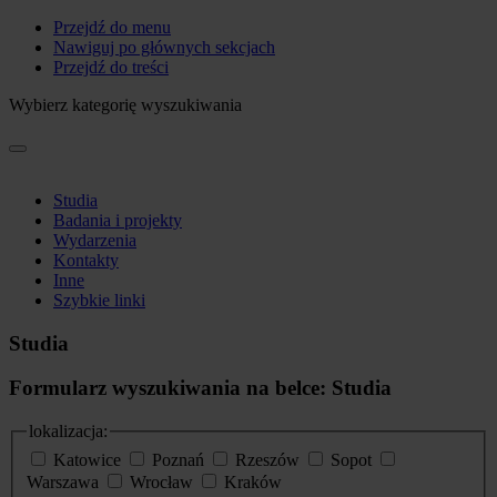
Przejdź do menu
Nawiguj po głównych sekcjach
Przejdź do treści
Wybierz kategorię wyszukiwania
Studia
Badania i projekty
Wydarzenia
Kontakty
Inne
Szybkie linki
Studia
Formularz wyszukiwania na belce: Studia
lokalizacja:
Katowice
Poznań
Rzeszów
Sopot
Warszawa
Wrocław
Kraków