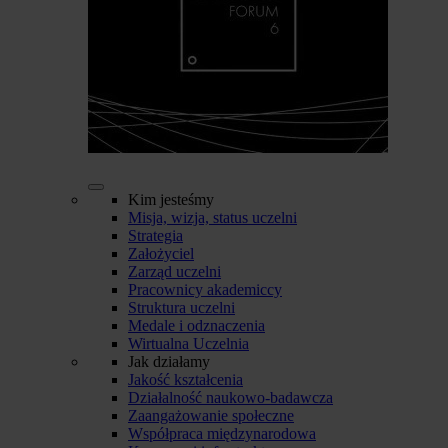
Kim jesteśmy
Misja, wizja, status uczelni
Strategia
Założyciel
Zarząd uczelni
Pracownicy akademiccy
Struktura uczelni
Medale i odznaczenia
Wirtualna Uczelnia
Jak działamy
Jakość kształcenia
Działalność naukowo-badawcza
Zaangażowanie społeczne
Współpraca międzynarodowa