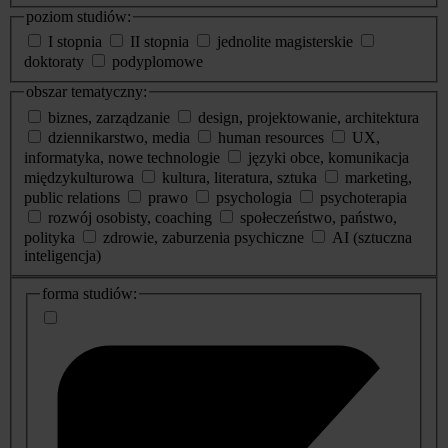
poziom studiów:
I stopnia
II stopnia
jednolite magisterskie
doktoraty
podyplomowe
obszar tematyczny:
biznes, zarządzanie
design, projektowanie, architektura
dziennikarstwo, media
human resources
UX,
informatyka, nowe technologie
języki obce, komunikacja
międzykulturowa
kultura, literatura, sztuka
marketing,
public relations
prawo
psychologia
psychoterapia
rozwój osobisty, coaching
społeczeństwo, państwo,
polityka
zdrowie, zaburzenia psychiczne
AI (sztuczna
inteligencja)
dodatkowe
forma studiów:
informacje
o
studiach