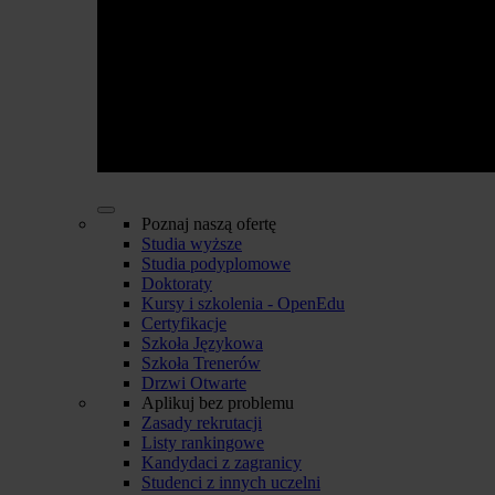
Poznaj naszą ofertę
Studia wyższe
Studia podyplomowe
Doktoraty
Kursy i szkolenia - OpenEdu
Certyfikacje
Szkoła Językowa
Szkoła Trenerów
Drzwi Otwarte
Aplikuj bez problemu
Zasady rekrutacji
Listy rankingowe
Kandydaci z zagranicy
Studenci z innych uczelni