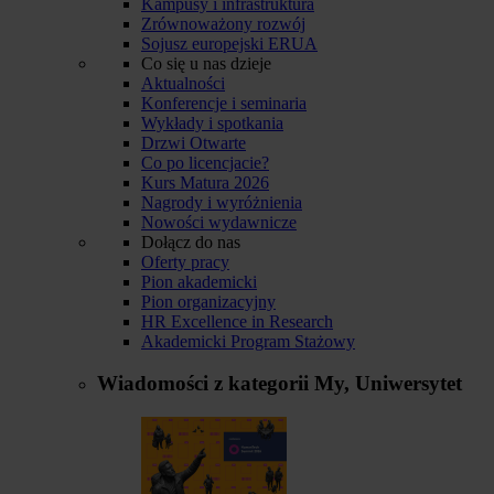
Kampusy i infrastruktura
Zrównoważony rozwój
Sojusz europejski ERUA
Co się u nas dzieje
Aktualności
Konferencje i seminaria
Wykłady i spotkania
Drzwi Otwarte
Co po licencjacie?
Kurs Matura 2026
Nagrody i wyróżnienia
Nowości wydawnicze
Dołącz do nas
Oferty pracy
Pion akademicki
Pion organizacyjny
HR Excellence in Research
Akademicki Program Stażowy
Wiadomości z kategorii
My, Uniwersytet