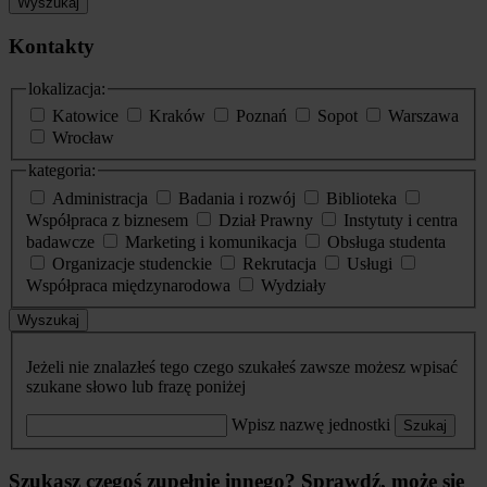
Wyszukaj
Kontakty
lokalizacja:
Katowice
Kraków
Poznań
Sopot
Warszawa
Wrocław
kategoria:
Administracja
Badania i rozwój
Biblioteka
Współpraca z biznesem
Dział Prawny
Instytuty i centra
badawcze
Marketing i komunikacja
Obsługa studenta
Organizacje studenckie
Rekrutacja
Usługi
Współpraca międzynarodowa
Wydziały
Wyszukaj
Jeżeli nie znalazłeś tego czego szukałeś zawsze możesz wpisać
szukane słowo lub frazę poniżej
Wpisz nazwę jednostki
Szukaj
Szukasz czegoś zupełnie innego? Sprawdź, może się