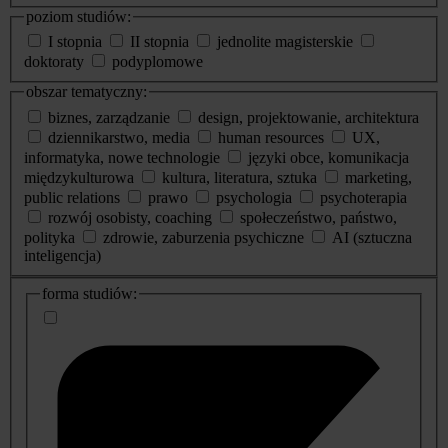
poziom studiów:
I stopnia
II stopnia
jednolite magisterskie
doktoraty
podyplomowe
obszar tematyczny:
biznes, zarządzanie
design, projektowanie, architektura
dziennikarstwo, media
human resources
UX,
informatyka, nowe technologie
języki obce, komunikacja
międzykulturowa
kultura, literatura, sztuka
marketing,
public relations
prawo
psychologia
psychoterapia
rozwój osobisty, coaching
społeczeństwo, państwo,
polityka
zdrowie, zaburzenia psychiczne
AI (sztuczna
inteligencja)
dodatkowe
forma studiów:
informacje
o
studiach