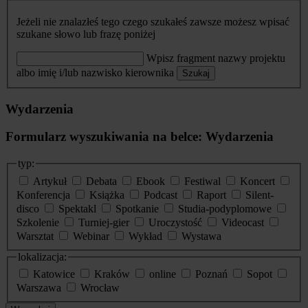
Jeżeli nie znalazłeś tego czego szukałeś zawsze możesz wpisać
szukane słowo lub frazę poniżej
Wpisz fragment nazwy projektu
albo imię i/lub nazwisko kierownika
Szukaj
Wydarzenia
Formularz wyszukiwania na belce: Wydarzenia
typ:
Artykuł
Debata
Ebook
Festiwal
Koncert
Konferencja
Książka
Podcast
Raport
Silent-
disco
Spektakl
Spotkanie
Studia-podyplomowe
Szkolenie
Turniej-gier
Uroczystość
Videocast
Warsztat
Webinar
Wykład
Wystawa
lokalizacja:
Katowice
Kraków
online
Poznań
Sopot
Warszawa
Wrocław