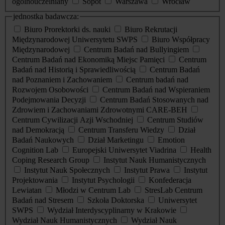
ogólnouczelniany
Sopot
Warszawa
Wrocław
jednostka badawcza:
Biuro Prorektorki ds. nauki
Biuro Rekrutacji
Międzynarodowej Uniwersytetu SWPS
Biuro Współpracy
Międzynarodowej
Centrum Badań nad Bullyingiem
Centrum Badań nad Ekonomiką Miejsc Pamięci
Centrum
Badań nad Historią i Sprawiedliwością
Centrum Badań
nad Poznaniem i Zachowaniem
Centrum badań nad
Rozwojem Osobowości
Centrum Badań nad Wspieraniem
Podejmowania Decyzji
Centrum Badań Stosowanych nad
Zdrowiem i Zachowaniami Zdrowotnymi CARE-BEH
Centrum Cywilizacji Azji Wschodniej
Centrum Studiów
nad Demokracją
Centrum Transferu Wiedzy
Dział
Badań Naukowych
Dział Marketingu
Emotion
Cognition Lab
Europejski Uniwersytet Viadrina
Health
Coping Research Group
Instytut Nauk Humanistycznych
Instytut Nauk Społecznych
Instytut Prawa
Instytut
Projektowania
Instytut Psychologii
Konfederacja
Lewiatan
Młodzi w Centrum Lab
StresLab Centrum
Badań nad Stresem
Szkoła Doktorska
Uniwersytet
SWPS
Wydział Interdyscyplinarny w Krakowie
Wydział Nauk Humanistycznych
Wydział Nauk