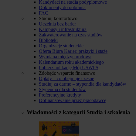
Kandydaci na studia podyplomowe
Dokumenty do pobrania
FAQ
Studiuj komfortowo
Uczelnia bez barier
Kampusy i infrastruktura
Zakwaterowanie na czas studiów
Biblioteki
Organizacje studenckie
Oferta Biura Karier: praktyki i staże
Wymiana międzynarodowa
Kalendarium roku akademickiego
Pobierz aplikację Mój USWPS
Zdobądź wsparcie finansowe
Opłaty – co obejmuje czesne
Studiuj za darmo – stypendia dla kandydatów
Stypendia dla studentów
Preferencyjne kredyty
Dofinansowanie przez pracodawcę
Wiadomości z kategorii
Studia i szkolenia