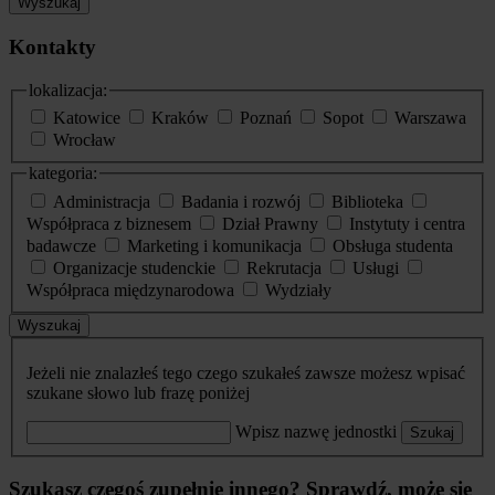
Wyszukaj
Kontakty
lokalizacja:
Katowice
Kraków
Poznań
Sopot
Warszawa
Wrocław
kategoria:
Administracja
Badania i rozwój
Biblioteka
Współpraca z biznesem
Dział Prawny
Instytuty i centra
badawcze
Marketing i komunikacja
Obsługa studenta
Organizacje studenckie
Rekrutacja
Usługi
Współpraca międzynarodowa
Wydziały
Wyszukaj
Jeżeli nie znalazłeś tego czego szukałeś zawsze możesz wpisać
szukane słowo lub frazę poniżej
Wpisz nazwę jednostki
Szukaj
Szukasz czegoś zupełnie innego? Sprawdź, może się