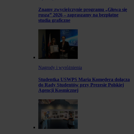
Znamy zwyciężczynie programu „Głowa się
rusza” 2026 – zapraszamy na bezpłatne
studia graficzne
Nagrody i wyróżnienia
Studentka USWPS Maria Komędera dołącza
do Rady Studentów przy Prezesie Polskiej
Agencji Kosmicznej