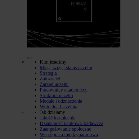
Kim jesteśmy
Misja, wizja, status uczelni
Strategia
Założyciel
Zarząd uczelni
Pracownicy akademiccy
Struktura uczelni
Medale i odznaczenia
Wirtualna Uczelnia
Jak działamy
Jakość kształcenia
Działalność naukowo-badawcza
Zaangażowanie społeczne
Współpraca międzynarodowa