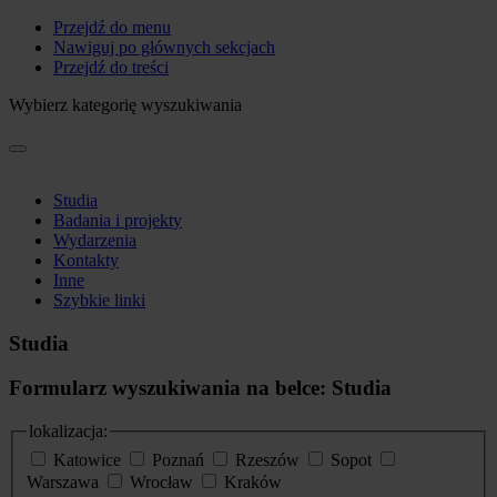
Przejdź do menu
Nawiguj po głównych sekcjach
Przejdź do treści
Wybierz kategorię wyszukiwania
Studia
Badania i projekty
Wydarzenia
Kontakty
Inne
Szybkie linki
Studia
Formularz wyszukiwania na belce: Studia
lokalizacja:
Katowice
Poznań
Rzeszów
Sopot
Warszawa
Wrocław
Kraków