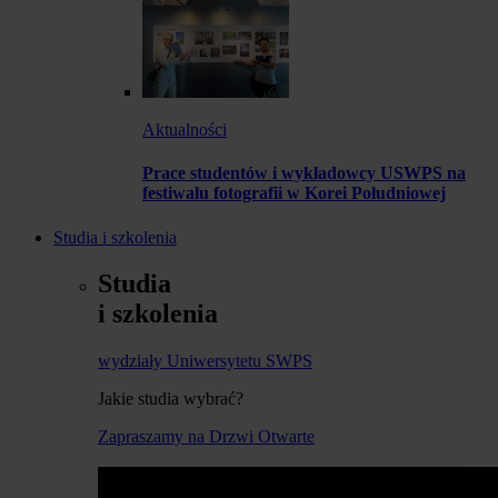
Aktualności
Prace studentów i wykładowcy USWPS na
festiwalu fotografii w Korei Południowej
Studia i szkolenia
Studia
i szkolenia
wydziały Uniwersytetu SWPS
Jakie studia wybrać?
Zapraszamy na Drzwi Otwarte