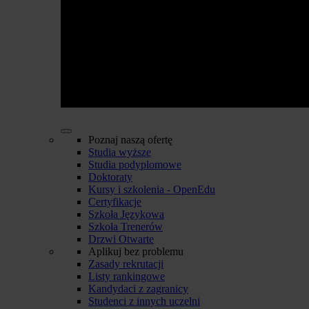
Poznaj naszą ofertę
Studia wyższe
Studia podyplomowe
Doktoraty
Kursy i szkolenia - OpenEdu
Certyfikacje
Szkoła Językowa
Szkoła Trenerów
Drzwi Otwarte
Aplikuj bez problemu
Zasady rekrutacji
Listy rankingowe
Kandydaci z zagranicy
Studenci z innych uczelni