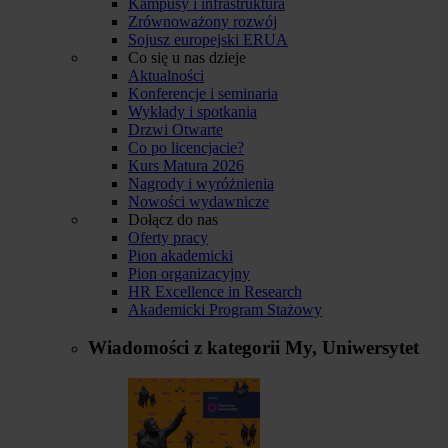
Kampusy i infrastruktura
Zrównoważony rozwój
Sojusz europejski ERUA
Co się u nas dzieje
Aktualności
Konferencje i seminaria
Wykłady i spotkania
Drzwi Otwarte
Co po licencjacie?
Kurs Matura 2026
Nagrody i wyróżnienia
Nowości wydawnicze
Dołącz do nas
Oferty pracy
Pion akademicki
Pion organizacyjny
HR Excellence in Research
Akademicki Program Stażowy
Wiadomości z kategorii
My, Uniwersytet