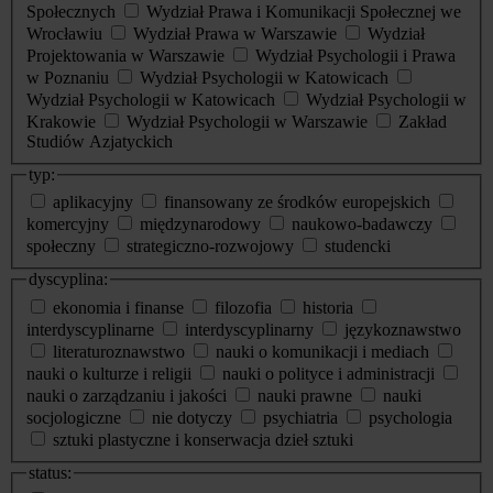
Społecznych
Wydział Prawa i Komunikacji Społecznej we
Wrocławiu
Wydział Prawa w Warszawie
Wydział
Projektowania w Warszawie
Wydział Psychologii i Prawa
w Poznaniu
Wydział Psychologii w Katowicach
Wydział Psychologii w Katowicach
Wydział Psychologii w
Krakowie
Wydział Psychologii w Warszawie
Zakład
Studiów Azjatyckich
typ:
aplikacyjny
finansowany ze środków europejskich
komercyjny
międzynarodowy
naukowo-badawczy
społeczny
strategiczno-rozwojowy
studencki
dyscyplina:
ekonomia i finanse
filozofia
historia
interdyscyplinarne
interdyscyplinarny
językoznawstwo
literaturoznawstwo
nauki o komunikacji i mediach
nauki o kulturze i religii
nauki o polityce i administracji
nauki o zarządzaniu i jakości
nauki prawne
nauki
socjologiczne
nie dotyczy
psychiatria
psychologia
sztuki plastyczne i konserwacja dzieł sztuki
status: