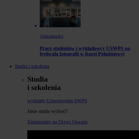
Aktualności
Prace studentów i wykładowcy USWPS na
festiwalu fotografii w Korei Południowej
Studia i szkolenia
Studia
i szkolenia
wydziały Uniwersytetu SWPS
Jakie studia wybrać?
Zapraszamy na Drzwi Otwarte