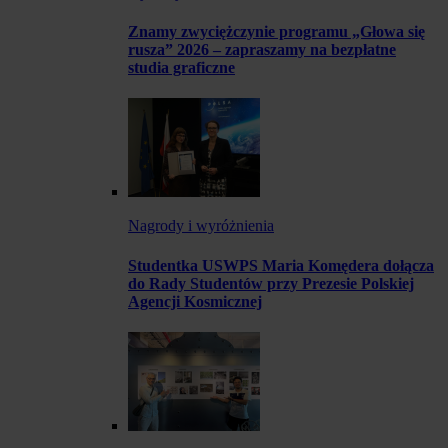
Znamy zwyciężczynie programu „Głowa się
rusza” 2026 – zapraszamy na bezpłatne
studia graficzne
Nagrody i wyróżnienia
Studentka USWPS Maria Komędera dołącza
do Rady Studentów przy Prezesie Polskiej
Agencji Kosmicznej