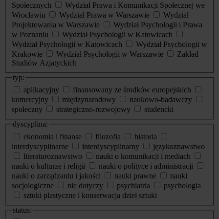
Społecznych
Wydział Prawa i Komunikacji Społecznej we
Wrocławiu
Wydział Prawa w Warszawie
Wydział
Projektowania w Warszawie
Wydział Psychologii i Prawa
w Poznaniu
Wydział Psychologii w Katowicach
Wydział Psychologii w Katowicach
Wydział Psychologii w
Krakowie
Wydział Psychologii w Warszawie
Zakład
Studiów Azjatyckich
typ:
aplikacyjny
finansowany ze środków europejskich
komercyjny
międzynarodowy
naukowo-badawczy
społeczny
strategiczno-rozwojowy
studencki
dyscyplina:
ekonomia i finanse
filozofia
historia
interdyscyplinarne
interdyscyplinarny
językoznawstwo
literaturoznawstwo
nauki o komunikacji i mediach
nauki o kulturze i religii
nauki o polityce i administracji
nauki o zarządzaniu i jakości
nauki prawne
nauki
socjologiczne
nie dotyczy
psychiatria
psychologia
sztuki plastyczne i konserwacja dzieł sztuki
status: