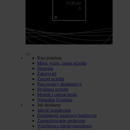
Kim jesteśmy
Misja, wizja, status uczelni
Strategia
Założyciel
Zarząd uczelni
Pracownicy akademiccy
Struktura uczelni
Medale i odznaczenia
Wirtualna Uczelnia
Jak działamy
Jakość kształcenia
Działalność naukowo-badawcza
Zaangażowanie społeczne
Współpraca międzynarodowa