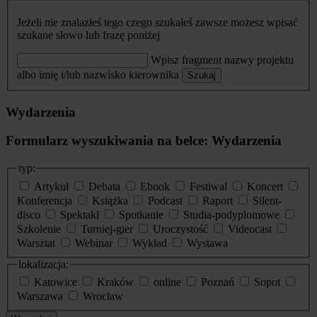
Jeżeli nie znalazłeś tego czego szukałeś zawsze możesz wpisać
szukane słowo lub frazę poniżej
Wpisz fragment nazwy projektu
albo imię i/lub nazwisko kierownika
Szukaj
Wydarzenia
Formularz wyszukiwania na belce: Wydarzenia
typ:
Artykuł
Debata
Ebook
Festiwal
Koncert
Konferencja
Książka
Podcast
Raport
Silent-
disco
Spektakl
Spotkanie
Studia-podyplomowe
Szkolenie
Turniej-gier
Uroczystość
Videocast
Warsztat
Webinar
Wykład
Wystawa
lokalizacja:
Katowice
Kraków
online
Poznań
Sopot
Warszawa
Wrocław