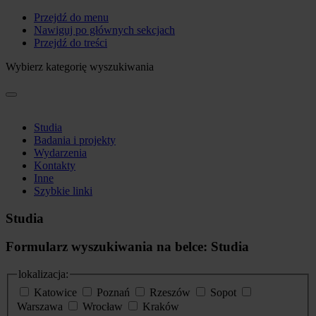
Przejdź do menu
Nawiguj po głównych sekcjach
Przejdź do treści
Wybierz kategorię wyszukiwania
Studia
Badania i projekty
Wydarzenia
Kontakty
Inne
Szybkie linki
Studia
Formularz wyszukiwania na belce: Studia
lokalizacja:
Katowice
Poznań
Rzeszów
Sopot
Warszawa
Wrocław
Kraków