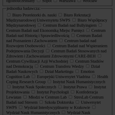
ogólnouczelniany
Sopot
Warszawa
Wrocław
jednostka badawcza:
Biuro Prorektorki ds. nauki
Biuro Rekrutacji
Międzynarodowej Uniwersytetu SWPS
Biuro Współpracy
Międzynarodowej
Centrum Badań nad Bullyingiem
Centrum Badań nad Ekonomiką Miejsc Pamięci
Centrum
Badań nad Historią i Sprawiedliwością
Centrum Badań
nad Poznaniem i Zachowaniem
Centrum badań nad
Rozwojem Osobowości
Centrum Badań nad Wspieraniem
Podejmowania Decyzji
Centrum Badań Stosowanych nad
Zdrowiem i Zachowaniami Zdrowotnymi CARE-BEH
Centrum Cywilizacji Azji Wschodniej
Centrum Studiów
nad Demokracją
Centrum Transferu Wiedzy
Dział
Badań Naukowych
Dział Marketingu
Emotion
Cognition Lab
Europejski Uniwersytet Viadrina
Health
Coping Research Group
Instytut Nauk Humanistycznych
Instytut Nauk Społecznych
Instytut Prawa
Instytut
Projektowania
Instytut Psychologii
Konfederacja
Lewiatan
Młodzi w Centrum Lab
StresLab Centrum
Badań nad Stresem
Szkoła Doktorska
Uniwersytet
SWPS
Wydział Interdyscyplinarny w Krakowie
Wydział Nauk Humanistycznych
Wydział Nauk