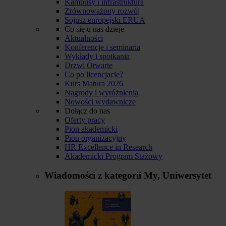
Kampusy i infrastruktura
Zrównoważony rozwój
Sojusz europejski ERUA
Co się u nas dzieje
Aktualności
Konferencje i seminaria
Wykłady i spotkania
Drzwi Otwarte
Co po licencjacie?
Kurs Matura 2026
Nagrody i wyróżnienia
Nowości wydawnicze
Dołącz do nas
Oferty pracy
Pion akademicki
Pion organizacyjny
HR Excellence in Research
Akademicki Program Stażowy
Wiadomości z kategorii
My, Uniwersytet