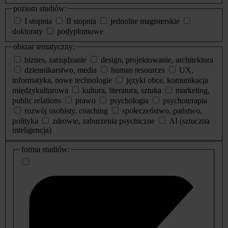
poziom studiów:
I stopnia
II stopnia
jednolite magisterskie
doktoraty
podyplomowe
obszar tematyczny:
biznes, zarządzanie
design, projektowanie, architektura
dziennikarstwo, media
human resources
UX,
informatyka, nowe technologie
języki obce, komunikacja
międzykulturowa
kultura, literatura, sztuka
marketing,
public relations
prawo
psychologia
psychoterapia
rozwój osobisty, coaching
społeczeństwo, państwo,
polityka
zdrowie, zaburzenia psychiczne
AI (sztuczna
inteligencja)
dodatkowe
forma studiów:
informacje
o
studiach