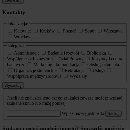
Wyszukaj
Kontakty
lokalizacja:
Katowice
Kraków
Poznań
Sopot
Warszawa
Wrocław
kategoria:
Administracja
Badania i rozwój
Biblioteka
Współpraca z biznesem
Dział Prawny
Instytuty i centra
badawcze
Marketing i komunikacja
Obsługa studenta
Organizacje studenckie
Rekrutacja
Usługi
Współpraca międzynarodowa
Wydziały
Wyszukaj
Jeżeli nie znalazłeś tego czego szukałeś zawsze możesz wpisać
szukane słowo lub frazę poniżej
Wpisz nazwę jednostki
Szukaj
Szukasz czegoś zupełnie innego? Sprawdź, może się