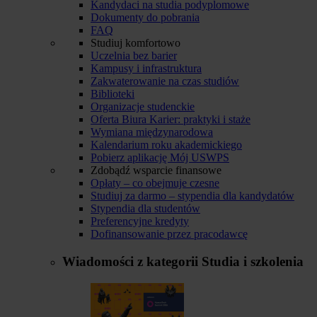
Kandydaci na studia podyplomowe
Dokumenty do pobrania
FAQ
Studiuj komfortowo
Uczelnia bez barier
Kampusy i infrastruktura
Zakwaterowanie na czas studiów
Biblioteki
Organizacje studenckie
Oferta Biura Karier: praktyki i staże
Wymiana międzynarodowa
Kalendarium roku akademickiego
Pobierz aplikację Mój USWPS
Zdobądź wsparcie finansowe
Opłaty – co obejmuje czesne
Studiuj za darmo – stypendia dla kandydatów
Stypendia dla studentów
Preferencyjne kredyty
Dofinansowanie przez pracodawcę
Wiadomości z kategorii
Studia i szkolenia