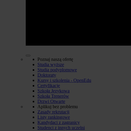
Poznaj naszą ofertę
Studia wyższe
Studia podyplomowe
Doktoraty
Kursy i szkolenia - OpenEdu
Certyfikacje
Szkoła Językowa
Szkoła Trenerów
Drzwi Otwarte
Aplikuj bez problemu
Zasady rekrutacji
Listy rankingowe
Kandydaci z zagranicy
Studenci z innych uczelni