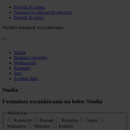
Przejdź do menu
Nawiguj po głównych sekcjach
Przejdź do treści
Wybierz kategorię wyszukiwania
Studia
Badania i projekty
Wydarzenia
Kontakty
Inne
Szybkie linki
Studia
Formularz wyszukiwania na belce: Studia
lokalizacja:
Katowice
Poznań
Rzeszów
Sopot
Warszawa
Wrocław
Kraków