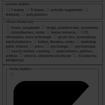
poziom studiów:
I stopnia
II stopnia
jednolite magisterskie
doktoraty
podyplomowe
obszar tematyczny:
biznes, zarządzanie
design, projektowanie, architektura
dziennikarstwo, media
human resources
UX,
informatyka, nowe technologie
języki obce, komunikacja
międzykulturowa
kultura, literatura, sztuka
marketing,
public relations
prawo
psychologia
psychoterapia
rozwój osobisty, coaching
społeczeństwo, państwo,
polityka
zdrowie, zaburzenia psychiczne
AI (sztuczna
inteligencja)
dodatkowe
forma studiów:
informacje
o
studiach