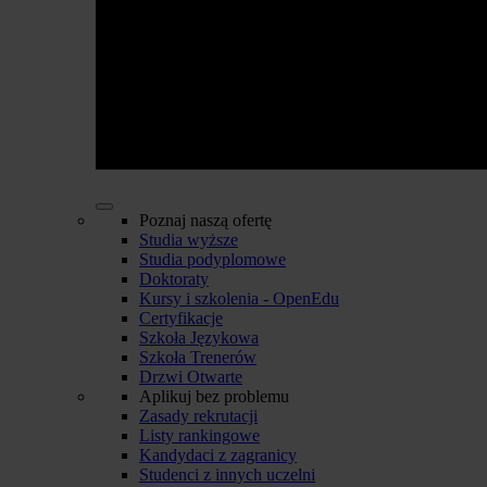
Poznaj naszą ofertę
Studia wyższe
Studia podyplomowe
Doktoraty
Kursy i szkolenia - OpenEdu
Certyfikacje
Szkoła Językowa
Szkoła Trenerów
Drzwi Otwarte
Aplikuj bez problemu
Zasady rekrutacji
Listy rankingowe
Kandydaci z zagranicy
Studenci z innych uczelni