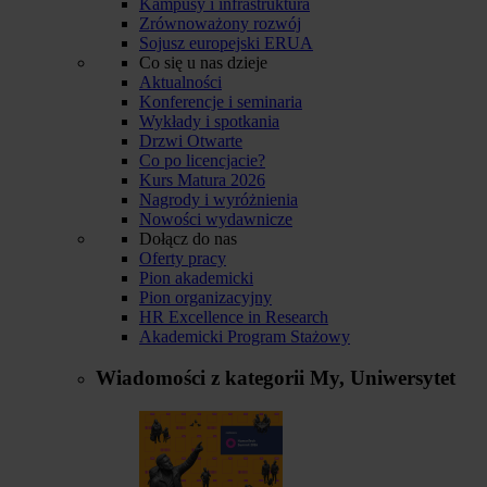
Kampusy i infrastruktura
Zrównoważony rozwój
Sojusz europejski ERUA
Co się u nas dzieje
Aktualności
Konferencje i seminaria
Wykłady i spotkania
Drzwi Otwarte
Co po licencjacie?
Kurs Matura 2026
Nagrody i wyróżnienia
Nowości wydawnicze
Dołącz do nas
Oferty pracy
Pion akademicki
Pion organizacyjny
HR Excellence in Research
Akademicki Program Stażowy
Wiadomości z kategorii
My, Uniwersytet