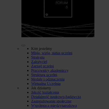
Kim jesteśmy
Misja, wizja, status uczelni
Strategia
Założyciel
Zarząd uczelni
Pracownicy akademiccy
Struktura uczelni
Medale i odznaczenia
Wirtualna Uczelnia
Jak działamy
Jakość kształcenia
Działalność naukowo-badawcza
Zaangażowanie społeczne
Współpraca międzynarodowa