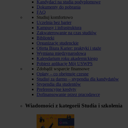
Kandydaci na studia podyplomowe
Dokumenty do pobrania
FAQ
Studiuj komfortowo
Uczelnia bez barier
Kampusy i infrastruktura
Zakwaterowanie na czas studiów
Biblioteki
Organizacje studenckie
Oferta Biura Karier: praktyki i staże
Wymiana międzynarodowa
Kalendarium roku akademickiego
Pobierz aplikację Mój USWPS
Zdobądź wsparcie finansowe
Opłaty – co obejmuje czesne
Studiuj za darmo – stypendia dla kandydatów
Stypendia dla studentów
Preferencyjne kredyty
Dofinansowanie przez pracodawcę
Wiadomości z kategorii
Studia i szkolenia