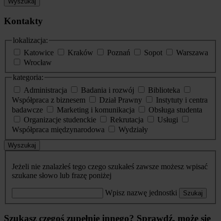
Wyszukaj
Kontakty
lokalizacja:
Katowice
Kraków
Poznań
Sopot
Warszawa
Wrocław
kategoria:
Administracja
Badania i rozwój
Biblioteka
Współpraca z biznesem
Dział Prawny
Instytuty i centra
badawcze
Marketing i komunikacja
Obsługa studenta
Organizacje studenckie
Rekrutacja
Usługi
Współpraca międzynarodowa
Wydziały
Wyszukaj
Jeżeli nie znalazłeś tego czego szukałeś zawsze możesz wpisać
szukane słowo lub frazę poniżej
Wpisz nazwę jednostki
Szukaj
Szukasz czegoś zupełnie innego? Sprawdź, może się