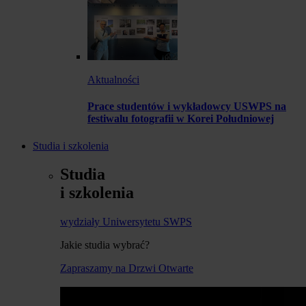
Aktualności
Prace studentów i wykładowcy USWPS na
festiwalu fotografii w Korei Południowej
Studia i szkolenia
Studia
i szkolenia
wydziały Uniwersytetu SWPS
Jakie studia wybrać?
Zapraszamy na Drzwi Otwarte