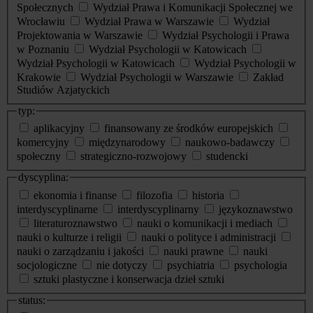
Społecznych
Wydział Prawa i Komunikacji Społecznej we
Wrocławiu
Wydział Prawa w Warszawie
Wydział
Projektowania w Warszawie
Wydział Psychologii i Prawa
w Poznaniu
Wydział Psychologii w Katowicach
Wydział Psychologii w Katowicach
Wydział Psychologii w
Krakowie
Wydział Psychologii w Warszawie
Zakład
Studiów Azjatyckich
typ:
aplikacyjny
finansowany ze środków europejskich
komercyjny
międzynarodowy
naukowo-badawczy
społeczny
strategiczno-rozwojowy
studencki
dyscyplina:
ekonomia i finanse
filozofia
historia
interdyscyplinarne
interdyscyplinarny
językoznawstwo
literaturoznawstwo
nauki o komunikacji i mediach
nauki o kulturze i religii
nauki o polityce i administracji
nauki o zarządzaniu i jakości
nauki prawne
nauki
socjologiczne
nie dotyczy
psychiatria
psychologia
sztuki plastyczne i konserwacja dzieł sztuki
status: