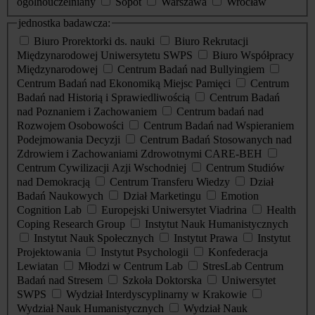
ogólnouczelniany
Sopot
Warszawa
Wrocław
jednostka badawcza:
Biuro Prorektorki ds. nauki
Biuro Rekrutacji
Międzynarodowej Uniwersytetu SWPS
Biuro Współpracy
Międzynarodowej
Centrum Badań nad Bullyingiem
Centrum Badań nad Ekonomiką Miejsc Pamięci
Centrum
Badań nad Historią i Sprawiedliwością
Centrum Badań
nad Poznaniem i Zachowaniem
Centrum badań nad
Rozwojem Osobowości
Centrum Badań nad Wspieraniem
Podejmowania Decyzji
Centrum Badań Stosowanych nad
Zdrowiem i Zachowaniami Zdrowotnymi CARE-BEH
Centrum Cywilizacji Azji Wschodniej
Centrum Studiów
nad Demokracją
Centrum Transferu Wiedzy
Dział
Badań Naukowych
Dział Marketingu
Emotion
Cognition Lab
Europejski Uniwersytet Viadrina
Health
Coping Research Group
Instytut Nauk Humanistycznych
Instytut Nauk Społecznych
Instytut Prawa
Instytut
Projektowania
Instytut Psychologii
Konfederacja
Lewiatan
Młodzi w Centrum Lab
StresLab Centrum
Badań nad Stresem
Szkoła Doktorska
Uniwersytet
SWPS
Wydział Interdyscyplinarny w Krakowie
Wydział Nauk Humanistycznych
Wydział Nauk