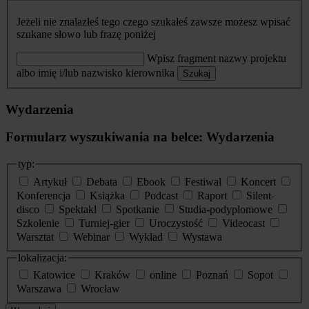
Jeżeli nie znalazłeś tego czego szukałeś zawsze możesz wpisać
szukane słowo lub frazę poniżej
Wpisz fragment nazwy projektu
albo imię i/lub nazwisko kierownika
Szukaj
Wydarzenia
Formularz wyszukiwania na belce: Wydarzenia
typ:
Artykuł
Debata
Ebook
Festiwal
Koncert
Konferencja
Książka
Podcast
Raport
Silent-
disco
Spektakl
Spotkanie
Studia-podyplomowe
Szkolenie
Turniej-gier
Uroczystość
Videocast
Warsztat
Webinar
Wykład
Wystawa
lokalizacja:
Katowice
Kraków
online
Poznań
Sopot
Warszawa
Wrocław