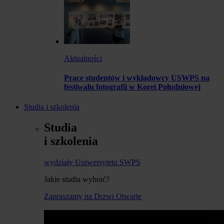
Aktualności
Prace studentów i wykładowcy USWPS na
festiwalu fotografii w Korei Południowej
Studia i szkolenia
Studia
i szkolenia
wydziały Uniwersytetu SWPS
Jakie studia wybrać?
Zapraszamy na Drzwi Otwarte