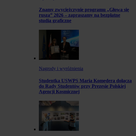
Znamy zwyciężczynie programu „Głowa się
rusza” 2026 – zapraszamy na bezpłatne
studia graficzne
Nagrody i wyróżnienia
Studentka USWPS Maria Komędera dołącza
do Rady Studentów przy Prezesie Polskiej
Agencji Kosmicznej