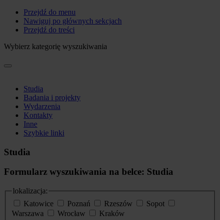
Przejdź do menu
Nawiguj po głównych sekcjach
Przejdź do treści
Wybierz kategorię wyszukiwania
Studia
Badania i projekty
Wydarzenia
Kontakty
Inne
Szybkie linki
Studia
Formularz wyszukiwania na belce: Studia
lokalizacja:
Katowice
Poznań
Rzeszów
Sopot
Warszawa
Wrocław
Kraków