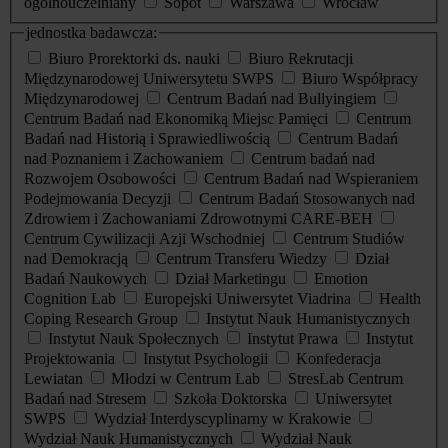
ogólnouczelniany
Sopot
Warszawa
Wrocław
jednostka badawcza:
Biuro Prorektorki ds. nauki
Biuro Rekrutacji
Międzynarodowej Uniwersytetu SWPS
Biuro Współpracy
Międzynarodowej
Centrum Badań nad Bullyingiem
Centrum Badań nad Ekonomiką Miejsc Pamięci
Centrum
Badań nad Historią i Sprawiedliwością
Centrum Badań
nad Poznaniem i Zachowaniem
Centrum badań nad
Rozwojem Osobowości
Centrum Badań nad Wspieraniem
Podejmowania Decyzji
Centrum Badań Stosowanych nad
Zdrowiem i Zachowaniami Zdrowotnymi CARE-BEH
Centrum Cywilizacji Azji Wschodniej
Centrum Studiów
nad Demokracją
Centrum Transferu Wiedzy
Dział
Badań Naukowych
Dział Marketingu
Emotion
Cognition Lab
Europejski Uniwersytet Viadrina
Health
Coping Research Group
Instytut Nauk Humanistycznych
Instytut Nauk Społecznych
Instytut Prawa
Instytut
Projektowania
Instytut Psychologii
Konfederacja
Lewiatan
Młodzi w Centrum Lab
StresLab Centrum
Badań nad Stresem
Szkoła Doktorska
Uniwersytet
SWPS
Wydział Interdyscyplinarny w Krakowie
Wydział Nauk Humanistycznych
Wydział Nauk