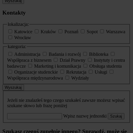
Wyszukaj
Kontakty
lokalizacja:
Katowice
Kraków
Poznań
Sopot
Warszawa
Wrocław
kategoria:
Administracja
Badania i rozwój
Biblioteka
Współpraca z biznesem
Dział Prawny
Instytuty i centra
badawcze
Marketing i komunikacja
Obsługa studenta
Organizacje studenckie
Rekrutacja
Usługi
Współpraca międzynarodowa
Wydziały
Wyszukaj
Jeżeli nie znalazłeś tego czego szukałeś zawsze możesz wpisać
szukane słowo lub frazę poniżej
Wpisz nazwę jednostki
Szukaj
Szukasz czegoś zupełnie innego? Sprawdź, może się