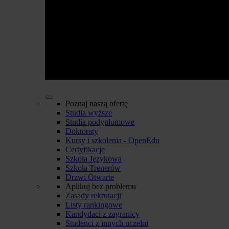
Poznaj naszą ofertę
Studia wyższe
Studia podyplomowe
Doktoraty
Kursy i szkolenia - OpenEdu
Certyfikacje
Szkoła Językowa
Szkoła Trenerów
Drzwi Otwarte
Aplikuj bez problemu
Zasady rekrutacji
Listy rankingowe
Kandydaci z zagranicy
Studenci z innych uczelni