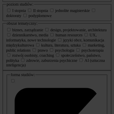
poziom studiów:
I stopnia
II stopnia
jednolite magisterskie
doktoraty
podyplomowe
obszar tematyczny:
biznes, zarządzanie
design, projektowanie, architektura
dziennikarstwo, media
human resources
UX,
informatyka, nowe technologie
języki obce, komunikacja
międzykulturowa
kultura, literatura, sztuka
marketing,
public relations
prawo
psychologia
psychoterapia
rozwój osobisty, coaching
społeczeństwo, państwo,
polityka
zdrowie, zaburzenia psychiczne
AI (sztuczna
inteligencja)
dodatkowe
forma studiów:
informacje
o
studiach