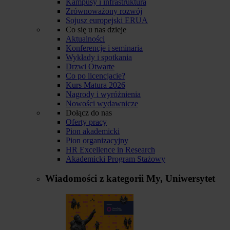
Kampusy i infrastruktura
Zrównoważony rozwój
Sojusz europejski ERUA
Co się u nas dzieje
Aktualności
Konferencje i seminaria
Wykłady i spotkania
Drzwi Otwarte
Co po licencjacie?
Kurs Matura 2026
Nagrody i wyróżnienia
Nowości wydawnicze
Dołącz do nas
Oferty pracy
Pion akademicki
Pion organizacyjny
HR Excellence in Research
Akademicki Program Stażowy
Wiadomości z kategorii
My, Uniwersytet