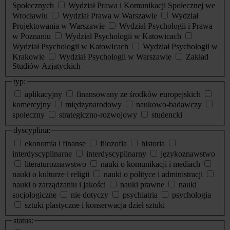
Społecznych
Wydział Prawa i Komunikacji Społecznej we
Wrocławiu
Wydział Prawa w Warszawie
Wydział
Projektowania w Warszawie
Wydział Psychologii i Prawa
w Poznaniu
Wydział Psychologii w Katowicach
Wydział Psychologii w Katowicach
Wydział Psychologii w
Krakowie
Wydział Psychologii w Warszawie
Zakład
Studiów Azjatyckich
typ:
aplikacyjny
finansowany ze środków europejskich
komercyjny
międzynarodowy
naukowo-badawczy
społeczny
strategiczno-rozwojowy
studencki
dyscyplina:
ekonomia i finanse
filozofia
historia
interdyscyplinarne
interdyscyplinarny
językoznawstwo
literaturoznawstwo
nauki o komunikacji i mediach
nauki o kulturze i religii
nauki o polityce i administracji
nauki o zarządzaniu i jakości
nauki prawne
nauki
socjologiczne
nie dotyczy
psychiatria
psychologia
sztuki plastyczne i konserwacja dzieł sztuki
status: