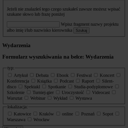
Jeżeli nie znalazłeś tego czego szukałeś zawsze możesz wpisać
szukane słowo lub frazę poniżej
Wpisz fragment nazwy projektu
albo imię i/lub nazwisko kierownika
Szukaj
Wydarzenia
Formularz wyszukiwania na belce: Wydarzenia
typ:
Artykuł
Debata
Ebook
Festiwal
Koncert
Konferencja
Książka
Podcast
Raport
Silent-
disco
Spektakl
Spotkanie
Studia-podyplomowe
Szkolenie
Turniej-gier
Uroczystość
Videocast
Warsztat
Webinar
Wykład
Wystawa
lokalizacja:
Katowice
Kraków
online
Poznań
Sopot
Warszawa
Wrocław