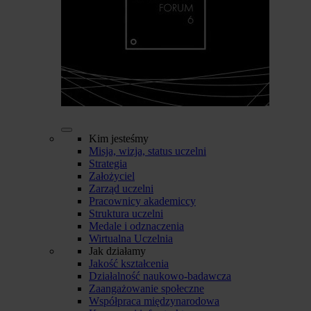
Kim jesteśmy
Misja, wizja, status uczelni
Strategia
Założyciel
Zarząd uczelni
Pracownicy akademiccy
Struktura uczelni
Medale i odznaczenia
Wirtualna Uczelnia
Jak działamy
Jakość kształcenia
Działalność naukowo-badawcza
Zaangażowanie społeczne
Współpraca międzynarodowa