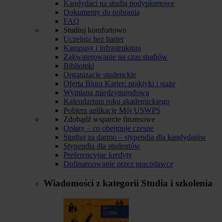
Kandydaci na studia podyplomowe
Dokumenty do pobrania
FAQ
Studiuj komfortowo
Uczelnia bez barier
Kampusy i infrastruktura
Zakwaterowanie na czas studiów
Biblioteki
Organizacje studenckie
Oferta Biura Karier: praktyki i staże
Wymiana międzynarodowa
Kalendarium roku akademickiego
Pobierz aplikację Mój USWPS
Zdobądź wsparcie finansowe
Opłaty – co obejmuje czesne
Studiuj za darmo – stypendia dla kandydatów
Stypendia dla studentów
Preferencyjne kredyty
Dofinansowanie przez pracodawcę
Wiadomości z kategorii
Studia i szkolenia