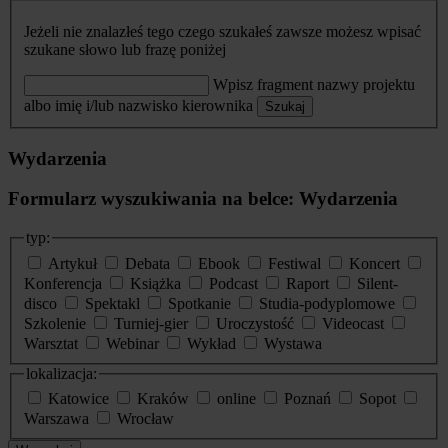
Jeżeli nie znalazłeś tego czego szukałeś zawsze możesz wpisać
szukane słowo lub frazę poniżej
Wpisz fragment nazwy projektu
albo imię i/lub nazwisko kierownika
Szukaj
Wydarzenia
Formularz wyszukiwania na belce: Wydarzenia
typ:
Artykuł
Debata
Ebook
Festiwal
Koncert
Konferencja
Książka
Podcast
Raport
Silent-
disco
Spektakl
Spotkanie
Studia-podyplomowe
Szkolenie
Turniej-gier
Uroczystość
Videocast
Warsztat
Webinar
Wykład
Wystawa
lokalizacja:
Katowice
Kraków
online
Poznań
Sopot
Warszawa
Wrocław