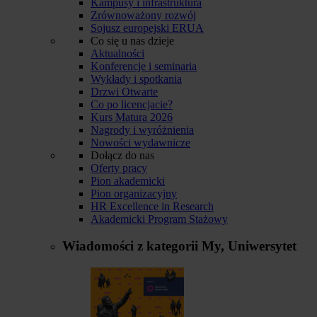
Kampusy i infrastruktura
Zrównoważony rozwój
Sojusz europejski ERUA
Co się u nas dzieje
Aktualności
Konferencje i seminaria
Wykłady i spotkania
Drzwi Otwarte
Co po licencjacie?
Kurs Matura 2026
Nagrody i wyróżnienia
Nowości wydawnicze
Dołącz do nas
Oferty pracy
Pion akademicki
Pion organizacyjny
HR Excellence in Research
Akademicki Program Stażowy
Wiadomości z kategorii
My, Uniwersytet