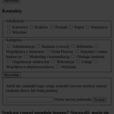
Wyszukaj
Kontakty
lokalizacja:
Katowice
Kraków
Poznań
Sopot
Warszawa
Wrocław
kategoria:
Administracja
Badania i rozwój
Biblioteka
Współpraca z biznesem
Dział Prawny
Instytuty i centra
badawcze
Marketing i komunikacja
Obsługa studenta
Organizacje studenckie
Rekrutacja
Usługi
Współpraca międzynarodowa
Wydziały
Wyszukaj
Jeżeli nie znalazłeś tego czego szukałeś zawsze możesz wpisać
szukane słowo lub frazę poniżej
Wpisz nazwę jednostki
Szukaj
Szukasz czegoś zupełnie innego? Sprawdź, może się