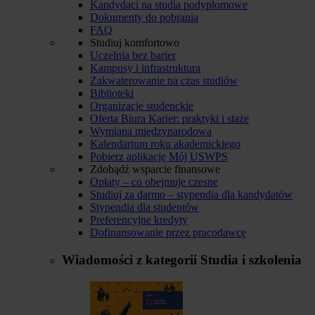
Kandydaci na studia podyplomowe
Dokumenty do pobrania
FAQ
Studiuj komfortowo
Uczelnia bez barier
Kampusy i infrastruktura
Zakwaterowanie na czas studiów
Biblioteki
Organizacje studenckie
Oferta Biura Karier: praktyki i staże
Wymiana międzynarodowa
Kalendarium roku akademickiego
Pobierz aplikację Mój USWPS
Zdobądź wsparcie finansowe
Opłaty – co obejmuje czesne
Studiuj za darmo – stypendia dla kandydatów
Stypendia dla studentów
Preferencyjne kredyty
Dofinansowanie przez pracodawcę
Wiadomości z kategorii
Studia i szkolenia