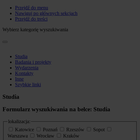
Przejdź do menu
Nawiguj po głównych sekcjach
Przejdź do treści
Wybierz kategorię wyszukiwania
Studia
Badania i projekty
Wydarzenia
Kontakty
Inne
Szybkie linki
Studia
Formularz wyszukiwania na belce: Studia
lokalizacja:
Katowice
Poznań
Rzeszów
Sopot
Warszawa
Wrocław
Kraków