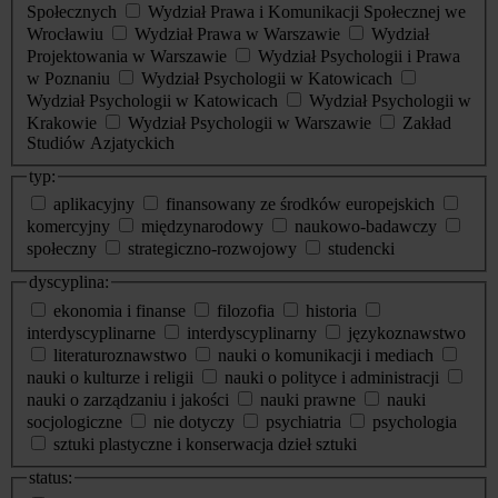
Społecznych
Wydział Prawa i Komunikacji Społecznej we
Wrocławiu
Wydział Prawa w Warszawie
Wydział
Projektowania w Warszawie
Wydział Psychologii i Prawa
w Poznaniu
Wydział Psychologii w Katowicach
Wydział Psychologii w Katowicach
Wydział Psychologii w
Krakowie
Wydział Psychologii w Warszawie
Zakład
Studiów Azjatyckich
typ:
aplikacyjny
finansowany ze środków europejskich
komercyjny
międzynarodowy
naukowo-badawczy
społeczny
strategiczno-rozwojowy
studencki
dyscyplina:
ekonomia i finanse
filozofia
historia
interdyscyplinarne
interdyscyplinarny
językoznawstwo
literaturoznawstwo
nauki o komunikacji i mediach
nauki o kulturze i religii
nauki o polityce i administracji
nauki o zarządzaniu i jakości
nauki prawne
nauki
socjologiczne
nie dotyczy
psychiatria
psychologia
sztuki plastyczne i konserwacja dzieł sztuki
status: