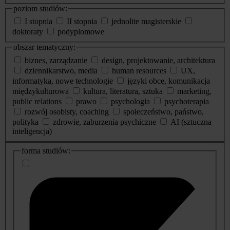
poziom studiów:
I stopnia
II stopnia
jednolite magisterskie
doktoraty
podyplomowe
obszar tematyczny:
biznes, zarządzanie
design, projektowanie, architektura
dziennikarstwo, media
human resources
UX,
informatyka, nowe technologie
języki obce, komunikacja
międzykulturowa
kultura, literatura, sztuka
marketing,
public relations
prawo
psychologia
psychoterapia
rozwój osobisty, coaching
społeczeństwo, państwo,
polityka
zdrowie, zaburzenia psychiczne
AI (sztuczna
inteligencja)
dodatkowe
forma studiów:
informacje
o
studiach