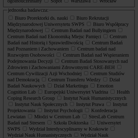
ogólnouczelniany
Sopot
Warszawa
Wrocław
jednostka badawcza:
Biuro Prorektorki ds. nauki
Biuro Rekrutacji
Międzynarodowej Uniwersytetu SWPS
Biuro Współpracy
Międzynarodowej
Centrum Badań nad Bullyingiem
Centrum Badań nad Ekonomiką Miejsc Pamięci
Centrum
Badań nad Historią i Sprawiedliwością
Centrum Badań
nad Poznaniem i Zachowaniem
Centrum badań nad
Rozwojem Osobowości
Centrum Badań nad Wspieraniem
Podejmowania Decyzji
Centrum Badań Stosowanych nad
Zdrowiem i Zachowaniami Zdrowotnymi CARE-BEH
Centrum Cywilizacji Azji Wschodniej
Centrum Studiów
nad Demokracją
Centrum Transferu Wiedzy
Dział
Badań Naukowych
Dział Marketingu
Emotion
Cognition Lab
Europejski Uniwersytet Viadrina
Health
Coping Research Group
Instytut Nauk Humanistycznych
Instytut Nauk Społecznych
Instytut Prawa
Instytut
Projektowania
Instytut Psychologii
Konfederacja
Lewiatan
Młodzi w Centrum Lab
StresLab Centrum
Badań nad Stresem
Szkoła Doktorska
Uniwersytet
SWPS
Wydział Interdyscyplinarny w Krakowie
Wydział Nauk Humanistycznych
Wydział Nauk