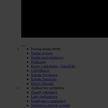
Poznaj naszą ofertę
Studia wyższe
Studia podyplomowe
Doktoraty
Kursy i szkolenia - OpenEdu
Certyfikacje
Szkoła Językowa
Szkoła Trenerów
Drzwi Otwarte
Aplikuj bez problemu
Zasady rekrutacji
Listy rankingowe
Kandydaci z zagranicy
Studenci z innych uczelni