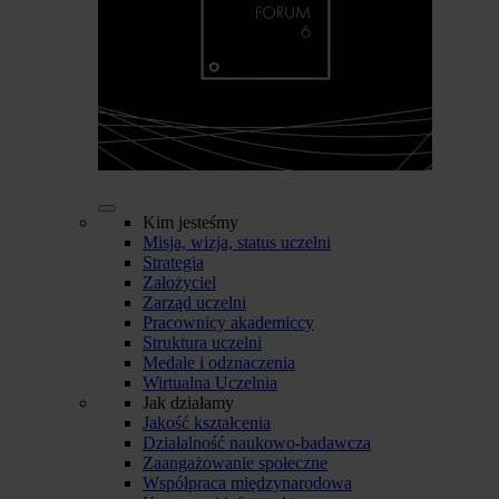
Kim jesteśmy
Misja, wizja, status uczelni
Strategia
Założyciel
Zarząd uczelni
Pracownicy akademiccy
Struktura uczelni
Medale i odznaczenia
Wirtualna Uczelnia
Jak działamy
Jakość kształcenia
Działalność naukowo-badawcza
Zaangażowanie społeczne
Współpraca międzynarodowa