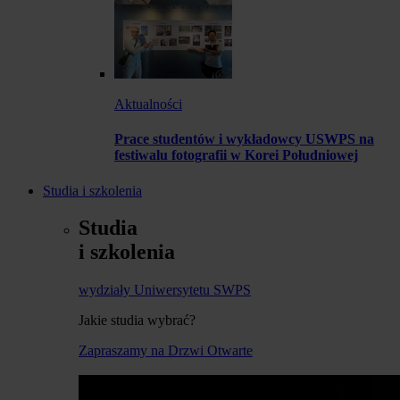
Aktualności
Prace studentów i wykładowcy USWPS na
festiwalu fotografii w Korei Południowej
Studia i szkolenia
Studia
i szkolenia
wydziały Uniwersytetu SWPS
Jakie studia wybrać?
Zapraszamy na Drzwi Otwarte