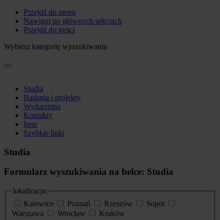
Przejdź do menu
Nawiguj po głównych sekcjach
Przejdź do treści
Wybierz kategorię wyszukiwania
Studia
Badania i projekty
Wydarzenia
Kontakty
Inne
Szybkie linki
Studia
Formularz wyszukiwania na belce: Studia
lokalizacja:
Katowice
Poznań
Rzeszów
Sopot
Warszawa
Wrocław
Kraków