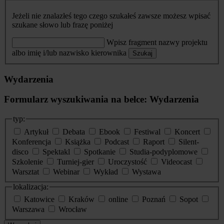
Jeżeli nie znalazłeś tego czego szukałeś zawsze możesz wpisać
szukane słowo lub frazę poniżej
Wpisz fragment nazwy projektu
albo imię i/lub nazwisko kierownika
Szukaj
Wydarzenia
Formularz wyszukiwania na belce: Wydarzenia
typ:
Artykuł
Debata
Ebook
Festiwal
Koncert
Konferencja
Książka
Podcast
Raport
Silent-
disco
Spektakl
Spotkanie
Studia-podyplomowe
Szkolenie
Turniej-gier
Uroczystość
Videocast
Warsztat
Webinar
Wykład
Wystawa
lokalizacja:
Katowice
Kraków
online
Poznań
Sopot
Warszawa
Wrocław