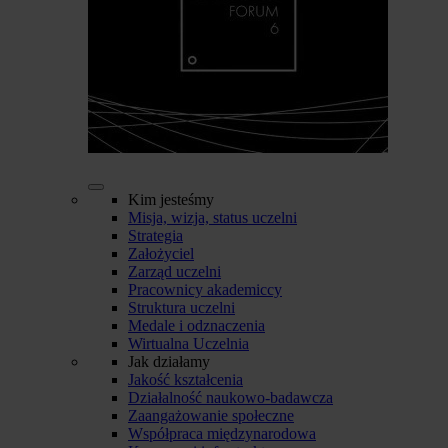
Kim jesteśmy
Misja, wizja, status uczelni
Strategia
Założyciel
Zarząd uczelni
Pracownicy akademiccy
Struktura uczelni
Medale i odznaczenia
Wirtualna Uczelnia
Jak działamy
Jakość kształcenia
Działalność naukowo-badawcza
Zaangażowanie społeczne
Współpraca międzynarodowa