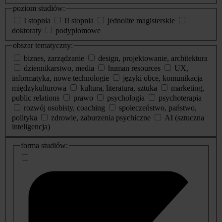
poziom studiów:
I stopnia
II stopnia
jednolite magisterskie
doktoraty
podyplomowe
obszar tematyczny:
biznes, zarządzanie
design, projektowanie, architektura
dziennikarstwo, media
human resources
UX,
informatyka, nowe technologie
języki obce, komunikacja
międzykulturowa
kultura, literatura, sztuka
marketing,
public relations
prawo
psychologia
psychoterapia
rozwój osobisty, coaching
społeczeństwo, państwo,
polityka
zdrowie, zaburzenia psychiczne
AI (sztuczna
inteligencja)
dodatkowe
forma studiów:
informacje
o
studiach