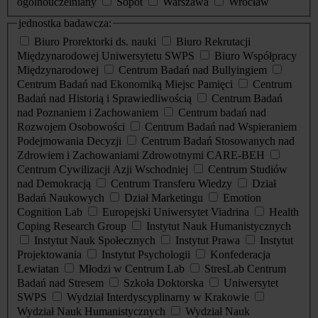
ogólnouczelniany
Sopot
Warszawa
Wrocław
jednostka badawcza:
Biuro Prorektorki ds. nauki
Biuro Rekrutacji
Międzynarodowej Uniwersytetu SWPS
Biuro Współpracy
Międzynarodowej
Centrum Badań nad Bullyingiem
Centrum Badań nad Ekonomiką Miejsc Pamięci
Centrum
Badań nad Historią i Sprawiedliwością
Centrum Badań
nad Poznaniem i Zachowaniem
Centrum badań nad
Rozwojem Osobowości
Centrum Badań nad Wspieraniem
Podejmowania Decyzji
Centrum Badań Stosowanych nad
Zdrowiem i Zachowaniami Zdrowotnymi CARE-BEH
Centrum Cywilizacji Azji Wschodniej
Centrum Studiów
nad Demokracją
Centrum Transferu Wiedzy
Dział
Badań Naukowych
Dział Marketingu
Emotion
Cognition Lab
Europejski Uniwersytet Viadrina
Health
Coping Research Group
Instytut Nauk Humanistycznych
Instytut Nauk Społecznych
Instytut Prawa
Instytut
Projektowania
Instytut Psychologii
Konfederacja
Lewiatan
Młodzi w Centrum Lab
StresLab Centrum
Badań nad Stresem
Szkoła Doktorska
Uniwersytet
SWPS
Wydział Interdyscyplinarny w Krakowie
Wydział Nauk Humanistycznych
Wydział Nauk