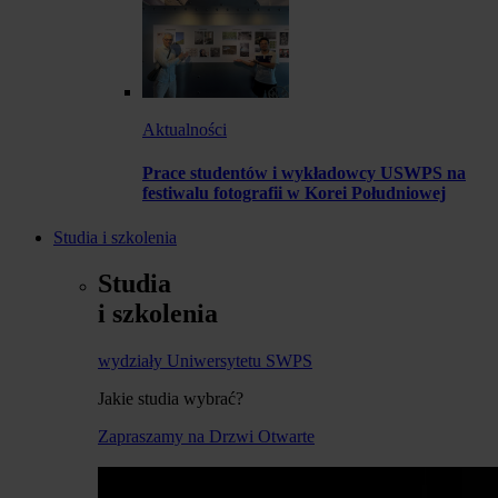
Aktualności
Prace studentów i wykładowcy USWPS na
festiwalu fotografii w Korei Południowej
Studia i szkolenia
Studia
i szkolenia
wydziały Uniwersytetu SWPS
Jakie studia wybrać?
Zapraszamy na Drzwi Otwarte