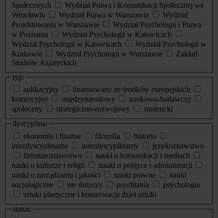
Społecznych
Wydział Prawa i Komunikacji Społecznej we
Wrocławiu
Wydział Prawa w Warszawie
Wydział
Projektowania w Warszawie
Wydział Psychologii i Prawa
w Poznaniu
Wydział Psychologii w Katowicach
Wydział Psychologii w Katowicach
Wydział Psychologii w
Krakowie
Wydział Psychologii w Warszawie
Zakład
Studiów Azjatyckich
typ:
aplikacyjny
finansowany ze środków europejskich
komercyjny
międzynarodowy
naukowo-badawczy
społeczny
strategiczno-rozwojowy
studencki
dyscyplina:
ekonomia i finanse
filozofia
historia
interdyscyplinarne
interdyscyplinarny
językoznawstwo
literaturoznawstwo
nauki o komunikacji i mediach
nauki o kulturze i religii
nauki o polityce i administracji
nauki o zarządzaniu i jakości
nauki prawne
nauki
socjologiczne
nie dotyczy
psychiatria
psychologia
sztuki plastyczne i konserwacja dzieł sztuki
status: