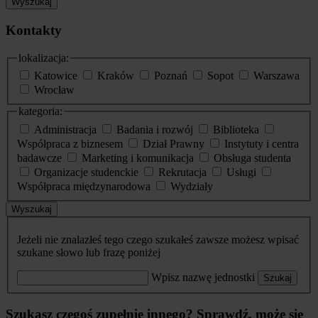
Wyszukaj
Kontakty
lokalizacja:
Katowice
Kraków
Poznań
Sopot
Warszawa
Wrocław
kategoria:
Administracja
Badania i rozwój
Biblioteka
Współpraca z biznesem
Dział Prawny
Instytuty i centra
badawcze
Marketing i komunikacja
Obsługa studenta
Organizacje studenckie
Rekrutacja
Usługi
Współpraca międzynarodowa
Wydziały
Wyszukaj
Jeżeli nie znalazłeś tego czego szukałeś zawsze możesz wpisać
szukane słowo lub frazę poniżej
Wpisz nazwę jednostki
Szukaj
Szukasz czegoś zupełnie innego? Sprawdź, może się