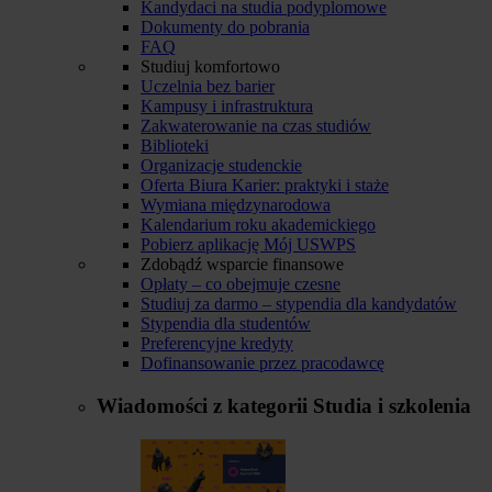
Kandydaci na studia podyplomowe
Dokumenty do pobrania
FAQ
Studiuj komfortowo
Uczelnia bez barier
Kampusy i infrastruktura
Zakwaterowanie na czas studiów
Biblioteki
Organizacje studenckie
Oferta Biura Karier: praktyki i staże
Wymiana międzynarodowa
Kalendarium roku akademickiego
Pobierz aplikację Mój USWPS
Zdobądź wsparcie finansowe
Opłaty – co obejmuje czesne
Studiuj za darmo – stypendia dla kandydatów
Stypendia dla studentów
Preferencyjne kredyty
Dofinansowanie przez pracodawcę
Wiadomości z kategorii
Studia i szkolenia