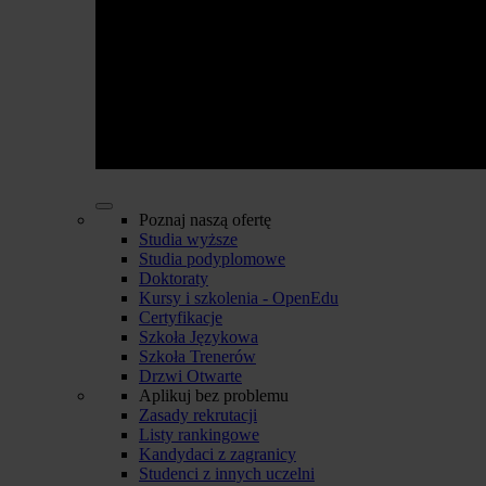
Poznaj naszą ofertę
Studia wyższe
Studia podyplomowe
Doktoraty
Kursy i szkolenia - OpenEdu
Certyfikacje
Szkoła Językowa
Szkoła Trenerów
Drzwi Otwarte
Aplikuj bez problemu
Zasady rekrutacji
Listy rankingowe
Kandydaci z zagranicy
Studenci z innych uczelni