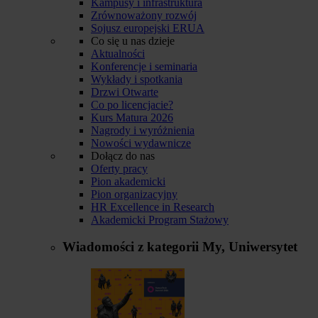
Kampusy i infrastruktura
Zrównoważony rozwój
Sojusz europejski ERUA
Co się u nas dzieje
Aktualności
Konferencje i seminaria
Wykłady i spotkania
Drzwi Otwarte
Co po licencjacie?
Kurs Matura 2026
Nagrody i wyróżnienia
Nowości wydawnicze
Dołącz do nas
Oferty pracy
Pion akademicki
Pion organizacyjny
HR Excellence in Research
Akademicki Program Stażowy
Wiadomości z kategorii
My, Uniwersytet