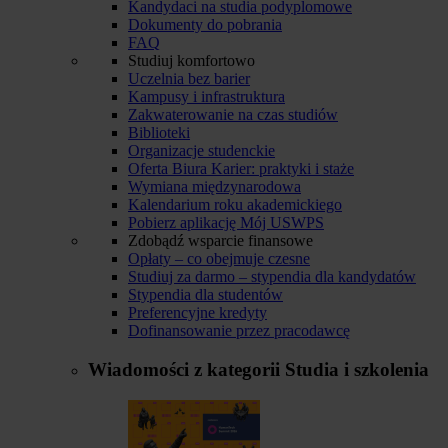
Kandydaci na studia podyplomowe
Dokumenty do pobrania
FAQ
Studiuj komfortowo
Uczelnia bez barier
Kampusy i infrastruktura
Zakwaterowanie na czas studiów
Biblioteki
Organizacje studenckie
Oferta Biura Karier: praktyki i staże
Wymiana międzynarodowa
Kalendarium roku akademickiego
Pobierz aplikację Mój USWPS
Zdobądź wsparcie finansowe
Opłaty – co obejmuje czesne
Studiuj za darmo – stypendia dla kandydatów
Stypendia dla studentów
Preferencyjne kredyty
Dofinansowanie przez pracodawcę
Wiadomości z kategorii
Studia i szkolenia