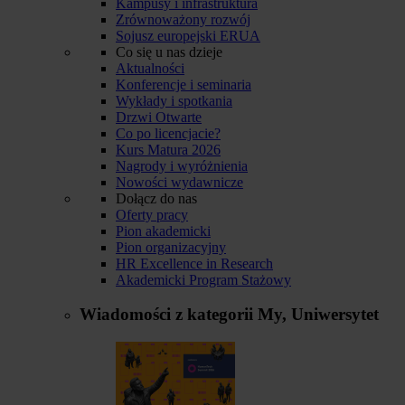
Kampusy i infrastruktura
Zrównoważony rozwój
Sojusz europejski ERUA
Co się u nas dzieje
Aktualności
Konferencje i seminaria
Wykłady i spotkania
Drzwi Otwarte
Co po licencjacie?
Kurs Matura 2026
Nagrody i wyróżnienia
Nowości wydawnicze
Dołącz do nas
Oferty pracy
Pion akademicki
Pion organizacyjny
HR Excellence in Research
Akademicki Program Stażowy
Wiadomości z kategorii
My, Uniwersytet