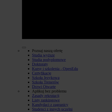
Poznaj naszą ofertę
Studia wyższe
Studia podyplomowe
Doktoraty
Kursy i szkolenia - OpenEdu
Certyfikacje
Szkoła Językowa
Szkoła Trenerów
Drzwi Otwarte
Aplikuj bez problemu
Zasady rekrutacji
Listy rankingowe
Kandydaci z zagranicy
Studenci z innych uczelni