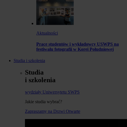
Aktualności
Prace studentów i wykładowcy USWPS na
festiwalu fotografii w Korei Południowej
Studia i szkolenia
Studia
i szkolenia
wydziały Uniwersytetu SWPS
Jakie studia wybrać?
Zapraszamy na Drzwi Otwarte