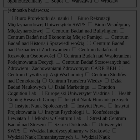
ogólnouczelniany
Sopot
Warszawa
Wrocław
jednostka badawcza:
Biuro Prorektorki ds. nauki
Biuro Rekrutacji
Międzynarodowej Uniwersytetu SWPS
Biuro Współpracy
Międzynarodowej
Centrum Badań nad Bullyingiem
Centrum Badań nad Ekonomiką Miejsc Pamięci
Centrum
Badań nad Historią i Sprawiedliwością
Centrum Badań
nad Poznaniem i Zachowaniem
Centrum badań nad
Rozwojem Osobowości
Centrum Badań nad Wspieraniem
Podejmowania Decyzji
Centrum Badań Stosowanych nad
Zdrowiem i Zachowaniami Zdrowotnymi CARE-BEH
Centrum Cywilizacji Azji Wschodniej
Centrum Studiów
nad Demokracją
Centrum Transferu Wiedzy
Dział
Badań Naukowych
Dział Marketingu
Emotion
Cognition Lab
Europejski Uniwersytet Viadrina
Health
Coping Research Group
Instytut Nauk Humanistycznych
Instytut Nauk Społecznych
Instytut Prawa
Instytut
Projektowania
Instytut Psychologii
Konfederacja
Lewiatan
Młodzi w Centrum Lab
StresLab Centrum
Badań nad Stresem
Szkoła Doktorska
Uniwersytet
SWPS
Wydział Interdyscyplinarny w Krakowie
Wydział Nauk Humanistycznych
Wydział Nauk