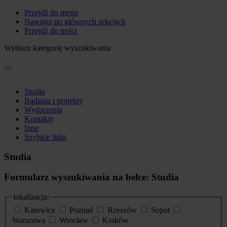
Przejdź do menu
Nawiguj po głównych sekcjach
Przejdź do treści
Wybierz kategorię wyszukiwania
Studia
Badania i projekty
Wydarzenia
Kontakty
Inne
Szybkie linki
Studia
Formularz wyszukiwania na belce: Studia
lokalizacja:
Katowice
Poznań
Rzeszów
Sopot
Warszawa
Wrocław
Kraków