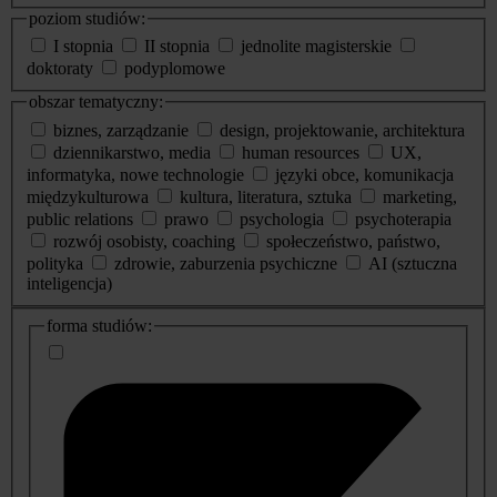
poziom studiów:
I stopnia
II stopnia
jednolite magisterskie
doktoraty
podyplomowe
obszar tematyczny:
biznes, zarządzanie
design, projektowanie, architektura
dziennikarstwo, media
human resources
UX,
informatyka, nowe technologie
języki obce, komunikacja
międzykulturowa
kultura, literatura, sztuka
marketing,
public relations
prawo
psychologia
psychoterapia
rozwój osobisty, coaching
społeczeństwo, państwo,
polityka
zdrowie, zaburzenia psychiczne
AI (sztuczna
inteligencja)
dodatkowe
forma studiów:
informacje
o
studiach