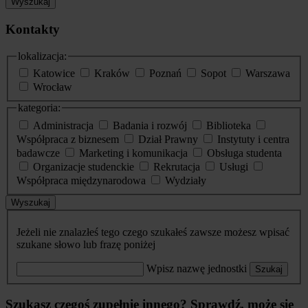
Wyszukaj
Kontakty
lokalizacja:
Katowice
Kraków
Poznań
Sopot
Warszawa
Wrocław
kategoria:
Administracja
Badania i rozwój
Biblioteka
Współpraca z biznesem
Dział Prawny
Instytuty i centra
badawcze
Marketing i komunikacja
Obsługa studenta
Organizacje studenckie
Rekrutacja
Usługi
Współpraca międzynarodowa
Wydziały
Wyszukaj
Jeżeli nie znalazłeś tego czego szukałeś zawsze możesz wpisać
szukane słowo lub frazę poniżej
Wpisz nazwę jednostki
Szukaj
Szukasz czegoś zupełnie innego? Sprawdź, może się