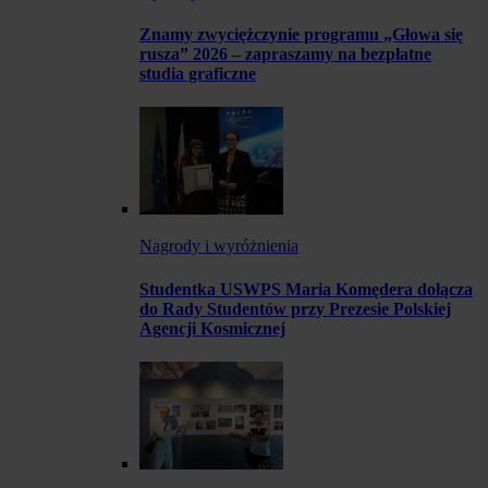
Znamy zwyciężczynie programu „Głowa się
rusza” 2026 – zapraszamy na bezpłatne
studia graficzne
Nagrody i wyróżnienia
Studentka USWPS Maria Komędera dołącza
do Rady Studentów przy Prezesie Polskiej
Agencji Kosmicznej