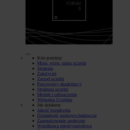
Kim jesteśmy
Misja, wizja, status uczelni
Strategia
Założyciel
Zarząd uczelni
Pracownicy akademiccy
Struktura uczelni
Medale i odznaczenia
Wirtualna Uczelnia
Jak działamy
Jakość kształcenia
Działalność naukowo-badawcza
Zaangażowanie społeczne
Współpraca międzynarodowa