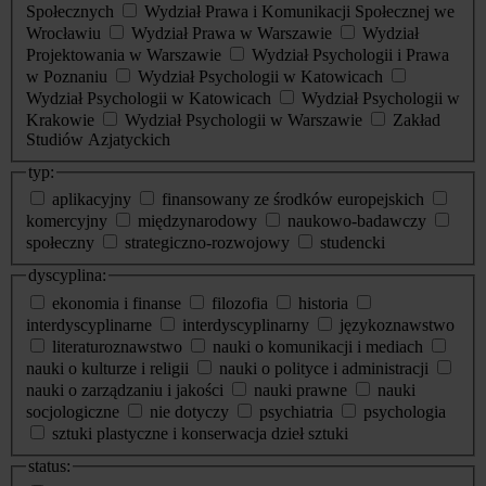
Społecznych
Wydział Prawa i Komunikacji Społecznej we
Wrocławiu
Wydział Prawa w Warszawie
Wydział
Projektowania w Warszawie
Wydział Psychologii i Prawa
w Poznaniu
Wydział Psychologii w Katowicach
Wydział Psychologii w Katowicach
Wydział Psychologii w
Krakowie
Wydział Psychologii w Warszawie
Zakład
Studiów Azjatyckich
typ:
aplikacyjny
finansowany ze środków europejskich
komercyjny
międzynarodowy
naukowo-badawczy
społeczny
strategiczno-rozwojowy
studencki
dyscyplina:
ekonomia i finanse
filozofia
historia
interdyscyplinarne
interdyscyplinarny
językoznawstwo
literaturoznawstwo
nauki o komunikacji i mediach
nauki o kulturze i religii
nauki o polityce i administracji
nauki o zarządzaniu i jakości
nauki prawne
nauki
socjologiczne
nie dotyczy
psychiatria
psychologia
sztuki plastyczne i konserwacja dzieł sztuki
status: