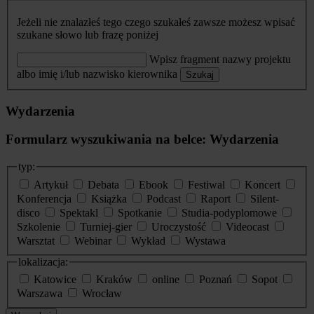
Jeżeli nie znalazłeś tego czego szukałeś zawsze możesz wpisać
szukane słowo lub frazę poniżej
Wpisz fragment nazwy projektu
albo imię i/lub nazwisko kierownika
Szukaj
Wydarzenia
Formularz wyszukiwania na belce: Wydarzenia
typ:
Artykuł
Debata
Ebook
Festiwal
Koncert
Konferencja
Książka
Podcast
Raport
Silent-
disco
Spektakl
Spotkanie
Studia-podyplomowe
Szkolenie
Turniej-gier
Uroczystość
Videocast
Warsztat
Webinar
Wykład
Wystawa
lokalizacja:
Katowice
Kraków
online
Poznań
Sopot
Warszawa
Wrocław