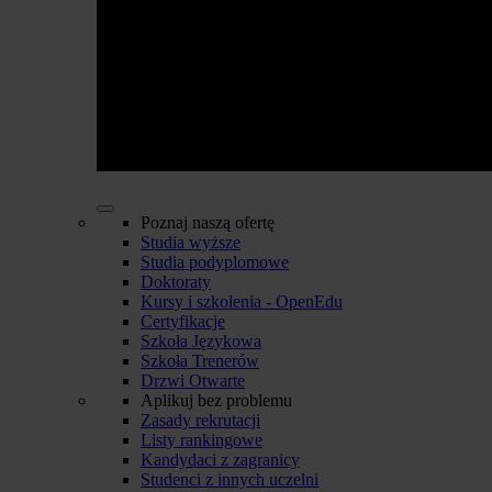
Poznaj naszą ofertę
Studia wyższe
Studia podyplomowe
Doktoraty
Kursy i szkolenia - OpenEdu
Certyfikacje
Szkoła Językowa
Szkoła Trenerów
Drzwi Otwarte
Aplikuj bez problemu
Zasady rekrutacji
Listy rankingowe
Kandydaci z zagranicy
Studenci z innych uczelni