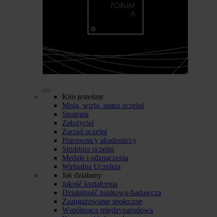
Kim jesteśmy
Misja, wizja, status uczelni
Strategia
Założyciel
Zarząd uczelni
Pracownicy akademiccy
Struktura uczelni
Medale i odznaczenia
Wirtualna Uczelnia
Jak działamy
Jakość kształcenia
Działalność naukowo-badawcza
Zaangażowanie społeczne
Współpraca międzynarodowa