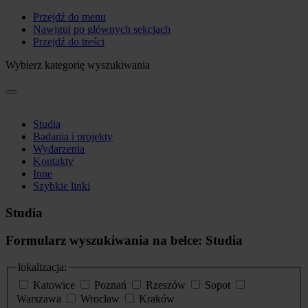
Przejdź do menu
Nawiguj po głównych sekcjach
Przejdź do treści
Wybierz kategorię wyszukiwania
Studia
Badania i projekty
Wydarzenia
Kontakty
Inne
Szybkie linki
Studia
Formularz wyszukiwania na belce: Studia
lokalizacja:
Katowice
Poznań
Rzeszów
Sopot
Warszawa
Wrocław
Kraków