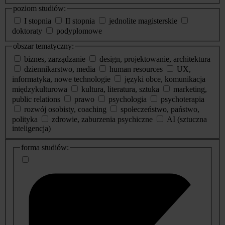
poziom studiów:
I stopnia
II stopnia
jednolite magisterskie
doktoraty
podyplomowe
obszar tematyczny:
biznes, zarządzanie
design, projektowanie, architektura
dziennikarstwo, media
human resources
UX,
informatyka, nowe technologie
języki obce, komunikacja
międzykulturowa
kultura, literatura, sztuka
marketing,
public relations
prawo
psychologia
psychoterapia
rozwój osobisty, coaching
społeczeństwo, państwo,
polityka
zdrowie, zaburzenia psychiczne
AI (sztuczna
inteligencja)
dodatkowe
forma studiów:
informacje
o
studiach