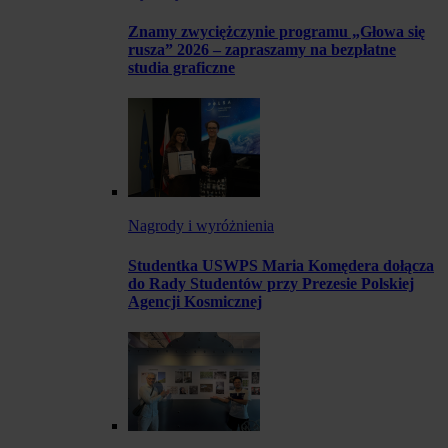
Znamy zwyciężczynie programu „Głowa się
rusza” 2026 – zapraszamy na bezpłatne
studia graficzne
Nagrody i wyróżnienia
Studentka USWPS Maria Komędera dołącza
do Rady Studentów przy Prezesie Polskiej
Agencji Kosmicznej