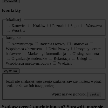
Wyszukaj
Kontakty
lokalizacja:
Katowice
Kraków
Poznań
Sopot
Warszawa
Wrocław
kategoria:
Administracja
Badania i rozwój
Biblioteka
Współpraca z biznesem
Dział Prawny
Instytuty i centra
badawcze
Marketing i komunikacja
Obsługa studenta
Organizacje studenckie
Rekrutacja
Usługi
Współpraca międzynarodowa
Wydziały
Wyszukaj
Jeżeli nie znalazłeś tego czego szukałeś zawsze możesz wpisać
szukane słowo lub frazę poniżej
Wpisz nazwę jednostki
Szukaj
Szukasz czegoś zupełnie innego? Sprawdź, może się