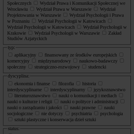
Społecznych
Wydział Prawa i Komunikacji Społecznej we
Wrocławiu
Wydział Prawa w Warszawie
Wydział
Projektowania w Warszawie
Wydział Psychologii i Prawa
w Poznaniu
Wydział Psychologii w Katowicach
Wydział Psychologii w Katowicach
Wydział Psychologii w
Krakowie
Wydział Psychologii w Warszawie
Zakład
Studiów Azjatyckich
typ:
aplikacyjny
finansowany ze środków europejskich
komercyjny
międzynarodowy
naukowo-badawczy
społeczny
strategiczno-rozwojowy
studencki
dyscyplina:
ekonomia i finanse
filozofia
historia
interdyscyplinarne
interdyscyplinarny
językoznawstwo
literaturoznawstwo
nauki o komunikacji i mediach
nauki o kulturze i religii
nauki o polityce i administracji
nauki o zarządzaniu i jakości
nauki prawne
nauki
socjologiczne
nie dotyczy
psychiatria
psychologia
sztuki plastyczne i konserwacja dzieł sztuki
status: