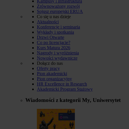
Kampusy i infrastruktura
Zrównoważony rozwój
Sojusz europejski ERUA
Co się u nas dzieje
Aktualności
Konferencje i seminaria
Wykłady i spotkania
Drzwi Otwarte
Co po licencjacie?
Kurs Matura 2026
Nagrody i wyróżnienia
Nowości wydawnicze
Dołącz do nas
Oferty pracy
Pion akademicki
Pion organizacyjny
HR Excellence in Research
Akademicki Program Stażowy
Wiadomości z kategorii
My, Uniwersytet