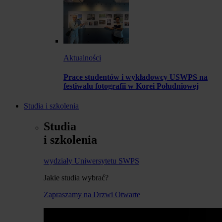
Aktualności
Prace studentów i wykładowcy USWPS na
festiwalu fotografii w Korei Południowej
Studia i szkolenia
Studia
i szkolenia
wydziały Uniwersytetu SWPS
Jakie studia wybrać?
Zapraszamy na Drzwi Otwarte