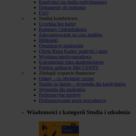
Kandydaci na studia podyplomowe
Dokumenty do pobrania
FAQ
Studiuj komfortowo
Uczelnia bez barier
Kampusy i infrastruktura
Zakwaterowanie na czas studiów
Biblioteki
Organizacje studenckie
Oferta Biura Karier: praktyki i staże
Wymiana międzynarodowa
Kalendarium roku akademickiego
Pobierz aplikację Mój USWPS
Zdobądź wsparcie finansowe
Opłaty – co obejmuje czesne
Studiuj za darmo – stypendia dla kandydatów
Stypendia dla studentów
Preferencyjne kredyty
Dofinansowanie przez pracodawcę
Wiadomości z kategorii
Studia i szkolenia