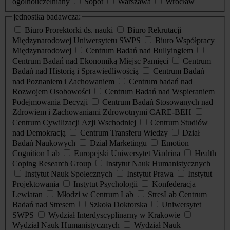
ogólnouczelniany
Sopot
Warszawa
Wrocław
jednostka badawcza:
Biuro Prorektorki ds. nauki
Biuro Rekrutacji
Międzynarodowej Uniwersytetu SWPS
Biuro Współpracy
Międzynarodowej
Centrum Badań nad Bullyingiem
Centrum Badań nad Ekonomiką Miejsc Pamięci
Centrum
Badań nad Historią i Sprawiedliwością
Centrum Badań
nad Poznaniem i Zachowaniem
Centrum badań nad
Rozwojem Osobowości
Centrum Badań nad Wspieraniem
Podejmowania Decyzji
Centrum Badań Stosowanych nad
Zdrowiem i Zachowaniami Zdrowotnymi CARE-BEH
Centrum Cywilizacji Azji Wschodniej
Centrum Studiów
nad Demokracją
Centrum Transferu Wiedzy
Dział
Badań Naukowych
Dział Marketingu
Emotion
Cognition Lab
Europejski Uniwersytet Viadrina
Health
Coping Research Group
Instytut Nauk Humanistycznych
Instytut Nauk Społecznych
Instytut Prawa
Instytut
Projektowania
Instytut Psychologii
Konfederacja
Lewiatan
Młodzi w Centrum Lab
StresLab Centrum
Badań nad Stresem
Szkoła Doktorska
Uniwersytet
SWPS
Wydział Interdyscyplinarny w Krakowie
Wydział Nauk Humanistycznych
Wydział Nauk