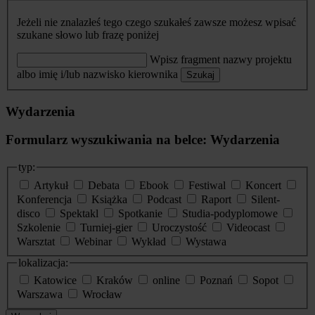
Jeżeli nie znalazłeś tego czego szukałeś zawsze możesz wpisać
szukane słowo lub frazę poniżej
Wpisz fragment nazwy projektu
albo imię i/lub nazwisko kierownika
Szukaj
Wydarzenia
Formularz wyszukiwania na belce: Wydarzenia
typ:
Artykuł
Debata
Ebook
Festiwal
Koncert
Konferencja
Książka
Podcast
Raport
Silent-
disco
Spektakl
Spotkanie
Studia-podyplomowe
Szkolenie
Turniej-gier
Uroczystość
Videocast
Warsztat
Webinar
Wykład
Wystawa
lokalizacja:
Katowice
Kraków
online
Poznań
Sopot
Warszawa
Wrocław