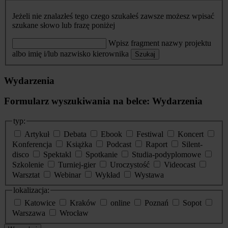
Jeżeli nie znalazłeś tego czego szukałeś zawsze możesz wpisać
szukane słowo lub frazę poniżej
Wpisz fragment nazwy projektu
albo imię i/lub nazwisko kierownika
Szukaj
Wydarzenia
Formularz wyszukiwania na belce: Wydarzenia
typ:
Artykuł
Debata
Ebook
Festiwal
Koncert
Konferencja
Książka
Podcast
Raport
Silent-
disco
Spektakl
Spotkanie
Studia-podyplomowe
Szkolenie
Turniej-gier
Uroczystość
Videocast
Warsztat
Webinar
Wykład
Wystawa
lokalizacja:
Katowice
Kraków
online
Poznań
Sopot
Warszawa
Wrocław