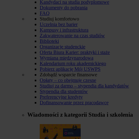
Kandydaci na studia podyplomowe
Dokumenty do pobrania
FAQ
Studiuj komfortowo
Uczelnia bez barier
Kampusy i infrastruktura
Zakwaterowanie na czas studiów
Biblioteki
Organizacje studenckie
Oferta Biura Karier: praktyki i staże
Wymiana międzynarodowa
Kalendarium roku akademickiego
Pobierz aplikację Mój USWPS
Zdobądź wsparcie finansowe
Opłaty – co obejmuje czesne
Studiuj za darmo – stypendia dla kandydatów
Stypendia dla studentów
Preferencyjne kredyty
Dofinansowanie przez pracodawcę
Wiadomości z kategorii
Studia i szkolenia