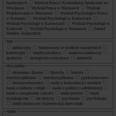
Społecznych
Wydział Prawa i Komunikacji Społecznej we
Wrocławiu
Wydział Prawa w Warszawie
Wydział
Projektowania w Warszawie
Wydział Psychologii i Prawa
w Poznaniu
Wydział Psychologii w Katowicach
Wydział Psychologii w Katowicach
Wydział Psychologii w
Krakowie
Wydział Psychologii w Warszawie
Zakład
Studiów Azjatyckich
typ:
aplikacyjny
finansowany ze środków europejskich
komercyjny
międzynarodowy
naukowo-badawczy
społeczny
strategiczno-rozwojowy
studencki
dyscyplina:
ekonomia i finanse
filozofia
historia
interdyscyplinarne
interdyscyplinarny
językoznawstwo
literaturoznawstwo
nauki o komunikacji i mediach
nauki o kulturze i religii
nauki o polityce i administracji
nauki o zarządzaniu i jakości
nauki prawne
nauki
socjologiczne
nie dotyczy
psychiatria
psychologia
sztuki plastyczne i konserwacja dzieł sztuki
status: