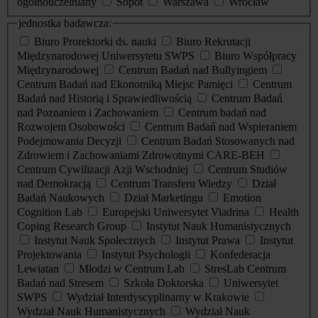
ogólnouczelniany
Sopot
Warszawa
Wrocław
jednostka badawcza:
Biuro Prorektorki ds. nauki
Biuro Rekrutacji
Międzynarodowej Uniwersytetu SWPS
Biuro Współpracy
Międzynarodowej
Centrum Badań nad Bullyingiem
Centrum Badań nad Ekonomiką Miejsc Pamięci
Centrum
Badań nad Historią i Sprawiedliwością
Centrum Badań
nad Poznaniem i Zachowaniem
Centrum badań nad
Rozwojem Osobowości
Centrum Badań nad Wspieraniem
Podejmowania Decyzji
Centrum Badań Stosowanych nad
Zdrowiem i Zachowaniami Zdrowotnymi CARE-BEH
Centrum Cywilizacji Azji Wschodniej
Centrum Studiów
nad Demokracją
Centrum Transferu Wiedzy
Dział
Badań Naukowych
Dział Marketingu
Emotion
Cognition Lab
Europejski Uniwersytet Viadrina
Health
Coping Research Group
Instytut Nauk Humanistycznych
Instytut Nauk Społecznych
Instytut Prawa
Instytut
Projektowania
Instytut Psychologii
Konfederacja
Lewiatan
Młodzi w Centrum Lab
StresLab Centrum
Badań nad Stresem
Szkoła Doktorska
Uniwersytet
SWPS
Wydział Interdyscyplinarny w Krakowie
Wydział Nauk Humanistycznych
Wydział Nauk