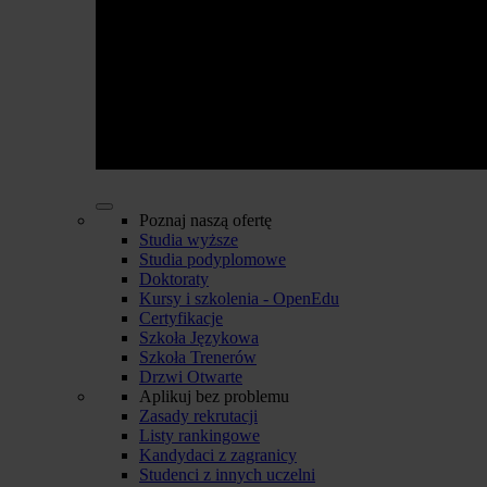
Poznaj naszą ofertę
Studia wyższe
Studia podyplomowe
Doktoraty
Kursy i szkolenia - OpenEdu
Certyfikacje
Szkoła Językowa
Szkoła Trenerów
Drzwi Otwarte
Aplikuj bez problemu
Zasady rekrutacji
Listy rankingowe
Kandydaci z zagranicy
Studenci z innych uczelni