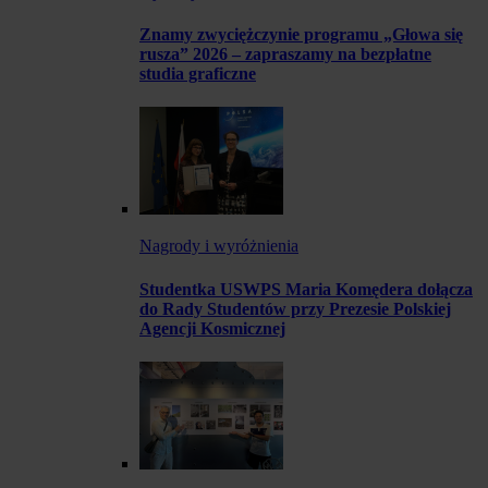
Znamy zwyciężczynie programu „Głowa się
rusza” 2026 – zapraszamy na bezpłatne
studia graficzne
Nagrody i wyróżnienia
Studentka USWPS Maria Komędera dołącza
do Rady Studentów przy Prezesie Polskiej
Agencji Kosmicznej