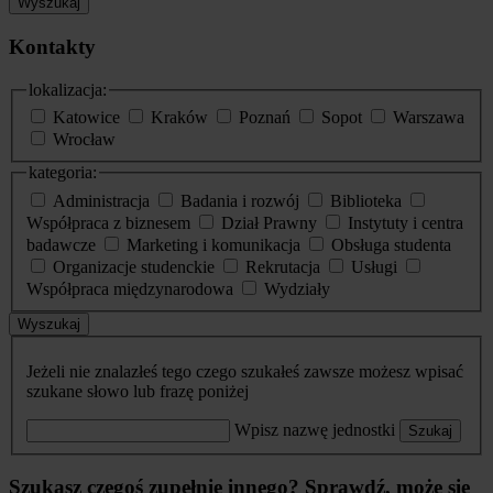
Wyszukaj
Kontakty
lokalizacja:
Katowice
Kraków
Poznań
Sopot
Warszawa
Wrocław
kategoria:
Administracja
Badania i rozwój
Biblioteka
Współpraca z biznesem
Dział Prawny
Instytuty i centra
badawcze
Marketing i komunikacja
Obsługa studenta
Organizacje studenckie
Rekrutacja
Usługi
Współpraca międzynarodowa
Wydziały
Wyszukaj
Jeżeli nie znalazłeś tego czego szukałeś zawsze możesz wpisać
szukane słowo lub frazę poniżej
Wpisz nazwę jednostki
Szukaj
Szukasz czegoś zupełnie innego? Sprawdź, może się