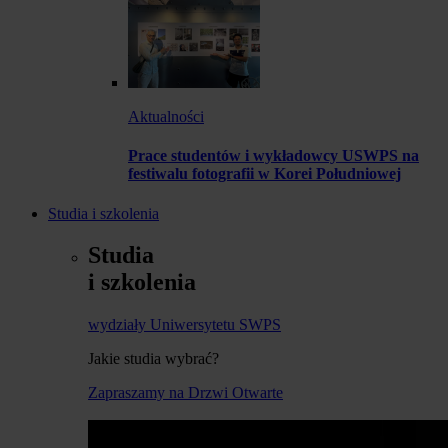
Aktualności
Prace studentów i wykładowcy USWPS na
festiwalu fotografii w Korei Południowej
Studia i szkolenia
Studia
i szkolenia
wydziały Uniwersytetu SWPS
Jakie studia wybrać?
Zapraszamy na Drzwi Otwarte