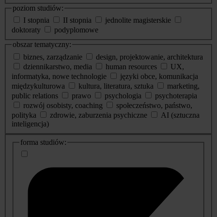
poziom studiów:
I stopnia
II stopnia
jednolite magisterskie
doktoraty
podyplomowe
obszar tematyczny:
biznes, zarządzanie
design, projektowanie, architektura
dziennikarstwo, media
human resources
UX,
informatyka, nowe technologie
języki obce, komunikacja
międzykulturowa
kultura, literatura, sztuka
marketing,
public relations
prawo
psychologia
psychoterapia
rozwój osobisty, coaching
społeczeństwo, państwo,
polityka
zdrowie, zaburzenia psychiczne
AI (sztuczna
inteligencja)
dodatkowe
forma studiów:
informacje
o
studiach