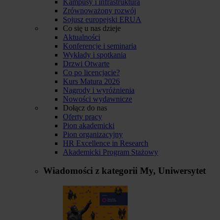
Kampusy i infrastruktura
Zrównoważony rozwój
Sojusz europejski ERUA
Co się u nas dzieje
Aktualności
Konferencje i seminaria
Wykłady i spotkania
Drzwi Otwarte
Co po licencjacie?
Kurs Matura 2026
Nagrody i wyróżnienia
Nowości wydawnicze
Dołącz do nas
Oferty pracy
Pion akademicki
Pion organizacyjny
HR Excellence in Research
Akademicki Program Stażowy
Wiadomości z kategorii
My, Uniwersytet