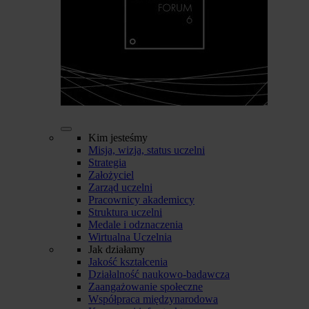
Kim jesteśmy
Misja, wizja, status uczelni
Strategia
Założyciel
Zarząd uczelni
Pracownicy akademiccy
Struktura uczelni
Medale i odznaczenia
Wirtualna Uczelnia
Jak działamy
Jakość kształcenia
Działalność naukowo-badawcza
Zaangażowanie społeczne
Współpraca międzynarodowa