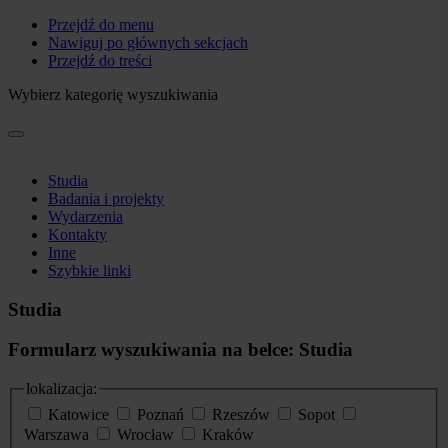
Przejdź do menu
Nawiguj po głównych sekcjach
Przejdź do treści
Wybierz kategorię wyszukiwania
Studia
Badania i projekty
Wydarzenia
Kontakty
Inne
Szybkie linki
Studia
Formularz wyszukiwania na belce: Studia
lokalizacja:
Katowice
Poznań
Rzeszów
Sopot
Warszawa
Wrocław
Kraków