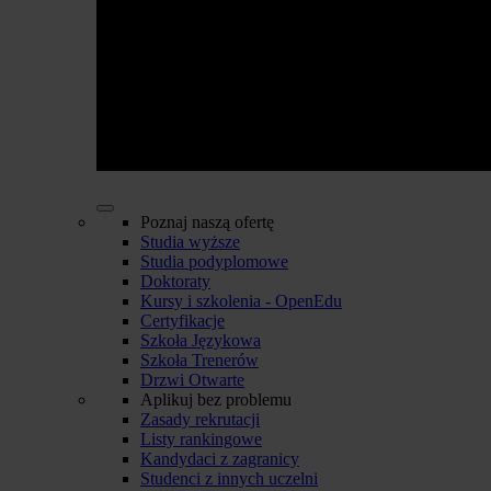
Poznaj naszą ofertę
Studia wyższe
Studia podyplomowe
Doktoraty
Kursy i szkolenia - OpenEdu
Certyfikacje
Szkoła Językowa
Szkoła Trenerów
Drzwi Otwarte
Aplikuj bez problemu
Zasady rekrutacji
Listy rankingowe
Kandydaci z zagranicy
Studenci z innych uczelni