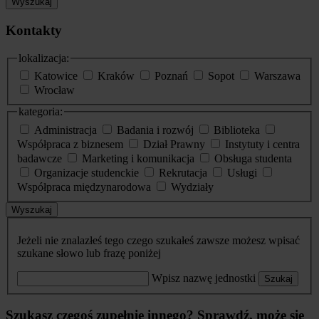
Wyszukaj
Kontakty
lokalizacja:
Katowice
Kraków
Poznań
Sopot
Warszawa
Wrocław
kategoria:
Administracja
Badania i rozwój
Biblioteka
Współpraca z biznesem
Dział Prawny
Instytuty i centra
badawcze
Marketing i komunikacja
Obsługa studenta
Organizacje studenckie
Rekrutacja
Usługi
Współpraca międzynarodowa
Wydziały
Wyszukaj
Jeżeli nie znalazłeś tego czego szukałeś zawsze możesz wpisać
szukane słowo lub frazę poniżej
Wpisz nazwę jednostki
Szukaj
Szukasz czegoś zupełnie innego? Sprawdź, może się