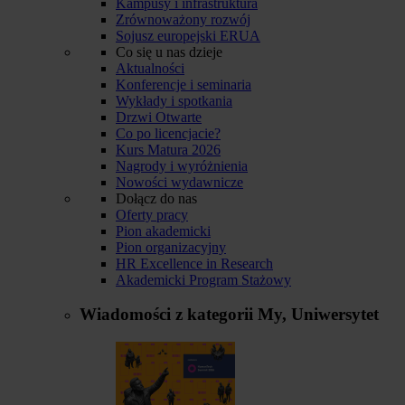
Kampusy i infrastruktura
Zrównoważony rozwój
Sojusz europejski ERUA
Co się u nas dzieje
Aktualności
Konferencje i seminaria
Wykłady i spotkania
Drzwi Otwarte
Co po licencjacie?
Kurs Matura 2026
Nagrody i wyróżnienia
Nowości wydawnicze
Dołącz do nas
Oferty pracy
Pion akademicki
Pion organizacyjny
HR Excellence in Research
Akademicki Program Stażowy
Wiadomości z kategorii
My, Uniwersytet