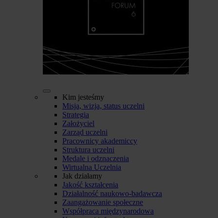
Kim jesteśmy
Misja, wizja, status uczelni
Strategia
Założyciel
Zarząd uczelni
Pracownicy akademiccy
Struktura uczelni
Medale i odznaczenia
Wirtualna Uczelnia
Jak działamy
Jakość kształcenia
Działalność naukowo-badawcza
Zaangażowanie społeczne
Współpraca międzynarodowa