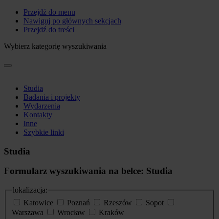
Przejdź do menu
Nawiguj po głównych sekcjach
Przejdź do treści
Wybierz kategorię wyszukiwania
Studia
Badania i projekty
Wydarzenia
Kontakty
Inne
Szybkie linki
Studia
Formularz wyszukiwania na belce: Studia
lokalizacja:
Katowice
Poznań
Rzeszów
Sopot
Warszawa
Wrocław
Kraków