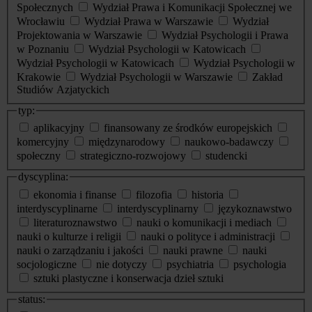
Społecznych
Wydział Prawa i Komunikacji Społecznej we
Wrocławiu
Wydział Prawa w Warszawie
Wydział
Projektowania w Warszawie
Wydział Psychologii i Prawa
w Poznaniu
Wydział Psychologii w Katowicach
Wydział Psychologii w Katowicach
Wydział Psychologii w
Krakowie
Wydział Psychologii w Warszawie
Zakład
Studiów Azjatyckich
typ:
aplikacyjny
finansowany ze środków europejskich
komercyjny
międzynarodowy
naukowo-badawczy
społeczny
strategiczno-rozwojowy
studencki
dyscyplina:
ekonomia i finanse
filozofia
historia
interdyscyplinarne
interdyscyplinarny
językoznawstwo
literaturoznawstwo
nauki o komunikacji i mediach
nauki o kulturze i religii
nauki o polityce i administracji
nauki o zarządzaniu i jakości
nauki prawne
nauki
socjologiczne
nie dotyczy
psychiatria
psychologia
sztuki plastyczne i konserwacja dzieł sztuki
status: