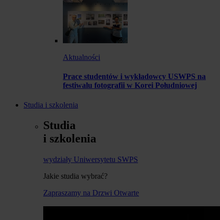
Aktualności
Prace studentów i wykładowcy USWPS na
festiwalu fotografii w Korei Południowej
Studia i szkolenia
Studia
i szkolenia
wydziały Uniwersytetu SWPS
Jakie studia wybrać?
Zapraszamy na Drzwi Otwarte