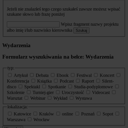
Jeżeli nie znalazłeś tego czego szukałeś zawsze możesz wpisać
szukane słowo lub frazę poniżej
Wpisz fragment nazwy projektu
albo imię i/lub nazwisko kierownika
Szukaj
Wydarzenia
Formularz wyszukiwania na belce: Wydarzenia
typ:
Artykuł
Debata
Ebook
Festiwal
Koncert
Konferencja
Książka
Podcast
Raport
Silent-
disco
Spektakl
Spotkanie
Studia-podyplomowe
Szkolenie
Turniej-gier
Uroczystość
Videocast
Warsztat
Webinar
Wykład
Wystawa
lokalizacja:
Katowice
Kraków
online
Poznań
Sopot
Warszawa
Wrocław