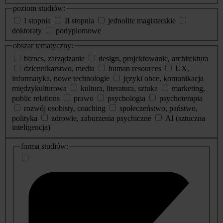
poziom studiów:
I stopnia
II stopnia
jednolite magisterskie
doktoraty
podyplomowe
obszar tematyczny:
biznes, zarządzanie
design, projektowanie, architektura
dziennikarstwo, media
human resources
UX,
informatyka, nowe technologie
języki obce, komunikacja
międzykulturowa
kultura, literatura, sztuka
marketing,
public relations
prawo
psychologia
psychoterapia
rozwój osobisty, coaching
społeczeństwo, państwo,
polityka
zdrowie, zaburzenia psychiczne
AI (sztuczna
inteligencja)
dodatkowe
forma studiów:
informacje
o
studiach