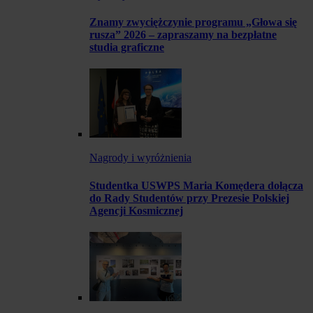
Znamy zwyciężczynie programu „Głowa się
rusza” 2026 – zapraszamy na bezpłatne
studia graficzne
Nagrody i wyróżnienia
Studentka USWPS Maria Komędera dołącza
do Rady Studentów przy Prezesie Polskiej
Agencji Kosmicznej