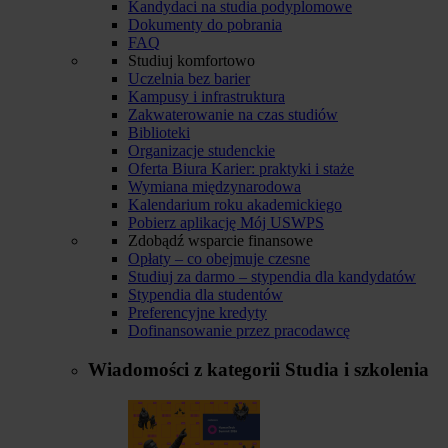
Kandydaci na studia podyplomowe
Dokumenty do pobrania
FAQ
Studiuj komfortowo
Uczelnia bez barier
Kampusy i infrastruktura
Zakwaterowanie na czas studiów
Biblioteki
Organizacje studenckie
Oferta Biura Karier: praktyki i staże
Wymiana międzynarodowa
Kalendarium roku akademickiego
Pobierz aplikację Mój USWPS
Zdobądź wsparcie finansowe
Opłaty – co obejmuje czesne
Studiuj za darmo – stypendia dla kandydatów
Stypendia dla studentów
Preferencyjne kredyty
Dofinansowanie przez pracodawcę
Wiadomości z kategorii
Studia i szkolenia