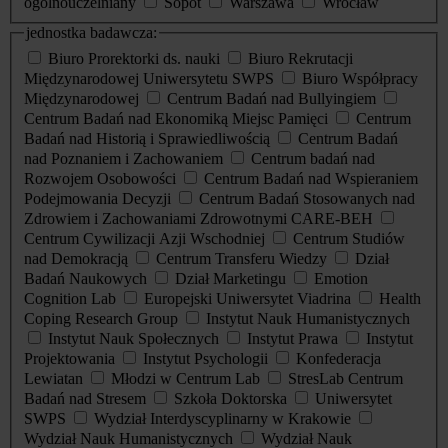
ogólnouczelniany
Sopot
Warszawa
Wrocław
jednostka badawcza:
Biuro Prorektorki ds. nauki
Biuro Rekrutacji
Międzynarodowej Uniwersytetu SWPS
Biuro Współpracy
Międzynarodowej
Centrum Badań nad Bullyingiem
Centrum Badań nad Ekonomiką Miejsc Pamięci
Centrum
Badań nad Historią i Sprawiedliwością
Centrum Badań
nad Poznaniem i Zachowaniem
Centrum badań nad
Rozwojem Osobowości
Centrum Badań nad Wspieraniem
Podejmowania Decyzji
Centrum Badań Stosowanych nad
Zdrowiem i Zachowaniami Zdrowotnymi CARE-BEH
Centrum Cywilizacji Azji Wschodniej
Centrum Studiów
nad Demokracją
Centrum Transferu Wiedzy
Dział
Badań Naukowych
Dział Marketingu
Emotion
Cognition Lab
Europejski Uniwersytet Viadrina
Health
Coping Research Group
Instytut Nauk Humanistycznych
Instytut Nauk Społecznych
Instytut Prawa
Instytut
Projektowania
Instytut Psychologii
Konfederacja
Lewiatan
Młodzi w Centrum Lab
StresLab Centrum
Badań nad Stresem
Szkoła Doktorska
Uniwersytet
SWPS
Wydział Interdyscyplinarny w Krakowie
Wydział Nauk Humanistycznych
Wydział Nauk