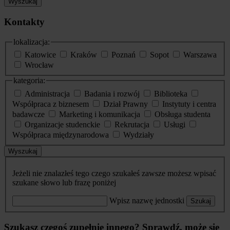
Wyszukaj
Kontakty
lokalizacja:
Katowice
Kraków
Poznań
Sopot
Warszawa
Wrocław
kategoria:
Administracja
Badania i rozwój
Biblioteka
Współpraca z biznesem
Dział Prawny
Instytuty i centra
badawcze
Marketing i komunikacja
Obsługa studenta
Organizacje studenckie
Rekrutacja
Usługi
Współpraca międzynarodowa
Wydziały
Wyszukaj
Jeżeli nie znalazłeś tego czego szukałeś zawsze możesz wpisać
szukane słowo lub frazę poniżej
Wpisz nazwę jednostki
Szukaj
Szukasz czegoś zupełnie innego? Sprawdź, może się