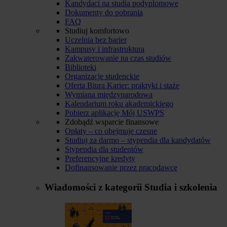
Kandydaci na studia podyplomowe
Dokumenty do pobrania
FAQ
Studiuj komfortowo
Uczelnia bez barier
Kampusy i infrastruktura
Zakwaterowanie na czas studiów
Biblioteki
Organizacje studenckie
Oferta Biura Karier: praktyki i staże
Wymiana międzynarodowa
Kalendarium roku akademickiego
Pobierz aplikację Mój USWPS
Zdobądź wsparcie finansowe
Opłaty – co obejmuje czesne
Studiuj za darmo – stypendia dla kandydatów
Stypendia dla studentów
Preferencyjne kredyty
Dofinansowanie przez pracodawcę
Wiadomości z kategorii
Studia i szkolenia