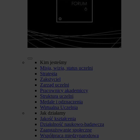
Kim jesteśmy
Misja, wizja, status uczelni
Strategia
Założyciel
Zarząd uczelni
Pracownicy akademiccy
Struktura uczelni
Medale i odznaczenia
Wirtualna Uczelnia
Jak działamy
Jakość kształcenia
Działalność naukowo-badawcza
Zaangażowanie społeczne
Współpraca międzynarodowa