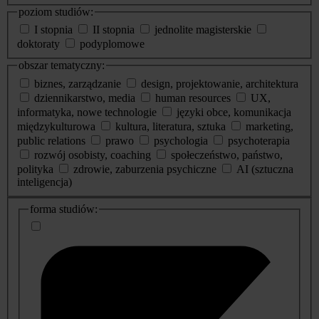
poziom studiów:
I stopnia
II stopnia
jednolite magisterskie
doktoraty
podyplomowe
obszar tematyczny:
biznes, zarządzanie
design, projektowanie, architektura
dziennikarstwo, media
human resources
UX,
informatyka, nowe technologie
języki obce, komunikacja
międzykulturowa
kultura, literatura, sztuka
marketing,
public relations
prawo
psychologia
psychoterapia
rozwój osobisty, coaching
społeczeństwo, państwo,
polityka
zdrowie, zaburzenia psychiczne
AI (sztuczna
inteligencja)
dodatkowe
forma studiów:
informacje
o
studiach