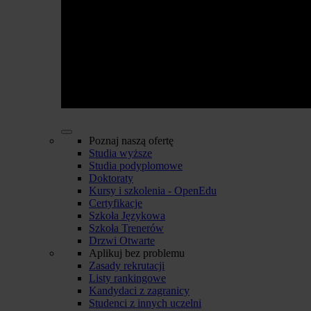
Poznaj naszą ofertę
Studia wyższe
Studia podyplomowe
Doktoraty
Kursy i szkolenia - OpenEdu
Certyfikacje
Szkoła Językowa
Szkoła Trenerów
Drzwi Otwarte
Aplikuj bez problemu
Zasady rekrutacji
Listy rankingowe
Kandydaci z zagranicy
Studenci z innych uczelni