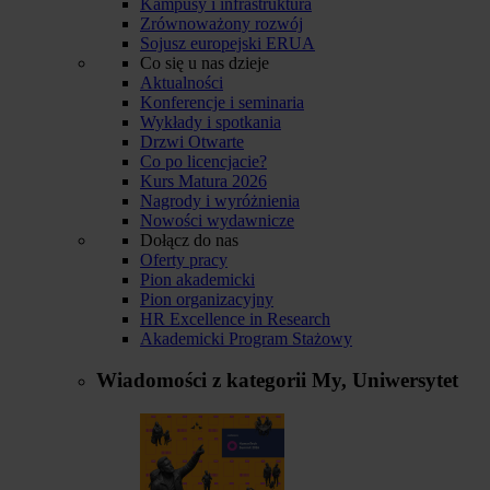
Kampusy i infrastruktura
Zrównoważony rozwój
Sojusz europejski ERUA
Co się u nas dzieje
Aktualności
Konferencje i seminaria
Wykłady i spotkania
Drzwi Otwarte
Co po licencjacie?
Kurs Matura 2026
Nagrody i wyróżnienia
Nowości wydawnicze
Dołącz do nas
Oferty pracy
Pion akademicki
Pion organizacyjny
HR Excellence in Research
Akademicki Program Stażowy
Wiadomości z kategorii
My, Uniwersytet