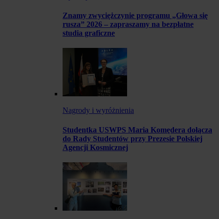
Znamy zwyciężczynie programu „Głowa się
rusza” 2026 – zapraszamy na bezpłatne
studia graficzne
Nagrody i wyróżnienia
Studentka USWPS Maria Komędera dołącza
do Rady Studentów przy Prezesie Polskiej
Agencji Kosmicznej