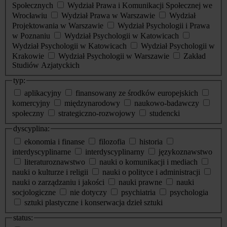
Społecznych
Wydział Prawa i Komunikacji Społecznej we
Wrocławiu
Wydział Prawa w Warszawie
Wydział
Projektowania w Warszawie
Wydział Psychologii i Prawa
w Poznaniu
Wydział Psychologii w Katowicach
Wydział Psychologii w Katowicach
Wydział Psychologii w
Krakowie
Wydział Psychologii w Warszawie
Zakład
Studiów Azjatyckich
typ:
aplikacyjny
finansowany ze środków europejskich
komercyjny
międzynarodowy
naukowo-badawczy
społeczny
strategiczno-rozwojowy
studencki
dyscyplina:
ekonomia i finanse
filozofia
historia
interdyscyplinarne
interdyscyplinarny
językoznawstwo
literaturoznawstwo
nauki o komunikacji i mediach
nauki o kulturze i religii
nauki o polityce i administracji
nauki o zarządzaniu i jakości
nauki prawne
nauki
socjologiczne
nie dotyczy
psychiatria
psychologia
sztuki plastyczne i konserwacja dzieł sztuki
status: