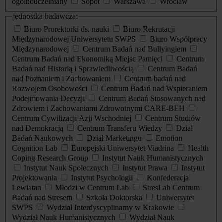
ogólnouczelniany
Sopot
Warszawa
Wrocław
jednostka badawcza:
Biuro Prorektorki ds. nauki
Biuro Rekrutacji
Międzynarodowej Uniwersytetu SWPS
Biuro Współpracy
Międzynarodowej
Centrum Badań nad Bullyingiem
Centrum Badań nad Ekonomiką Miejsc Pamięci
Centrum
Badań nad Historią i Sprawiedliwością
Centrum Badań
nad Poznaniem i Zachowaniem
Centrum badań nad
Rozwojem Osobowości
Centrum Badań nad Wspieraniem
Podejmowania Decyzji
Centrum Badań Stosowanych nad
Zdrowiem i Zachowaniami Zdrowotnymi CARE-BEH
Centrum Cywilizacji Azji Wschodniej
Centrum Studiów
nad Demokracją
Centrum Transferu Wiedzy
Dział
Badań Naukowych
Dział Marketingu
Emotion
Cognition Lab
Europejski Uniwersytet Viadrina
Health
Coping Research Group
Instytut Nauk Humanistycznych
Instytut Nauk Społecznych
Instytut Prawa
Instytut
Projektowania
Instytut Psychologii
Konfederacja
Lewiatan
Młodzi w Centrum Lab
StresLab Centrum
Badań nad Stresem
Szkoła Doktorska
Uniwersytet
SWPS
Wydział Interdyscyplinarny w Krakowie
Wydział Nauk Humanistycznych
Wydział Nauk