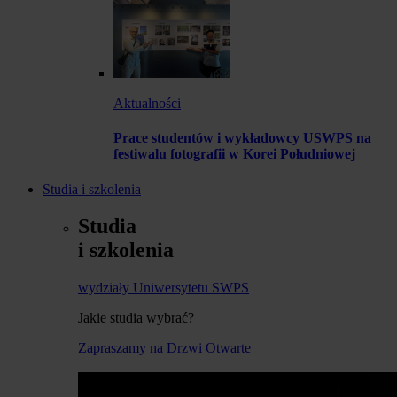
Aktualności
Prace studentów i wykładowcy USWPS na
festiwalu fotografii w Korei Południowej
Studia i szkolenia
Studia
i szkolenia
wydziały Uniwersytetu SWPS
Jakie studia wybrać?
Zapraszamy na Drzwi Otwarte