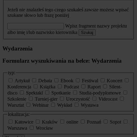
Jeżeli nie znalazłeś tego czego szukałeś zawsze możesz wpisać
szukane słowo lub frazę poniżej
Wpisz fragment nazwy projektu
albo imię i/lub nazwisko kierownika
Szukaj
Wydarzenia
Formularz wyszukiwania na belce: Wydarzenia
typ:
Artykuł
Debata
Ebook
Festiwal
Koncert
Konferencja
Książka
Podcast
Raport
Silent-
disco
Spektakl
Spotkanie
Studia-podyplomowe
Szkolenie
Turniej-gier
Uroczystość
Videocast
Warsztat
Webinar
Wykład
Wystawa
lokalizacja:
Katowice
Kraków
online
Poznań
Sopot
Warszawa
Wrocław