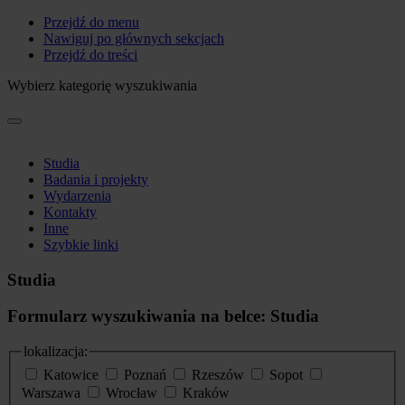
Przejdź do menu
Nawiguj po głównych sekcjach
Przejdź do treści
Wybierz kategorię wyszukiwania
Studia
Badania i projekty
Wydarzenia
Kontakty
Inne
Szybkie linki
Studia
Formularz wyszukiwania na belce: Studia
lokalizacja:
Katowice
Poznań
Rzeszów
Sopot
Warszawa
Wrocław
Kraków