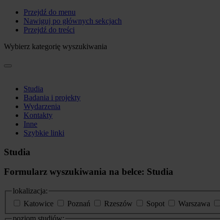
Przejdź do menu
Nawiguj po głównych sekcjach
Przejdź do treści
Wybierz kategorię wyszukiwania
Studia
Badania i projekty
Wydarzenia
Kontakty
Inne
Szybkie linki
Studia
Formularz wyszukiwania na belce: Studia
lokalizacja:
Katowice
Poznań
Rzeszów
Sopot
Warszawa
poziom studiów: