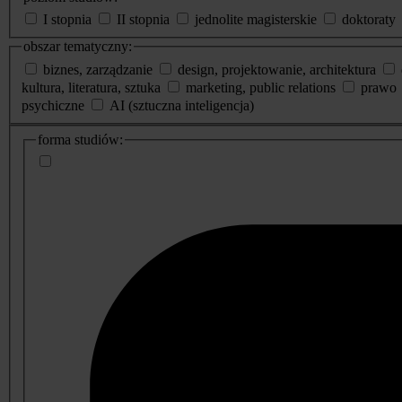
I stopnia
II stopnia
jednolite magisterskie
doktoraty
obszar tematyczny:
biznes, zarządzanie
design, projektowanie, architektura
kultura, literatura, sztuka
marketing, public relations
prawo
psychiczne
AI (sztuczna inteligencja)
dodatkowe
forma studiów:
informacje
o
studiach