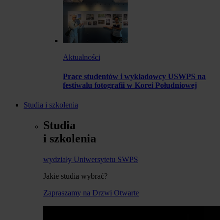
Aktualności
Prace studentów i wykładowcy USWPS na
festiwalu fotografii w Korei Południowej
Studia i szkolenia
Studia
i szkolenia
wydziały Uniwersytetu SWPS
Jakie studia wybrać?
Zapraszamy na Drzwi Otwarte