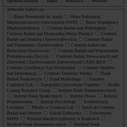
ogólnouczelniany
Sopot
Warszawa
Wrocław
jednostka badawcza:
Biuro Prorektorki ds. nauki
Biuro Rekrutacji
Międzynarodowej Uniwersytetu SWPS
Biuro Współpracy
Międzynarodowej
Centrum Badań nad Bullyingiem
Centrum Badań nad Ekonomiką Miejsc Pamięci
Centrum
Badań nad Historią i Sprawiedliwością
Centrum Badań
nad Poznaniem i Zachowaniem
Centrum badań nad
Rozwojem Osobowości
Centrum Badań nad Wspieraniem
Podejmowania Decyzji
Centrum Badań Stosowanych nad
Zdrowiem i Zachowaniami Zdrowotnymi CARE-BEH
Centrum Cywilizacji Azji Wschodniej
Centrum Studiów
nad Demokracją
Centrum Transferu Wiedzy
Dział
Badań Naukowych
Dział Marketingu
Emotion
Cognition Lab
Europejski Uniwersytet Viadrina
Health
Coping Research Group
Instytut Nauk Humanistycznych
Instytut Nauk Społecznych
Instytut Prawa
Instytut
Projektowania
Instytut Psychologii
Konfederacja
Lewiatan
Młodzi w Centrum Lab
StresLab Centrum
Badań nad Stresem
Szkoła Doktorska
Uniwersytet
SWPS
Wydział Interdyscyplinarny w Krakowie
Wydział Nauk Humanistycznych
Wydział Nauk