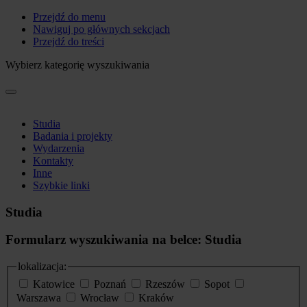
Przejdź do menu
Nawiguj po głównych sekcjach
Przejdź do treści
Wybierz kategorię wyszukiwania
Studia
Badania i projekty
Wydarzenia
Kontakty
Inne
Szybkie linki
Studia
Formularz wyszukiwania na belce: Studia
lokalizacja:
Katowice
Poznań
Rzeszów
Sopot
Warszawa
Wrocław
Kraków