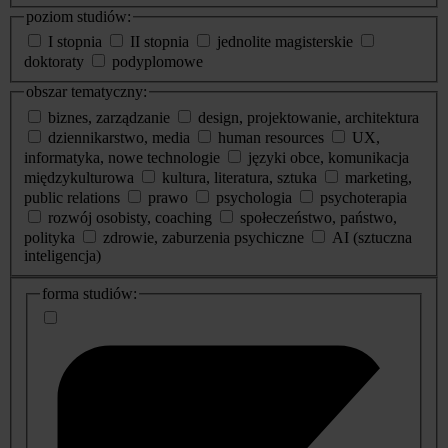
poziom studiów:
I stopnia
II stopnia
jednolite magisterskie
doktoraty
podyplomowe
obszar tematyczny:
biznes, zarządzanie
design, projektowanie, architektura
dziennikarstwo, media
human resources
UX,
informatyka, nowe technologie
języki obce, komunikacja
międzykulturowa
kultura, literatura, sztuka
marketing,
public relations
prawo
psychologia
psychoterapia
rozwój osobisty, coaching
społeczeństwo, państwo,
polityka
zdrowie, zaburzenia psychiczne
AI (sztuczna
inteligencja)
dodatkowe
forma studiów:
informacje
o
studiach