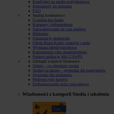
Kandydaci na studia podyplomowe
Dokumenty do pobrania
FAQ
Studiuj komfortowo
Uczelnia bez barier
Kampusy i infrastruktura
Zakwaterowanie na czas studiów
Biblioteki
Organizacje studenckie
Oferta Biura Karier: praktyki i staże
Wymiana międzynarodowa
Kalendarium roku akademickiego
Pobierz aplikację Mój USWPS
Zdobądź wsparcie finansowe
Opłaty – co obejmuje czesne
Studiuj za darmo – stypendia dla kandydatów
Stypendia dla studentów
Preferencyjne kredyty
Dofinansowanie przez pracodawcę
Wiadomości z kategorii
Studia i szkolenia