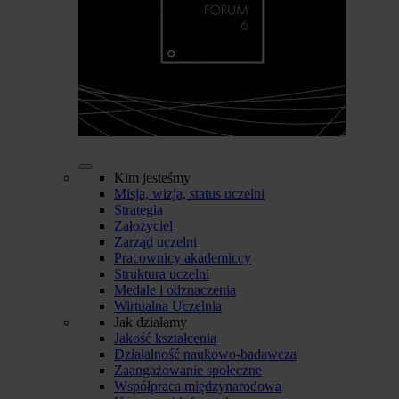
Kim jesteśmy
Misja, wizja, status uczelni
Strategia
Założyciel
Zarząd uczelni
Pracownicy akademiccy
Struktura uczelni
Medale i odznaczenia
Wirtualna Uczelnia
Jak działamy
Jakość kształcenia
Działalność naukowo-badawcza
Zaangażowanie społeczne
Współpraca międzynarodowa