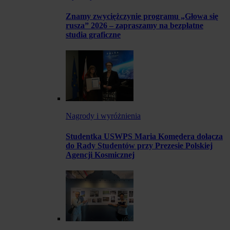
Znamy zwyciężczynie programu „Głowa się
rusza” 2026 – zapraszamy na bezpłatne
studia graficzne
Nagrody i wyróżnienia
Studentka USWPS Maria Komędera dołącza
do Rady Studentów przy Prezesie Polskiej
Agencji Kosmicznej