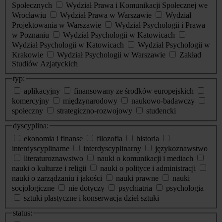
Społecznych
Wydział Prawa i Komunikacji Społecznej we
Wrocławiu
Wydział Prawa w Warszawie
Wydział
Projektowania w Warszawie
Wydział Psychologii i Prawa
w Poznaniu
Wydział Psychologii w Katowicach
Wydział Psychologii w Katowicach
Wydział Psychologii w
Krakowie
Wydział Psychologii w Warszawie
Zakład
Studiów Azjatyckich
typ:
aplikacyjny
finansowany ze środków europejskich
komercyjny
międzynarodowy
naukowo-badawczy
społeczny
strategiczno-rozwojowy
studencki
dyscyplina:
ekonomia i finanse
filozofia
historia
interdyscyplinarne
interdyscyplinarny
językoznawstwo
literaturoznawstwo
nauki o komunikacji i mediach
nauki o kulturze i religii
nauki o polityce i administracji
nauki o zarządzaniu i jakości
nauki prawne
nauki
socjologiczne
nie dotyczy
psychiatria
psychologia
sztuki plastyczne i konserwacja dzieł sztuki
status: