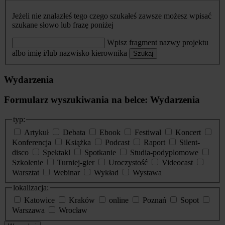
Jeżeli nie znalazłeś tego czego szukałeś zawsze możesz wpisać
szukane słowo lub frazę poniżej
Wpisz fragment nazwy projektu
albo imię i/lub nazwisko kierownika
Szukaj
Wydarzenia
Formularz wyszukiwania na belce: Wydarzenia
typ:
Artykuł
Debata
Ebook
Festiwal
Koncert
Konferencja
Książka
Podcast
Raport
Silent-
disco
Spektakl
Spotkanie
Studia-podyplomowe
Szkolenie
Turniej-gier
Uroczystość
Videocast
Warsztat
Webinar
Wykład
Wystawa
lokalizacja:
Katowice
Kraków
online
Poznań
Sopot
Warszawa
Wrocław