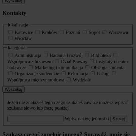
Wyszukaj
Kontakty
lokalizacja:
Katowice
Kraków
Poznań
Sopot
Warszawa
Wrocław
kategoria:
Administracja
Badania i rozwój
Biblioteka
Współpraca z biznesem
Dział Prawny
Instytuty i centra
badawcze
Marketing i komunikacja
Obsługa studenta
Organizacje studenckie
Rekrutacja
Usługi
Współpraca międzynarodowa
Wydziały
Wyszukaj
Jeżeli nie znalazłeś tego czego szukałeś zawsze możesz wpisać
szukane słowo lub frazę poniżej
Wpisz nazwę jednostki
Szukaj
Szukasz czegoś zupełnie innego? Sprawdź, może się