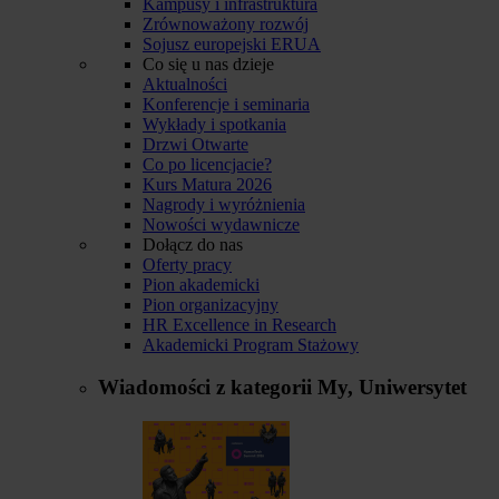
Kampusy i infrastruktura
Zrównoważony rozwój
Sojusz europejski ERUA
Co się u nas dzieje
Aktualności
Konferencje i seminaria
Wykłady i spotkania
Drzwi Otwarte
Co po licencjacie?
Kurs Matura 2026
Nagrody i wyróżnienia
Nowości wydawnicze
Dołącz do nas
Oferty pracy
Pion akademicki
Pion organizacyjny
HR Excellence in Research
Akademicki Program Stażowy
Wiadomości z kategorii
My, Uniwersytet