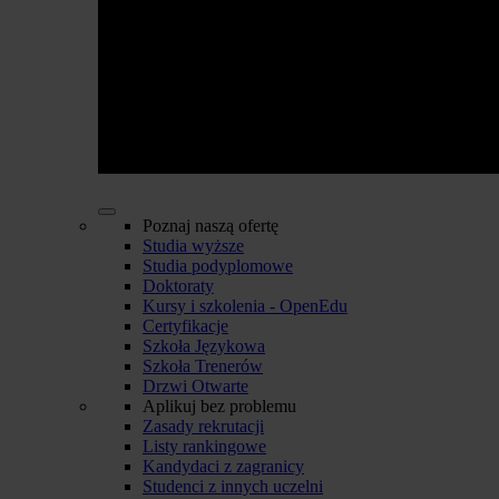
Poznaj naszą ofertę
Studia wyższe
Studia podyplomowe
Doktoraty
Kursy i szkolenia - OpenEdu
Certyfikacje
Szkoła Językowa
Szkoła Trenerów
Drzwi Otwarte
Aplikuj bez problemu
Zasady rekrutacji
Listy rankingowe
Kandydaci z zagranicy
Studenci z innych uczelni