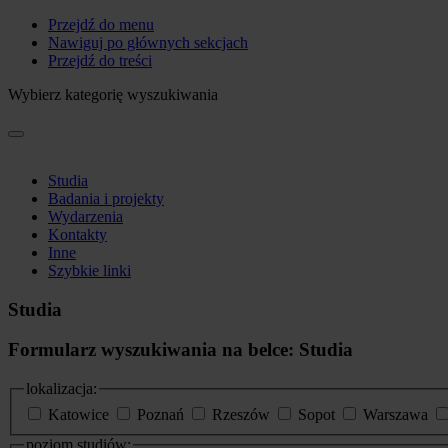
Przejdź do menu
Nawiguj po głównych sekcjach
Przejdź do treści
Wybierz kategorię wyszukiwania
Studia
Badania i projekty
Wydarzenia
Kontakty
Inne
Szybkie linki
Studia
Formularz wyszukiwania na belce: Studia
lokalizacja:
Katowice
Poznań
Rzeszów
Sopot
Warszawa
poziom studiów: