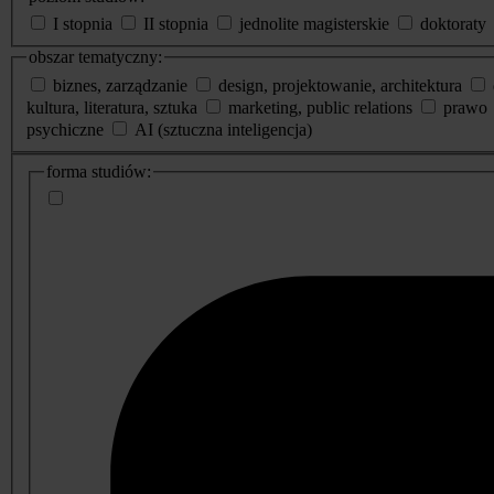
I stopnia
II stopnia
jednolite magisterskie
doktoraty
obszar tematyczny:
biznes, zarządzanie
design, projektowanie, architektura
kultura, literatura, sztuka
marketing, public relations
prawo
psychiczne
AI (sztuczna inteligencja)
dodatkowe
forma studiów:
informacje
o
studiach