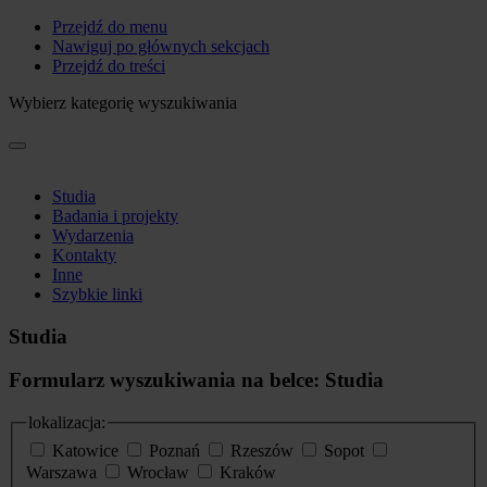
Przejdź do menu
Nawiguj po głównych sekcjach
Przejdź do treści
Wybierz kategorię wyszukiwania
Studia
Badania i projekty
Wydarzenia
Kontakty
Inne
Szybkie linki
Studia
Formularz wyszukiwania na belce: Studia
lokalizacja:
Katowice
Poznań
Rzeszów
Sopot
Warszawa
Wrocław
Kraków