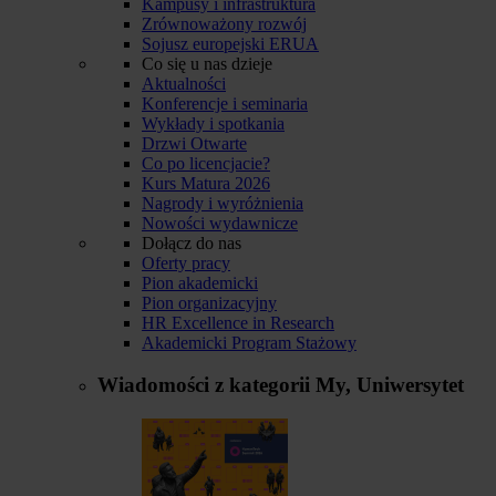
Kampusy i infrastruktura
Zrównoważony rozwój
Sojusz europejski ERUA
Co się u nas dzieje
Aktualności
Konferencje i seminaria
Wykłady i spotkania
Drzwi Otwarte
Co po licencjacie?
Kurs Matura 2026
Nagrody i wyróżnienia
Nowości wydawnicze
Dołącz do nas
Oferty pracy
Pion akademicki
Pion organizacyjny
HR Excellence in Research
Akademicki Program Stażowy
Wiadomości z kategorii
My, Uniwersytet