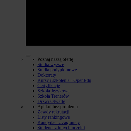
Poznaj naszą ofertę
Studia wyższe
Studia podyplomowe
Doktoraty
Kursy i szkolenia - OpenEdu
Certyfikacje
Szkoła Językowa
Szkoła Trenerów
Drzwi Otwarte
Aplikuj bez problemu
Zasady rekrutacji
Listy rankingowe
Kandydaci z zagranicy
Studenci z innych uczelni