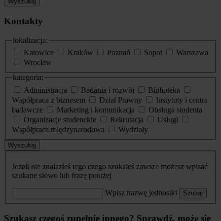
Wyszukaj
Kontakty
lokalizacja:
Katowice
Kraków
Poznań
Sopot
Warszawa
Wrocław
kategoria:
Administracja
Badania i rozwój
Biblioteka
Współpraca z biznesem
Dział Prawny
Instytuty i centra
badawcze
Marketing i komunikacja
Obsługa studenta
Organizacje studenckie
Rekrutacja
Usługi
Współpraca międzynarodowa
Wydziały
Wyszukaj
Jeżeli nie znalazłeś tego czego szukałeś zawsze możesz wpisać
szukane słowo lub frazę poniżej
Wpisz nazwę jednostki
Szukaj
Szukasz czegoś zupełnie innego? Sprawdź, może się