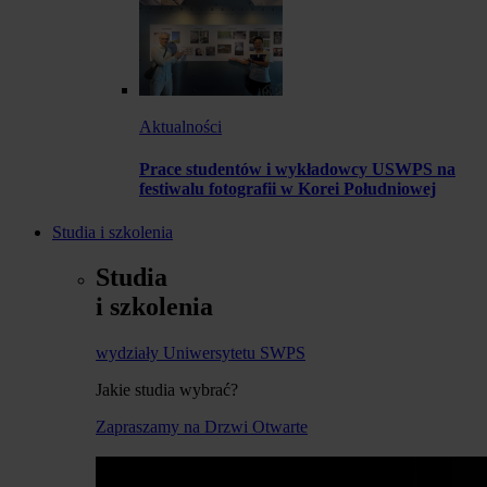
Aktualności
Prace studentów i wykładowcy USWPS na
festiwalu fotografii w Korei Południowej
Studia i szkolenia
Studia
i szkolenia
wydziały Uniwersytetu SWPS
Jakie studia wybrać?
Zapraszamy na Drzwi Otwarte