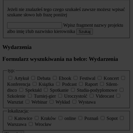
Jeżeli nie znalazłeś tego czego szukałeś zawsze możesz wpisać
szukane słowo lub frazę poniżej
Wpisz fragment nazwy projektu
albo imię i/lub nazwisko kierownika
Szukaj
Wydarzenia
Formularz wyszukiwania na belce: Wydarzenia
typ:
Artykuł
Debata
Ebook
Festiwal
Koncert
Konferencja
Książka
Podcast
Raport
Silent-
disco
Spektakl
Spotkanie
Studia-podyplomowe
Szkolenie
Turniej-gier
Uroczystość
Videocast
Warsztat
Webinar
Wykład
Wystawa
lokalizacja:
Katowice
Kraków
online
Poznań
Sopot
Warszawa
Wrocław