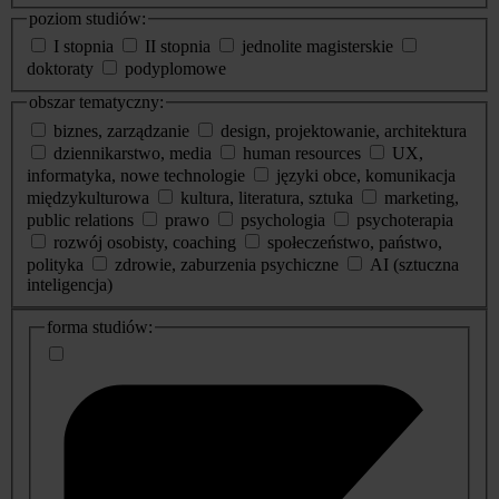
poziom studiów:
I stopnia
II stopnia
jednolite magisterskie
doktoraty
podyplomowe
obszar tematyczny:
biznes, zarządzanie
design, projektowanie, architektura
dziennikarstwo, media
human resources
UX,
informatyka, nowe technologie
języki obce, komunikacja
międzykulturowa
kultura, literatura, sztuka
marketing,
public relations
prawo
psychologia
psychoterapia
rozwój osobisty, coaching
społeczeństwo, państwo,
polityka
zdrowie, zaburzenia psychiczne
AI (sztuczna
inteligencja)
dodatkowe
forma studiów:
informacje
o
studiach