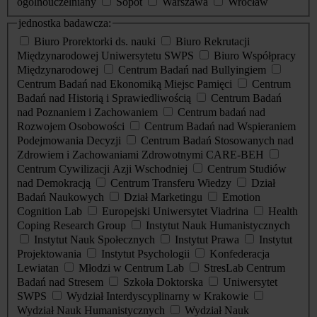
ogólnouczelniany
Sopot
Warszawa
Wrocław
jednostka badawcza:
Biuro Prorektorki ds. nauki
Biuro Rekrutacji
Międzynarodowej Uniwersytetu SWPS
Biuro Współpracy
Międzynarodowej
Centrum Badań nad Bullyingiem
Centrum Badań nad Ekonomiką Miejsc Pamięci
Centrum
Badań nad Historią i Sprawiedliwością
Centrum Badań
nad Poznaniem i Zachowaniem
Centrum badań nad
Rozwojem Osobowości
Centrum Badań nad Wspieraniem
Podejmowania Decyzji
Centrum Badań Stosowanych nad
Zdrowiem i Zachowaniami Zdrowotnymi CARE-BEH
Centrum Cywilizacji Azji Wschodniej
Centrum Studiów
nad Demokracją
Centrum Transferu Wiedzy
Dział
Badań Naukowych
Dział Marketingu
Emotion
Cognition Lab
Europejski Uniwersytet Viadrina
Health
Coping Research Group
Instytut Nauk Humanistycznych
Instytut Nauk Społecznych
Instytut Prawa
Instytut
Projektowania
Instytut Psychologii
Konfederacja
Lewiatan
Młodzi w Centrum Lab
StresLab Centrum
Badań nad Stresem
Szkoła Doktorska
Uniwersytet
SWPS
Wydział Interdyscyplinarny w Krakowie
Wydział Nauk Humanistycznych
Wydział Nauk