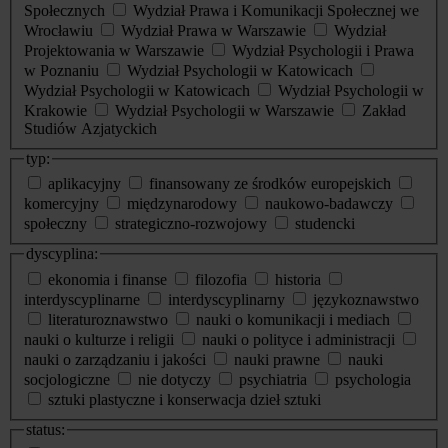
Społecznych
Wydział Prawa i Komunikacji Społecznej we
Wrocławiu
Wydział Prawa w Warszawie
Wydział
Projektowania w Warszawie
Wydział Psychologii i Prawa
w Poznaniu
Wydział Psychologii w Katowicach
Wydział Psychologii w Katowicach
Wydział Psychologii w
Krakowie
Wydział Psychologii w Warszawie
Zakład
Studiów Azjatyckich
typ:
aplikacyjny
finansowany ze środków europejskich
komercyjny
międzynarodowy
naukowo-badawczy
społeczny
strategiczno-rozwojowy
studencki
dyscyplina:
ekonomia i finanse
filozofia
historia
interdyscyplinarne
interdyscyplinarny
językoznawstwo
literaturoznawstwo
nauki o komunikacji i mediach
nauki o kulturze i religii
nauki o polityce i administracji
nauki o zarządzaniu i jakości
nauki prawne
nauki
socjologiczne
nie dotyczy
psychiatria
psychologia
sztuki plastyczne i konserwacja dzieł sztuki
status: