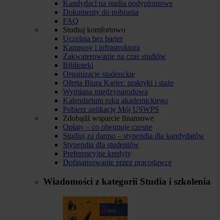
Kandydaci na studia podyplomowe
Dokumenty do pobrania
FAQ
Studiuj komfortowo
Uczelnia bez barier
Kampusy i infrastruktura
Zakwaterowanie na czas studiów
Biblioteki
Organizacje studenckie
Oferta Biura Karier: praktyki i staże
Wymiana międzynarodowa
Kalendarium roku akademickiego
Pobierz aplikację Mój USWPS
Zdobądź wsparcie finansowe
Opłaty – co obejmuje czesne
Studiuj za darmo – stypendia dla kandydatów
Stypendia dla studentów
Preferencyjne kredyty
Dofinansowanie przez pracodawcę
Wiadomości z kategorii
Studia i szkolenia