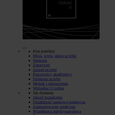
Kim jesteśmy
Misja, wizja, status uczelni
Strategia
Założyciel
Zarząd uczelni
Pracownicy akademiccy
Struktura uczelni
Medale i odznaczenia
Wirtualna Uczelnia
Jak działamy
Jakość kształcenia
Działalność naukowo-badawcza
Zaangażowanie społeczne
Współpraca międzynarodowa