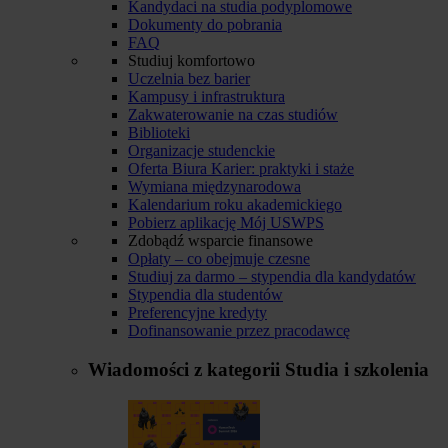
Kandydaci na studia podyplomowe
Dokumenty do pobrania
FAQ
Studiuj komfortowo
Uczelnia bez barier
Kampusy i infrastruktura
Zakwaterowanie na czas studiów
Biblioteki
Organizacje studenckie
Oferta Biura Karier: praktyki i staże
Wymiana międzynarodowa
Kalendarium roku akademickiego
Pobierz aplikację Mój USWPS
Zdobądź wsparcie finansowe
Opłaty – co obejmuje czesne
Studiuj za darmo – stypendia dla kandydatów
Stypendia dla studentów
Preferencyjne kredyty
Dofinansowanie przez pracodawcę
Wiadomości z kategorii
Studia i szkolenia