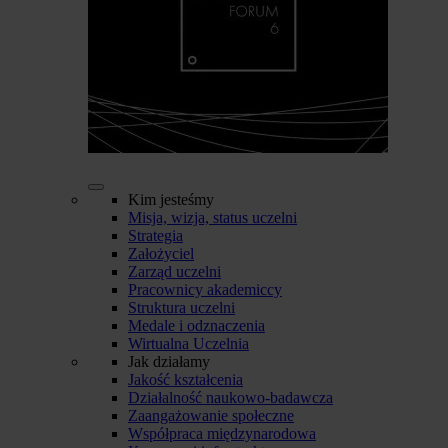
Kim jesteśmy
Misja, wizja, status uczelni
Strategia
Założyciel
Zarząd uczelni
Pracownicy akademiccy
Struktura uczelni
Medale i odznaczenia
Wirtualna Uczelnia
Jak działamy
Jakość kształcenia
Działalność naukowo-badawcza
Zaangażowanie społeczne
Współpraca międzynarodowa