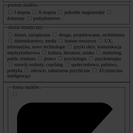
poziom studiów:
I stopnia
II stopnia
jednolite magisterskie
doktoraty
podyplomowe
obszar tematyczny:
biznes, zarządzanie
design, projektowanie, architektura
dziennikarstwo, media
human resources
UX,
informatyka, nowe technologie
języki obce, komunikacja
międzykulturowa
kultura, literatura, sztuka
marketing,
public relations
prawo
psychologia
psychoterapia
rozwój osobisty, coaching
społeczeństwo, państwo,
polityka
zdrowie, zaburzenia psychiczne
AI (sztuczna
inteligencja)
dodatkowe
forma studiów:
informacje
o
studiach