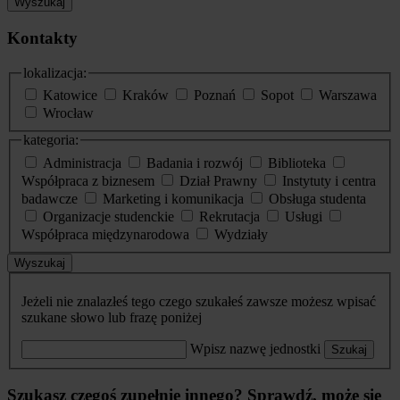
Wyszukaj
Kontakty
lokalizacja:
Katowice
Kraków
Poznań
Sopot
Warszawa
Wrocław
kategoria:
Administracja
Badania i rozwój
Biblioteka
Współpraca z biznesem
Dział Prawny
Instytuty i centra
badawcze
Marketing i komunikacja
Obsługa studenta
Organizacje studenckie
Rekrutacja
Usługi
Współpraca międzynarodowa
Wydziały
Wyszukaj
Jeżeli nie znalazłeś tego czego szukałeś zawsze możesz wpisać
szukane słowo lub frazę poniżej
Wpisz nazwę jednostki
Szukaj
Szukasz czegoś zupełnie innego? Sprawdź, może się