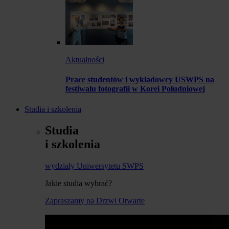
Aktualności
Prace studentów i wykładowcy USWPS na
festiwalu fotografii w Korei Południowej
Studia i szkolenia
Studia
i szkolenia
wydziały Uniwersytetu SWPS
Jakie studia wybrać?
Zapraszamy na Drzwi Otwarte