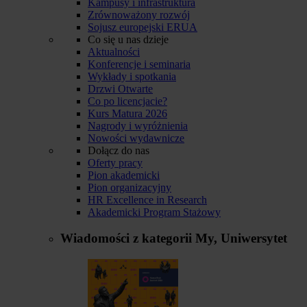
Kampusy i infrastruktura
Zrównoważony rozwój
Sojusz europejski ERUA
Co się u nas dzieje
Aktualności
Konferencje i seminaria
Wykłady i spotkania
Drzwi Otwarte
Co po licencjacie?
Kurs Matura 2026
Nagrody i wyróżnienia
Nowości wydawnicze
Dołącz do nas
Oferty pracy
Pion akademicki
Pion organizacyjny
HR Excellence in Research
Akademicki Program Stażowy
Wiadomości z kategorii
My, Uniwersytet