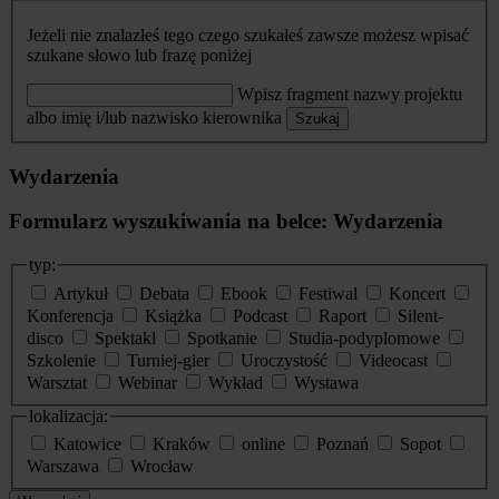
Jeżeli nie znalazłeś tego czego szukałeś zawsze możesz wpisać
szukane słowo lub frazę poniżej
Wpisz fragment nazwy projektu
albo imię i/lub nazwisko kierownika
Szukaj
Wydarzenia
Formularz wyszukiwania na belce: Wydarzenia
typ:
Artykuł
Debata
Ebook
Festiwal
Koncert
Konferencja
Książka
Podcast
Raport
Silent-
disco
Spektakl
Spotkanie
Studia-podyplomowe
Szkolenie
Turniej-gier
Uroczystość
Videocast
Warsztat
Webinar
Wykład
Wystawa
lokalizacja:
Katowice
Kraków
online
Poznań
Sopot
Warszawa
Wrocław