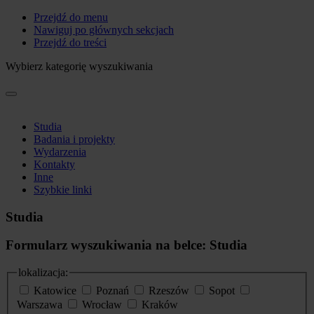
Przejdź do menu
Nawiguj po głównych sekcjach
Przejdź do treści
Wybierz kategorię wyszukiwania
Studia
Badania i projekty
Wydarzenia
Kontakty
Inne
Szybkie linki
Studia
Formularz wyszukiwania na belce: Studia
lokalizacja:
Katowice
Poznań
Rzeszów
Sopot
Warszawa
Wrocław
Kraków