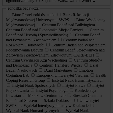
ogólnouczelniany
Sopot
Warszawa
Wrocław
jednostka badawcza:
Biuro Prorektorki ds. nauki
Biuro Rekrutacji
Międzynarodowej Uniwersytetu SWPS
Biuro Współpracy
Międzynarodowej
Centrum Badań nad Bullyingiem
Centrum Badań nad Ekonomiką Miejsc Pamięci
Centrum
Badań nad Historią i Sprawiedliwością
Centrum Badań
nad Poznaniem i Zachowaniem
Centrum badań nad
Rozwojem Osobowości
Centrum Badań nad Wspieraniem
Podejmowania Decyzji
Centrum Badań Stosowanych nad
Zdrowiem i Zachowaniami Zdrowotnymi CARE-BEH
Centrum Cywilizacji Azji Wschodniej
Centrum Studiów
nad Demokracją
Centrum Transferu Wiedzy
Dział
Badań Naukowych
Dział Marketingu
Emotion
Cognition Lab
Europejski Uniwersytet Viadrina
Health
Coping Research Group
Instytut Nauk Humanistycznych
Instytut Nauk Społecznych
Instytut Prawa
Instytut
Projektowania
Instytut Psychologii
Konfederacja
Lewiatan
Młodzi w Centrum Lab
StresLab Centrum
Badań nad Stresem
Szkoła Doktorska
Uniwersytet
SWPS
Wydział Interdyscyplinarny w Krakowie
Wydział Nauk Humanistycznych
Wydział Nauk