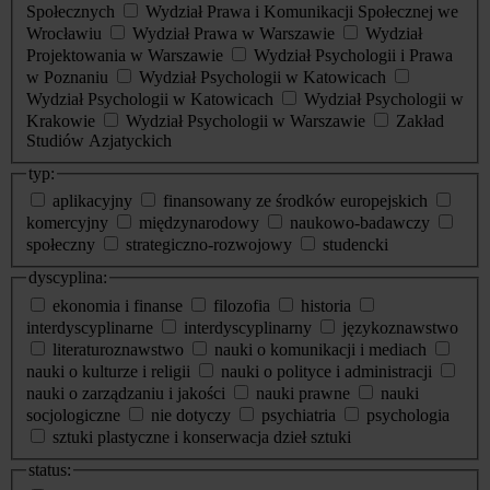
Społecznych
Wydział Prawa i Komunikacji Społecznej we
Wrocławiu
Wydział Prawa w Warszawie
Wydział
Projektowania w Warszawie
Wydział Psychologii i Prawa
w Poznaniu
Wydział Psychologii w Katowicach
Wydział Psychologii w Katowicach
Wydział Psychologii w
Krakowie
Wydział Psychologii w Warszawie
Zakład
Studiów Azjatyckich
typ:
aplikacyjny
finansowany ze środków europejskich
komercyjny
międzynarodowy
naukowo-badawczy
społeczny
strategiczno-rozwojowy
studencki
dyscyplina:
ekonomia i finanse
filozofia
historia
interdyscyplinarne
interdyscyplinarny
językoznawstwo
literaturoznawstwo
nauki o komunikacji i mediach
nauki o kulturze i religii
nauki o polityce i administracji
nauki o zarządzaniu i jakości
nauki prawne
nauki
socjologiczne
nie dotyczy
psychiatria
psychologia
sztuki plastyczne i konserwacja dzieł sztuki
status: