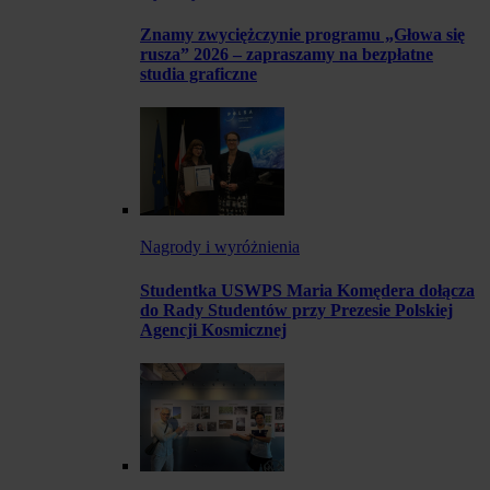
Znamy zwyciężczynie programu „Głowa się
rusza” 2026 – zapraszamy na bezpłatne
studia graficzne
Nagrody i wyróżnienia
Studentka USWPS Maria Komędera dołącza
do Rady Studentów przy Prezesie Polskiej
Agencji Kosmicznej