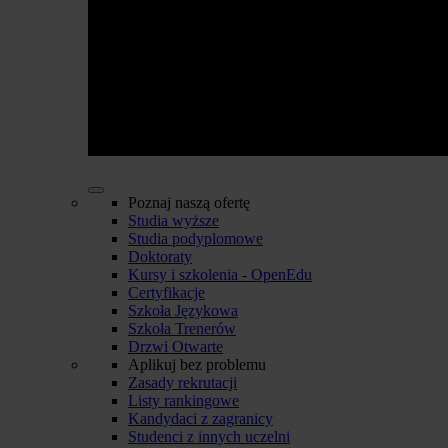
Poznaj naszą ofertę
Studia wyższe
Studia podyplomowe
Doktoraty
Kursy i szkolenia - OpenEdu
Certyfikacje
Szkoła Językowa
Szkoła Trenerów
Drzwi Otwarte
Aplikuj bez problemu
Zasady rekrutacji
Listy rankingowe
Kandydaci z zagranicy
Studenci z innych uczelni