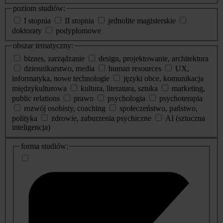
poziom studiów:
I stopnia
II stopnia
jednolite magisterskie
doktoraty
podyplomowe
obszar tematyczny:
biznes, zarządzanie
design, projektowanie, architektura
dziennikarstwo, media
human resources
UX,
informatyka, nowe technologie
języki obce, komunikacja
międzykulturowa
kultura, literatura, sztuka
marketing,
public relations
prawo
psychologia
psychoterapia
rozwój osobisty, coaching
społeczeństwo, państwo,
polityka
zdrowie, zaburzenia psychiczne
AI (sztuczna
inteligencja)
dodatkowe
forma studiów:
informacje
o
studiach