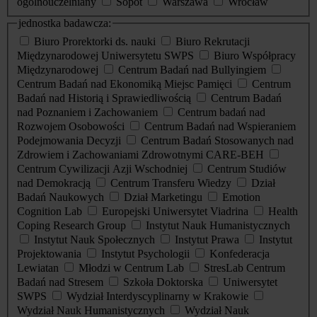
ogólnouczelniany
Sopot
Warszawa
Wrocław
jednostka badawcza:
Biuro Prorektorki ds. nauki
Biuro Rekrutacji
Międzynarodowej Uniwersytetu SWPS
Biuro Współpracy
Międzynarodowej
Centrum Badań nad Bullyingiem
Centrum Badań nad Ekonomiką Miejsc Pamięci
Centrum
Badań nad Historią i Sprawiedliwością
Centrum Badań
nad Poznaniem i Zachowaniem
Centrum badań nad
Rozwojem Osobowości
Centrum Badań nad Wspieraniem
Podejmowania Decyzji
Centrum Badań Stosowanych nad
Zdrowiem i Zachowaniami Zdrowotnymi CARE-BEH
Centrum Cywilizacji Azji Wschodniej
Centrum Studiów
nad Demokracją
Centrum Transferu Wiedzy
Dział
Badań Naukowych
Dział Marketingu
Emotion
Cognition Lab
Europejski Uniwersytet Viadrina
Health
Coping Research Group
Instytut Nauk Humanistycznych
Instytut Nauk Społecznych
Instytut Prawa
Instytut
Projektowania
Instytut Psychologii
Konfederacja
Lewiatan
Młodzi w Centrum Lab
StresLab Centrum
Badań nad Stresem
Szkoła Doktorska
Uniwersytet
SWPS
Wydział Interdyscyplinarny w Krakowie
Wydział Nauk Humanistycznych
Wydział Nauk