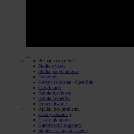
Poznaj naszą ofertę
Studia wyższe
Studia podyplomowe
Doktoraty
Kursy i szkolenia - OpenEdu
Certyfikacje
Szkoła Językowa
Szkoła Trenerów
Drzwi Otwarte
Aplikuj bez problemu
Zasady rekrutacji
Listy rankingowe
Kandydaci z zagranicy
Studenci z innych uczelni