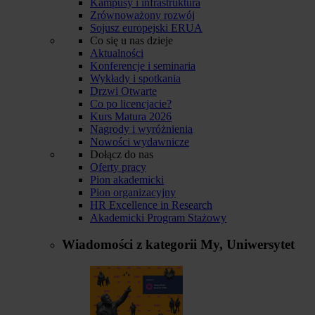
Kampusy i infrastruktura
Zrównoważony rozwój
Sojusz europejski ERUA
Co się u nas dzieje
Aktualności
Konferencje i seminaria
Wykłady i spotkania
Drzwi Otwarte
Co po licencjacie?
Kurs Matura 2026
Nagrody i wyróżnienia
Nowości wydawnicze
Dołącz do nas
Oferty pracy
Pion akademicki
Pion organizacyjny
HR Excellence in Research
Akademicki Program Stażowy
Wiadomości z kategorii
My, Uniwersytet