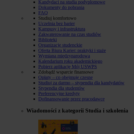
Kandydaci na studia podyplomowe
Dokumenty do pobrania
FAQ
Studiuj komfortowo
Uczelnia bez barier
Kampusy i infrastruktura
Zakwaterowanie na czas studiów
Biblioteki
Organizacje studenckie
Oferta Biura Karier: praktyki i staże
Wymiana międzynarodowa
Kalendarium roku akademickiego
Pobierz aplikację Mój USWPS
Zdobądź wsparcie finansowe
Opłaty – co obejmuje czesne
Studiuj za darmo – stypendia dla kandydatów
Stypendia dla studentów
Preferencyjne kredyty
Dofinansowanie przez pracodawcę
Wiadomości z kategorii
Studia i szkolenia