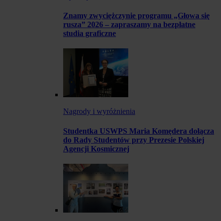
Znamy zwyciężczynie programu „Głowa się
rusza” 2026 – zapraszamy na bezpłatne
studia graficzne
Nagrody i wyróżnienia
Studentka USWPS Maria Komędera dołącza
do Rady Studentów przy Prezesie Polskiej
Agencji Kosmicznej