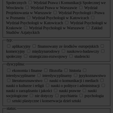
Społecznych
Wydział Prawa i Komunikacji Społecznej we
Wrocławiu
Wydział Prawa w Warszawie
Wydział
Projektowania w Warszawie
Wydział Psychologii i Prawa
w Poznaniu
Wydział Psychologii w Katowicach
Wydział Psychologii w Katowicach
Wydział Psychologii w
Krakowie
Wydział Psychologii w Warszawie
Zakład
Studiów Azjatyckich
typ:
aplikacyjny
finansowany ze środków europejskich
komercyjny
międzynarodowy
naukowo-badawczy
społeczny
strategiczno-rozwojowy
studencki
dyscyplina:
ekonomia i finanse
filozofia
historia
interdyscyplinarne
interdyscyplinarny
językoznawstwo
literaturoznawstwo
nauki o komunikacji i mediach
nauki o kulturze i religii
nauki o polityce i administracji
nauki o zarządzaniu i jakości
nauki prawne
nauki
socjologiczne
nie dotyczy
psychiatria
psychologia
sztuki plastyczne i konserwacja dzieł sztuki
status: