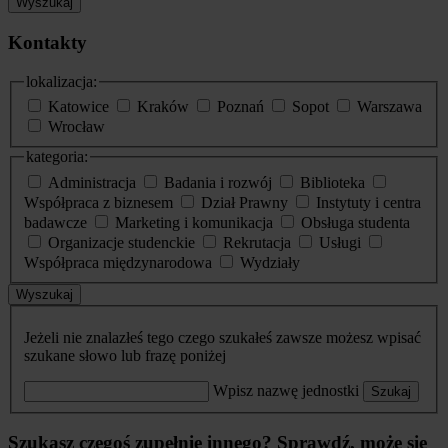
Wyszukaj
Kontakty
lokalizacja:
Katowice
Kraków
Poznań
Sopot
Warszawa
Wrocław
kategoria:
Administracja
Badania i rozwój
Biblioteka
Współpraca z biznesem
Dział Prawny
Instytuty i centra
badawcze
Marketing i komunikacja
Obsługa studenta
Organizacje studenckie
Rekrutacja
Usługi
Współpraca międzynarodowa
Wydziały
Wyszukaj
Jeżeli nie znalazłeś tego czego szukałeś zawsze możesz wpisać
szukane słowo lub frazę poniżej
Wpisz nazwę jednostki
Szukaj
Szukasz czegoś zupełnie innego? Sprawdź, może się