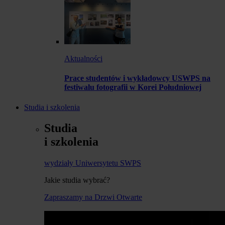
Aktualności
Prace studentów i wykładowcy USWPS na
festiwalu fotografii w Korei Południowej
Studia i szkolenia
Studia
i szkolenia
wydziały Uniwersytetu SWPS
Jakie studia wybrać?
Zapraszamy na Drzwi Otwarte