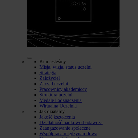
Kim jesteśmy
Misja, wizja, status uczelni
Strategia
Założyciel
Zarząd uczelni
Pracownicy akademiccy
Struktura uczelni
Medale i odznaczenia
Wirtualna Uczelnia
Jak działamy
Jakość kształcenia
Działalność naukowo-badawcza
Zaangażowanie społeczne
Współpraca międzynarodowa