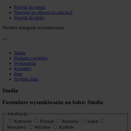
Przejdź do menu
Nawiguj po głównych sekcjach
Przejdź do treści
Wybierz kategorię wyszukiwania
Studia
Badania i projekty
Wydarzenia
Kontakty
Inne
Szybkie linki
Studia
Formularz wyszukiwania na belce: Studia
lokalizacja:
Katowice
Poznań
Rzeszów
Sopot
Warszawa
Wrocław
Kraków