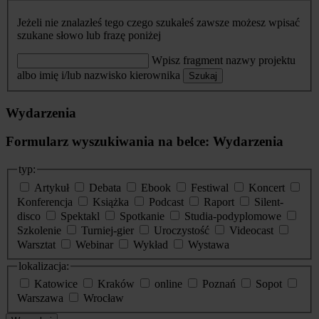
Jeżeli nie znalazłeś tego czego szukałeś zawsze możesz wpisać
szukane słowo lub frazę poniżej
Wpisz fragment nazwy projektu
albo imię i/lub nazwisko kierownika
Szukaj
Wydarzenia
Formularz wyszukiwania na belce: Wydarzenia
typ:
Artykuł
Debata
Ebook
Festiwal
Koncert
Konferencja
Książka
Podcast
Raport
Silent-
disco
Spektakl
Spotkanie
Studia-podyplomowe
Szkolenie
Turniej-gier
Uroczystość
Videocast
Warsztat
Webinar
Wykład
Wystawa
lokalizacja:
Katowice
Kraków
online
Poznań
Sopot
Warszawa
Wrocław