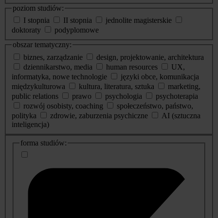
poziom studiów:
I stopnia
II stopnia
jednolite magisterskie
doktoraty
podyplomowe
obszar tematyczny:
biznes, zarządzanie
design, projektowanie, architektura
dziennikarstwo, media
human resources
UX,
informatyka, nowe technologie
języki obce, komunikacja
międzykulturowa
kultura, literatura, sztuka
marketing,
public relations
prawo
psychologia
psychoterapia
rozwój osobisty, coaching
społeczeństwo, państwo,
polityka
zdrowie, zaburzenia psychiczne
AI (sztuczna
inteligencja)
dodatkowe
forma studiów:
informacje
o
studiach