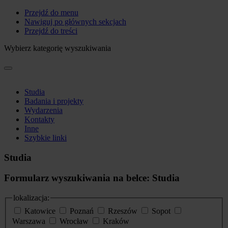
Przejdź do menu
Nawiguj po głównych sekcjach
Przejdź do treści
Wybierz kategorię wyszukiwania
Studia
Badania i projekty
Wydarzenia
Kontakty
Inne
Szybkie linki
Studia
Formularz wyszukiwania na belce: Studia
lokalizacja:
Katowice
Poznań
Rzeszów
Sopot
Warszawa
Wrocław
Kraków