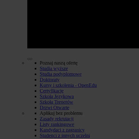
Poznaj naszą ofertę
Studia wyższe
Studia podyplomowe
Doktoraty
Kursy i szkolenia - OpenEdu
Certyfikacje
Szkoła Językowa
Szkoła Trenerów
Drzwi Otwarte
Aplikuj bez problemu
Zasady rekrutacji
Listy rankingowe
Kandydaci z zagranicy
Studenci z innych uczelni