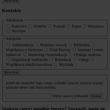
Wyszukaj
Kontakty
lokalizacja:
Katowice
Kraków
Poznań
Sopot
Warszawa
Wrocław
kategoria:
Administracja
Badania i rozwój
Biblioteka
Współpraca z biznesem
Dział Prawny
Instytuty i centra
badawcze
Marketing i komunikacja
Obsługa studenta
Organizacje studenckie
Rekrutacja
Usługi
Współpraca międzynarodowa
Wydziały
Wyszukaj
Jeżeli nie znalazłeś tego czego szukałeś zawsze możesz wpisać
szukane słowo lub frazę poniżej
Wpisz nazwę jednostki
Szukaj
Szukasz czegoś zupełnie innego? Sprawdź, może się