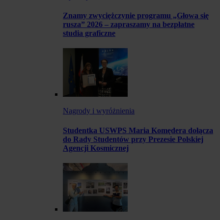
Znamy zwyciężczynie programu „Głowa się
rusza” 2026 – zapraszamy na bezpłatne
studia graficzne
Nagrody i wyróżnienia
Studentka USWPS Maria Komędera dołącza
do Rady Studentów przy Prezesie Polskiej
Agencji Kosmicznej