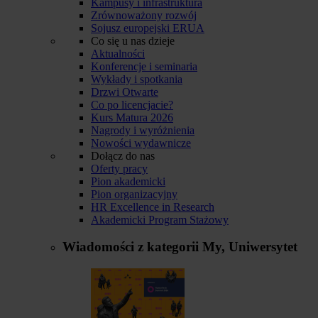
Kampusy i infrastruktura
Zrównoważony rozwój
Sojusz europejski ERUA
Co się u nas dzieje
Aktualności
Konferencje i seminaria
Wykłady i spotkania
Drzwi Otwarte
Co po licencjacie?
Kurs Matura 2026
Nagrody i wyróżnienia
Nowości wydawnicze
Dołącz do nas
Oferty pracy
Pion akademicki
Pion organizacyjny
HR Excellence in Research
Akademicki Program Stażowy
Wiadomości z kategorii
My, Uniwersytet