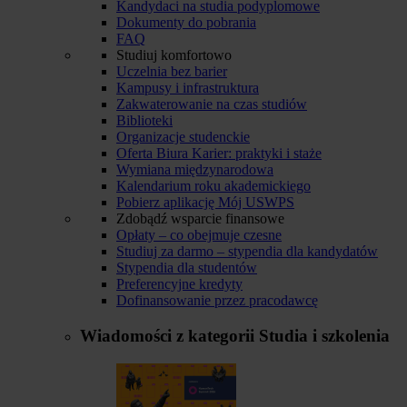
Kandydaci na studia podyplomowe
Dokumenty do pobrania
FAQ
Studiuj komfortowo
Uczelnia bez barier
Kampusy i infrastruktura
Zakwaterowanie na czas studiów
Biblioteki
Organizacje studenckie
Oferta Biura Karier: praktyki i staże
Wymiana międzynarodowa
Kalendarium roku akademickiego
Pobierz aplikację Mój USWPS
Zdobądź wsparcie finansowe
Opłaty – co obejmuje czesne
Studiuj za darmo – stypendia dla kandydatów
Stypendia dla studentów
Preferencyjne kredyty
Dofinansowanie przez pracodawcę
Wiadomości z kategorii
Studia i szkolenia