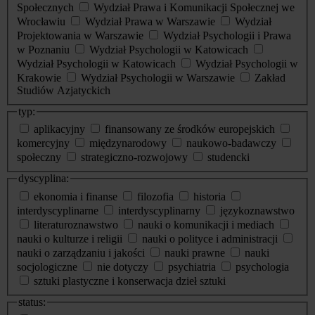
Społecznych
Wydział Prawa i Komunikacji Społecznej we
Wrocławiu
Wydział Prawa w Warszawie
Wydział
Projektowania w Warszawie
Wydział Psychologii i Prawa
w Poznaniu
Wydział Psychologii w Katowicach
Wydział Psychologii w Katowicach
Wydział Psychologii w
Krakowie
Wydział Psychologii w Warszawie
Zakład
Studiów Azjatyckich
typ:
aplikacyjny
finansowany ze środków europejskich
komercyjny
międzynarodowy
naukowo-badawczy
społeczny
strategiczno-rozwojowy
studencki
dyscyplina:
ekonomia i finanse
filozofia
historia
interdyscyplinarne
interdyscyplinarny
językoznawstwo
literaturoznawstwo
nauki o komunikacji i mediach
nauki o kulturze i religii
nauki o polityce i administracji
nauki o zarządzaniu i jakości
nauki prawne
nauki
socjologiczne
nie dotyczy
psychiatria
psychologia
sztuki plastyczne i konserwacja dzieł sztuki
status: