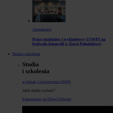
Aktualności
Prace studentów i wykładowcy USWPS na
festiwalu fotografii w Korei Południowej
Studia i szkolenia
Studia
i szkolenia
wydziały Uniwersytetu SWPS
Jakie studia wybrać?
Zapraszamy na Drzwi Otwarte