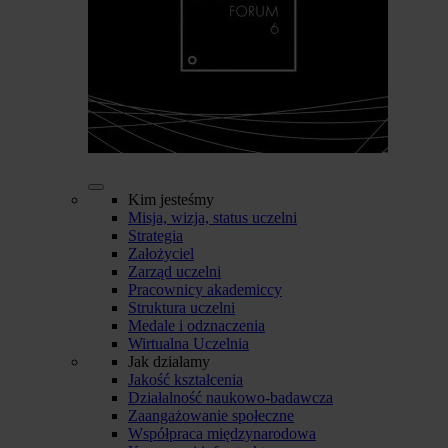
Kim jesteśmy
Misja, wizja, status uczelni
Strategia
Założyciel
Zarząd uczelni
Pracownicy akademiccy
Struktura uczelni
Medale i odznaczenia
Wirtualna Uczelnia
Jak działamy
Jakość kształcenia
Działalność naukowo-badawcza
Zaangażowanie społeczne
Współpraca międzynarodowa