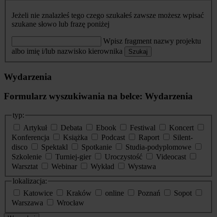
Jeżeli nie znalazłeś tego czego szukałeś zawsze możesz wpisać
szukane słowo lub frazę poniżej
Wpisz fragment nazwy projektu
albo imię i/lub nazwisko kierownika
Szukaj
Wydarzenia
Formularz wyszukiwania na belce: Wydarzenia
typ:
Artykuł
Debata
Ebook
Festiwal
Koncert
Konferencja
Książka
Podcast
Raport
Silent-
disco
Spektakl
Spotkanie
Studia-podyplomowe
Szkolenie
Turniej-gier
Uroczystość
Videocast
Warsztat
Webinar
Wykład
Wystawa
lokalizacja:
Katowice
Kraków
online
Poznań
Sopot
Warszawa
Wrocław