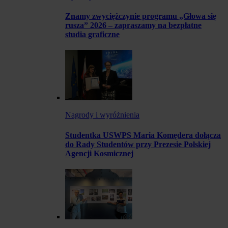
Znamy zwyciężczynie programu „Głowa się
rusza” 2026 – zapraszamy na bezpłatne
studia graficzne
Nagrody i wyróżnienia
Studentka USWPS Maria Komędera dołącza
do Rady Studentów przy Prezesie Polskiej
Agencji Kosmicznej