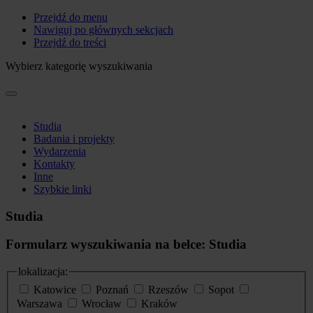
Przejdź do menu
Nawiguj po głównych sekcjach
Przejdź do treści
Wybierz kategorię wyszukiwania
Studia
Badania i projekty
Wydarzenia
Kontakty
Inne
Szybkie linki
Studia
Formularz wyszukiwania na belce: Studia
lokalizacja:
Katowice
Poznań
Rzeszów
Sopot
Warszawa
Wrocław
Kraków