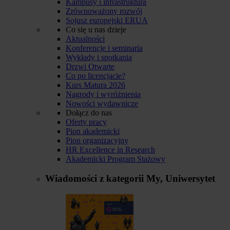
Kampusy i infrastruktura
Zrównoważony rozwój
Sojusz europejski ERUA
Co się u nas dzieje
Aktualności
Konferencje i seminaria
Wykłady i spotkania
Drzwi Otwarte
Co po licencjacie?
Kurs Matura 2026
Nagrody i wyróżnienia
Nowości wydawnicze
Dołącz do nas
Oferty pracy
Pion akademicki
Pion organizacyjny
HR Excellence in Research
Akademicki Program Stażowy
Wiadomości z kategorii
My, Uniwersytet