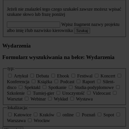
Jeżeli nie znalazłeś tego czego szukałeś zawsze możesz wpisać
szukane słowo lub frazę poniżej
Wpisz fragment nazwy projektu
albo imię i/lub nazwisko kierownika
Szukaj
Wydarzenia
Formularz wyszukiwania na belce: Wydarzenia
typ:
Artykuł
Debata
Ebook
Festiwal
Koncert
Konferencja
Książka
Podcast
Raport
Silent-
disco
Spektakl
Spotkanie
Studia-podyplomowe
Szkolenie
Turniej-gier
Uroczystość
Videocast
Warsztat
Webinar
Wykład
Wystawa
lokalizacja:
Katowice
Kraków
online
Poznań
Sopot
Warszawa
Wrocław