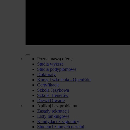
Poznaj naszą ofertę
Studia wyższe
Studia podyplomowe
Doktoraty
Kursy i szkolenia - OpenEdu
Certyfikacje
Szkoła Językowa
Szkoła Trenerów
Drzwi Otwarte
Aplikuj bez problemu
Zasady rekrutacji
Listy rankingowe
Kandydaci z zagranicy
Studenci z innych uczelni