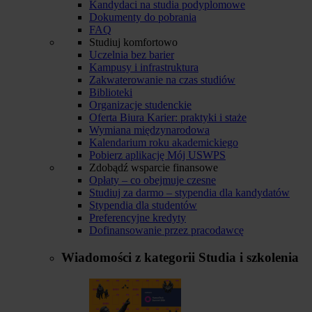
Kandydaci na studia podyplomowe
Dokumenty do pobrania
FAQ
Studiuj komfortowo
Uczelnia bez barier
Kampusy i infrastruktura
Zakwaterowanie na czas studiów
Biblioteki
Organizacje studenckie
Oferta Biura Karier: praktyki i staże
Wymiana międzynarodowa
Kalendarium roku akademickiego
Pobierz aplikację Mój USWPS
Zdobądź wsparcie finansowe
Opłaty – co obejmuje czesne
Studiuj za darmo – stypendia dla kandydatów
Stypendia dla studentów
Preferencyjne kredyty
Dofinansowanie przez pracodawcę
Wiadomości z kategorii
Studia i szkolenia