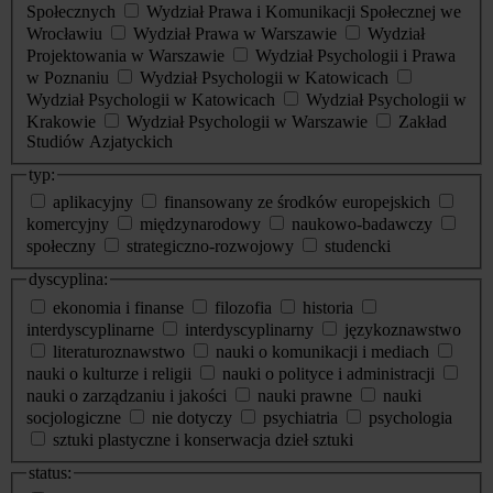
Społecznych
Wydział Prawa i Komunikacji Społecznej we
Wrocławiu
Wydział Prawa w Warszawie
Wydział
Projektowania w Warszawie
Wydział Psychologii i Prawa
w Poznaniu
Wydział Psychologii w Katowicach
Wydział Psychologii w Katowicach
Wydział Psychologii w
Krakowie
Wydział Psychologii w Warszawie
Zakład
Studiów Azjatyckich
typ:
aplikacyjny
finansowany ze środków europejskich
komercyjny
międzynarodowy
naukowo-badawczy
społeczny
strategiczno-rozwojowy
studencki
dyscyplina:
ekonomia i finanse
filozofia
historia
interdyscyplinarne
interdyscyplinarny
językoznawstwo
literaturoznawstwo
nauki o komunikacji i mediach
nauki o kulturze i religii
nauki o polityce i administracji
nauki o zarządzaniu i jakości
nauki prawne
nauki
socjologiczne
nie dotyczy
psychiatria
psychologia
sztuki plastyczne i konserwacja dzieł sztuki
status: