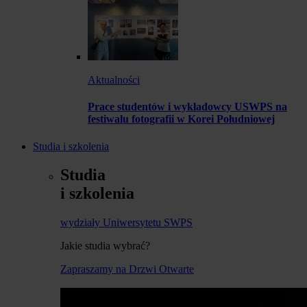
Aktualności
Prace studentów i wykładowcy USWPS na
festiwalu fotografii w Korei Południowej
Studia i szkolenia
Studia
i szkolenia
wydziały Uniwersytetu SWPS
Jakie studia wybrać?
Zapraszamy na Drzwi Otwarte