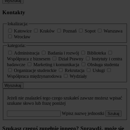
Wyszukaj
Kontakty
lokalizacja:
Katowice
Kraków
Poznań
Sopot
Warszawa
Wrocław
kategoria:
Administracja
Badania i rozwój
Biblioteka
Współpraca z biznesem
Dział Prawny
Instytuty i centra
badawcze
Marketing i komunikacja
Obsługa studenta
Organizacje studenckie
Rekrutacja
Usługi
Współpraca międzynarodowa
Wydziały
Wyszukaj
Jeżeli nie znalazłeś tego czego szukałeś zawsze możesz wpisać
szukane słowo lub frazę poniżej
Wpisz nazwę jednostki
Szukaj
Szukasz czegoś zupełnie innego? Sprawdź, może się