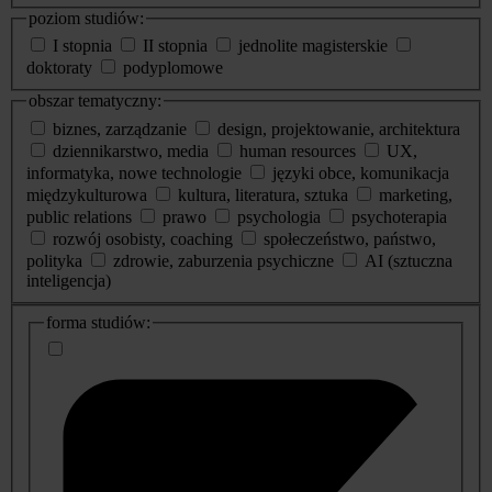
poziom studiów:
I stopnia
II stopnia
jednolite magisterskie
doktoraty
podyplomowe
obszar tematyczny:
biznes, zarządzanie
design, projektowanie, architektura
dziennikarstwo, media
human resources
UX,
informatyka, nowe technologie
języki obce, komunikacja
międzykulturowa
kultura, literatura, sztuka
marketing,
public relations
prawo
psychologia
psychoterapia
rozwój osobisty, coaching
społeczeństwo, państwo,
polityka
zdrowie, zaburzenia psychiczne
AI (sztuczna
inteligencja)
dodatkowe
forma studiów:
informacje
o
studiach