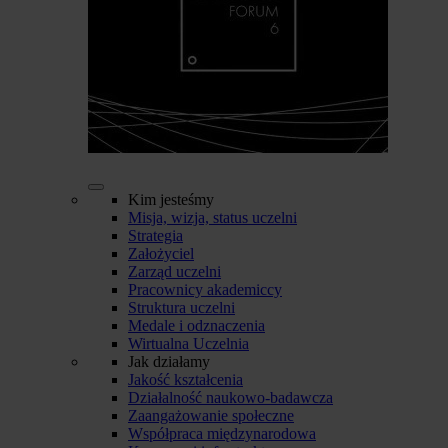
Kim jesteśmy
Misja, wizja, status uczelni
Strategia
Założyciel
Zarząd uczelni
Pracownicy akademiccy
Struktura uczelni
Medale i odznaczenia
Wirtualna Uczelnia
Jak działamy
Jakość kształcenia
Działalność naukowo-badawcza
Zaangażowanie społeczne
Współpraca międzynarodowa