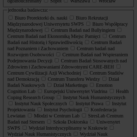
ogólnouczelniany
Sopot
Warszawa
Wrocław
jednostka badawcza:
Biuro Prorektorki ds. nauki
Biuro Rekrutacji
Międzynarodowej Uniwersytetu SWPS
Biuro Współpracy
Międzynarodowej
Centrum Badań nad Bullyingiem
Centrum Badań nad Ekonomiką Miejsc Pamięci
Centrum
Badań nad Historią i Sprawiedliwością
Centrum Badań
nad Poznaniem i Zachowaniem
Centrum badań nad
Rozwojem Osobowości
Centrum Badań nad Wspieraniem
Podejmowania Decyzji
Centrum Badań Stosowanych nad
Zdrowiem i Zachowaniami Zdrowotnymi CARE-BEH
Centrum Cywilizacji Azji Wschodniej
Centrum Studiów
nad Demokracją
Centrum Transferu Wiedzy
Dział
Badań Naukowych
Dział Marketingu
Emotion
Cognition Lab
Europejski Uniwersytet Viadrina
Health
Coping Research Group
Instytut Nauk Humanistycznych
Instytut Nauk Społecznych
Instytut Prawa
Instytut
Projektowania
Instytut Psychologii
Konfederacja
Lewiatan
Młodzi w Centrum Lab
StresLab Centrum
Badań nad Stresem
Szkoła Doktorska
Uniwersytet
SWPS
Wydział Interdyscyplinarny w Krakowie
Wydział Nauk Humanistycznych
Wydział Nauk