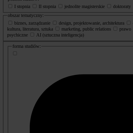
I stopnia
II stopnia
jednolite magisterskie
doktoraty
obszar tematyczny:
biznes, zarządzanie
design, projektowanie, architektura
kultura, literatura, sztuka
marketing, public relations
prawo
psychiczne
AI (sztuczna inteligencja)
dodatkowe
forma studiów:
informacje
o
studiach