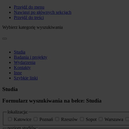
Przejdź do menu
Nawiguj po głównych sekcjach
Przejdź do treści
Wybierz kategorię wyszukiwania
Studia
Badania i projekty
Wydarzenia
Kontakty
Inne
Szybkie linki
Studia
Formularz wyszukiwania na belce: Studia
lokalizacja:
Katowice
Poznań
Rzeszów
Sopot
Warszawa
poziom studiów: